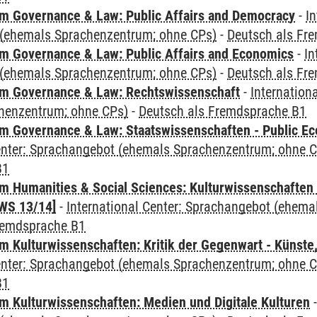
 Governance & Law: Public Affairs and Democracy
-
In
(ehemals Sprachenzentrum; ohne CPs)
-
Deutsch als Fr
 Governance & Law: Public Affairs and Economics
-
In
(ehemals Sprachenzentrum; ohne CPs)
-
Deutsch als Fr
m Governance & Law: Rechtswissenschaft
-
Internation
henzentrum; ohne CPs)
-
Deutsch als Fremdsprache B1
 Governance & Law: Staatswissenschaften - Public Eco
Center: Sprachangebot (ehemals Sprachenzentrum; ohne 
B1
 Humanities & Social Sciences: Kulturwissenschaften -
WS 13/14]
-
International Center: Sprachangebot (ehem
remdsprache B1
 Kulturwissenschaften: Kritik der Gegenwart - Künste,
Center: Sprachangebot (ehemals Sprachenzentrum; ohne 
B1
 Kulturwissenschaften: Medien und Digitale Kulturen