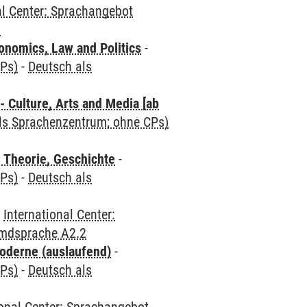
al Center: Sprachangebot
2
nomics, Law and Politics
-
CPs)
-
Deutsch als
 Culture, Arts and Media [ab
als Sprachenzentrum; ohne CPs)
 Theorie, Geschichte
-
CPs)
-
Deutsch als
-
International Center:
emdsprache A2.2
oderne (auslaufend)
-
CPs)
-
Deutsch als