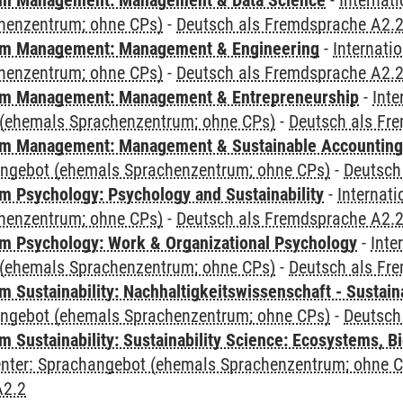
m Management: Management & Data Science
-
Internat
henzentrum; ohne CPs)
-
Deutsch als Fremdsprache A2.
m Management: Management & Engineering
-
Internati
henzentrum; ohne CPs)
-
Deutsch als Fremdsprache A2.
m Management: Management & Entrepreneurship
-
Inte
(ehemals Sprachenzentrum; ohne CPs)
-
Deutsch als Fr
m Management: Management & Sustainable Accounting
angebot (ehemals Sprachenzentrum; ohne CPs)
-
Deutsch
 Psychology: Psychology and Sustainability
-
Internat
henzentrum; ohne CPs)
-
Deutsch als Fremdsprache A2.
 Psychology: Work & Organizational Psychology
-
Inte
(ehemals Sprachenzentrum; ohne CPs)
-
Deutsch als Fr
Sustainability: Nachhaltigkeitswissenschaft - Sustaina
angebot (ehemals Sprachenzentrum; ohne CPs)
-
Deutsch
Sustainability: Sustainability Science: Ecosystems, Bi
Center: Sprachangebot (ehemals Sprachenzentrum; ohne 
A2.2