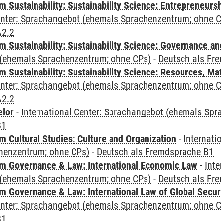
 Sustainability: Sustainability Science: Entrepreneurs
Center: Sprachangebot (ehemals Sprachenzentrum; ohne 
A2.2
 Sustainability: Sustainability Science: Governance a
(ehemals Sprachenzentrum; ohne CPs)
-
Deutsch als Fr
Sustainability: Sustainability Science: Resources, Ma
Center: Sprachangebot (ehemals Sprachenzentrum; ohne 
A2.2
elor
-
International Center: Sprachangebot (ehemals Sp
B1
 Cultural Studies: Culture and Organization
-
Internati
henzentrum; ohne CPs)
-
Deutsch als Fremdsprache B1
 Governance & Law: International Economic Law
-
Inte
(ehemals Sprachenzentrum; ohne CPs)
-
Deutsch als Fr
 Governance & Law: International Law of Global Secur
Center: Sprachangebot (ehemals Sprachenzentrum; ohne 
B1