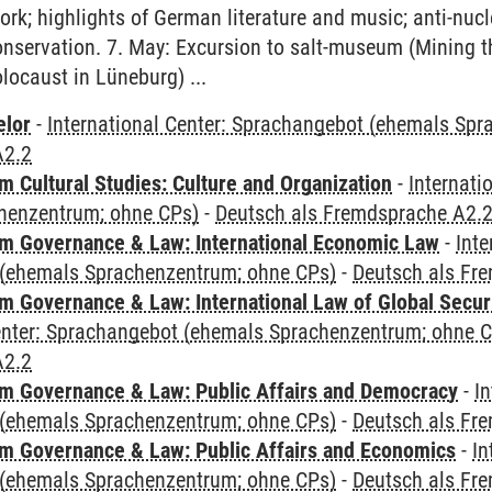
ork; highlights of German literature and music; anti-nu
onservation. 7. May: Excursion to salt-museum (Mining 
locaust in Lüneburg) ...
elor
-
International Center: Sprachangebot (ehemals Sp
A2.2
 Cultural Studies: Culture and Organization
-
Internati
henzentrum; ohne CPs)
-
Deutsch als Fremdsprache A2.
 Governance & Law: International Economic Law
-
Inte
(ehemals Sprachenzentrum; ohne CPs)
-
Deutsch als Fr
 Governance & Law: International Law of Global Secur
Center: Sprachangebot (ehemals Sprachenzentrum; ohne 
A2.2
 Governance & Law: Public Affairs and Democracy
-
In
(ehemals Sprachenzentrum; ohne CPs)
-
Deutsch als Fr
 Governance & Law: Public Affairs and Economics
-
In
(ehemals Sprachenzentrum; ohne CPs)
-
Deutsch als Fr