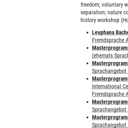
freedom; voluntary w
separation; nature c
history workshop (Ho
Leuphana Bach
Fremdsprache 
Masterprogramm
(ehemals Sprac
Masterprogramm
Sprachangebot 
Masterprogramm
International 
Fremdsprache 
Masterprogramm
Sprachangebot 
Masterprogramm
Sprachangebot 