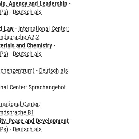
hip, Agency and Leadership
-
CPs)
-
Deutsch als
nd Law
-
International Center:
emdsprache A2.2
terials and Chemistry
-
CPs)
-
Deutsch als
rachenzentrum)
-
Deutsch als
onal Center: Sprachangebot
rnational Center:
emdsprache B1
ity, Peace and Development
-
CPs)
-
Deutsch als