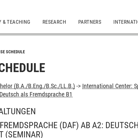
Y & TEACHING
RESEARCH
PARTNERS
INTERNAT
SE SCHEDULE
CHEDULE
elor (B.A./B.Eng./B.Sc./LL.B.)
->
International Center:
Deutsch als Fremdsprache B1
ALTUNGEN
FREMDSPRACHE (DAF) AB A2: DEUTSC
T
(SEMINAR)