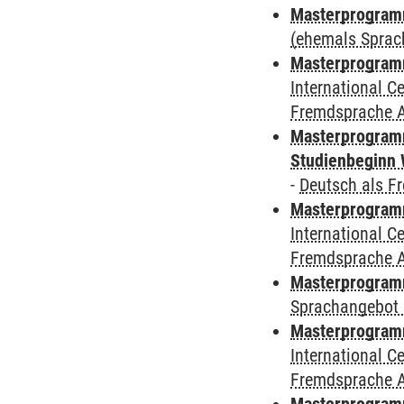
Masterprogram
(ehemals Sprac
Masterprogramm
International 
Fremdsprache 
Masterprogramm
Studienbeginn 
-
Deutsch als F
Masterprogramm
International 
Fremdsprache 
Masterprogramm
Sprachangebot 
Masterprogramm
International 
Fremdsprache 