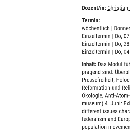
Dozent/in:
Christian
Termin:
wöchentlich | Donner
Einzeltermin | Do, 0
Einzeltermin | Do, 2
Einzeltermin | Do, 04
Inhalt:
Das Modul führ
prägend sind: Überbl
Pressefreiheit; Holo
Reformation und Rel
Ökologie, Anti-Atom
museum) 4. Juni: Exk
different issues cha
federalism and Europ
population movement