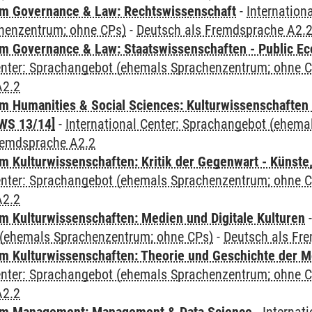
m Governance & Law: Rechtswissenschaft
-
Internation
henzentrum; ohne CPs)
-
Deutsch als Fremdsprache A2.
 Governance & Law: Staatswissenschaften - Public Eco
Center: Sprachangebot (ehemals Sprachenzentrum; ohne 
A2.2
 Humanities & Social Sciences: Kulturwissenschaften -
WS 13/14]
-
International Center: Sprachangebot (ehem
remdsprache A2.2
 Kulturwissenschaften: Kritik der Gegenwart - Künste,
Center: Sprachangebot (ehemals Sprachenzentrum; ohne 
A2.2
 Kulturwissenschaften: Medien und Digitale Kulturen
(ehemals Sprachenzentrum; ohne CPs)
-
Deutsch als Fr
 Kulturwissenschaften: Theorie und Geschichte der M
Center: Sprachangebot (ehemals Sprachenzentrum; ohne 
A2.2