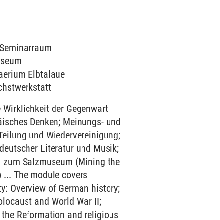
1 Seminarraum
museum
haerium Elbtalaue
ichstwerkstatt
e Wirklichkeit der Gegenwart
päisches Denken; Meinungs- und
 Teilung und Wiedervereinigung;
deutscher Literatur und Musik;
on zum Salzmuseum (Mining the
 ... The module covers
ty: Overview of German history;
olocaust and World War II;
 the Reformation and religious