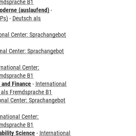
emdsprache B1
oderne (auslaufend)
-
CPs)
-
Deutsch als
ional Center: Sprachangebot
onal Center: Sprachangebot
rnational Center:
emdsprache B1
 and Finance
-
International
 als Fremdsprache B1
ional Center: Sprachangebot
rnational Center:
emdsprache B1
bility Science
-
International