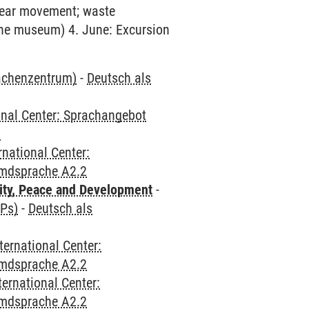
clear movement; waste
the museum) 4. June: Excursion
rachenzentrum)
-
Deutsch als
onal Center: Sprachangebot
2
rnational Center:
emdsprache A2.2
ity, Peace and Development
-
CPs)
-
Deutsch als
ternational Center:
emdsprache A2.2
ternational Center:
emdsprache A2.2