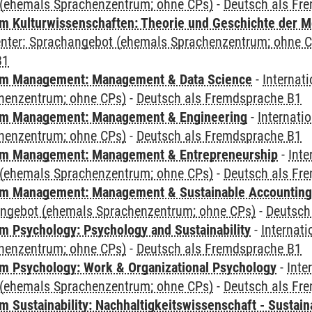
(ehemals Sprachenzentrum; ohne CPs)
-
Deutsch als Fr
 Kulturwissenschaften: Theorie und Geschichte der M
Center: Sprachangebot (ehemals Sprachenzentrum; ohne 
B1
m Management: Management & Data Science
-
Internat
henzentrum; ohne CPs)
-
Deutsch als Fremdsprache B1
m Management: Management & Engineering
-
Internati
henzentrum; ohne CPs)
-
Deutsch als Fremdsprache B1
m Management: Management & Entrepreneurship
-
Inte
(ehemals Sprachenzentrum; ohne CPs)
-
Deutsch als Fr
m Management: Management & Sustainable Accounting
angebot (ehemals Sprachenzentrum; ohne CPs)
-
Deutsch
 Psychology: Psychology and Sustainability
-
Internat
henzentrum; ohne CPs)
-
Deutsch als Fremdsprache B1
 Psychology: Work & Organizational Psychology
-
Inte
(ehemals Sprachenzentrum; ohne CPs)
-
Deutsch als Fr
Sustainability: Nachhaltigkeitswissenschaft - Sustaina