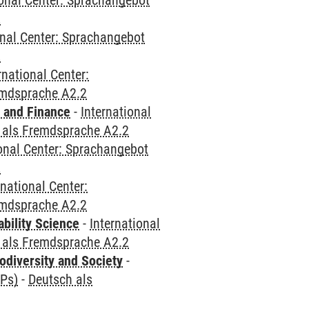
ional Center: Sprachangebot
2
onal Center: Sprachangebot
2
rnational Center:
emdsprache A2.2
 and Finance
-
International
 als Fremdsprache A2.2
ional Center: Sprachangebot
2
rnational Center:
emdsprache A2.2
bility Science
-
International
 als Fremdsprache A2.2
odiversity and Society
-
CPs)
-
Deutsch als