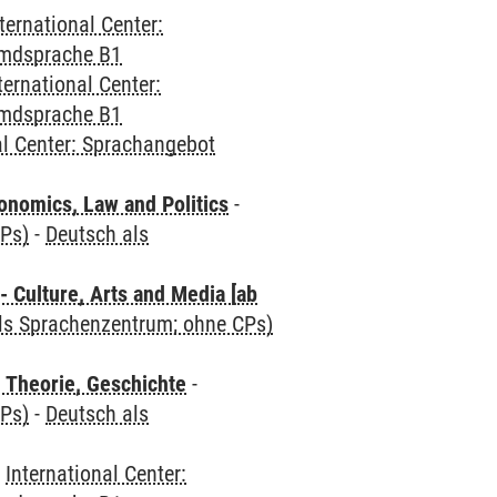
ternational Center:
emdsprache B1
ternational Center:
emdsprache B1
al Center: Sprachangebot
nomics, Law and Politics
-
CPs)
-
Deutsch als
 Culture, Arts and Media [ab
als Sprachenzentrum; ohne CPs)
 Theorie, Geschichte
-
CPs)
-
Deutsch als
-
International Center: