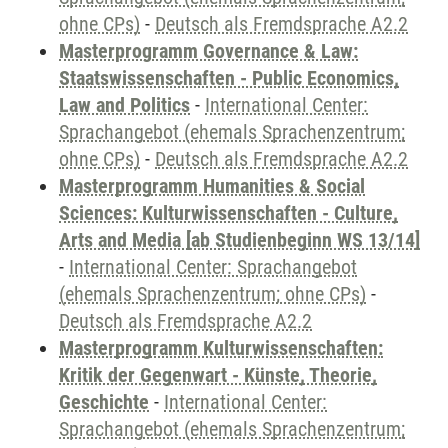
ohne CPs)
-
Deutsch als Fremdsprache A2.2
Masterprogramm Governance & Law:
Staatswissenschaften - Public Economics,
Law and Politics
-
International Center:
Sprachangebot (ehemals Sprachenzentrum;
ohne CPs)
-
Deutsch als Fremdsprache A2.2
Masterprogramm Humanities & Social
Sciences: Kulturwissenschaften - Culture,
Arts and Media [ab Studienbeginn WS 13/14]
-
International Center: Sprachangebot
(ehemals Sprachenzentrum; ohne CPs)
-
Deutsch als Fremdsprache A2.2
Masterprogramm Kulturwissenschaften:
Kritik der Gegenwart - Künste, Theorie,
Geschichte
-
International Center:
Sprachangebot (ehemals Sprachenzentrum;