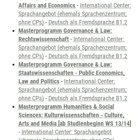
Affairs and Economics
-
International Center:
Sprachangebot (ehemals Sprachenzentrum;
ohne CPs)
-
Deutsch als Fremdsprache B1.2
Masterprogramm Governance & Law:
Rechtswissenschaft
-
International Center:
Sprachangebot (ehemals Sprachenzentrum;
ohne CPs)
-
Deutsch als Fremdsprache B1.2
Masterprogramm Governance & Law:
Staatswissenschaften - Public Economics,
Law and Politics
-
International Center:
Sprachangebot (ehemals Sprachenzentrum;
ohne CPs)
-
Deutsch als Fremdsprache B1.2
Masterprogramm Humanities & Social
Sciences: Kulturwissenschaften - Culture,
Arts and Media [ab Studienbeginn WS 13/14]
-
International Center: Sprachangebot