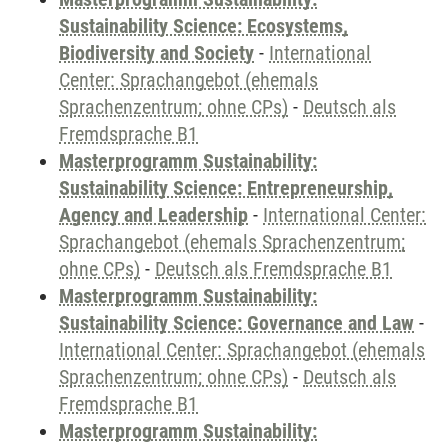
Sustainability Science: Ecosystems,
Biodiversity and Society
-
International
Center: Sprachangebot (ehemals
Sprachenzentrum; ohne CPs)
-
Deutsch als
Fremdsprache B1
Masterprogramm Sustainability:
Sustainability Science: Entrepreneurship,
Agency and Leadership
-
International Center:
Sprachangebot (ehemals Sprachenzentrum;
ohne CPs)
-
Deutsch als Fremdsprache B1
Masterprogramm Sustainability:
Sustainability Science: Governance and Law
-
International Center: Sprachangebot (ehemals
Sprachenzentrum; ohne CPs)
-
Deutsch als
Fremdsprache B1
Masterprogramm Sustainability: