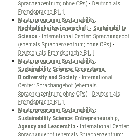
Sprachenzentrum; ohne CPs)
-
Deutsch als
Fremdsprache B1.1
Masterprogramm Sustainability:
Nachhaltigkeitswissenschaft - Sustainability
Science
-
International Center: Sprachangebot
(ehemals Sprachenzentrum; ohne CPs)
-
Deutsch als Fremdsprache B1.1
Masterprogramm Sustainability:
Sustainability Science: Ecosystems,
Biodiversity and Society
-
International
Center: Sprachangebot (ehemals
Sprachenzentrum; ohne CPs)
-
Deutsch als
Fremdsprache B1.1
Masterprogramm Sustainability:
Sustainability Science: Entrepreneurship,
Agency and Leadership
-
International Center:
Sprachangebot (ehemals Sprachenzentrum;