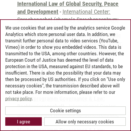
International Law of Global Security, Peace
and Development
-
International Center:
Sprachangebot (ehemals Sprachenzentrum;
ohne CPs)
-
Deutsch als Fremdsprache B1
We use cookies that are used by the analytics service Google
Analytics which store personal user data. In addition, we
Masterprogramm Governance & Law: Public
transmit further personal data to video services (YouTube,
Affairs and Democracy
-
International Center:
Vimeo) in order to show you embedded videos. This data is
Sprachangebot (ehemals Sprachenzentrum;
transmitted to the USA, among other countries. However, the
ohne CPs)
-
Deutsch als Fremdsprache B1
European Court of Justice has deemed the level of data
protection in the USA, measured against EU standards, to be
Masterprogramm Governance & Law: Public
insufficient. There is also the possibility that your data may
Affairs and Economics
-
International Center:
then be processed by US authorities. If you click on "Use only
Sprachangebot (ehemals Sprachenzentrum;
necessary cookies", the transmission described above will
ohne CPs)
-
Deutsch als Fremdsprache B1
not take place. For more information, please refer to our
Masterprogramm Governance & Law:
privacy policy
.
Rechtswissenschaft
-
International Center:
Cookie settings
Sprachangebot (ehemals Sprachenzentrum;
I agree
Allow only necessary cookies
ohne CPs)
-
Deutsch als Fremdsprache B1
Masterprogramm Governance & Law: