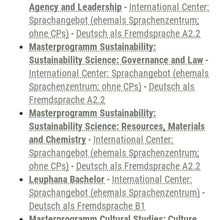
Agency and Leadership
-
International Center:
Sprachangebot (ehemals Sprachenzentrum;
ohne CPs)
-
Deutsch als Fremdsprache A2.2
Masterprogramm Sustainability:
Sustainability Science: Governance and Law
-
International Center: Sprachangebot (ehemals
Sprachenzentrum; ohne CPs)
-
Deutsch als
Fremdsprache A2.2
Masterprogramm Sustainability:
Sustainability Science: Resources, Materials
and Chemistry
-
International Center:
Sprachangebot (ehemals Sprachenzentrum;
ohne CPs)
-
Deutsch als Fremdsprache A2.2
Leuphana Bachelor
-
International Center:
Sprachangebot (ehemals Sprachenzentrum)
-
Deutsch als Fremdsprache B1
Masterprogramm Cultural Studies: Culture