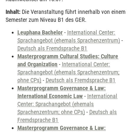
Inhalt:
Die Veranstaltung führt innerhalb von einem
Semester zum Niveau B1 des GER.
Leuphana Bachelor
-
International Center:
Sprachangebot (ehemals Sprachenzentrum)
-
Deutsch als Fremdsprache B1
Masterprogramm Cultural Studies: Culture
and Organization
-
International Center:
Sprachangebot (ehemals Sprachenzentrum;
ohne CPs)
-
Deutsch als Fremdsprache B1
Masterprogramm Governance & Law:
International Economic Law
-
International
Center: Sprachangebot (ehemals
Sprachenzentrum; ohne CPs)
-
Deutsch als
Fremdsprache B1
Masterprogramm Governance & Law: