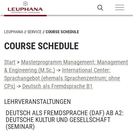
LEUPHANA
SERVICE
COURSE SCHEDULE
COURSE SCHEDULE
Start
>
Masterprogramm Management: Management
& Engineering (M.Sc.)
->
International Center:
Sprachangebot (ehemals Sprachenzentrum; ohne
CPs)
->
Deutsch als Fremdsprache B1
LEHRVERANSTALTUNGEN
DEUTSCH ALS FREMDSPRACHE (DAF) AB A2:
DEUTSCHE KULTUR UND GESELLSCHAFT
(SEMINAR)