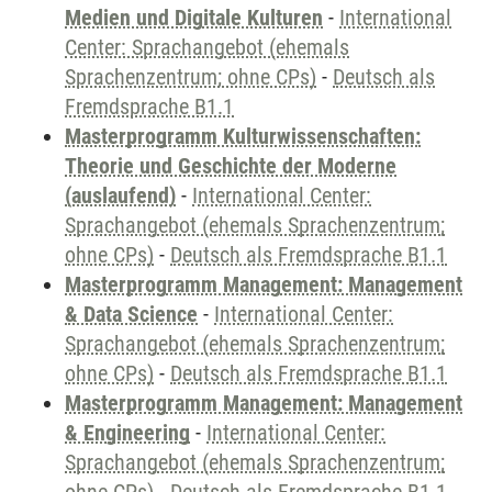
Medien und Digitale Kulturen
-
International
Center: Sprachangebot (ehemals
Sprachenzentrum; ohne CPs)
-
Deutsch als
Fremdsprache B1.1
Masterprogramm Kulturwissenschaften:
Theorie und Geschichte der Moderne
(auslaufend)
-
International Center:
Sprachangebot (ehemals Sprachenzentrum;
ohne CPs)
-
Deutsch als Fremdsprache B1.1
Masterprogramm Management: Management
& Data Science
-
International Center:
Sprachangebot (ehemals Sprachenzentrum;
ohne CPs)
-
Deutsch als Fremdsprache B1.1
Masterprogramm Management: Management
& Engineering
-
International Center:
Sprachangebot (ehemals Sprachenzentrum;