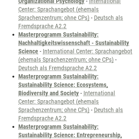
Organizational Psychology
-
International
Center: Sprachangebot (ehemals
Sprachenzentrum; ohne CPs)
-
Deutsch als
Fremdsprache A2.2
Masterprogramm Sustainability:
Nachhaltigkeitswissenschaft - Sustainability
Science
-
International Center: Sprachangebot
(ehemals Sprachenzentrum; ohne CPs)
-
Deutsch als Fremdsprache A2.2
Masterprogramm Sustainability:
Sustainability Science: Ecosystems,
Biodiversity and Society
-
International
Center: Sprachangebot (ehemals
Sprachenzentrum; ohne CPs)
-
Deutsch als
Fremdsprache A2.2
Masterprogramm Sustainability:
Sustainability Science: Entrepreneurship,