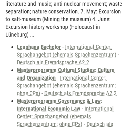
literature and music; anti-nuclear movement; waste
separation; nature conservation. 7. May: Excursion
to salt-museum (Mining the museum) 4. June:
Excursion history workshop (Holocaust in
Lüneburg) ...
Leuphana Bachelor
-
International Center:
Sprachangebot (ehemals Sprachenzentrum)
-
Deutsch als Fremdsprache A2.2
Masterprogramm Cultural Studies: Culture
and Organization
-
International Center:
Sprachangebot (ehemals Sprachenzentrum;
ohne CPs)
-
Deutsch als Fremdsprache A2.2
Masterprogramm Governance & Law:
International Economic Law
-
International
Center: Sprachangebot (ehemals
Sprachenzentrum; ohne CPs)
-
Deutsch als