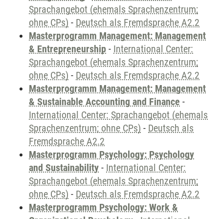
Sprachangebot (ehemals Sprachenzentrum;
ohne CPs)
-
Deutsch als Fremdsprache A2.2
Masterprogramm Management: Management
& Entrepreneurship
-
International Center:
Sprachangebot (ehemals Sprachenzentrum;
ohne CPs)
-
Deutsch als Fremdsprache A2.2
Masterprogramm Management: Management
& Sustainable Accounting and Finance
-
International Center: Sprachangebot (ehemals
Sprachenzentrum; ohne CPs)
-
Deutsch als
Fremdsprache A2.2
Masterprogramm Psychology: Psychology
and Sustainability
-
International Center:
Sprachangebot (ehemals Sprachenzentrum;
ohne CPs)
-
Deutsch als Fremdsprache A2.2
Masterprogramm Psychology: Work &