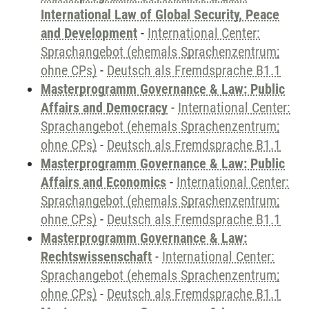
International Law of Global Security, Peace
and Development
-
International Center:
Sprachangebot (ehemals Sprachenzentrum;
ohne CPs)
-
Deutsch als Fremdsprache B1.1
Masterprogramm Governance & Law: Public
Affairs and Democracy
-
International Center:
Sprachangebot (ehemals Sprachenzentrum;
ohne CPs)
-
Deutsch als Fremdsprache B1.1
Masterprogramm Governance & Law: Public
Affairs and Economics
-
International Center:
Sprachangebot (ehemals Sprachenzentrum;
ohne CPs)
-
Deutsch als Fremdsprache B1.1
Masterprogramm Governance & Law:
Rechtswissenschaft
-
International Center:
Sprachangebot (ehemals Sprachenzentrum;
ohne CPs)
-
Deutsch als Fremdsprache B1.1