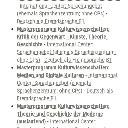
-
International Center: Sprachangebot
(ehemals Sprachenzentrum; ohne CPs)
-
Deutsch als Fremdsprache B1
Masterprogramm Kulturwissenschaften:
Kritik der Gegenwart - Künste, Theorie,
Geschichte
-
International Center:
Sprachangebot (ehemals Sprachenzentrum;
ohne CPs)
-
Deutsch als Fremdsprache B1
Masterprogramm Kulturwissenschaften:
Medien und Digitale Kulturen
-
International
Center: Sprachangebot (ehemals
Sprachenzentrum; ohne CPs)
-
Deutsch als
Fremdsprache B1
Masterprogramm Kulturwissenschaften:
Theorie und Geschichte der Moderne
(auslaufend)
-
International Center: