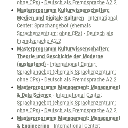
ohne CPs)
-
Deutsch als Fremdsprache A2.2
Masterprogramm Kulturwissenschaften:
Medien und Digitale Kulturen
-
International
Center: Sprachangebot (ehemals
Sprachenzentrum; ohne CPs)
-
Deutsch als
Fremdsprache A2.2
Masterprogramm Kulturwissenschaften:
Theorie und Geschichte der Moderne
(auslaufend)
-
International Center:
Sprachangebot (ehemals Sprachenzentrum;
ohne CPs)
-
Deutsch als Fremdsprache A2.2
Masterprogramm Management: Management
& Data Science
-
International Center:
Sprachangebot (ehemals Sprachenzentrum;
ohne CPs)
-
Deutsch als Fremdsprache A2.2
Masterprogramm Management: Management
& Engineering
-
International Center: