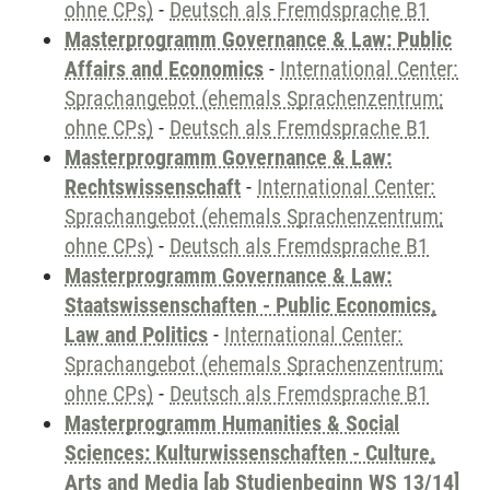
ohne CPs)
-
Deutsch als Fremdsprache B1
Masterprogramm Governance & Law: Public
Affairs and Economics
-
International Center:
Sprachangebot (ehemals Sprachenzentrum;
ohne CPs)
-
Deutsch als Fremdsprache B1
Masterprogramm Governance & Law:
Rechtswissenschaft
-
International Center:
Sprachangebot (ehemals Sprachenzentrum;
ohne CPs)
-
Deutsch als Fremdsprache B1
Masterprogramm Governance & Law:
Staatswissenschaften - Public Economics,
Law and Politics
-
International Center:
Sprachangebot (ehemals Sprachenzentrum;
ohne CPs)
-
Deutsch als Fremdsprache B1
Masterprogramm Humanities & Social
Sciences: Kulturwissenschaften - Culture,
Arts and Media [ab Studienbeginn WS 13/14]