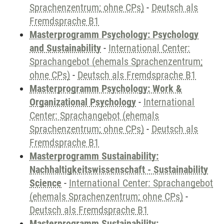
Sprachenzentrum; ohne CPs)
-
Deutsch als
Fremdsprache B1
Masterprogramm Psychology: Psychology
and Sustainability
-
International Center:
Sprachangebot (ehemals Sprachenzentrum;
ohne CPs)
-
Deutsch als Fremdsprache B1
Masterprogramm Psychology: Work &
Organizational Psychology
-
International
Center: Sprachangebot (ehemals
Sprachenzentrum; ohne CPs)
-
Deutsch als
Fremdsprache B1
Masterprogramm Sustainability:
Nachhaltigkeitswissenschaft - Sustainability
Science
-
International Center: Sprachangebot
(ehemals Sprachenzentrum; ohne CPs)
-
Deutsch als Fremdsprache B1
Masterprogramm Sustainability: