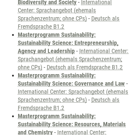
Biodiversity and Society
-
International
Center: Sprachangebot (ehemals
Sprachenzentrum; ohne CPs)
-
Deutsch als
Fremdsprache B1.2
Masterprogramm Sustainability:
Sustainability Science: Entrepreneurship,
Agency and Leadership
-
International Center:
Sprachangebot (ehemals Sprachenzentrum;
ohne CPs)
-
Deutsch als Fremdsprache B1.2
Masterprogramm Sustainability:
Sustainability Science: Governance and Law
-
International Center: Sprachangebot (ehemals
Sprachenzentrum; ohne CPs)
-
Deutsch als
Fremdsprache B1.2
Masterprogramm Sustainability:
Sustainability Science: Resources, Materials
and Chemistry
-
International Center: