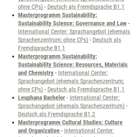
ohne CPs)
-
Deutsch als Fremdsprache B1.1
Masterprogramm Sustainability:
Sustainability Science: Governance and Law
-
International Center: Sprachangebot (ehemals
Sprachenzentrum; ohne CPs)
-
Deutsch als
Fremdsprache B1.1
Masterprogramm Sustainability:
Sustainability Science: Resources, Materials
and Chemistry
-
International Center:
Sprachangebot (ehemals Sprachenzentrum;
ohne CPs)
-
Deutsch als Fremdsprache B1.1
Leuphana Bachelor
-
International Center:
Sprachangebot (ehemals Sprachenzentrum)
-
Deutsch als Fremdsprache B1.2
Masterprogramm Cultural Studies: Culture
and Organization
-
International Center: