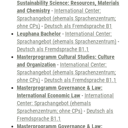
Sustainability Science: Resources, Materials
and Chemistry
-
International Center:
Sprachangebot (ehemals Sprachenzentrum;
ohne CPs)
-
Deutsch als Fremdsprache B1
Leuphana Bachelor
-
International Center:
Sprachangebot (ehemals Sprachenzentrum)
-
Deutsch als Fremdsprache B1.1
Masterprogramm Cultural Studies: Culture
and Organization
-
International Center:
Sprachangebot (ehemals Sprachenzentrum;
ohne CPs)
-
Deutsch als Fremdsprache B1.1
Masterprogramm Governance & Law:
International Economic Law
-
International
Center: Sprachangebot (ehemals
Sprachenzentrum; ohne CPs)
-
Deutsch als
Fremdsprache B1.1
Masterprogramm Governance & Law: