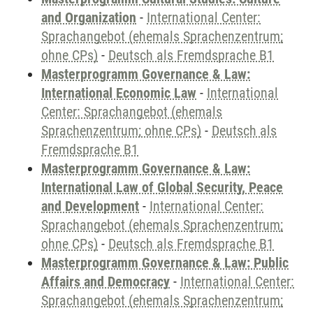
and Organization
-
International Center:
Sprachangebot (ehemals Sprachenzentrum;
ohne CPs)
-
Deutsch als Fremdsprache B1
Masterprogramm Governance & Law:
International Economic Law
-
International
Center: Sprachangebot (ehemals
Sprachenzentrum; ohne CPs)
-
Deutsch als
Fremdsprache B1
Masterprogramm Governance & Law:
International Law of Global Security, Peace
and Development
-
International Center:
Sprachangebot (ehemals Sprachenzentrum;
ohne CPs)
-
Deutsch als Fremdsprache B1
Masterprogramm Governance & Law: Public
Affairs and Democracy
-
International Center:
Sprachangebot (ehemals Sprachenzentrum;