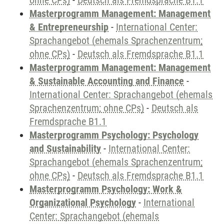
ohne CPs)
-
Deutsch als Fremdsprache B1.1
Masterprogramm Management: Management
& Entrepreneurship
-
International Center:
Sprachangebot (ehemals Sprachenzentrum;
ohne CPs)
-
Deutsch als Fremdsprache B1.1
Masterprogramm Management: Management
& Sustainable Accounting and Finance
-
International Center: Sprachangebot (ehemals
Sprachenzentrum; ohne CPs)
-
Deutsch als
Fremdsprache B1.1
Masterprogramm Psychology: Psychology
and Sustainability
-
International Center:
Sprachangebot (ehemals Sprachenzentrum;
ohne CPs)
-
Deutsch als Fremdsprache B1.1
Masterprogramm Psychology: Work &
Organizational Psychology
-
International
Center: Sprachangebot (ehemals