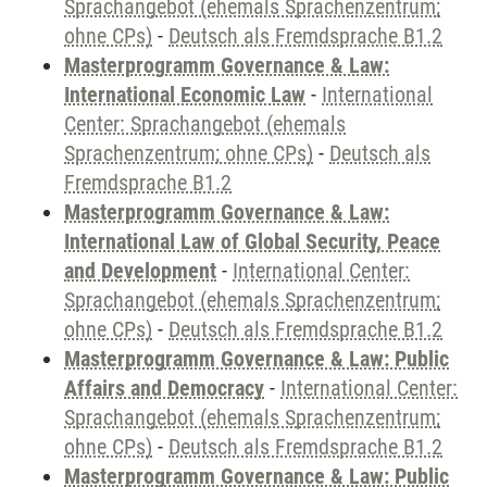
Sprachangebot (ehemals Sprachenzentrum;
ohne CPs)
-
Deutsch als Fremdsprache B1.2
Masterprogramm Governance & Law:
International Economic Law
-
International
Center: Sprachangebot (ehemals
Sprachenzentrum; ohne CPs)
-
Deutsch als
Fremdsprache B1.2
Masterprogramm Governance & Law:
International Law of Global Security, Peace
and Development
-
International Center:
Sprachangebot (ehemals Sprachenzentrum;
ohne CPs)
-
Deutsch als Fremdsprache B1.2
Masterprogramm Governance & Law: Public
Affairs and Democracy
-
International Center:
Sprachangebot (ehemals Sprachenzentrum;
ohne CPs)
-
Deutsch als Fremdsprache B1.2
Masterprogramm Governance & Law: Public