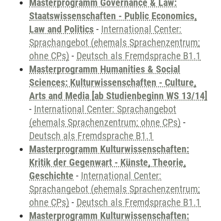
Masterprogramm Governance & Law:
Staatswissenschaften - Public Economics,
Law and Politics
-
International Center:
Sprachangebot (ehemals Sprachenzentrum;
ohne CPs)
-
Deutsch als Fremdsprache B1.1
Masterprogramm Humanities & Social
Sciences: Kulturwissenschaften - Culture,
Arts and Media [ab Studienbeginn WS 13/14]
-
International Center: Sprachangebot
(ehemals Sprachenzentrum; ohne CPs)
-
Deutsch als Fremdsprache B1.1
Masterprogramm Kulturwissenschaften:
Kritik der Gegenwart - Künste, Theorie,
Geschichte
-
International Center:
Sprachangebot (ehemals Sprachenzentrum;
ohne CPs)
-
Deutsch als Fremdsprache B1.1
Masterprogramm Kulturwissenschaften: