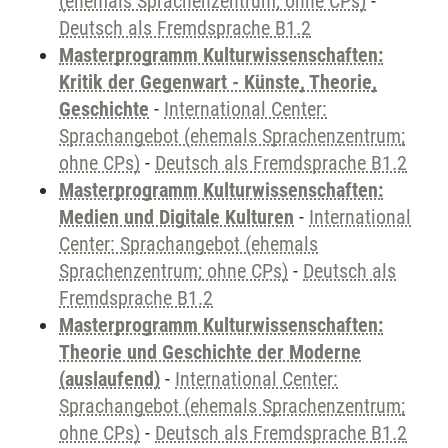
(ehemals Sprachenzentrum; ohne CPs)
-
Deutsch als Fremdsprache B1.2
Masterprogramm Kulturwissenschaften:
Kritik der Gegenwart - Künste, Theorie,
Geschichte
-
International Center:
Sprachangebot (ehemals Sprachenzentrum;
ohne CPs)
-
Deutsch als Fremdsprache B1.2
Masterprogramm Kulturwissenschaften:
Medien und Digitale Kulturen
-
International
Center: Sprachangebot (ehemals
Sprachenzentrum; ohne CPs)
-
Deutsch als
Fremdsprache B1.2
Masterprogramm Kulturwissenschaften:
Theorie und Geschichte der Moderne
(auslaufend)
-
International Center:
Sprachangebot (ehemals Sprachenzentrum;
ohne CPs)
-
Deutsch als Fremdsprache B1.2