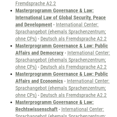
Fremdsprache A2.2
Masterprogramm Governance & Law:
International Law of Global Security, Peace
and Development
-
International Center:
Sprachangebot (ehemals Sprachenzentrum;
ohne CPs)
-
Deutsch als Fremdsprache A2.2
Masterprogramm Governance & Law: Public
Affairs and Democracy
-
International Center:
Sprachangebot (ehemals Sprachenzentrum;
ohne CPs)
-
Deutsch als Fremdsprache A2.2
Masterprogramm Governance & Law: Public
Affairs and Economics
-
International Center:
Sprachangebot (ehemals Sprachenzentrum;
ohne CPs)
-
Deutsch als Fremdsprache A2.2
Masterprogramm Governance & Law:
Rechtswissenschaft
-
International Center:
Sprachangebot (ehemals Sprachenzentrum;