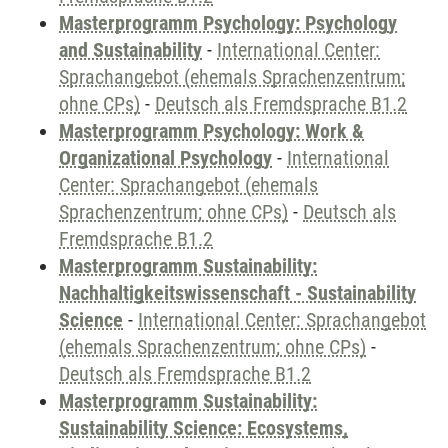
Masterprogramm Psychology: Psychology
and Sustainability
-
International Center:
Sprachangebot (ehemals Sprachenzentrum;
ohne CPs)
-
Deutsch als Fremdsprache B1.2
Masterprogramm Psychology: Work &
Organizational Psychology
-
International
Center: Sprachangebot (ehemals
Sprachenzentrum; ohne CPs)
-
Deutsch als
Fremdsprache B1.2
Masterprogramm Sustainability:
Nachhaltigkeitswissenschaft - Sustainability
Science
-
International Center: Sprachangebot
(ehemals Sprachenzentrum; ohne CPs)
-
Deutsch als Fremdsprache B1.2
Masterprogramm Sustainability:
Sustainability Science: Ecosystems,