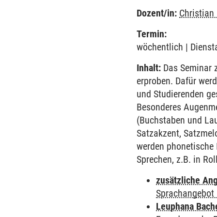
Dozent/in:
Christian
Termin:
wöchentlich | Dienst
Inhalt:
Das Seminar zi
erproben. Dafür wer
und Studierenden ge
Besonderes Augenmer
(Buchstaben und Lau
Satzakzent, Satzmel
werden phonetische 
Sprechen, z.B. in Ro
zusätzliche An
Sprachangebot 
Leuphana Bach