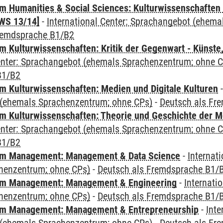
 Humanities & Social Sciences: Kulturwissenschaften -
WS 13/14]
-
International Center: Sprachangebot (ehem
remdsprache B1/B2
 Kulturwissenschaften: Kritik der Gegenwart - Künste,
Center: Sprachangebot (ehemals Sprachenzentrum; ohne 
B1/B2
 Kulturwissenschaften: Medien und Digitale Kulturen
(ehemals Sprachenzentrum; ohne CPs)
-
Deutsch als Fr
 Kulturwissenschaften: Theorie und Geschichte der M
Center: Sprachangebot (ehemals Sprachenzentrum; ohne 
B1/B2
m Management: Management & Data Science
-
Internat
henzentrum; ohne CPs)
-
Deutsch als Fremdsprache B1/
m Management: Management & Engineering
-
Internati
henzentrum; ohne CPs)
-
Deutsch als Fremdsprache B1/
m Management: Management & Entrepreneurship
-
Inte