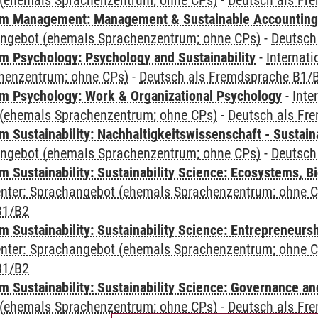
(ehemals Sprachenzentrum; ohne CPs)
-
Deutsch als Fr
m Management: Management & Sustainable Accounting
angebot (ehemals Sprachenzentrum; ohne CPs)
-
Deutsch
 Psychology: Psychology and Sustainability
-
Internat
henzentrum; ohne CPs)
-
Deutsch als Fremdsprache B1/
 Psychology: Work & Organizational Psychology
-
Inte
(ehemals Sprachenzentrum; ohne CPs)
-
Deutsch als Fr
Sustainability: Nachhaltigkeitswissenschaft - Sustaina
angebot (ehemals Sprachenzentrum; ohne CPs)
-
Deutsch
Sustainability: Sustainability Science: Ecosystems, Bi
Center: Sprachangebot (ehemals Sprachenzentrum; ohne 
B1/B2
 Sustainability: Sustainability Science: Entrepreneurs
Center: Sprachangebot (ehemals Sprachenzentrum; ohne 
B1/B2
 Sustainability: Sustainability Science: Governance a
(ehemals Sprachenzentrum; ohne CPs)
-
Deutsch als Fr