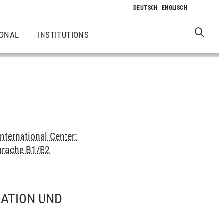
IONAL
INSTITUTIONS
International Center:
prache B1/B2
SATION UND