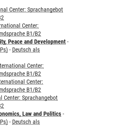
onal Center: Sprachangebot
B2
rnational Center:
emdsprache B1/B2
ity, Peace and Development
-
CPs)
-
Deutsch als
ternational Center:
emdsprache B1/B2
ternational Center:
emdsprache B1/B2
al Center: Sprachangebot
B2
nomics, Law and Politics
-
CPs)
-
Deutsch als