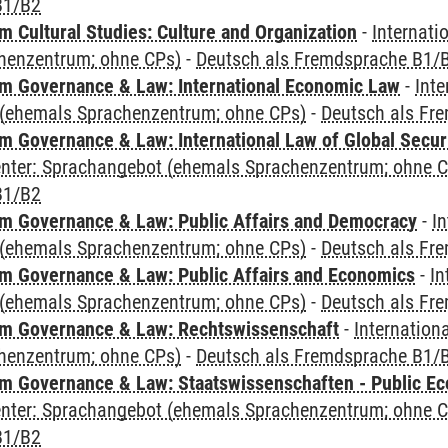
B1/B2
 Cultural Studies: Culture and Organization
-
Internati
henzentrum; ohne CPs)
-
Deutsch als Fremdsprache B1/
 Governance & Law: International Economic Law
-
Inte
(ehemals Sprachenzentrum; ohne CPs)
-
Deutsch als Fr
 Governance & Law: International Law of Global Secur
Center: Sprachangebot (ehemals Sprachenzentrum; ohne 
B1/B2
 Governance & Law: Public Affairs and Democracy
-
In
(ehemals Sprachenzentrum; ohne CPs)
-
Deutsch als Fr
 Governance & Law: Public Affairs and Economics
-
In
(ehemals Sprachenzentrum; ohne CPs)
-
Deutsch als Fr
m Governance & Law: Rechtswissenschaft
-
Internation
henzentrum; ohne CPs)
-
Deutsch als Fremdsprache B1/
 Governance & Law: Staatswissenschaften - Public Eco
Center: Sprachangebot (ehemals Sprachenzentrum; ohne 
B1/B2