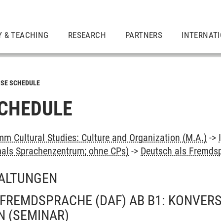
Y & TEACHING
RESEARCH
PARTNERS
INTERNAT
SE SCHEDULE
CHEDULE
m Cultural Studies: Culture and Organization (M.A.)
->
als Sprachenzentrum; ohne CPs)
->
Deutsch als Fremds
ALTUNGEN
FREMDSPRACHE (DAF) AB B1: KONVER
N
(SEMINAR)