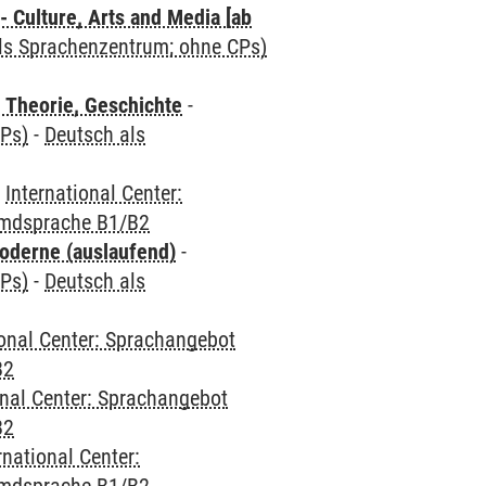
 Culture, Arts and Media [ab
als Sprachenzentrum; ohne CPs)
 Theorie, Geschichte
-
CPs)
-
Deutsch als
-
International Center:
emdsprache B1/B2
oderne (auslaufend)
-
CPs)
-
Deutsch als
ional Center: Sprachangebot
B2
onal Center: Sprachangebot
B2
rnational Center: