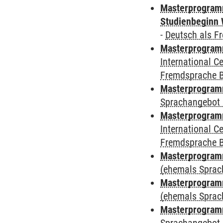
Masterprogramm
Studienbeginn 
-
Deutsch als F
Masterprogramm
International 
Fremdsprache 
Masterprogramm
Sprachangebot 
Masterprogramm
International 
Fremdsprache 
Masterprogram
(ehemals Sprac
Masterprogram
(ehemals Sprac
Masterprogram