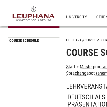
UNIVERSITY
STUD
LEUPHANA
SERVICE
COUR
COURSE SCHEDULE
COURSE S
Start
>
Masterprogram
Sprachangebot (ehem
LEHRVERANST
DEUTSCH ALS 
PRÄSENTATIO