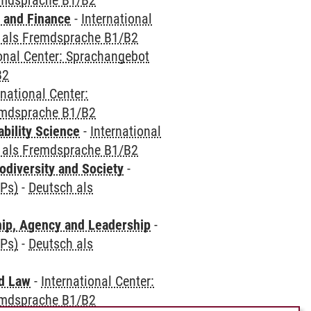
emdsprache B1/B2
 and Finance
-
International
 als Fremdsprache B1/B2
ional Center: Sprachangebot
B2
rnational Center:
emdsprache B1/B2
bility Science
-
International
 als Fremdsprache B1/B2
odiversity and Society
-
CPs)
-
Deutsch als
hip, Agency and Leadership
-
CPs)
-
Deutsch als
nd Law
-
International Center:
emdsprache B1/B2