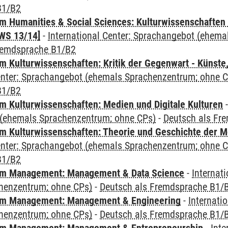
B1/B2
 Humanities & Social Sciences: Kulturwissenschaften -
WS 13/14]
-
International Center: Sprachangebot (ehem
remdsprache B1/B2
 Kulturwissenschaften: Kritik der Gegenwart - Künste,
Center: Sprachangebot (ehemals Sprachenzentrum; ohne 
B1/B2
 Kulturwissenschaften: Medien und Digitale Kulturen
(ehemals Sprachenzentrum; ohne CPs)
-
Deutsch als Fr
 Kulturwissenschaften: Theorie und Geschichte der M
Center: Sprachangebot (ehemals Sprachenzentrum; ohne 
B1/B2
m Management: Management & Data Science
-
Internat
henzentrum; ohne CPs)
-
Deutsch als Fremdsprache B1/
m Management: Management & Engineering
-
Internati
henzentrum; ohne CPs)
-
Deutsch als Fremdsprache B1/