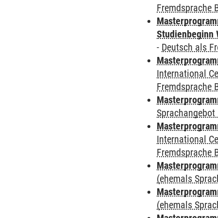
Fremdsprache 
Masterprogramm
Studienbeginn 
-
Deutsch als F
Masterprogramm
International 
Fremdsprache 
Masterprogramm
Sprachangebot 
Masterprogramm
International 
Fremdsprache 
Masterprogram
(ehemals Sprac
Masterprogram
(ehemals Sprac