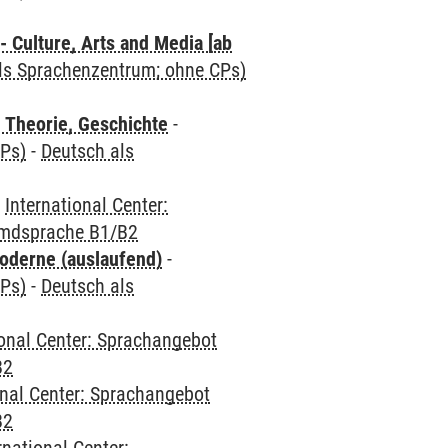
 Culture, Arts and Media [ab
als Sprachenzentrum; ohne CPs)
 Theorie, Geschichte
-
CPs)
-
Deutsch als
-
International Center:
emdsprache B1/B2
oderne (auslaufend)
-
CPs)
-
Deutsch als
ional Center: Sprachangebot
B2
onal Center: Sprachangebot
B2