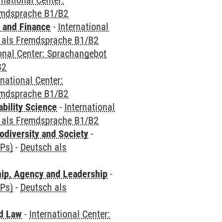
rnational Center:
emdsprache B1/B2
 and Finance
-
International
 als Fremdsprache B1/B2
ional Center: Sprachangebot
B2
rnational Center:
emdsprache B1/B2
bility Science
-
International
 als Fremdsprache B1/B2
odiversity and Society
-
CPs)
-
Deutsch als
hip, Agency and Leadership
-
CPs)
-
Deutsch als
nd Law
-
International Center: