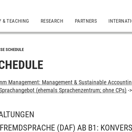
Y & TEACHING
RESEARCH
PARTNERS
INTERNAT
SE SCHEDULE
CHEDULE
mm Management: Management & Sustainable Accounting
: Sprachangebot (ehemals Sprachenzentrum; ohne CPs)
-
ALTUNGEN
FREMDSPRACHE (DAF) AB B1: KONVER