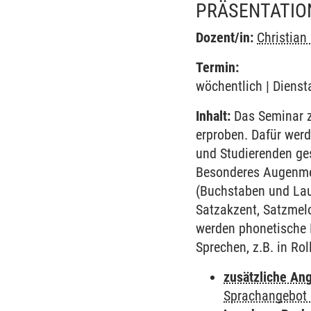
PRÄSENTATIO
Dozent/in:
Christian
Termin:
wöchentlich | Dienst
Inhalt:
Das Seminar zi
erproben. Dafür wer
und Studierenden ge
Besonderes Augenmer
(Buchstaben und Lau
Satzakzent, Satzmel
werden phonetische 
Sprechen, z.B. in Ro
zusätzliche An
Sprachangebot 