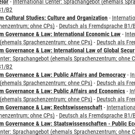
elor
-
International Center: Sprachangebot (ehemals Sp
B1/B2
 Cultural Studies: Culture and Organization
-
Internati
henzentrum; ohne CPs)
-
Deutsch als Fremdsprache B1/
 Governance & Law: International Economic Law
-
Inte
(ehemals Sprachenzentrum; ohne CPs)
-
Deutsch als Fr
 Governance & Law: International Law of Global Secur
Center: Sprachangebot (ehemals Sprachenzentrum; ohne 
B1/B2
 Governance & Law: Public Affairs and Democracy
-
In
(ehemals Sprachenzentrum; ohne CPs)
-
Deutsch als Fr
 Governance & Law: Public Affairs and Economics
-
In
(ehemals Sprachenzentrum; ohne CPs)
-
Deutsch als Fr
m Governance & Law: Rechtswissenschaft
-
Internation
henzentrum; ohne CPs)
-
Deutsch als Fremdsprache B1/
 Governance & Law: Staatswissenschaften - Public Eco
Center: Sprachangebot (ehemals Sprachenzentrum; ohne 