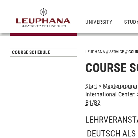
UNIVERSITY
STUD
LEUPHANA
SERVICE
COUR
COURSE SCHEDULE
COURSE S
Start
>
Masterprogra
International Center
B1/B2
LEHRVERANST
DEUTSCH ALS 