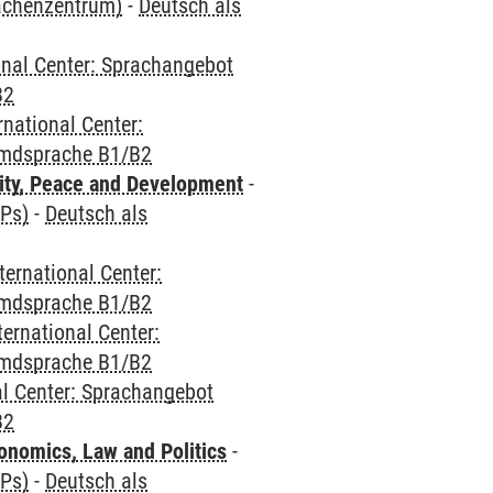
rachenzentrum)
-
Deutsch als
onal Center: Sprachangebot
B2
rnational Center:
emdsprache B1/B2
ity, Peace and Development
-
CPs)
-
Deutsch als
ternational Center:
emdsprache B1/B2
ternational Center:
emdsprache B1/B2
al Center: Sprachangebot
B2
nomics, Law and Politics
-
CPs)
-
Deutsch als