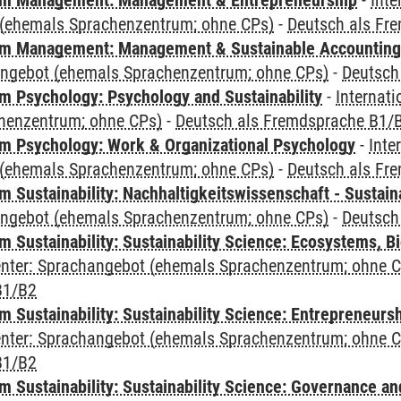
m Management: Management & Entrepreneurship
-
Inte
(ehemals Sprachenzentrum; ohne CPs)
-
Deutsch als Fr
m Management: Management & Sustainable Accounting
angebot (ehemals Sprachenzentrum; ohne CPs)
-
Deutsch
 Psychology: Psychology and Sustainability
-
Internat
henzentrum; ohne CPs)
-
Deutsch als Fremdsprache B1/
 Psychology: Work & Organizational Psychology
-
Inte
(ehemals Sprachenzentrum; ohne CPs)
-
Deutsch als Fr
Sustainability: Nachhaltigkeitswissenschaft - Sustaina
angebot (ehemals Sprachenzentrum; ohne CPs)
-
Deutsch
Sustainability: Sustainability Science: Ecosystems, Bi
Center: Sprachangebot (ehemals Sprachenzentrum; ohne 
B1/B2
 Sustainability: Sustainability Science: Entrepreneurs
Center: Sprachangebot (ehemals Sprachenzentrum; ohne 
B1/B2
 Sustainability: Sustainability Science: Governance a