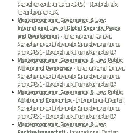
Sprachenzentrum; ohne CPs)
-
Deutsch als
Fremdsprache B2
Masterprogramm Governance & Law:
International Law of Global Security, Peace
and Development
-
International Center:
Sprachangebot (ehemals Sprachenzentrum;
ohne CPs)
-
Deutsch als Fremdsprache B2
Masterprogramm Governance & Law: Public
Affairs and Democracy
-
International Center:
Sprachangebot (ehemals Sprachenzentrum;
ohne CPs)
-
Deutsch als Fremdsprache B2
Masterprogramm Governance & Law: Public
Affairs and Economics
-
International Center:
Sprachangebot (ehemals Sprachenzentrum;
ohne CPs)
-
Deutsch als Fremdsprache B2
Masterprogramm Governance & Law:
Rechtswissenschaft
-
International Center: