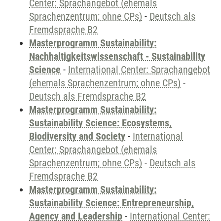
Center: Sprachangebot (ehemals
Sprachenzentrum; ohne CPs)
-
Deutsch als
Fremdsprache B2
Masterprogramm Sustainability:
Nachhaltigkeitswissenschaft - Sustainability
Science
-
International Center: Sprachangebot
(ehemals Sprachenzentrum; ohne CPs)
-
Deutsch als Fremdsprache B2
Masterprogramm Sustainability:
Sustainability Science: Ecosystems,
Biodiversity and Society
-
International
Center: Sprachangebot (ehemals
Sprachenzentrum; ohne CPs)
-
Deutsch als
Fremdsprache B2
Masterprogramm Sustainability:
Sustainability Science: Entrepreneurship,
Agency and Leadership
-
International Center: