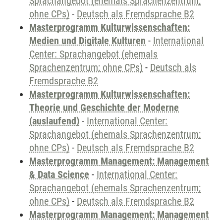
Sprachangebot (ehemals Sprachenzentrum;
ohne CPs)
-
Deutsch als Fremdsprache B2
Masterprogramm Kulturwissenschaften:
Medien und Digitale Kulturen
-
International
Center: Sprachangebot (ehemals
Sprachenzentrum; ohne CPs)
-
Deutsch als
Fremdsprache B2
Masterprogramm Kulturwissenschaften:
Theorie und Geschichte der Moderne
(auslaufend)
-
International Center:
Sprachangebot (ehemals Sprachenzentrum;
ohne CPs)
-
Deutsch als Fremdsprache B2
Masterprogramm Management: Management
& Data Science
-
International Center:
Sprachangebot (ehemals Sprachenzentrum;
ohne CPs)
-
Deutsch als Fremdsprache B2
Masterprogramm Management: Management