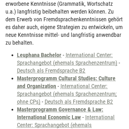
erworbene Kenntnisse (Grammatik, Wortschatz
u.a.) langfristig beibehalten werden können. Zu
dem Erwerb von Fremdsprachenkenntnissen gehört
es daher auch, eigene Strategien zu entwickeln, um
neue Kenntnisse mittel- und langfristig anwendbar
zu behalten.
Leuphana Bachelor
-
International Center:
Sprachangebot (ehemals Sprachenzentrum)
-
Deutsch als Fremdsprache B2
Masterprogramm Cultural Studies: Culture
and Organization
-
International Center:
Sprachangebot (ehemals Sprachenzentrum;
ohne CPs)
-
Deutsch als Fremdsprache B2
Masterprogramm Governance & Law:
International Economic Law
-
International
Center: Sprachangebot (ehemals