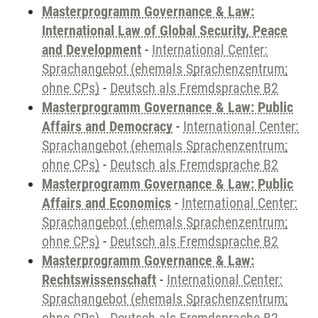
Masterprogramm Governance & Law:
International Law of Global Security, Peace
and Development
-
International Center:
Sprachangebot (ehemals Sprachenzentrum;
ohne CPs)
-
Deutsch als Fremdsprache B2
Masterprogramm Governance & Law: Public
Affairs and Democracy
-
International Center:
Sprachangebot (ehemals Sprachenzentrum;
ohne CPs)
-
Deutsch als Fremdsprache B2
Masterprogramm Governance & Law: Public
Affairs and Economics
-
International Center:
Sprachangebot (ehemals Sprachenzentrum;
ohne CPs)
-
Deutsch als Fremdsprache B2
Masterprogramm Governance & Law:
Rechtswissenschaft
-
International Center:
Sprachangebot (ehemals Sprachenzentrum;