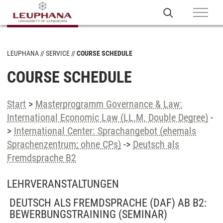
LEUPHANA
SERVICE
COURSE SCHEDULE
COURSE SCHEDULE
Start
>
Masterprogramm Governance & Law:
International Economic Law (LL.M. Double Degree)
-
>
International Center: Sprachangebot (ehemals
Sprachenzentrum; ohne CPs)
->
Deutsch als
Fremdsprache B2
LEHRVERANSTALTUNGEN
DEUTSCH ALS FREMDSPRACHE (DAF) AB B2:
BEWERBUNGSTRAINING
(SEMINAR)