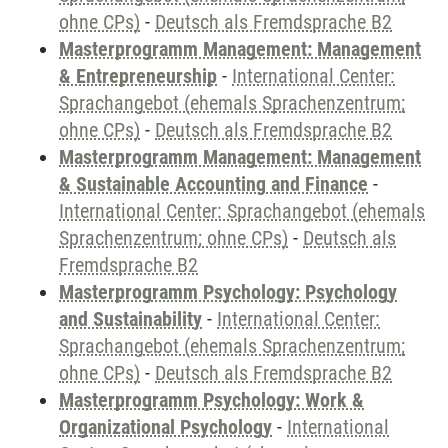
ohne CPs)
-
Deutsch als Fremdsprache B2
Masterprogramm Management: Management
& Entrepreneurship
-
International Center:
Sprachangebot (ehemals Sprachenzentrum;
ohne CPs)
-
Deutsch als Fremdsprache B2
Masterprogramm Management: Management
& Sustainable Accounting and Finance
-
International Center: Sprachangebot (ehemals
Sprachenzentrum; ohne CPs)
-
Deutsch als
Fremdsprache B2
Masterprogramm Psychology: Psychology
and Sustainability
-
International Center:
Sprachangebot (ehemals Sprachenzentrum;
ohne CPs)
-
Deutsch als Fremdsprache B2
Masterprogramm Psychology: Work &
Organizational Psychology
-
International