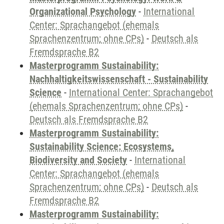
Organizational Psychology
-
International
Center: Sprachangebot (ehemals
Sprachenzentrum; ohne CPs)
-
Deutsch als
Fremdsprache B2
Masterprogramm Sustainability:
Nachhaltigkeitswissenschaft - Sustainability
Science
-
International Center: Sprachangebot
(ehemals Sprachenzentrum; ohne CPs)
-
Deutsch als Fremdsprache B2
Masterprogramm Sustainability:
Sustainability Science: Ecosystems,
Biodiversity and Society
-
International
Center: Sprachangebot (ehemals
Sprachenzentrum; ohne CPs)
-
Deutsch als
Fremdsprache B2
Masterprogramm Sustainability: