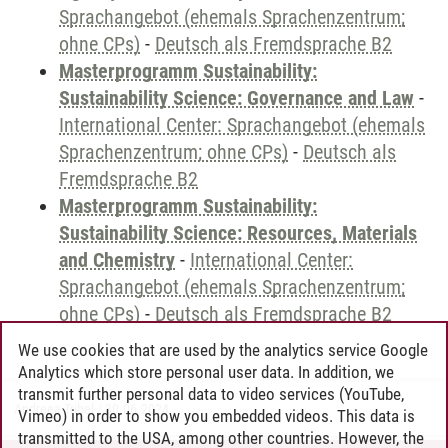
Sprachangebot (ehemals Sprachenzentrum;
ohne CPs)
-
Deutsch als Fremdsprache B2
Masterprogramm Sustainability:
Sustainability Science: Governance and Law
-
International Center: Sprachangebot (ehemals
Sprachenzentrum; ohne CPs)
-
Deutsch als
Fremdsprache B2
Masterprogramm Sustainability:
Sustainability Science: Resources, Materials
and Chemistry
-
International Center:
Sprachangebot (ehemals Sprachenzentrum;
ohne CPs)
-
Deutsch als Fremdsprache B2
We use cookies that are used by the analytics service Google
Analytics which store personal user data. In addition, we
transmit further personal data to video services (YouTube,
Andreea Tribel
/
30.06.2024
Vimeo) in order to show you embedded videos. This data is
transmitted to the USA, among other countries. However, the