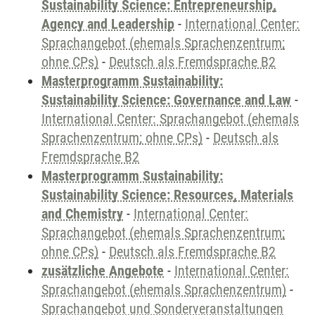
Sustainability Science: Entrepreneurship,
Agency and Leadership
-
International Center:
Sprachangebot (ehemals Sprachenzentrum;
ohne CPs)
-
Deutsch als Fremdsprache B2
Masterprogramm Sustainability:
Sustainability Science: Governance and Law
-
International Center: Sprachangebot (ehemals
Sprachenzentrum; ohne CPs)
-
Deutsch als
Fremdsprache B2
Masterprogramm Sustainability:
Sustainability Science: Resources, Materials
and Chemistry
-
International Center:
Sprachangebot (ehemals Sprachenzentrum;
ohne CPs)
-
Deutsch als Fremdsprache B2
zusätzliche Angebote
-
International Center:
Sprachangebot (ehemals Sprachenzentrum)
-
Sprachangebot und Sonderveranstaltungen