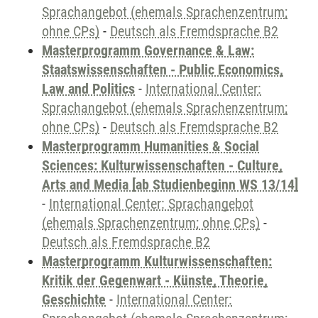
Sprachangebot (ehemals Sprachenzentrum;
ohne CPs)
-
Deutsch als Fremdsprache B2
Masterprogramm Governance & Law:
Staatswissenschaften - Public Economics,
Law and Politics
-
International Center:
Sprachangebot (ehemals Sprachenzentrum;
ohne CPs)
-
Deutsch als Fremdsprache B2
Masterprogramm Humanities & Social
Sciences: Kulturwissenschaften - Culture,
Arts and Media [ab Studienbeginn WS 13/14]
-
International Center: Sprachangebot
(ehemals Sprachenzentrum; ohne CPs)
-
Deutsch als Fremdsprache B2
Masterprogramm Kulturwissenschaften:
Kritik der Gegenwart - Künste, Theorie,
Geschichte
-
International Center: