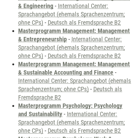
& Engineering
-
International Center:
Sprachangebot (ehemals Sprachenzentrum;
ohne CPs)
-
Deutsch als Fremdsprache B2
Masterprogramm Management: Management
& Entrepreneurship
-
International Center:
Sprachangebot (ehemals Sprachenzentrum;
ohne CPs)
-
Deutsch als Fremdsprache B2
Masterprogramm Management: Management
& Sustainable Accounting and Finance
-
International Center: Sprachangebot (ehemals
Sprachenzentrum; ohne CPs)
-
Deutsch als
Fremdsprache B2
Masterprogramm Psychology: Psychology
and Sustainability
-
International Center:
Sprachangebot (ehemals Sprachenzentrum;
ohne CPs)
-
Deutsch als Fremdsprache B2