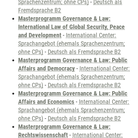
Sprachenzentrum; ohne CPs)
-
Deutsch als
Fremdsprache B2
Masterprogramm Governance & Law:
International Law of Global Security, Peace
and Development
-
International Center:
Sprachangebot (ehemals Sprachenzentrum;
ohne CPs)
-
Deutsch als Fremdsprache B2
Masterprogramm Governance & Law: Public
Affairs and Democracy
-
International Center:
Sprachangebot (ehemals Sprachenzentrum;
ohne CPs)
-
Deutsch als Fremdsprache B2
Masterprogramm Governance & Law: Public
Affairs and Economics
-
International Center:
Sprachangebot (ehemals Sprachenzentrum;
ohne CPs)
-
Deutsch als Fremdsprache B2
Masterprogramm Governance & Law:
Rechtswissenschaft
-
International Center: