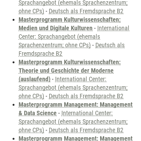
Sprachangebot (ehemals Sprachenzentrum;
ohne CPs)
-
Deutsch als Fremdsprache B2
Masterprogramm Kulturwissenschaften:
Medien und Digitale Kulturen
-
International
Center: Sprachangebot (ehemals
Sprachenzentrum; ohne CPs)
-
Deutsch als
Fremdsprache B2
Masterprogramm Kulturwissenschaften:
Theorie und Geschichte der Moderne
(auslaufend)
-
International Center:
Sprachangebot (ehemals Sprachenzentrum;
ohne CPs)
-
Deutsch als Fremdsprache B2
Masterprogramm Management: Management
& Data Science
-
International Center:
Sprachangebot (ehemals Sprachenzentrum;
ohne CPs)
-
Deutsch als Fremdsprache B2
Masterprogramm Management: Management