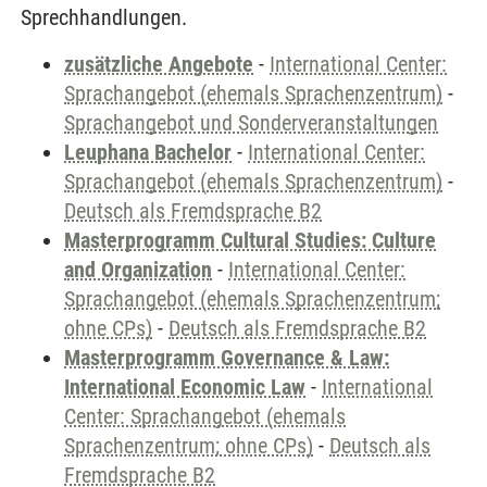
Sprechhandlungen.
zusätzliche Angebote
-
International Center:
Sprachangebot (ehemals Sprachenzentrum)
-
Sprachangebot und Sonderveranstaltungen
Leuphana Bachelor
-
International Center:
Sprachangebot (ehemals Sprachenzentrum)
-
Deutsch als Fremdsprache B2
Masterprogramm Cultural Studies: Culture
and Organization
-
International Center:
Sprachangebot (ehemals Sprachenzentrum;
ohne CPs)
-
Deutsch als Fremdsprache B2
Masterprogramm Governance & Law:
International Economic Law
-
International
Center: Sprachangebot (ehemals
Sprachenzentrum; ohne CPs)
-
Deutsch als
Fremdsprache B2