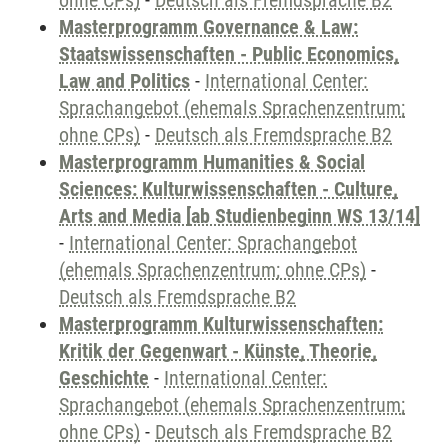
ohne CPs)
-
Deutsch als Fremdsprache B2
Masterprogramm Governance & Law:
Staatswissenschaften - Public Economics,
Law and Politics
-
International Center:
Sprachangebot (ehemals Sprachenzentrum;
ohne CPs)
-
Deutsch als Fremdsprache B2
Masterprogramm Humanities & Social
Sciences: Kulturwissenschaften - Culture,
Arts and Media [ab Studienbeginn WS 13/14]
-
International Center: Sprachangebot
(ehemals Sprachenzentrum; ohne CPs)
-
Deutsch als Fremdsprache B2
Masterprogramm Kulturwissenschaften:
Kritik der Gegenwart - Künste, Theorie,
Geschichte
-
International Center:
Sprachangebot (ehemals Sprachenzentrum;
ohne CPs)
-
Deutsch als Fremdsprache B2