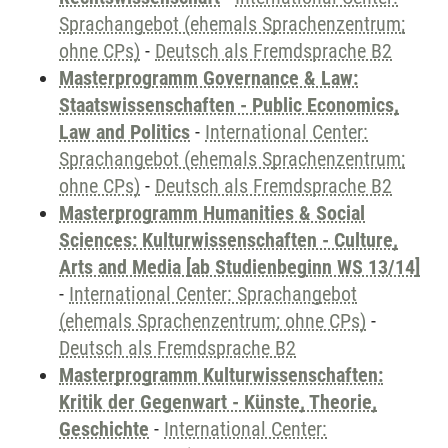
Sprachangebot (ehemals Sprachenzentrum;
ohne CPs)
-
Deutsch als Fremdsprache B2
Masterprogramm Governance & Law:
Staatswissenschaften - Public Economics,
Law and Politics
-
International Center:
Sprachangebot (ehemals Sprachenzentrum;
ohne CPs)
-
Deutsch als Fremdsprache B2
Masterprogramm Humanities & Social
Sciences: Kulturwissenschaften - Culture,
Arts and Media [ab Studienbeginn WS 13/14]
-
International Center: Sprachangebot
(ehemals Sprachenzentrum; ohne CPs)
-
Deutsch als Fremdsprache B2
Masterprogramm Kulturwissenschaften:
Kritik der Gegenwart - Künste, Theorie,
Geschichte
-
International Center: