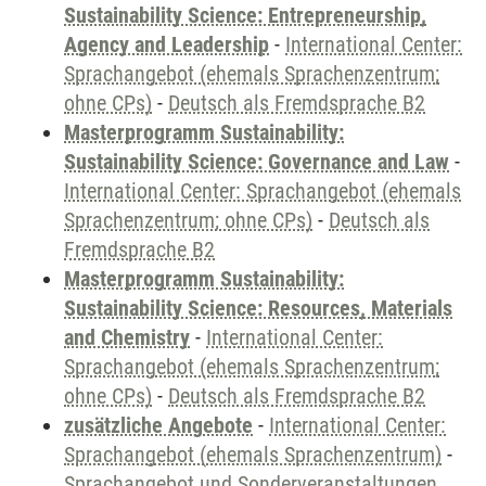
Sustainability Science: Entrepreneurship,
Agency and Leadership
-
International Center:
Sprachangebot (ehemals Sprachenzentrum;
ohne CPs)
-
Deutsch als Fremdsprache B2
Masterprogramm Sustainability:
Sustainability Science: Governance and Law
-
International Center: Sprachangebot (ehemals
Sprachenzentrum; ohne CPs)
-
Deutsch als
Fremdsprache B2
Masterprogramm Sustainability:
Sustainability Science: Resources, Materials
and Chemistry
-
International Center:
Sprachangebot (ehemals Sprachenzentrum;
ohne CPs)
-
Deutsch als Fremdsprache B2
zusätzliche Angebote
-
International Center:
Sprachangebot (ehemals Sprachenzentrum)
-
Sprachangebot und Sonderveranstaltungen