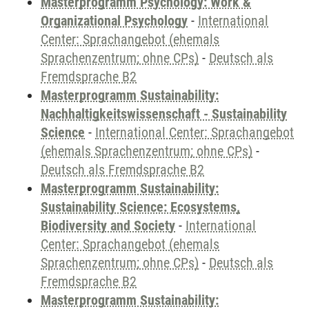
Masterprogramm Psychology: Work &
Organizational Psychology
-
International
Center: Sprachangebot (ehemals
Sprachenzentrum; ohne CPs)
-
Deutsch als
Fremdsprache B2
Masterprogramm Sustainability:
Nachhaltigkeitswissenschaft - Sustainability
Science
-
International Center: Sprachangebot
(ehemals Sprachenzentrum; ohne CPs)
-
Deutsch als Fremdsprache B2
Masterprogramm Sustainability:
Sustainability Science: Ecosystems,
Biodiversity and Society
-
International
Center: Sprachangebot (ehemals
Sprachenzentrum; ohne CPs)
-
Deutsch als
Fremdsprache B2
Masterprogramm Sustainability: