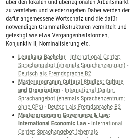
über den lokalen und überregionalen Arbeitsmarkt
zu verstehen und wiederzugeben Dabei werden der
dafür angemessene Wortschatz und die dafür
notwendigen Grammatikstrukturen vermittelt und
gefestigt wie etwa Vergangenheitsformen,
Konjunktiv II, Nominalisierung etc.
Leuphana Bachelor
-
International Center:
Sprachangebot (ehemals Sprachenzentrum)
-
Deutsch als Fremdsprache B2
Masterprogramm Cultural Studies: Culture
and Organization
-
International Center:
Sprachangebot (ehemals Sprachenzentrum;
ohne CPs)
-
Deutsch als Fremdsprache B2
Masterprogramm Governance & Law:
International Economic Law
-
International
Center: Sprachangebot (ehemals