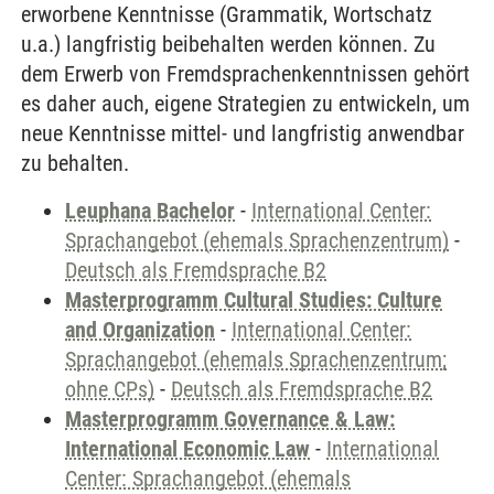
erworbene Kenntnisse (Grammatik, Wortschatz
u.a.) langfristig beibehalten werden können. Zu
dem Erwerb von Fremdsprachenkenntnissen gehört
es daher auch, eigene Strategien zu entwickeln, um
neue Kenntnisse mittel- und langfristig anwendbar
zu behalten.
Leuphana Bachelor
-
International Center:
Sprachangebot (ehemals Sprachenzentrum)
-
Deutsch als Fremdsprache B2
Masterprogramm Cultural Studies: Culture
and Organization
-
International Center:
Sprachangebot (ehemals Sprachenzentrum;
ohne CPs)
-
Deutsch als Fremdsprache B2
Masterprogramm Governance & Law:
International Economic Law
-
International
Center: Sprachangebot (ehemals