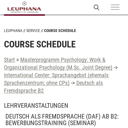
LEUPHANA
SERVICE
COURSE SCHEDULE
COURSE SCHEDULE
Start
>
Masterprogramm Psychology: Work &
Organizational Psychology (M.Sc. Joint Degree)
->
International Center: Sprachangebot (ehemals
Sprachenzentrum; ohne CPs)
->
Deutsch als
Fremdsprache B2
LEHRVERANSTALTUNGEN
DEUTSCH ALS FREMDSPRACHE (DAF) AB B2:
BEWERBUNGSTRAINING
(SEMINAR)