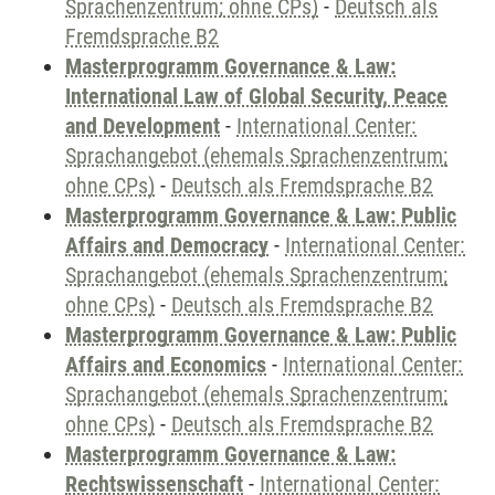
Sprachenzentrum; ohne CPs)
-
Deutsch als
Fremdsprache B2
Masterprogramm Governance & Law:
International Law of Global Security, Peace
and Development
-
International Center:
Sprachangebot (ehemals Sprachenzentrum;
ohne CPs)
-
Deutsch als Fremdsprache B2
Masterprogramm Governance & Law: Public
Affairs and Democracy
-
International Center:
Sprachangebot (ehemals Sprachenzentrum;
ohne CPs)
-
Deutsch als Fremdsprache B2
Masterprogramm Governance & Law: Public
Affairs and Economics
-
International Center:
Sprachangebot (ehemals Sprachenzentrum;
ohne CPs)
-
Deutsch als Fremdsprache B2
Masterprogramm Governance & Law:
Rechtswissenschaft
-
International Center: