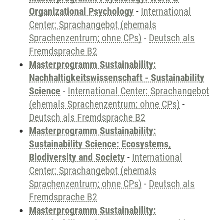
Organizational Psychology
-
International
Center: Sprachangebot (ehemals
Sprachenzentrum; ohne CPs)
-
Deutsch als
Fremdsprache B2
Masterprogramm Sustainability:
Nachhaltigkeitswissenschaft - Sustainability
Science
-
International Center: Sprachangebot
(ehemals Sprachenzentrum; ohne CPs)
-
Deutsch als Fremdsprache B2
Masterprogramm Sustainability:
Sustainability Science: Ecosystems,
Biodiversity and Society
-
International
Center: Sprachangebot (ehemals
Sprachenzentrum; ohne CPs)
-
Deutsch als
Fremdsprache B2
Masterprogramm Sustainability: