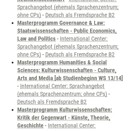
Sprachangebot (ehemals Sprachenzentrum;
ohne CPs)
-
Deutsch als Fremdsprache B2
Masterprogramm Governance & Law:
Staatswissenschaften - Public Economics,
Law and Politics
-
International Center:
Sprachangebot (ehemals Sprachenzentrum;
ohne CPs)
-
Deutsch als Fremdsprache B2
Masterprogramm Humanities & Social
Sciences: Kulturwissenschaften - Culture,
Arts and Media [ab Studienbeginn WS 13/14]
-
International Center: Sprachangebot
(ehemals Sprachenzentrum; ohne CPs)
-
Deutsch als Fremdsprache B2
Masterprogramm Kulturwissenschaften:
Kritik der Gegenwart - Künste, Theorie,
Geschichte
-
International Center: