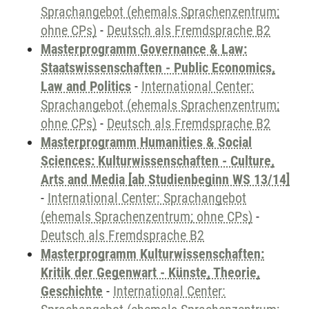
Sprachangebot (ehemals Sprachenzentrum;
ohne CPs)
-
Deutsch als Fremdsprache B2
Masterprogramm Governance & Law:
Staatswissenschaften - Public Economics,
Law and Politics
-
International Center:
Sprachangebot (ehemals Sprachenzentrum;
ohne CPs)
-
Deutsch als Fremdsprache B2
Masterprogramm Humanities & Social
Sciences: Kulturwissenschaften - Culture,
Arts and Media [ab Studienbeginn WS 13/14]
-
International Center: Sprachangebot
(ehemals Sprachenzentrum; ohne CPs)
-
Deutsch als Fremdsprache B2
Masterprogramm Kulturwissenschaften:
Kritik der Gegenwart - Künste, Theorie,
Geschichte
-
International Center: