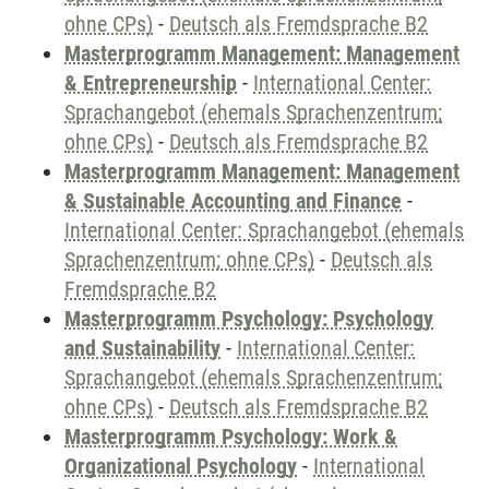
ohne CPs)
-
Deutsch als Fremdsprache B2
Masterprogramm Management: Management
& Entrepreneurship
-
International Center:
Sprachangebot (ehemals Sprachenzentrum;
ohne CPs)
-
Deutsch als Fremdsprache B2
Masterprogramm Management: Management
& Sustainable Accounting and Finance
-
International Center: Sprachangebot (ehemals
Sprachenzentrum; ohne CPs)
-
Deutsch als
Fremdsprache B2
Masterprogramm Psychology: Psychology
and Sustainability
-
International Center:
Sprachangebot (ehemals Sprachenzentrum;
ohne CPs)
-
Deutsch als Fremdsprache B2
Masterprogramm Psychology: Work &
Organizational Psychology
-
International