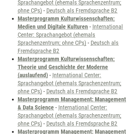
Sprachangebot (ehemals Sprachenzentrum;
ohne CPs)
-
Deutsch als Fremdsprache B2
Masterprogramm Kulturwissenschaften:
Medien und Digitale Kulturen
-
International
Center: Sprachangebot (ehemals
Sprachenzentrum; ohne CPs)
-
Deutsch als
Fremdsprache B2
Masterprogramm Kulturwissenschaften:
Theorie und Geschichte der Moderne
(auslaufend)
-
International Center:
Sprachangebot (ehemals Sprachenzentrum;
ohne CPs)
-
Deutsch als Fremdsprache B2
Masterprogramm Management: Management
& Data Science
-
International Center:
Sprachangebot (ehemals Sprachenzentrum;
ohne CPs)
-
Deutsch als Fremdsprache B2
Masterprogramm Management: Management