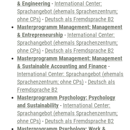
& Engineering
-
International Center:
Sprachangebot (ehemals Sprachenzentrum;
ohne CPs)
-
Deutsch als Fremdsprache B2
Masterprogramm Management: Management
& Entrepreneurship
-
International Center:
Sprachangebot (ehemals Sprachenzentrum;
ohne CPs)
-
Deutsch als Fremdsprache B2
Masterprogramm Management: Management
& Sustainable Accounting and Finance
-
International Center: Sprachangebot (ehemals
Sprachenzentrum; ohne CPs)
-
Deutsch als
Fremdsprache B2
Masterprogramm Psychology: Psychology
and Sustainability
-
International Center:
Sprachangebot (ehemals Sprachenzentrum;
ohne CPs)
-
Deutsch als Fremdsprache B2
Masterprogramm Psychology: Work &