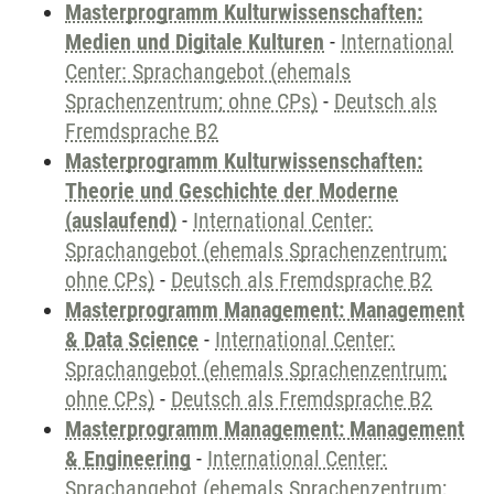
Masterprogramm Kulturwissenschaften:
Medien und Digitale Kulturen
-
International
Center: Sprachangebot (ehemals
Sprachenzentrum; ohne CPs)
-
Deutsch als
Fremdsprache B2
Masterprogramm Kulturwissenschaften:
Theorie und Geschichte der Moderne
(auslaufend)
-
International Center:
Sprachangebot (ehemals Sprachenzentrum;
ohne CPs)
-
Deutsch als Fremdsprache B2
Masterprogramm Management: Management
& Data Science
-
International Center:
Sprachangebot (ehemals Sprachenzentrum;
ohne CPs)
-
Deutsch als Fremdsprache B2
Masterprogramm Management: Management
& Engineering
-
International Center:
Sprachangebot (ehemals Sprachenzentrum;