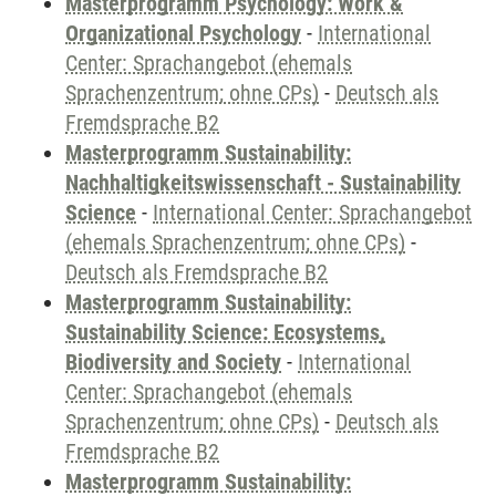
Masterprogramm Psychology: Work &
Organizational Psychology
-
International
Center: Sprachangebot (ehemals
Sprachenzentrum; ohne CPs)
-
Deutsch als
Fremdsprache B2
Masterprogramm Sustainability:
Nachhaltigkeitswissenschaft - Sustainability
Science
-
International Center: Sprachangebot
(ehemals Sprachenzentrum; ohne CPs)
-
Deutsch als Fremdsprache B2
Masterprogramm Sustainability:
Sustainability Science: Ecosystems,
Biodiversity and Society
-
International
Center: Sprachangebot (ehemals
Sprachenzentrum; ohne CPs)
-
Deutsch als
Fremdsprache B2
Masterprogramm Sustainability: