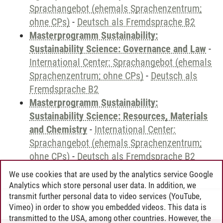
Sprachangebot (ehemals Sprachenzentrum;
ohne CPs)
-
Deutsch als Fremdsprache B2
Masterprogramm Sustainability:
Sustainability Science: Governance and Law
-
International Center: Sprachangebot (ehemals
Sprachenzentrum; ohne CPs)
-
Deutsch als
Fremdsprache B2
Masterprogramm Sustainability:
Sustainability Science: Resources, Materials
and Chemistry
-
International Center:
Sprachangebot (ehemals Sprachenzentrum;
ohne CPs)
-
Deutsch als Fremdsprache B2
We use cookies that are used by the analytics service Google
Analytics which store personal user data. In addition, we
transmit further personal data to video services (YouTube,
Andreea Tribel
/
30.06.2024
Vimeo) in order to show you embedded videos. This data is
transmitted to the USA, among other countries. However, the