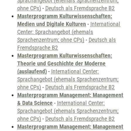
Sprachangebot (ehemals Sprachenzentrum;
ohne CPs)
-
Deutsch als Fremdsprache B2
Masterprogramm Kulturwissenschaften:
Medien und Digitale Kulturen
-
International
Center: Sprachangebot (ehemals
Sprachenzentrum; ohne CPs)
-
Deutsch als
Fremdsprache B2
Masterprogramm Kulturwissenschaften:
Theorie und Geschichte der Moderne
(auslaufend)
-
International Center:
Sprachangebot (ehemals Sprachenzentrum;
ohne CPs)
-
Deutsch als Fremdsprache B2
Masterprogramm Management: Management
& Data Science
-
International Center:
Sprachangebot (ehemals Sprachenzentrum;
ohne CPs)
-
Deutsch als Fremdsprache B2
Masterprogramm Management: Management