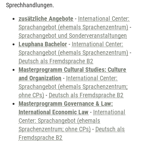
Sprechhandlungen.
zusätzliche Angebote
-
International Center:
Sprachangebot (ehemals Sprachenzentrum)
-
Sprachangebot und Sonderveranstaltungen
Leuphana Bachelor
-
International Center:
Sprachangebot (ehemals Sprachenzentrum)
-
Deutsch als Fremdsprache B2
Masterprogramm Cultural Studies: Culture
and Organization
-
International Center:
Sprachangebot (ehemals Sprachenzentrum;
ohne CPs)
-
Deutsch als Fremdsprache B2
Masterprogramm Governance & Law:
International Economic Law
-
International
Center: Sprachangebot (ehemals
Sprachenzentrum; ohne CPs)
-
Deutsch als
Fremdsprache B2