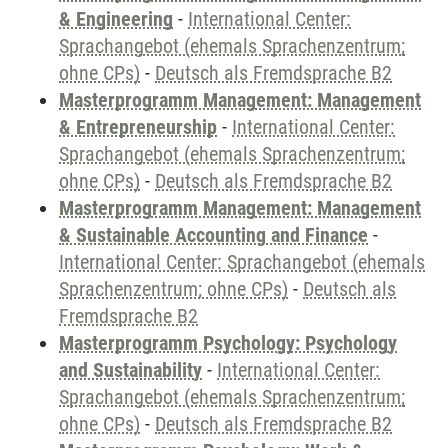
& Engineering
-
International Center:
Sprachangebot (ehemals Sprachenzentrum;
ohne CPs)
-
Deutsch als Fremdsprache B2
Masterprogramm Management: Management
& Entrepreneurship
-
International Center:
Sprachangebot (ehemals Sprachenzentrum;
ohne CPs)
-
Deutsch als Fremdsprache B2
Masterprogramm Management: Management
& Sustainable Accounting and Finance
-
International Center: Sprachangebot (ehemals
Sprachenzentrum; ohne CPs)
-
Deutsch als
Fremdsprache B2
Masterprogramm Psychology: Psychology
and Sustainability
-
International Center:
Sprachangebot (ehemals Sprachenzentrum;
ohne CPs)
-
Deutsch als Fremdsprache B2