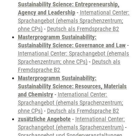
Sustainability Science: Entrepreneurship,
Agency and Leadership
-
International Center:
Sprachangebot (ehemals Sprachenzentrum;
ohne CPs)
-
Deutsch als Fremdsprache B2
Masterprogramm Sustainability:
Sustainability Science: Governance and Law
-
International Center: Sprachangebot (ehemals
Sprachenzentrum; ohne CPs)
-
Deutsch als
Fremdsprache B2
Masterprogramm Sustainability:
Sustainability Science: Resources, Materials
and Chemistry
-
International Center:
Sprachangebot (ehemals Sprachenzentrum;
ohne CPs)
-
Deutsch als Fremdsprache B2
zusätzliche Angebote
-
International Center:
Sprachangebot (ehemals Sprachenzentrum)
-
Sprachangebot und Sonderveranstaltungen