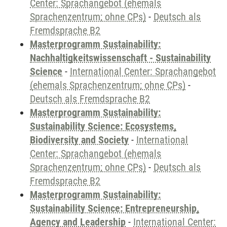
Center: Sprachangebot (ehemals
Sprachenzentrum; ohne CPs)
-
Deutsch als
Fremdsprache B2
Masterprogramm Sustainability:
Nachhaltigkeitswissenschaft - Sustainability
Science
-
International Center: Sprachangebot
(ehemals Sprachenzentrum; ohne CPs)
-
Deutsch als Fremdsprache B2
Masterprogramm Sustainability:
Sustainability Science: Ecosystems,
Biodiversity and Society
-
International
Center: Sprachangebot (ehemals
Sprachenzentrum; ohne CPs)
-
Deutsch als
Fremdsprache B2
Masterprogramm Sustainability:
Sustainability Science: Entrepreneurship,
Agency and Leadership
-
International Center: