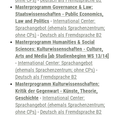
ohne CPs)
-
Deutsch als Fremdsprache B2
Masterprogramm Governance & Law:
Staatswissenschaften - Public Economics,
Law and Politics
-
International Center:
Sprachangebot (ehemals Sprachenzentrum;
ohne CPs)
-
Deutsch als Fremdsprache B2
Masterprogramm Humanities & Social
Sciences: Kulturwissenschaften - Culture,
Arts and Media [ab Studienbeginn WS 13/14]
-
International Center: Sprachangebot
(ehemals Sprachenzentrum; ohne CPs)
-
Deutsch als Fremdsprache B2
Masterprogramm Kulturwissenschaften:
Kritik der Gegenwart - Künste, Theorie,
Geschichte
-
International Center:
Sprachangebot (ehemals Sprachenzentrum;
ohne CPs)
-
Deutsch als Fremdsprache B2