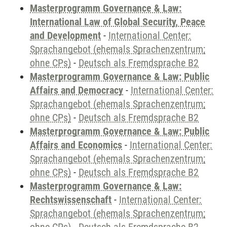
Masterprogramm Governance & Law:
International Law of Global Security, Peace
and Development
-
International Center:
Sprachangebot (ehemals Sprachenzentrum;
ohne CPs)
-
Deutsch als Fremdsprache B2
Masterprogramm Governance & Law: Public
Affairs and Democracy
-
International Center:
Sprachangebot (ehemals Sprachenzentrum;
ohne CPs)
-
Deutsch als Fremdsprache B2
Masterprogramm Governance & Law: Public
Affairs and Economics
-
International Center:
Sprachangebot (ehemals Sprachenzentrum;
ohne CPs)
-
Deutsch als Fremdsprache B2
Masterprogramm Governance & Law:
Rechtswissenschaft
-
International Center:
Sprachangebot (ehemals Sprachenzentrum;