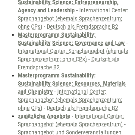
Sustainability Science: Entrepreneurship,
Agency and Leadership
-
International Center:
Sprachangebot (ehemals Sprachenzentrum;
ohne CPs)
-
Deutsch als Fremdsprache B2
Masterprogramm Sustainability:
Sustainability Science: Governance and Law
-
International Center: Sprachangebot (ehemals
Sprachenzentrum; ohne CPs)
-
Deutsch als
Fremdsprache B2
Masterprogramm Sustainability:
Sustainability Science: Resources, Materials
and Chemistry
-
International Center:
Sprachangebot (ehemals Sprachenzentrum;
ohne CPs)
-
Deutsch als Fremdsprache B2
zusätzliche Angebote
-
International Center:
Sprachangebot (ehemals Sprachenzentrum)
-
Sprachangebot und Sonderveranstaltungen