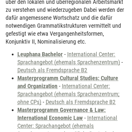
über den lokalen und überregionalen Arbeitsmarkt
zu verstehen und wiederzugeben Dabei werden der
dafür angemessene Wortschatz und die dafür
notwendigen Grammatikstrukturen vermittelt und
gefestigt wie etwa Vergangenheitsformen,
Konjunktiv II, Nominalisierung etc.
Leuphana Bachelor
-
International Center:
Sprachangebot (ehemals Sprachenzentrum)
-
Deutsch als Fremdsprache B2
Masterprogramm Cultural Studies: Culture
and Organization
-
International Center:
Sprachangebot (ehemals Sprachenzentrum;
ohne CPs)
-
Deutsch als Fremdsprache B2
Masterprogramm Governance & Law:
International Economic Law
-
International
Center: Sprachangebot (ehemals