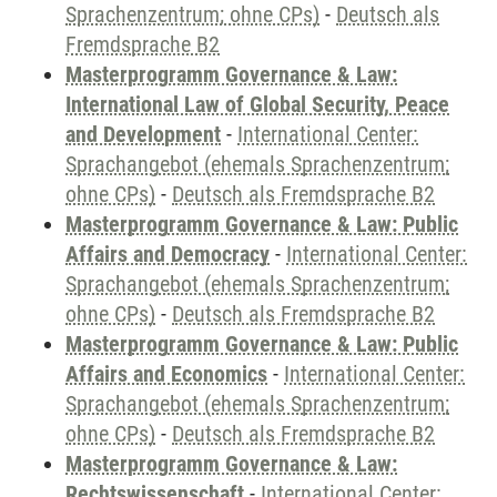
Sprachenzentrum; ohne CPs)
-
Deutsch als
Fremdsprache B2
Masterprogramm Governance & Law:
International Law of Global Security, Peace
and Development
-
International Center:
Sprachangebot (ehemals Sprachenzentrum;
ohne CPs)
-
Deutsch als Fremdsprache B2
Masterprogramm Governance & Law: Public
Affairs and Democracy
-
International Center:
Sprachangebot (ehemals Sprachenzentrum;
ohne CPs)
-
Deutsch als Fremdsprache B2
Masterprogramm Governance & Law: Public
Affairs and Economics
-
International Center:
Sprachangebot (ehemals Sprachenzentrum;
ohne CPs)
-
Deutsch als Fremdsprache B2
Masterprogramm Governance & Law:
Rechtswissenschaft
-
International Center: