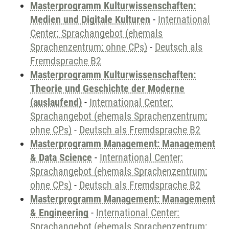
Masterprogramm Kulturwissenschaften:
Medien und Digitale Kulturen
-
International
Center: Sprachangebot (ehemals
Sprachenzentrum; ohne CPs)
-
Deutsch als
Fremdsprache B2
Masterprogramm Kulturwissenschaften:
Theorie und Geschichte der Moderne
(auslaufend)
-
International Center:
Sprachangebot (ehemals Sprachenzentrum;
ohne CPs)
-
Deutsch als Fremdsprache B2
Masterprogramm Management: Management
& Data Science
-
International Center:
Sprachangebot (ehemals Sprachenzentrum;
ohne CPs)
-
Deutsch als Fremdsprache B2
Masterprogramm Management: Management
& Engineering
-
International Center:
Sprachangebot (ehemals Sprachenzentrum;