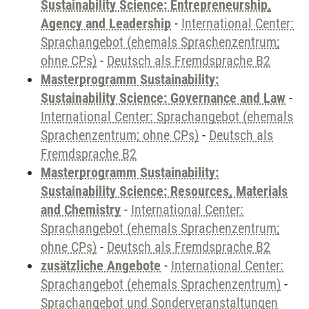
Sustainability Science: Entrepreneurship,
Agency and Leadership
-
International Center:
Sprachangebot (ehemals Sprachenzentrum;
ohne CPs)
-
Deutsch als Fremdsprache B2
Masterprogramm Sustainability:
Sustainability Science: Governance and Law
-
International Center: Sprachangebot (ehemals
Sprachenzentrum; ohne CPs)
-
Deutsch als
Fremdsprache B2
Masterprogramm Sustainability:
Sustainability Science: Resources, Materials
and Chemistry
-
International Center:
Sprachangebot (ehemals Sprachenzentrum;
ohne CPs)
-
Deutsch als Fremdsprache B2
zusätzliche Angebote
-
International Center:
Sprachangebot (ehemals Sprachenzentrum)
-
Sprachangebot und Sonderveranstaltungen