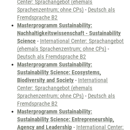
Center: Sprachangebot (ehemals
Sprachenzentrum; ohne CPs)
-
Deutsch als
Fremdsprache B2
Masterprogramm Sustainability:
Nachhaltigkeitswissenschaft - Sustainability
Science
-
International Center: Sprachangebot
(ehemals Sprachenzentrum; ohne CPs)
-
Deutsch als Fremdsprache B2
Masterprogramm Sustainability:
Sustainability Science: Ecosystems,
Biodiversity and Society
-
International
Center: Sprachangebot (ehemals
Sprachenzentrum; ohne CPs)
-
Deutsch als
Fremdsprache B2
Masterprogramm Sustainability:
Sustainability Science: Entrepreneurship,
Agency and Leadership
-
International Center: