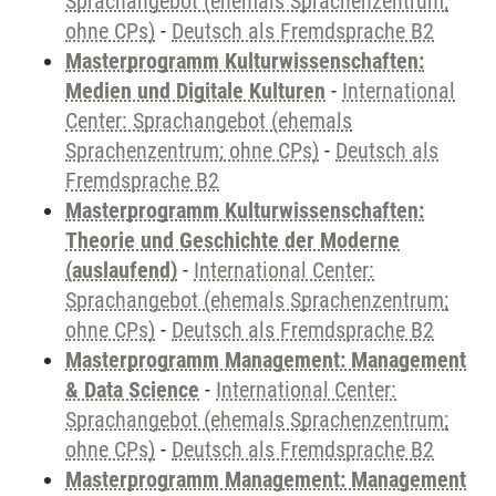
Sprachangebot (ehemals Sprachenzentrum;
ohne CPs)
-
Deutsch als Fremdsprache B2
Masterprogramm Kulturwissenschaften:
Medien und Digitale Kulturen
-
International
Center: Sprachangebot (ehemals
Sprachenzentrum; ohne CPs)
-
Deutsch als
Fremdsprache B2
Masterprogramm Kulturwissenschaften:
Theorie und Geschichte der Moderne
(auslaufend)
-
International Center:
Sprachangebot (ehemals Sprachenzentrum;
ohne CPs)
-
Deutsch als Fremdsprache B2
Masterprogramm Management: Management
& Data Science
-
International Center:
Sprachangebot (ehemals Sprachenzentrum;
ohne CPs)
-
Deutsch als Fremdsprache B2
Masterprogramm Management: Management