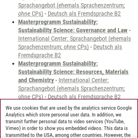
Sprachangebot (ehemals Sprachenzentrum;
ohne CPs)
-
Deutsch als Fremdsprache B2
Masterprogramm Sustainability:
Sustainability Science: Governance and Law
-
International Center: Sprachangebot (ehemals
Sprachenzentrum; ohne CPs)
-
Deutsch als
Fremdsprache B2
Masterprogramm Sustainability:
Sustainability Science: Resources, Materials
and Chemistry
-
International Center:
Sprachangebot (ehemals Sprachenzentrum;
ohne CPs)
-
Deutsch als Fremdsprache B2
We use cookies that are used by the analytics service Google
Analytics which store personal user data. In addition, we
transmit further personal data to video services (YouTube,
Andreea Tribel
/
30.06.2024
Vimeo) in order to show you embedded videos. This data is
transmitted to the USA, among other countries. However, the