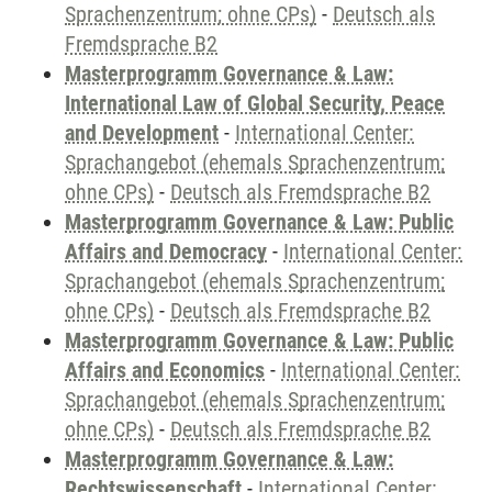
Sprachenzentrum; ohne CPs)
-
Deutsch als
Fremdsprache B2
Masterprogramm Governance & Law:
International Law of Global Security, Peace
and Development
-
International Center:
Sprachangebot (ehemals Sprachenzentrum;
ohne CPs)
-
Deutsch als Fremdsprache B2
Masterprogramm Governance & Law: Public
Affairs and Democracy
-
International Center:
Sprachangebot (ehemals Sprachenzentrum;
ohne CPs)
-
Deutsch als Fremdsprache B2
Masterprogramm Governance & Law: Public
Affairs and Economics
-
International Center:
Sprachangebot (ehemals Sprachenzentrum;
ohne CPs)
-
Deutsch als Fremdsprache B2
Masterprogramm Governance & Law:
Rechtswissenschaft
-
International Center: