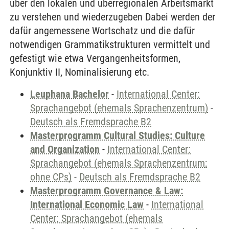
über den lokalen und überregionalen Arbeitsmarkt
zu verstehen und wiederzugeben Dabei werden der
dafür angemessene Wortschatz und die dafür
notwendigen Grammatikstrukturen vermittelt und
gefestigt wie etwa Vergangenheitsformen,
Konjunktiv II, Nominalisierung etc.
Leuphana Bachelor
-
International Center:
Sprachangebot (ehemals Sprachenzentrum)
-
Deutsch als Fremdsprache B2
Masterprogramm Cultural Studies: Culture
and Organization
-
International Center:
Sprachangebot (ehemals Sprachenzentrum;
ohne CPs)
-
Deutsch als Fremdsprache B2
Masterprogramm Governance & Law:
International Economic Law
-
International
Center: Sprachangebot (ehemals