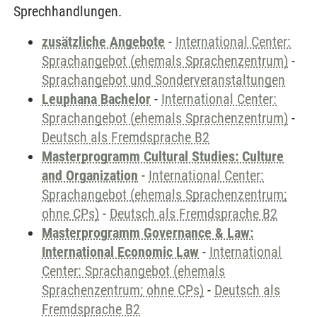
Sprechhandlungen.
zusätzliche Angebote
-
International Center:
Sprachangebot (ehemals Sprachenzentrum)
-
Sprachangebot und Sonderveranstaltungen
Leuphana Bachelor
-
International Center:
Sprachangebot (ehemals Sprachenzentrum)
-
Deutsch als Fremdsprache B2
Masterprogramm Cultural Studies: Culture
and Organization
-
International Center:
Sprachangebot (ehemals Sprachenzentrum;
ohne CPs)
-
Deutsch als Fremdsprache B2
Masterprogramm Governance & Law:
International Economic Law
-
International
Center: Sprachangebot (ehemals
Sprachenzentrum; ohne CPs)
-
Deutsch als
Fremdsprache B2