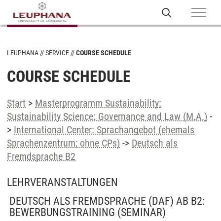
LEUPHANA
SERVICE
COURSE SCHEDULE
COURSE SCHEDULE
Start
>
Masterprogramm Sustainability:
Sustainability Science: Governance and Law (M.A.)
-
>
International Center: Sprachangebot (ehemals
Sprachenzentrum; ohne CPs)
->
Deutsch als
Fremdsprache B2
LEHRVERANSTALTUNGEN
DEUTSCH ALS FREMDSPRACHE (DAF) AB B2:
BEWERBUNGSTRAINING
(SEMINAR)