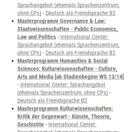
Sprachangebot (ehemals Sprachenzentrum;
ohne CPs)
-
Deutsch als Fremdsprache B2
Masterprogramm Governance & Law:
Staatswissenschaften - Public Economics,
Law and Politics
-
International Center:
Sprachangebot (ehemals Sprachenzentrum;
ohne CPs)
-
Deutsch als Fremdsprache B2
Masterprogramm Humanities & Social
Sciences: Kulturwissenschaften - Culture,
Arts and Media [ab Studienbeginn WS 13/14]
-
International Center: Sprachangebot
(ehemals Sprachenzentrum; ohne CPs)
-
Deutsch als Fremdsprache B2
Masterprogramm Kulturwissenschaften:
Kritik der Gegenwart - Künste, Theorie,
Geschichte
-
International Center: