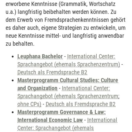
erworbene Kenntnisse (Grammatik, Wortschatz
u.a.) langfristig beibehalten werden können. Zu
dem Erwerb von Fremdsprachenkenntnissen gehört
es daher auch, eigene Strategien zu entwickeln, um
neue Kenntnisse mittel- und langfristig anwendbar
zu behalten.
Leuphana Bachelor
-
International Center:
Sprachangebot (ehemals Sprachenzentrum)
-
Deutsch als Fremdsprache B2
Masterprogramm Cultural Studies: Culture
and Organization
-
International Center:
Sprachangebot (ehemals Sprachenzentrum;
ohne CPs)
-
Deutsch als Fremdsprache B2
Masterprogramm Governance & Law:
International Economic Law
-
International
Center: Sprachangebot (ehemals