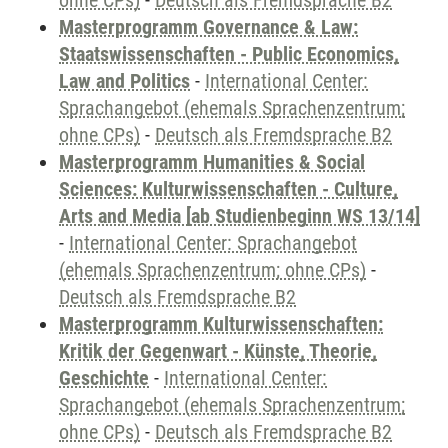
ohne CPs)
-
Deutsch als Fremdsprache B2
Masterprogramm Governance & Law:
Staatswissenschaften - Public Economics,
Law and Politics
-
International Center:
Sprachangebot (ehemals Sprachenzentrum;
ohne CPs)
-
Deutsch als Fremdsprache B2
Masterprogramm Humanities & Social
Sciences: Kulturwissenschaften - Culture,
Arts and Media [ab Studienbeginn WS 13/14]
-
International Center: Sprachangebot
(ehemals Sprachenzentrum; ohne CPs)
-
Deutsch als Fremdsprache B2
Masterprogramm Kulturwissenschaften:
Kritik der Gegenwart - Künste, Theorie,
Geschichte
-
International Center:
Sprachangebot (ehemals Sprachenzentrum;
ohne CPs)
-
Deutsch als Fremdsprache B2