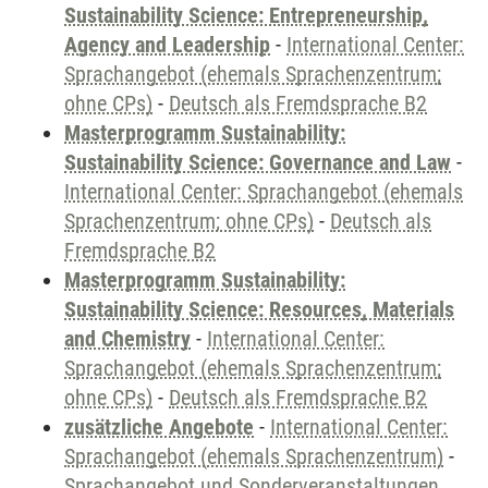
Sustainability Science: Entrepreneurship,
Agency and Leadership
-
International Center:
Sprachangebot (ehemals Sprachenzentrum;
ohne CPs)
-
Deutsch als Fremdsprache B2
Masterprogramm Sustainability:
Sustainability Science: Governance and Law
-
International Center: Sprachangebot (ehemals
Sprachenzentrum; ohne CPs)
-
Deutsch als
Fremdsprache B2
Masterprogramm Sustainability:
Sustainability Science: Resources, Materials
and Chemistry
-
International Center:
Sprachangebot (ehemals Sprachenzentrum;
ohne CPs)
-
Deutsch als Fremdsprache B2
zusätzliche Angebote
-
International Center:
Sprachangebot (ehemals Sprachenzentrum)
-
Sprachangebot und Sonderveranstaltungen