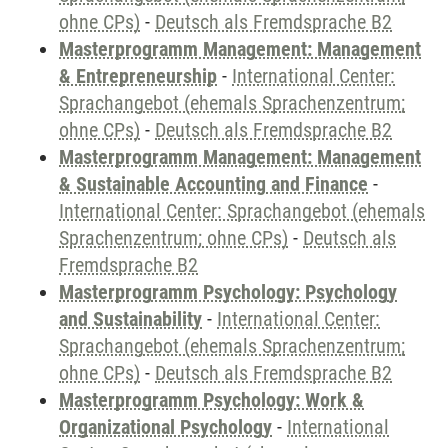
ohne CPs)
-
Deutsch als Fremdsprache B2
Masterprogramm Management: Management
& Entrepreneurship
-
International Center:
Sprachangebot (ehemals Sprachenzentrum;
ohne CPs)
-
Deutsch als Fremdsprache B2
Masterprogramm Management: Management
& Sustainable Accounting and Finance
-
International Center: Sprachangebot (ehemals
Sprachenzentrum; ohne CPs)
-
Deutsch als
Fremdsprache B2
Masterprogramm Psychology: Psychology
and Sustainability
-
International Center:
Sprachangebot (ehemals Sprachenzentrum;
ohne CPs)
-
Deutsch als Fremdsprache B2
Masterprogramm Psychology: Work &
Organizational Psychology
-
International