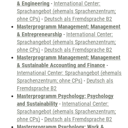
& Engineering
-
International Center:
Sprachangebot (ehemals Sprachenzentrum;
ohne CPs)
-
Deutsch als Fremdsprache B2
Masterprogramm Management: Management
& Entrepreneurship
-
International Center:
Sprachangebot (ehemals Sprachenzentrum;
ohne CPs)
-
Deutsch als Fremdsprache B2
Masterprogramm Management: Management
& Sustainable Accounting and Finance
-
International Center: Sprachangebot (ehemals
Sprachenzentrum; ohne CPs)
-
Deutsch als
Fremdsprache B2
Masterprogramm Psychology: Psychology
and Sustainability
-
International Center:
Sprachangebot (ehemals Sprachenzentrum;
ohne CPs)
-
Deutsch als Fremdsprache B2
Masterprogramm Psychology: Work &