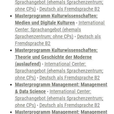
Sprachangebot (ehemals Sprachenzentrum;
ohne CPs)
-
Deutsch als Fremdsprache B2
Masterprogramm Kulturwissenschaften:
Medien und Digitale Kulturen
-
International
Center: Sprachangebot (ehemals
Sprachenzentrum; ohne CPs)
-
Deutsch als
Fremdsprache B2
Masterprogramm Kulturwissenschaften:
Theorie und Geschichte der Moderne
(auslaufend)
-
International Center:
Sprachangebot (ehemals Sprachenzentrum;
ohne CPs)
-
Deutsch als Fremdsprache B2
Masterprogramm Management: Management
& Data Science
-
International Center:
Sprachangebot (ehemals Sprachenzentrum;
ohne CPs)
-
Deutsch als Fremdsprache B2
Masterprogramm Management: Management