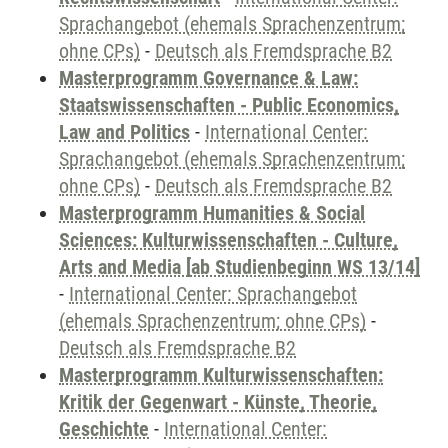
Sprachangebot (ehemals Sprachenzentrum;
ohne CPs)
-
Deutsch als Fremdsprache B2
Masterprogramm Governance & Law:
Staatswissenschaften - Public Economics,
Law and Politics
-
International Center:
Sprachangebot (ehemals Sprachenzentrum;
ohne CPs)
-
Deutsch als Fremdsprache B2
Masterprogramm Humanities & Social
Sciences: Kulturwissenschaften - Culture,
Arts and Media [ab Studienbeginn WS 13/14]
-
International Center: Sprachangebot
(ehemals Sprachenzentrum; ohne CPs)
-
Deutsch als Fremdsprache B2
Masterprogramm Kulturwissenschaften:
Kritik der Gegenwart - Künste, Theorie,
Geschichte
-
International Center: