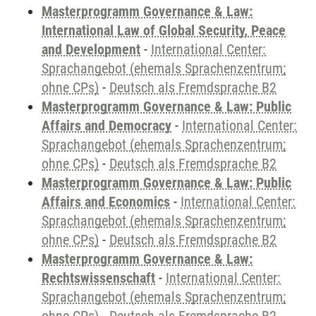
Masterprogramm Governance & Law:
International Law of Global Security, Peace
and Development
-
International Center:
Sprachangebot (ehemals Sprachenzentrum;
ohne CPs)
-
Deutsch als Fremdsprache B2
Masterprogramm Governance & Law: Public
Affairs and Democracy
-
International Center:
Sprachangebot (ehemals Sprachenzentrum;
ohne CPs)
-
Deutsch als Fremdsprache B2
Masterprogramm Governance & Law: Public
Affairs and Economics
-
International Center:
Sprachangebot (ehemals Sprachenzentrum;
ohne CPs)
-
Deutsch als Fremdsprache B2
Masterprogramm Governance & Law:
Rechtswissenschaft
-
International Center:
Sprachangebot (ehemals Sprachenzentrum;