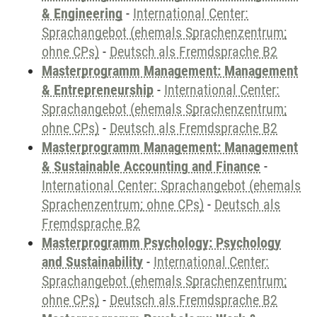
& Engineering
-
International Center:
Sprachangebot (ehemals Sprachenzentrum;
ohne CPs)
-
Deutsch als Fremdsprache B2
Masterprogramm Management: Management
& Entrepreneurship
-
International Center:
Sprachangebot (ehemals Sprachenzentrum;
ohne CPs)
-
Deutsch als Fremdsprache B2
Masterprogramm Management: Management
& Sustainable Accounting and Finance
-
International Center: Sprachangebot (ehemals
Sprachenzentrum; ohne CPs)
-
Deutsch als
Fremdsprache B2
Masterprogramm Psychology: Psychology
and Sustainability
-
International Center:
Sprachangebot (ehemals Sprachenzentrum;
ohne CPs)
-
Deutsch als Fremdsprache B2