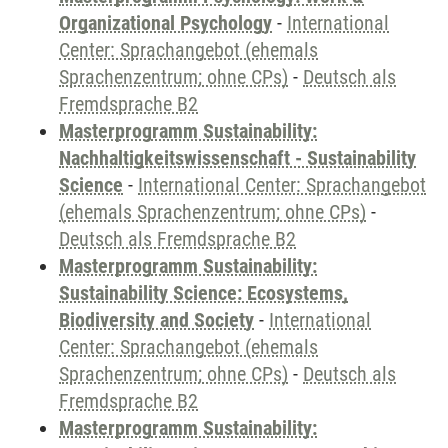
Organizational Psychology
-
International
Center: Sprachangebot (ehemals
Sprachenzentrum; ohne CPs)
-
Deutsch als
Fremdsprache B2
Masterprogramm Sustainability:
Nachhaltigkeitswissenschaft - Sustainability
Science
-
International Center: Sprachangebot
(ehemals Sprachenzentrum; ohne CPs)
-
Deutsch als Fremdsprache B2
Masterprogramm Sustainability:
Sustainability Science: Ecosystems,
Biodiversity and Society
-
International
Center: Sprachangebot (ehemals
Sprachenzentrum; ohne CPs)
-
Deutsch als
Fremdsprache B2
Masterprogramm Sustainability: