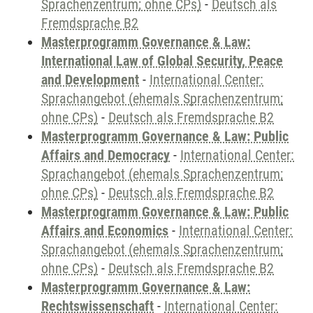
Sprachenzentrum; ohne CPs)
-
Deutsch als
Fremdsprache B2
Masterprogramm Governance & Law:
International Law of Global Security, Peace
and Development
-
International Center:
Sprachangebot (ehemals Sprachenzentrum;
ohne CPs)
-
Deutsch als Fremdsprache B2
Masterprogramm Governance & Law: Public
Affairs and Democracy
-
International Center:
Sprachangebot (ehemals Sprachenzentrum;
ohne CPs)
-
Deutsch als Fremdsprache B2
Masterprogramm Governance & Law: Public
Affairs and Economics
-
International Center:
Sprachangebot (ehemals Sprachenzentrum;
ohne CPs)
-
Deutsch als Fremdsprache B2
Masterprogramm Governance & Law:
Rechtswissenschaft
-
International Center: