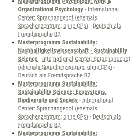
Masterprogramm Psychology: Work &
Organizational Psychology
-
International
Center: Sprachangebot (ehemals
Sprachenzentrum; ohne CPs)
-
Deutsch als
Fremdsprache B2
Masterprogramm Sustainability:
Nachhaltigkeitswissenschaft - Sustainability
Science
-
International Center: Sprachangebot
(ehemals Sprachenzentrum; ohne CPs)
-
Deutsch als Fremdsprache B2
Masterprogramm Sustainability:
Sustainability Science: Ecosystems,
Biodiversity and Society
-
International
Center: Sprachangebot (ehemals
Sprachenzentrum; ohne CPs)
-
Deutsch als
Fremdsprache B2
Masterprogramm Sustainability: