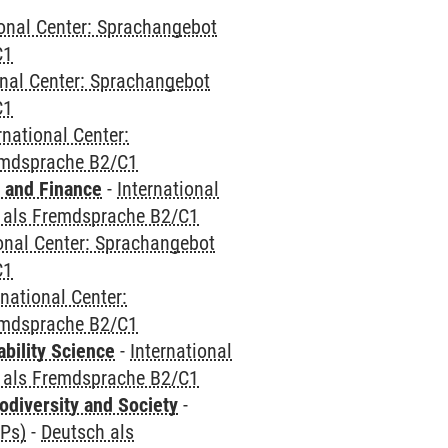
ional Center: Sprachangebot
C1
onal Center: Sprachangebot
C1
rnational Center:
emdsprache B2/C1
 and Finance
-
International
 als Fremdsprache B2/C1
ional Center: Sprachangebot
C1
rnational Center:
emdsprache B2/C1
bility Science
-
International
 als Fremdsprache B2/C1
odiversity and Society
-
CPs)
-
Deutsch als