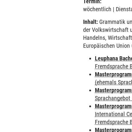
Termin:
wöchentlich | Dienst
Inhalt:
Grammatik und
der Volkswirtschaft 
Handelns, Wirtschaft
Europäischen Union u
Leuphana Bach
Fremdsprache 
Masterprogramm
(ehemals Sprac
Masterprogramm
Sprachangebot 
Masterprogramm
International 
Fremdsprache 
Masterprogramm