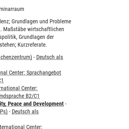
Seminarraum
denz; Grundlagen und Probleme
a. Maßstäbe wirtschaftlichen
spolitik, Grundlagen der
tehen; Kurzreferate.
rachenzentrum)
-
Deutsch als
onal Center: Sprachangebot
C1
rnational Center:
emdsprache B2/C1
ity, Peace and Development
-
CPs)
-
Deutsch als
ternational Center: