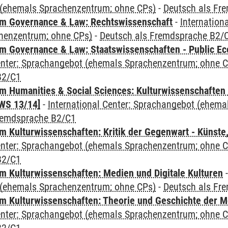
(ehemals Sprachenzentrum; ohne CPs)
-
Deutsch als Fr
m Governance & Law: Rechtswissenschaft
-
Internation
henzentrum; ohne CPs)
-
Deutsch als Fremdsprache B2/
 Governance & Law: Staatswissenschaften - Public Eco
Center: Sprachangebot (ehemals Sprachenzentrum; ohne 
B2/C1
 Humanities & Social Sciences: Kulturwissenschaften -
WS 13/14]
-
International Center: Sprachangebot (ehem
remdsprache B2/C1
 Kulturwissenschaften: Kritik der Gegenwart - Künste,
Center: Sprachangebot (ehemals Sprachenzentrum; ohne 
B2/C1
 Kulturwissenschaften: Medien und Digitale Kulturen
(ehemals Sprachenzentrum; ohne CPs)
-
Deutsch als Fr
 Kulturwissenschaften: Theorie und Geschichte der M
Center: Sprachangebot (ehemals Sprachenzentrum; ohne 