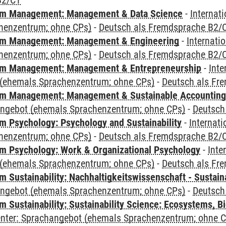
B2/C1
m Management: Management & Data Science
-
Internat
henzentrum; ohne CPs)
-
Deutsch als Fremdsprache B2/
m Management: Management & Engineering
-
Internati
henzentrum; ohne CPs)
-
Deutsch als Fremdsprache B2/
m Management: Management & Entrepreneurship
-
Inte
(ehemals Sprachenzentrum; ohne CPs)
-
Deutsch als Fr
m Management: Management & Sustainable Accounting
angebot (ehemals Sprachenzentrum; ohne CPs)
-
Deutsch
 Psychology: Psychology and Sustainability
-
Internat
henzentrum; ohne CPs)
-
Deutsch als Fremdsprache B2/
 Psychology: Work & Organizational Psychology
-
Inte
(ehemals Sprachenzentrum; ohne CPs)
-
Deutsch als Fr
Sustainability: Nachhaltigkeitswissenschaft - Sustaina
angebot (ehemals Sprachenzentrum; ohne CPs)
-
Deutsch
Sustainability: Sustainability Science: Ecosystems, Bi
Center: Sprachangebot (ehemals Sprachenzentrum; ohne 