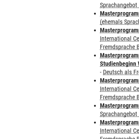
Sprachangebot 
Masterprogram
(ehemals Sprac
Masterprogramm
International 
Fremdsprache 
Masterprogramm
Studienbeginn 
-
Deutsch als F
Masterprogramm
International 
Fremdsprache 
Masterprogramm
Sprachangebot 
Masterprogramm
International 