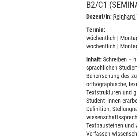
B2/C1
(SEMIN
Dozent/in:
Reinhard
Termin:
wöchentlich | Montag
wöchentlich | Montag
Inhalt:
Schreiben – hi
sprachlichen Studier
Beherrschung des zu
orthographische, lex
Textstrukturen und g
Student_innen erarb
Definition; Stellun
wissenschaftssprachl
Textbausteinen und w
Verfassen wissenscha