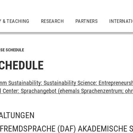
Y & TEACHING
RESEARCH
PARTNERS
INTERNAT
SE SCHEDULE
CHEDULE
m Sustainability: Sustainability Science: Entrepreneurs
al Center: Sprachangebot (ehemals Sprachenzentrum; oh
ALTUNGEN
 FREMDSPRACHE (DAF) AKADEMISCHE 