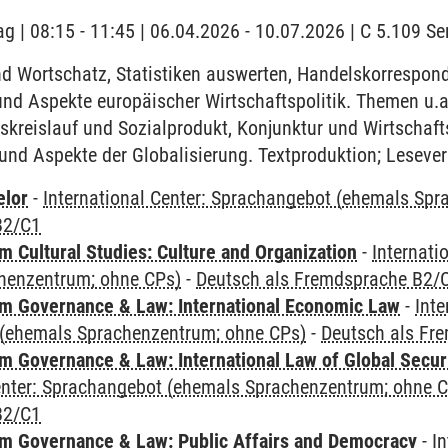
ag | 08:15 - 11:45 | 06.04.2026 - 10.07.2026 | C 5.109 
 Wortschatz, Statistiken auswerten, Handelskorrespon
und Aspekte europäischer Wirtschaftspolitik. Themen u.
skreislauf und Sozialprodukt, Konjunktur und Wirtschaft
nd Aspekte der Globalisierung. Textproduktion; Lesevers
elor
-
International Center: Sprachangebot (ehemals Sp
B2/C1
 Cultural Studies: Culture and Organization
-
Internati
henzentrum; ohne CPs)
-
Deutsch als Fremdsprache B2/
 Governance & Law: International Economic Law
-
Inte
(ehemals Sprachenzentrum; ohne CPs)
-
Deutsch als Fr
 Governance & Law: International Law of Global Secur
Center: Sprachangebot (ehemals Sprachenzentrum; ohne 
B2/C1
 Governance & Law: Public Affairs and Democracy
-
In