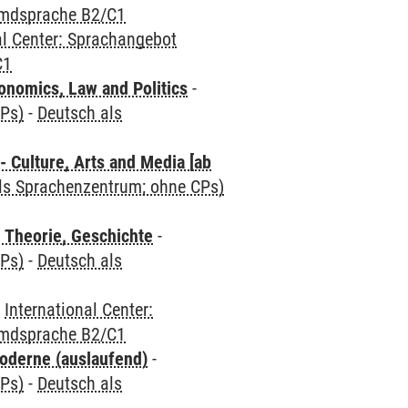
emdsprache B2/C1
al Center: Sprachangebot
C1
nomics, Law and Politics
-
CPs)
-
Deutsch als
 Culture, Arts and Media [ab
als Sprachenzentrum; ohne CPs)
 Theorie, Geschichte
-
CPs)
-
Deutsch als
-
International Center:
emdsprache B2/C1
oderne (auslaufend)
-
CPs)
-
Deutsch als