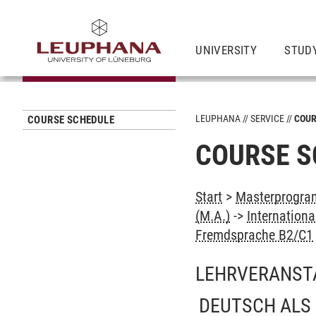
UNIVERSITY
STUD
LEUPHANA
SERVICE
COUR
COURSE SCHEDULE
COURSE S
Start
>
Masterprogram
(M.A.)
->
Internation
Fremdsprache B2/C1
LEHRVERANST
DEUTSCH ALS