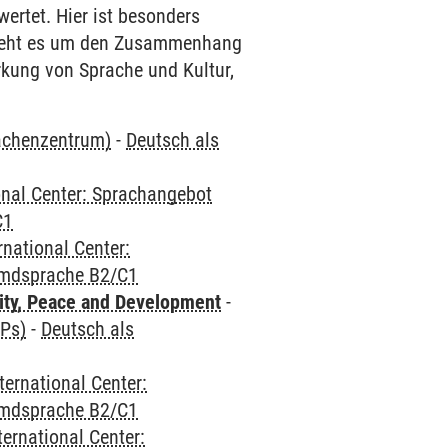
ertet. Hier ist besonders
 geht es um den Zusammenhang
kung von Sprache und Kultur,
rachenzentrum)
-
Deutsch als
onal Center: Sprachangebot
C1
rnational Center:
emdsprache B2/C1
ity, Peace and Development
-
CPs)
-
Deutsch als
ternational Center:
emdsprache B2/C1
ternational Center: