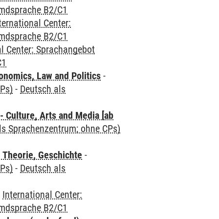
emdsprache B2/C1
ternational Center:
emdsprache B2/C1
al Center: Sprachangebot
C1
nomics, Law and Politics
-
CPs)
-
Deutsch als
 Culture, Arts and Media [ab
als Sprachenzentrum; ohne CPs)
 Theorie, Geschichte
-
CPs)
-
Deutsch als
-
International Center:
emdsprache B2/C1