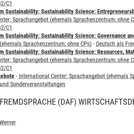
B2/C1
 Sustainability: Sustainability Science: Entrepreneurs
Center: Sprachangebot (ehemals Sprachenzentrum; ohne 
B2/C1
 Sustainability: Sustainability Science: Governance a
(ehemals Sprachenzentrum; ohne CPs)
-
Deutsch als Fr
Sustainability: Sustainability Science: Resources, Ma
Center: Sprachangebot (ehemals Sprachenzentrum; ohne 
B2/C1
gebote
-
International Center: Sprachangebot (ehemals 
und Sonderveranstaltungen
 FREMDSPRACHE (DAF) WIRTSCHAFTSD
 Werner