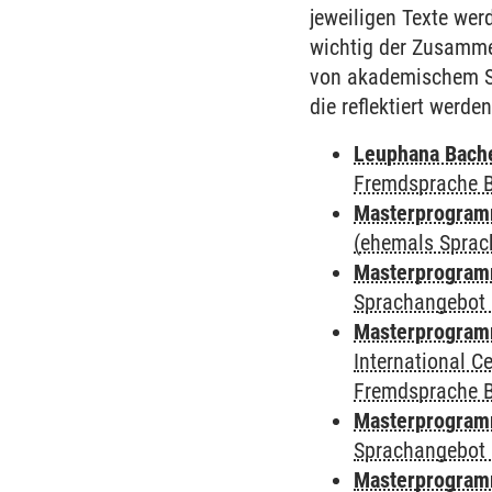
jeweiligen Texte we
wichtig der Zusamm
von akademischem Sc
die reflektiert werden
Leuphana Bach
Fremdsprache 
Masterprogramm
(ehemals Sprac
Masterprogramm
Sprachangebot 
Masterprogramm
International 
Fremdsprache 
Masterprogramm
Sprachangebot 
Masterprogramm