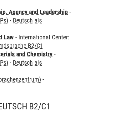
hip, Agency and Leadership
-
CPs)
-
Deutsch als
nd Law
-
International Center:
emdsprache B2/C1
terials and Chemistry
-
CPs)
-
Deutsch als
Sprachenzentrum)
-
EUTSCH B2/C1