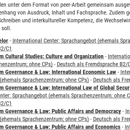
rden unter dem Format von peer-Arbeit gemeinsam ausgew
enhang von Ausdruck, Inhalt und Fachsprache. Zudem
hreiben und interkultureller Kompetenz, die Wechselwir
 soll.
elor
-
International Center: Sprachangebot (ehemals Sp
B2/C1
 Cultural Studies: Culture and Organization
-
Internati
henzentrum; ohne CPs)
-
Deutsch als Fremdsprache B2/
 Governance & Law: International Economic Law
-
Inte
(ehemals Sprachenzentrum; ohne CPs)
-
Deutsch als Fr
 Governance & Law: International Law of Global Secur
Center: Sprachangebot (ehemals Sprachenzentrum; ohne 
B2/C1
 Governance & Law: Public Affairs and Democracy
-
In
(ehemals Sprachenzentrum; ohne CPs)
-
Deutsch als Fr
 Governance & Law: Public Affairs and Economics
-
In