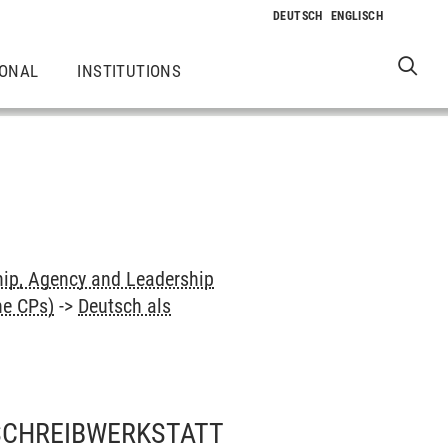
IONAL
INSTITUTIONS
hip, Agency and Leadership
ne CPs)
->
Deutsch als
SCHREIBWERKSTATT