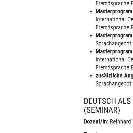
Fremdsprache 
Masterprogramm
International 
Fremdsprache 
Masterprogramm
Sprachangebot 
Masterprogramm 
International 
Fremdsprache 
zusätzliche An
Sprachangebot 
DEUTSCH ALS
(SEMINAR)
Dozent/in:
Reinhard