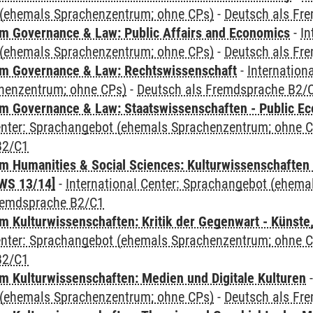
(ehemals Sprachenzentrum; ohne CPs)
-
Deutsch als Fr
 Governance & Law: Public Affairs and Economics
-
In
(ehemals Sprachenzentrum; ohne CPs)
-
Deutsch als Fr
m Governance & Law: Rechtswissenschaft
-
Internation
henzentrum; ohne CPs)
-
Deutsch als Fremdsprache B2/
 Governance & Law: Staatswissenschaften - Public Eco
Center: Sprachangebot (ehemals Sprachenzentrum; ohne 
B2/C1
 Humanities & Social Sciences: Kulturwissenschaften -
WS 13/14]
-
International Center: Sprachangebot (ehem
remdsprache B2/C1
 Kulturwissenschaften: Kritik der Gegenwart - Künste,
Center: Sprachangebot (ehemals Sprachenzentrum; ohne 
B2/C1
 Kulturwissenschaften: Medien und Digitale Kulturen
(ehemals Sprachenzentrum; ohne CPs)
-
Deutsch als Fr