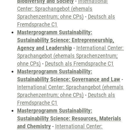
Biodiversity and Society
-
International
Center: Sprachangebot (ehemals
Sprachenzentrum; ohne CPs)
-
Deutsch als
Fremdsprache C1
Masterprogramm Sustainability:
Sustainability Science: Entrepreneurship,
Agency and Leadership
-
International Center:
Sprachangebot (ehemals Sprachenzentrum;
ohne CPs)
-
Deutsch als Fremdsprache C1
Masterprogramm Sustainability:
Sustainability Science: Governance and Law
-
International Center: Sprachangebot (ehemals
Sprachenzentrum; ohne CPs)
-
Deutsch als
Fremdsprache C1
Masterprogramm Sustainability:
Sustainability Science: Resources, Materials
and Chemistry
-
International Center: