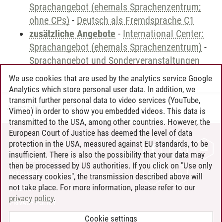
Sprachangebot (ehemals Sprachenzentrum;
ohne CPs)
-
Deutsch als Fremdsprache C1
zusätzliche Angebote
-
International Center:
Sprachangebot (ehemals Sprachenzentrum)
-
Sprachangebot und Sonderveranstaltungen
We use cookies that are used by the analytics service Google
Analytics which store personal user data. In addition, we
transmit further personal data to video services (YouTube,
Andreea Tribel
/
30.06.2024
Vimeo) in order to show you embedded videos. This data is
transmitted to the USA, among other countries. However, the
European Court of Justice has deemed the level of data
protection in the USA, measured against EU standards, to be
CONTACT
insufficient. There is also the possibility that your data may
LEUPHANA AS EMPLOYER
then be processed by US authorities. If you click on "Use only
INTRANET
necessary cookies", the transmission described above will
not take place. For more information, please refer to our
SITE NOTICE
privacy policy
.
PRIVACY POLICY
ACCESSIBILITY
Cookie settings