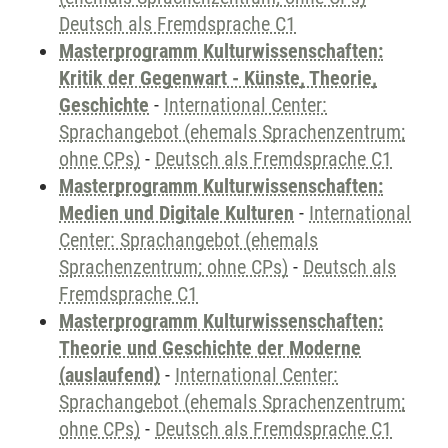
Deutsch als Fremdsprache C1
Masterprogramm Kulturwissenschaften:
Kritik der Gegenwart - Künste, Theorie,
Geschichte
-
International Center:
Sprachangebot (ehemals Sprachenzentrum;
ohne CPs)
-
Deutsch als Fremdsprache C1
Masterprogramm Kulturwissenschaften:
Medien und Digitale Kulturen
-
International
Center: Sprachangebot (ehemals
Sprachenzentrum; ohne CPs)
-
Deutsch als
Fremdsprache C1
Masterprogramm Kulturwissenschaften:
Theorie und Geschichte der Moderne
(auslaufend)
-
International Center:
Sprachangebot (ehemals Sprachenzentrum;
ohne CPs)
-
Deutsch als Fremdsprache C1