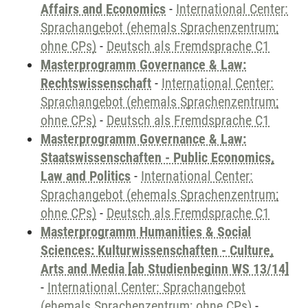
Affairs and Economics
-
International Center:
Sprachangebot (ehemals Sprachenzentrum;
ohne CPs)
-
Deutsch als Fremdsprache C1
Masterprogramm Governance & Law:
Rechtswissenschaft
-
International Center:
Sprachangebot (ehemals Sprachenzentrum;
ohne CPs)
-
Deutsch als Fremdsprache C1
Masterprogramm Governance & Law:
Staatswissenschaften - Public Economics,
Law and Politics
-
International Center:
Sprachangebot (ehemals Sprachenzentrum;
ohne CPs)
-
Deutsch als Fremdsprache C1
Masterprogramm Humanities & Social
Sciences: Kulturwissenschaften - Culture,
Arts and Media [ab Studienbeginn WS 13/14]
-
International Center: Sprachangebot
(ehemals Sprachenzentrum; ohne CPs)
-