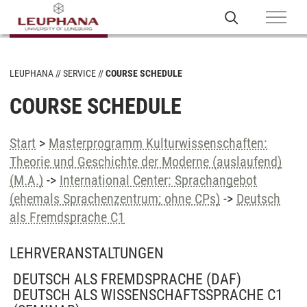
LEUPHANA
SERVICE
COURSE SCHEDULE
COURSE SCHEDULE
Start
>
Masterprogramm Kulturwissenschaften:
Theorie und Geschichte der Moderne (auslaufend)
(M.A.)
->
International Center: Sprachangebot
(ehemals Sprachenzentrum; ohne CPs)
->
Deutsch
als Fremdsprache C1
LEHRVERANSTALTUNGEN
DEUTSCH ALS FREMDSPRACHE (DAF)
DEUTSCH ALS WISSENSCHAFTSSPRACHE C1