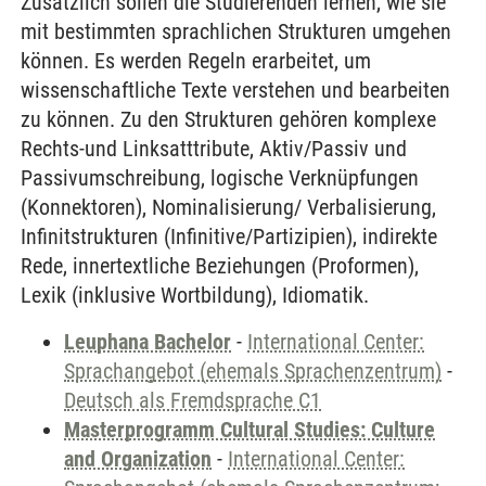
Zusätzlich sollen die Studierenden lernen, wie sie
mit bestimmten sprachlichen Strukturen umgehen
können. Es werden Regeln erarbeitet, um
wissenschaftliche Texte verstehen und bearbeiten
zu können. Zu den Strukturen gehören komplexe
Rechts-und Linksatttribute, Aktiv/Passiv und
Passivumschreibung, logische Verknüpfungen
(Konnektoren), Nominalisierung/ Verbalisierung,
Infinitstrukturen (Infinitive/Partizipien), indirekte
Rede, innertextliche Beziehungen (Proformen),
Lexik (inklusive Wortbildung), Idiomatik.
Leuphana Bachelor
-
International Center:
Sprachangebot (ehemals Sprachenzentrum)
-
Deutsch als Fremdsprache C1
Masterprogramm Cultural Studies: Culture
and Organization
-
International Center: