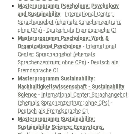
Masterprogramm Psychology: Psychology
and Sustainability
-
International Center:
Sprachangebot (ehemals Sprachenzentrum;
ohne CPs)
-
Deutsch als Fremdsprache C1
Masterprogramm Psychology: Work &
Organizational Psychology
-
International
Center: Sprachangebot (ehemals
Sprachenzentrum; ohne CPs)
-
Deutsch als
Fremdsprache C1
Masterprogramm Sustainability:
Nachhaltigkeitswissenschaft - Sustainability
Science
-
International Center: Sprachangebot
(ehemals Sprachenzentrum; ohne CPs)
-
Deutsch als Fremdsprache C1
Masterprogramm Sustainability:
Sustainability Science: Ecosystems,