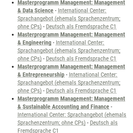
Masterprogramm Management: Management
& Data Science
-
International Center:
Sprachangebot (ehemals Sprachenzentrum;
ohne CPs)
-
Deutsch als Fremdsprache C1
Masterprogramm Management: Management
& Engineering
-
International Center:
Sprachangebot (ehemals Sprachenzentrum;
ohne CPs)
-
Deutsch als Fremdsprache C1
Masterprogramm Management: Management
& Entrepreneurship
-
International Center:
Sprachangebot (ehemals Sprachenzentrum;
ohne CPs)
-
Deutsch als Fremdsprache C1
Masterprogramm Management: Management
& Sustainable Accounting and Finance
-
International Center: Sprachangebot (ehemals
Sprachenzentrum; ohne CPs)
-
Deutsch als
Fremdsprache C1