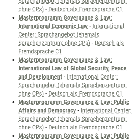
Sprachangebot (ehemals Sprachenzentrum;
ohne CPs)
-
Deutsch als Fremdsprache C1
Masterprogramm Governance & Law:
International Economic Law
-
International
Center: Sprachangebot (ehemals
Sprachenzentrum; ohne CPs)
-
Deutsch als
Fremdsprache C1
Masterprogramm Governance & Law:
International Law of Global Security, Peace
and Development
-
International Center:
Sprachangebot (ehemals Sprachenzentrum;
ohne CPs)
-
Deutsch als Fremdsprache C1
Masterprogramm Governance & Law: Public
Affairs and Democracy
-
International Center:
Sprachangebot (ehemals Sprachenzentrum;
ohne CPs)
-
Deutsch als Fremdsprache C1
Masterprogramm Governance & Law: Public