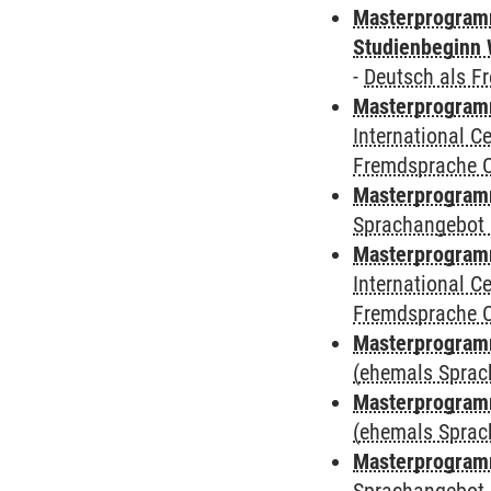
Masterprogramm
Studienbeginn 
-
Deutsch als F
Masterprogramm
International 
Fremdsprache 
Masterprogramm
Sprachangebot 
Masterprogramm
International 
Fremdsprache 
Masterprogram
(ehemals Sprac
Masterprogram
(ehemals Sprac
Masterprogram