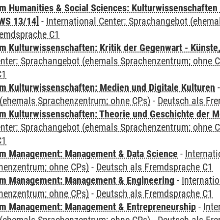
 Humanities & Social Sciences: Kulturwissenschaften -
WS 13/14]
-
International Center: Sprachangebot (ehem
remdsprache C1
 Kulturwissenschaften: Kritik der Gegenwart - Künste,
Center: Sprachangebot (ehemals Sprachenzentrum; ohne 
C1
 Kulturwissenschaften: Medien und Digitale Kulturen
(ehemals Sprachenzentrum; ohne CPs)
-
Deutsch als Fr
 Kulturwissenschaften: Theorie und Geschichte der M
Center: Sprachangebot (ehemals Sprachenzentrum; ohne 
C1
m Management: Management & Data Science
-
Internat
henzentrum; ohne CPs)
-
Deutsch als Fremdsprache C1
m Management: Management & Engineering
-
Internati
henzentrum; ohne CPs)
-
Deutsch als Fremdsprache C1
m Management: Management & Entrepreneurship
-
Inte