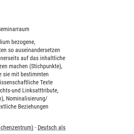
9 Seminarraum
udium bezogene,
xten so auseinandersetzen
nerseits auf das inhaltliche
izen machen (Stichpunkte),
e sie mit bestimmten
issenschaftliche Texte
hts-und Linksatttribute,
), Nominalisierung/
rtextliche Beziehungen
rachenzentrum)
-
Deutsch als