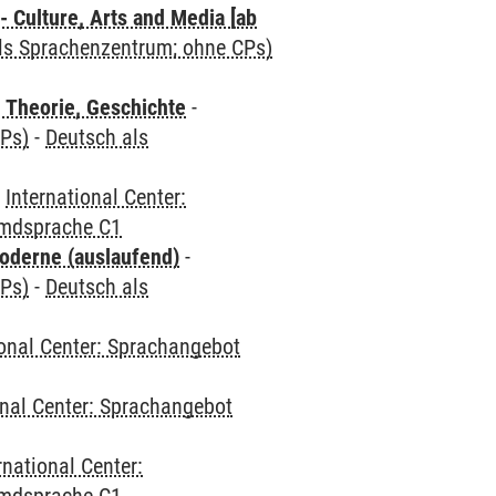
 Culture, Arts and Media [ab
als Sprachenzentrum; ohne CPs)
 Theorie, Geschichte
-
CPs)
-
Deutsch als
-
International Center:
emdsprache C1
oderne (auslaufend)
-
CPs)
-
Deutsch als
ional Center: Sprachangebot
onal Center: Sprachangebot
rnational Center: