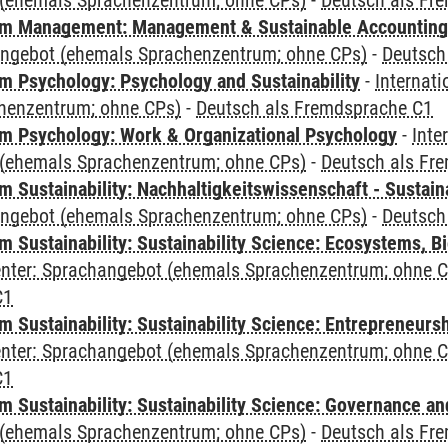
(ehemals Sprachenzentrum; ohne CPs)
-
Deutsch als Fr
m Management: Management & Sustainable Accounting
angebot (ehemals Sprachenzentrum; ohne CPs)
-
Deutsch
 Psychology: Psychology and Sustainability
-
Internat
henzentrum; ohne CPs)
-
Deutsch als Fremdsprache C1
 Psychology: Work & Organizational Psychology
-
Inte
(ehemals Sprachenzentrum; ohne CPs)
-
Deutsch als Fr
Sustainability: Nachhaltigkeitswissenschaft - Sustaina
angebot (ehemals Sprachenzentrum; ohne CPs)
-
Deutsch
Sustainability: Sustainability Science: Ecosystems, Bi
Center: Sprachangebot (ehemals Sprachenzentrum; ohne 
C1
 Sustainability: Sustainability Science: Entrepreneurs
Center: Sprachangebot (ehemals Sprachenzentrum; ohne 
C1
 Sustainability: Sustainability Science: Governance a
(ehemals Sprachenzentrum; ohne CPs)
-
Deutsch als Fr