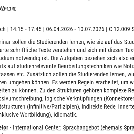
 Werner
ch | 14:15 - 17:45 | 06.04.2026 - 10.07.2026 | C 12.00
nar sollen die Studierenden lernen, wie sie auf das St
erte schriftliche Texte verstehen und sich mit diesen Te
udium notwendig ist. Die Aufgaben beziehen sich also ei
its auf studienrelevante Bearbeitungstechniken wie Not
ssen etc. Zusätzlich sollen die Studierenden lernen, wi
uren umgehen können. Es werden Regeln erarbeitet, um w
iten zu können. Zu den Strukturen gehören komplexe Rec
ssivumschreibung, logische Verknüpfungen (Konnektoren
itstrukturen (Infinitive/Partizipien), indirekte Rede, inne
nklusive Wortbildung), Idiomatik.
elor
-
International Center: Sprachangebot (ehemals Sp