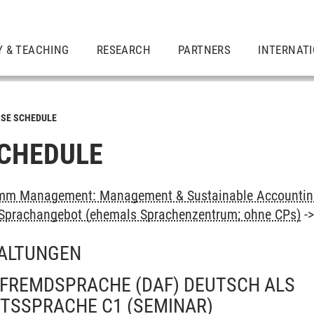
Y & TEACHING
RESEARCH
PARTNERS
INTERNAT
SE SCHEDULE
CHEDULE
mm Management: Management & Sustainable Accounting
: Sprachangebot (ehemals Sprachenzentrum; ohne CPs)
-
ALTUNGEN
 FREMDSPRACHE (DAF) DEUTSCH ALS
TSSPRACHE C1
(SEMINAR)