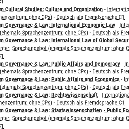
C1
 Cultural Studies: Culture and Organization
-
Internati
henzentrum; ohne CPs)
-
Deutsch als Fremdsprache C1
 Governance & Law: International Economic Law
-
Inte
(ehemals Sprachenzentrum; ohne CPs)
-
Deutsch als Fr
 Governance & Law: International Law of Global Secur
Center: Sprachangebot (ehemals Sprachenzentrum; ohne 
C1
 Governance & Law: Public Affairs and Democracy
-
In
(ehemals Sprachenzentrum; ohne CPs)
-
Deutsch als Fr
 Governance & Law: Public Affairs and Economics
-
In
(ehemals Sprachenzentrum; ohne CPs)
-
Deutsch als Fr
m Governance & Law: Rechtswissenschaft
-
Internation
henzentrum; ohne CPs)
-
Deutsch als Fremdsprache C1
 Governance & Law: Staatswissenschaften - Public Eco
Center: Sprachangebot (ehemals Sprachenzentrum; ohne 
C1