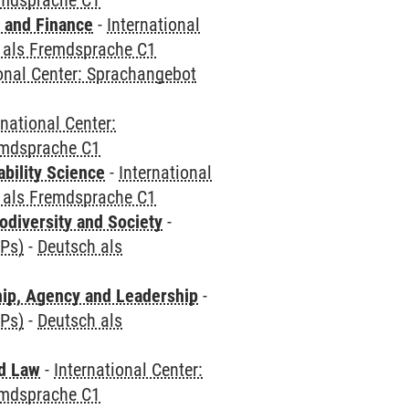
emdsprache C1
 and Finance
-
International
 als Fremdsprache C1
ional Center: Sprachangebot
rnational Center:
emdsprache C1
bility Science
-
International
 als Fremdsprache C1
odiversity and Society
-
CPs)
-
Deutsch als
hip, Agency and Leadership
-
CPs)
-
Deutsch als
nd Law
-
International Center:
emdsprache C1