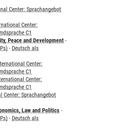
onal Center: Sprachangebot
rnational Center:
emdsprache C1
ity, Peace and Development
-
CPs)
-
Deutsch als
ternational Center:
emdsprache C1
ternational Center:
emdsprache C1
al Center: Sprachangebot
nomics, Law and Politics
-
CPs)
-
Deutsch als