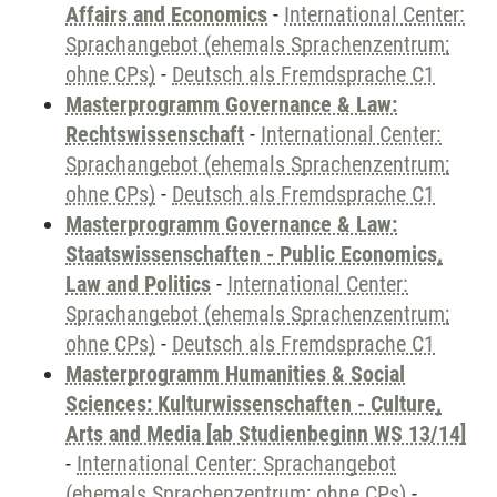
Affairs and Economics
-
International Center:
Sprachangebot (ehemals Sprachenzentrum;
ohne CPs)
-
Deutsch als Fremdsprache C1
Masterprogramm Governance & Law:
Rechtswissenschaft
-
International Center:
Sprachangebot (ehemals Sprachenzentrum;
ohne CPs)
-
Deutsch als Fremdsprache C1
Masterprogramm Governance & Law:
Staatswissenschaften - Public Economics,
Law and Politics
-
International Center:
Sprachangebot (ehemals Sprachenzentrum;
ohne CPs)
-
Deutsch als Fremdsprache C1
Masterprogramm Humanities & Social
Sciences: Kulturwissenschaften - Culture,
Arts and Media [ab Studienbeginn WS 13/14]
-
International Center: Sprachangebot
(ehemals Sprachenzentrum; ohne CPs)
-