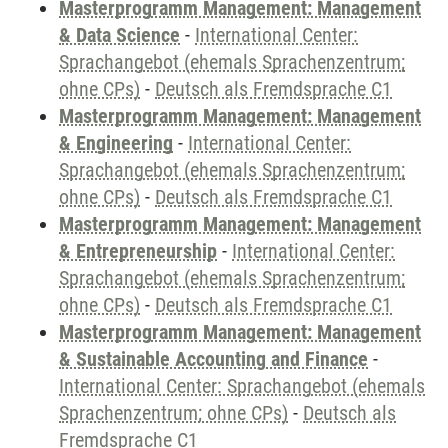
Masterprogramm Management: Management
& Data Science
-
International Center:
Sprachangebot (ehemals Sprachenzentrum;
ohne CPs)
-
Deutsch als Fremdsprache C1
Masterprogramm Management: Management
& Engineering
-
International Center:
Sprachangebot (ehemals Sprachenzentrum;
ohne CPs)
-
Deutsch als Fremdsprache C1
Masterprogramm Management: Management
& Entrepreneurship
-
International Center:
Sprachangebot (ehemals Sprachenzentrum;
ohne CPs)
-
Deutsch als Fremdsprache C1
Masterprogramm Management: Management
& Sustainable Accounting and Finance
-
International Center: Sprachangebot (ehemals
Sprachenzentrum; ohne CPs)
-
Deutsch als
Fremdsprache C1