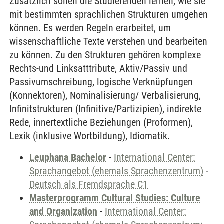
Zusätzlich sollen die Studierenden lernen, wie sie
mit bestimmten sprachlichen Strukturen umgehen
können. Es werden Regeln erarbeitet, um
wissenschaftliche Texte verstehen und bearbeiten
zu können. Zu den Strukturen gehören komplexe
Rechts-und Linksatttribute, Aktiv/Passiv und
Passivumschreibung, logische Verknüpfungen
(Konnektoren), Nominalisierung/ Verbalisierung,
Infinitstrukturen (Infinitive/Partizipien), indirekte
Rede, innertextliche Beziehungen (Proformen),
Lexik (inklusive Wortbildung), Idiomatik.
Leuphana Bachelor
-
International Center:
Sprachangebot (ehemals Sprachenzentrum)
-
Deutsch als Fremdsprache C1
Masterprogramm Cultural Studies: Culture
and Organization
-
International Center: