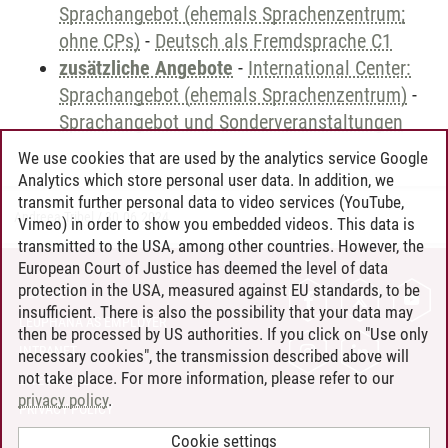
Sprachangebot (ehemals Sprachenzentrum;
ohne CPs)
-
Deutsch als Fremdsprache C1
zusätzliche Angebote
-
International Center:
Sprachangebot (ehemals Sprachenzentrum)
-
Sprachangebot und Sonderveranstaltungen
We use cookies that are used by the analytics service Google
Analytics which store personal user data. In addition, we
transmit further personal data to video services (YouTube,
Andreea Tribel
/
30.06.2024
Vimeo) in order to show you embedded videos. This data is
transmitted to the USA, among other countries. However, the
European Court of Justice has deemed the level of data
protection in the USA, measured against EU standards, to be
CONTACT
insufficient. There is also the possibility that your data may
LEUPHANA AS EMPLOYER
then be processed by US authorities. If you click on "Use only
INTRANET
necessary cookies", the transmission described above will
not take place. For more information, please refer to our
SITE NOTICE
privacy policy
.
PRIVACY POLICY
ACCESSIBILITY
Cookie settings