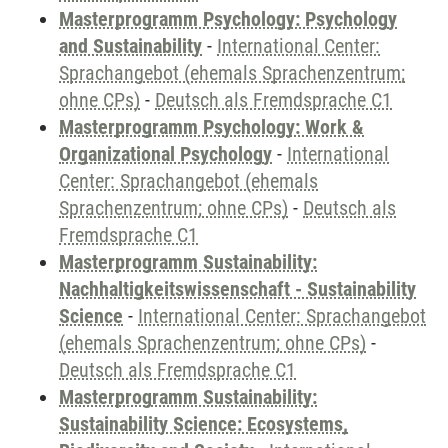
Masterprogramm Psychology: Psychology
and Sustainability
-
International Center:
Sprachangebot (ehemals Sprachenzentrum;
ohne CPs)
-
Deutsch als Fremdsprache C1
Masterprogramm Psychology: Work &
Organizational Psychology
-
International
Center: Sprachangebot (ehemals
Sprachenzentrum; ohne CPs)
-
Deutsch als
Fremdsprache C1
Masterprogramm Sustainability:
Nachhaltigkeitswissenschaft - Sustainability
Science
-
International Center: Sprachangebot
(ehemals Sprachenzentrum; ohne CPs)
-
Deutsch als Fremdsprache C1
Masterprogramm Sustainability:
Sustainability Science: Ecosystems,