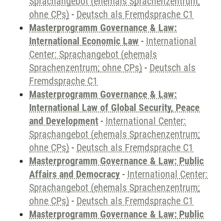
Sprachangebot (ehemals Sprachenzentrum;
ohne CPs)
-
Deutsch als Fremdsprache C1
Masterprogramm Governance & Law:
International Economic Law
-
International
Center: Sprachangebot (ehemals
Sprachenzentrum; ohne CPs)
-
Deutsch als
Fremdsprache C1
Masterprogramm Governance & Law:
International Law of Global Security, Peace
and Development
-
International Center:
Sprachangebot (ehemals Sprachenzentrum;
ohne CPs)
-
Deutsch als Fremdsprache C1
Masterprogramm Governance & Law: Public
Affairs and Democracy
-
International Center:
Sprachangebot (ehemals Sprachenzentrum;
ohne CPs)
-
Deutsch als Fremdsprache C1
Masterprogramm Governance & Law: Public