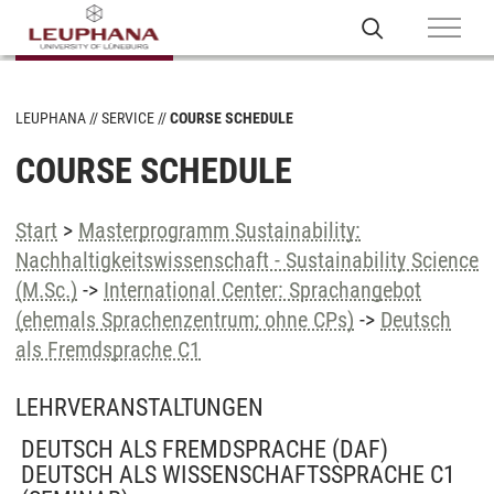
LEUPHANA
SERVICE
COURSE SCHEDULE
COURSE SCHEDULE
Start
>
Masterprogramm Sustainability:
Nachhaltigkeitswissenschaft - Sustainability Science
(M.Sc.)
->
International Center: Sprachangebot
(ehemals Sprachenzentrum; ohne CPs)
->
Deutsch
als Fremdsprache C1
LEHRVERANSTALTUNGEN
DEUTSCH ALS FREMDSPRACHE (DAF)
DEUTSCH ALS WISSENSCHAFTSSPRACHE C1