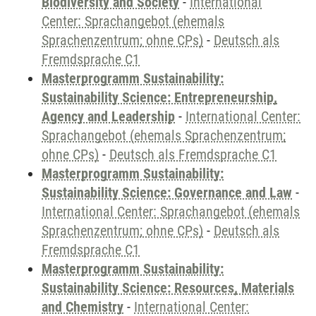
Biodiversity and Society
-
International
Center: Sprachangebot (ehemals
Sprachenzentrum; ohne CPs)
-
Deutsch als
Fremdsprache C1
Masterprogramm Sustainability:
Sustainability Science: Entrepreneurship,
Agency and Leadership
-
International Center:
Sprachangebot (ehemals Sprachenzentrum;
ohne CPs)
-
Deutsch als Fremdsprache C1
Masterprogramm Sustainability:
Sustainability Science: Governance and Law
-
International Center: Sprachangebot (ehemals
Sprachenzentrum; ohne CPs)
-
Deutsch als
Fremdsprache C1
Masterprogramm Sustainability:
Sustainability Science: Resources, Materials
and Chemistry
-
International Center: