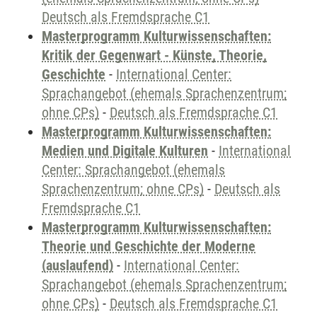
Deutsch als Fremdsprache C1
Masterprogramm Kulturwissenschaften:
Kritik der Gegenwart - Künste, Theorie,
Geschichte
-
International Center:
Sprachangebot (ehemals Sprachenzentrum;
ohne CPs)
-
Deutsch als Fremdsprache C1
Masterprogramm Kulturwissenschaften:
Medien und Digitale Kulturen
-
International
Center: Sprachangebot (ehemals
Sprachenzentrum; ohne CPs)
-
Deutsch als
Fremdsprache C1
Masterprogramm Kulturwissenschaften:
Theorie und Geschichte der Moderne
(auslaufend)
-
International Center:
Sprachangebot (ehemals Sprachenzentrum;
ohne CPs)
-
Deutsch als Fremdsprache C1