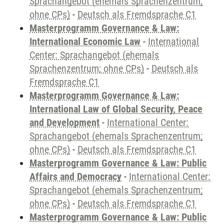
Sprachangebot (ehemals Sprachenzentrum;
ohne CPs)
-
Deutsch als Fremdsprache C1
Masterprogramm Governance & Law:
International Economic Law
-
International
Center: Sprachangebot (ehemals
Sprachenzentrum; ohne CPs)
-
Deutsch als
Fremdsprache C1
Masterprogramm Governance & Law:
International Law of Global Security, Peace
and Development
-
International Center:
Sprachangebot (ehemals Sprachenzentrum;
ohne CPs)
-
Deutsch als Fremdsprache C1
Masterprogramm Governance & Law: Public
Affairs and Democracy
-
International Center:
Sprachangebot (ehemals Sprachenzentrum;
ohne CPs)
-
Deutsch als Fremdsprache C1
Masterprogramm Governance & Law: Public