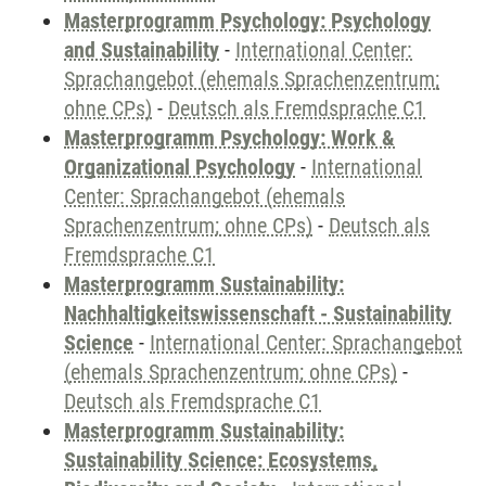
Masterprogramm Psychology: Psychology
and Sustainability
-
International Center:
Sprachangebot (ehemals Sprachenzentrum;
ohne CPs)
-
Deutsch als Fremdsprache C1
Masterprogramm Psychology: Work &
Organizational Psychology
-
International
Center: Sprachangebot (ehemals
Sprachenzentrum; ohne CPs)
-
Deutsch als
Fremdsprache C1
Masterprogramm Sustainability:
Nachhaltigkeitswissenschaft - Sustainability
Science
-
International Center: Sprachangebot
(ehemals Sprachenzentrum; ohne CPs)
-
Deutsch als Fremdsprache C1
Masterprogramm Sustainability:
Sustainability Science: Ecosystems,