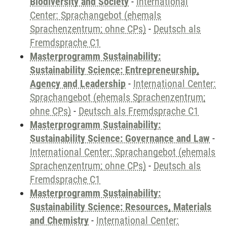
Biodiversity and Society
-
International
Center: Sprachangebot (ehemals
Sprachenzentrum; ohne CPs)
-
Deutsch als
Fremdsprache C1
Masterprogramm Sustainability:
Sustainability Science: Entrepreneurship,
Agency and Leadership
-
International Center:
Sprachangebot (ehemals Sprachenzentrum;
ohne CPs)
-
Deutsch als Fremdsprache C1
Masterprogramm Sustainability:
Sustainability Science: Governance and Law
-
International Center: Sprachangebot (ehemals
Sprachenzentrum; ohne CPs)
-
Deutsch als
Fremdsprache C1
Masterprogramm Sustainability:
Sustainability Science: Resources, Materials
and Chemistry
-
International Center: