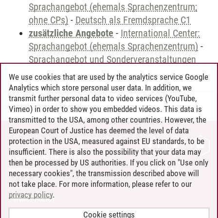
Sprachangebot (ehemals Sprachenzentrum;
ohne CPs)
-
Deutsch als Fremdsprache C1
zusätzliche Angebote
-
International Center:
Sprachangebot (ehemals Sprachenzentrum)
-
Sprachangebot und Sonderveranstaltungen
We use cookies that are used by the analytics service Google
Analytics which store personal user data. In addition, we
transmit further personal data to video services (YouTube,
Andreea Tribel
/
30.06.2024
Vimeo) in order to show you embedded videos. This data is
transmitted to the USA, among other countries. However, the
European Court of Justice has deemed the level of data
protection in the USA, measured against EU standards, to be
CONTACT
insufficient. There is also the possibility that your data may
LEUPHANA AS EMPLOYER
then be processed by US authorities. If you click on "Use only
INTRANET
necessary cookies", the transmission described above will
not take place. For more information, please refer to our
SITE NOTICE
privacy policy
.
PRIVACY POLICY
ACCESSIBILITY
Cookie settings