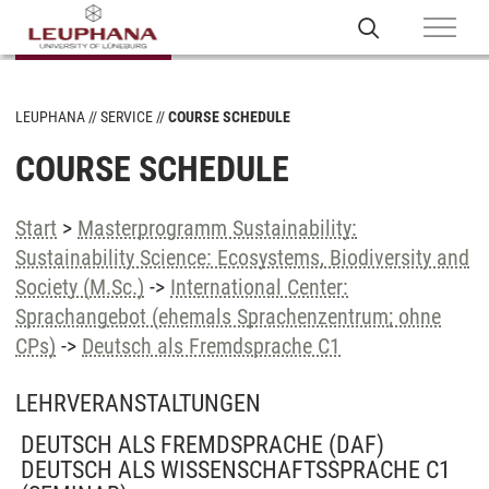
LEUPHANA
SERVICE
COURSE SCHEDULE
COURSE SCHEDULE
Start
>
Masterprogramm Sustainability:
Sustainability Science: Ecosystems, Biodiversity and
Society (M.Sc.)
->
International Center:
Sprachangebot (ehemals Sprachenzentrum; ohne
CPs)
->
Deutsch als Fremdsprache C1
LEHRVERANSTALTUNGEN
DEUTSCH ALS FREMDSPRACHE (DAF)
DEUTSCH ALS WISSENSCHAFTSSPRACHE C1