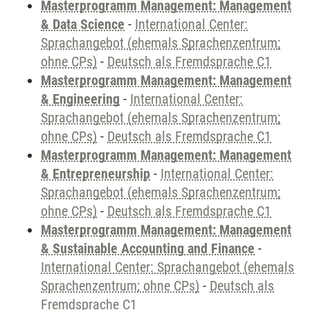
Masterprogramm Management: Management
& Data Science
-
International Center:
Sprachangebot (ehemals Sprachenzentrum;
ohne CPs)
-
Deutsch als Fremdsprache C1
Masterprogramm Management: Management
& Engineering
-
International Center:
Sprachangebot (ehemals Sprachenzentrum;
ohne CPs)
-
Deutsch als Fremdsprache C1
Masterprogramm Management: Management
& Entrepreneurship
-
International Center:
Sprachangebot (ehemals Sprachenzentrum;
ohne CPs)
-
Deutsch als Fremdsprache C1
Masterprogramm Management: Management
& Sustainable Accounting and Finance
-
International Center: Sprachangebot (ehemals
Sprachenzentrum; ohne CPs)
-
Deutsch als
Fremdsprache C1