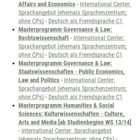
Affairs and Economics
-
International Center:
Sprachangebot (ehemals Sprachenzentrum;
ohne CPs)
-
Deutsch als Fremdsprache C1
Masterprogramm Governance & Law:
Rechtswissenschaft
-
International Center:
Sprachangebot (ehemals Sprachenzentrum;
ohne CPs)
-
Deutsch als Fremdsprache C1
Masterprogramm Governance & Law:
Staatswissenschaften - Public Economics,
Law and Politics
-
International Center:
Sprachangebot (ehemals Sprachenzentrum;
ohne CPs)
-
Deutsch als Fremdsprache C1
Masterprogramm Humanities & Social
Sciences: Kulturwissenschaften - Culture,
Arts and Media [ab Studienbeginn WS 13/14]
-
International Center: Sprachangebot
(ehemals Sprachenzentrum; ohne CPs)
-