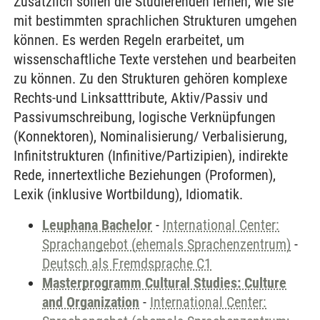
Zusätzlich sollen die Studierenden lernen, wie sie
mit bestimmten sprachlichen Strukturen umgehen
können. Es werden Regeln erarbeitet, um
wissenschaftliche Texte verstehen und bearbeiten
zu können. Zu den Strukturen gehören komplexe
Rechts-und Linksatttribute, Aktiv/Passiv und
Passivumschreibung, logische Verknüpfungen
(Konnektoren), Nominalisierung/ Verbalisierung,
Infinitstrukturen (Infinitive/Partizipien), indirekte
Rede, innertextliche Beziehungen (Proformen),
Lexik (inklusive Wortbildung), Idiomatik.
Leuphana Bachelor
-
International Center:
Sprachangebot (ehemals Sprachenzentrum)
-
Deutsch als Fremdsprache C1
Masterprogramm Cultural Studies: Culture
and Organization
-
International Center: