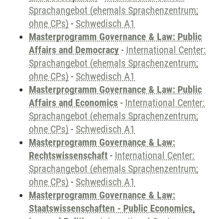
Sprachangebot (ehemals Sprachenzentrum;
ohne CPs)
-
Schwedisch A1
Masterprogramm Governance & Law: Public
Affairs and Democracy
-
International Center:
Sprachangebot (ehemals Sprachenzentrum;
ohne CPs)
-
Schwedisch A1
Masterprogramm Governance & Law: Public
Affairs and Economics
-
International Center:
Sprachangebot (ehemals Sprachenzentrum;
ohne CPs)
-
Schwedisch A1
Masterprogramm Governance & Law:
Rechtswissenschaft
-
International Center:
Sprachangebot (ehemals Sprachenzentrum;
ohne CPs)
-
Schwedisch A1
Masterprogramm Governance & Law:
Staatswissenschaften - Public Economics,