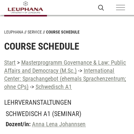
LEUPHANA
SERVICE
COURSE SCHEDULE
COURSE SCHEDULE
Start
>
Masterprogramm Governance & Law: Public
Affairs and Democracy (M.Sc.)
->
International
Center: Sprachangebot (ehemals Sprachenzentrum;
ohne CPs)
->
Schwedisch A1
LEHRVERANSTALTUNGEN
SCHWEDISCH A1
(SEMINAR)
Dozent/in:
Anna Lena Johannsen