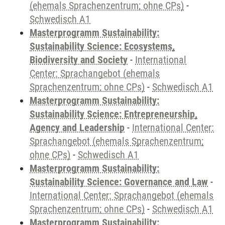
(ehemals Sprachenzentrum; ohne CPs)
-
Schwedisch A1
Masterprogramm Sustainability:
Sustainability Science: Ecosystems,
Biodiversity and Society
-
International
Center: Sprachangebot (ehemals
Sprachenzentrum; ohne CPs)
-
Schwedisch A1
Masterprogramm Sustainability:
Sustainability Science: Entrepreneurship,
Agency and Leadership
-
International Center:
Sprachangebot (ehemals Sprachenzentrum;
ohne CPs)
-
Schwedisch A1
Masterprogramm Sustainability:
Sustainability Science: Governance and Law
-
International Center: Sprachangebot (ehemals
Sprachenzentrum; ohne CPs)
-
Schwedisch A1
Masterprogramm Sustainability: