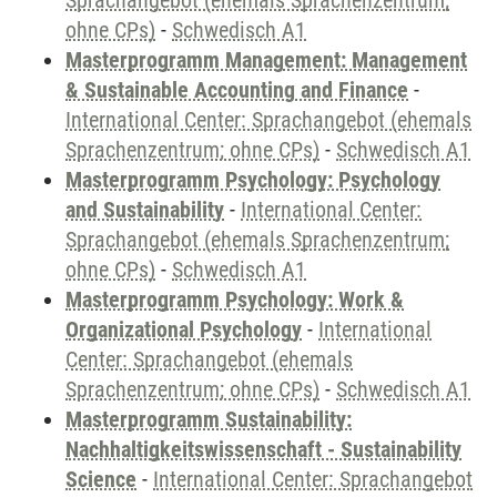
Sprachangebot (ehemals Sprachenzentrum;
ohne CPs)
-
Schwedisch A1
Masterprogramm Management: Management
& Sustainable Accounting and Finance
-
International Center: Sprachangebot (ehemals
Sprachenzentrum; ohne CPs)
-
Schwedisch A1
Masterprogramm Psychology: Psychology
and Sustainability
-
International Center:
Sprachangebot (ehemals Sprachenzentrum;
ohne CPs)
-
Schwedisch A1
Masterprogramm Psychology: Work &
Organizational Psychology
-
International
Center: Sprachangebot (ehemals
Sprachenzentrum; ohne CPs)
-
Schwedisch A1
Masterprogramm Sustainability:
Nachhaltigkeitswissenschaft - Sustainability
Science
-
International Center: Sprachangebot