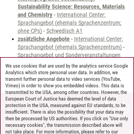
Sustainability Science: Resources, Materials
and Chemistry
-
International Center:
Sprachangebot (ehemals Sprachenzentrum;
ohne CPs)
-
Schwedisch A1
zusätzliche Angebote
-
International Center:
Sprachangebot (ehemals Sprachenzentrum)
-
Sprachangebot und Sonderveranstaltungen
We use cookies that are used by the analytics service Google
Analytics which store personal user data. In addition, we
transmit further personal data to video services (YouTube,
Andreea Tribel
/
30.06.2024
Vimeo) in order to show you embedded videos. This data is
transmitted to the USA, among other countries. However, the
European Court of Justice has deemed the level of data
protection in the USA, measured against EU standards, to be
CONTACT
insufficient. There is also the possibility that your data may
LEUPHANA AS EMPLOYER
then be processed by US authorities. If you click on "Use only
INTRANET
necessary cookies", the transmission described above will
not take place. For more information, please refer to our
SITE NOTICE