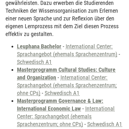
gewährleisten. Dazu erwerben die Studierenden
Techniken der Wissensorganisation zum Erlernen
einer neuen Sprache und zur Reflexion über den
eigenen Lernprozess mit dem Ziel diesen Prozess
effektiv zu gestalten.
Leuphana Bachelor
-
International Center:
Sprachangebot (ehemals Sprachenzentrum)
-
Schwedisch A1
Masterprogramm Cultural Studies: Culture
and Organization
-
International Center:
Sprachangebot (ehemals Sprachenzentrum;
ohne CPs)
-
Schwedisch A1
Masterprogramm Governance & Law:
International Economic Law
-
International
Center: Sprachangebot (ehemals
Sprachenzentrum; ohne CPs)
-
Schwedisch A1