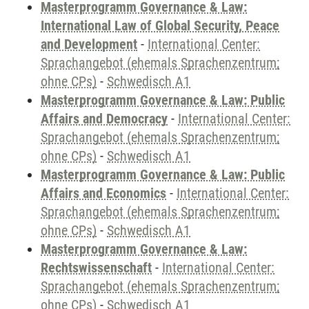
Masterprogramm Governance & Law:
International Law of Global Security, Peace
and Development
-
International Center:
Sprachangebot (ehemals Sprachenzentrum;
ohne CPs)
-
Schwedisch A1
Masterprogramm Governance & Law: Public
Affairs and Democracy
-
International Center:
Sprachangebot (ehemals Sprachenzentrum;
ohne CPs)
-
Schwedisch A1
Masterprogramm Governance & Law: Public
Affairs and Economics
-
International Center:
Sprachangebot (ehemals Sprachenzentrum;
ohne CPs)
-
Schwedisch A1
Masterprogramm Governance & Law:
Rechtswissenschaft
-
International Center:
Sprachangebot (ehemals Sprachenzentrum;
ohne CPs)
-
Schwedisch A1