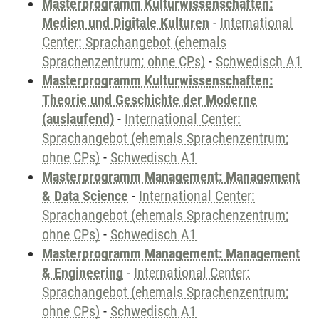
Masterprogramm Kulturwissenschaften:
Medien und Digitale Kulturen
-
International
Center: Sprachangebot (ehemals
Sprachenzentrum; ohne CPs)
-
Schwedisch A1
Masterprogramm Kulturwissenschaften:
Theorie und Geschichte der Moderne
(auslaufend)
-
International Center:
Sprachangebot (ehemals Sprachenzentrum;
ohne CPs)
-
Schwedisch A1
Masterprogramm Management: Management
& Data Science
-
International Center:
Sprachangebot (ehemals Sprachenzentrum;
ohne CPs)
-
Schwedisch A1
Masterprogramm Management: Management
& Engineering
-
International Center:
Sprachangebot (ehemals Sprachenzentrum;
ohne CPs)
-
Schwedisch A1