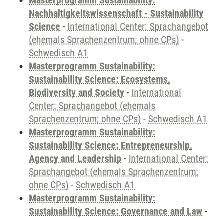
Masterprogramm Sustainability:
Nachhaltigkeitswissenschaft - Sustainability
Science
-
International Center: Sprachangebot
(ehemals Sprachenzentrum; ohne CPs)
-
Schwedisch A1
Masterprogramm Sustainability:
Sustainability Science: Ecosystems,
Biodiversity and Society
-
International
Center: Sprachangebot (ehemals
Sprachenzentrum; ohne CPs)
-
Schwedisch A1
Masterprogramm Sustainability:
Sustainability Science: Entrepreneurship,
Agency and Leadership
-
International Center:
Sprachangebot (ehemals Sprachenzentrum;
ohne CPs)
-
Schwedisch A1
Masterprogramm Sustainability:
Sustainability Science: Governance and Law
-