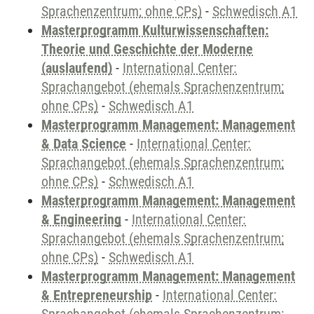
Sprachenzentrum; ohne CPs)
-
Schwedisch A1
Masterprogramm Kulturwissenschaften:
Theorie und Geschichte der Moderne
(auslaufend)
-
International Center:
Sprachangebot (ehemals Sprachenzentrum;
ohne CPs)
-
Schwedisch A1
Masterprogramm Management: Management
& Data Science
-
International Center:
Sprachangebot (ehemals Sprachenzentrum;
ohne CPs)
-
Schwedisch A1
Masterprogramm Management: Management
& Engineering
-
International Center:
Sprachangebot (ehemals Sprachenzentrum;
ohne CPs)
-
Schwedisch A1
Masterprogramm Management: Management
& Entrepreneurship
-
International Center: