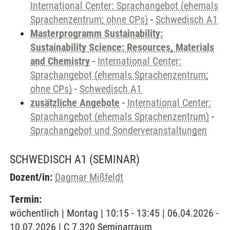
International Center: Sprachangebot (ehemals
Sprachenzentrum; ohne CPs)
-
Schwedisch A1
Masterprogramm Sustainability:
Sustainability Science: Resources, Materials
and Chemistry
-
International Center:
Sprachangebot (ehemals Sprachenzentrum;
ohne CPs)
-
Schwedisch A1
zusätzliche Angebote
-
International Center:
Sprachangebot (ehemals Sprachenzentrum)
-
Sprachangebot und Sonderveranstaltungen
SCHWEDISCH A1
(SEMINAR)
Dozent/in:
Dagmar Mißfeldt
Termin:
wöchentlich | Montag | 10:15 - 13:45 | 06.04.2026 -
10.07.2026 | C 7.320 Seminarraum