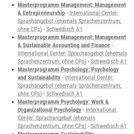
Masterprogramm Management: Management
& Entrepreneurship
-
International Center:
Sprachangebot (ehemals Sprachenzentrum;
ohne CPs)
-
Schwedisch A1
Masterprogramm Management: Management
& Sustainable Accounting and Finance
-
International Center: Sprachangebot (ehemals
Sprachenzentrum; ohne CPs)
-
Schwedisch A1
Masterprogramm Psychology: Psychology
and Sustainability
-
International Center:
Sprachangebot (ehemals Sprachenzentrum;
ohne CPs)
-
Schwedisch A1
Masterprogramm Psychology: Work &
Organizational Psychology
-
International
Center: Sprachangebot (ehemals
Sprachenzentrum; ohne CPs)
-
Schwedisch A1