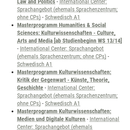
Law and Politics
-
International Center:
Sprachangebot (ehemals Sprachenzentrum;
ohne CPs)
-
Schwedisch A1
Masterprogramm Humanities & Social
Sciences: Kulturwissenschaften - Culture,
Arts and Media [ab Studienbeginn WS 13/14]
-
International Center: Sprachangebot
(ehemals Sprachenzentrum; ohne CPs)
-
Schwedisch A1
Masterprogramm Kulturwissenschaften:
Kritik der Gegenwart - Künste, Theorie,
Geschichte
-
International Center:
Sprachangebot (ehemals Sprachenzentrum;
ohne CPs)
-
Schwedisch A1
Masterprogramm Kulturwissenschaften:
Medien und Digitale Kulturen
-
International
Center: Sprachangebot (ehemals