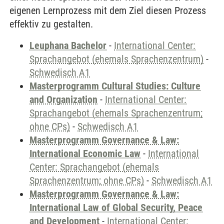
eigenen Lernprozess mit dem Ziel diesen Prozess
effektiv zu gestalten.
Leuphana Bachelor
-
International Center:
Sprachangebot (ehemals Sprachenzentrum)
-
Schwedisch A1
Masterprogramm Cultural Studies: Culture
and Organization
-
International Center:
Sprachangebot (ehemals Sprachenzentrum;
ohne CPs)
-
Schwedisch A1
Masterprogramm Governance & Law:
International Economic Law
-
International
Center: Sprachangebot (ehemals
Sprachenzentrum; ohne CPs)
-
Schwedisch A1
Masterprogramm Governance & Law:
International Law of Global Security, Peace
and Development
-
International Center: