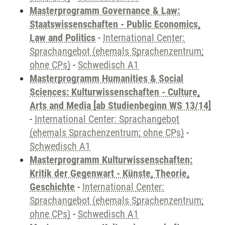
Masterprogramm Governance & Law:
Staatswissenschaften - Public Economics,
Law and Politics
-
International Center:
Sprachangebot (ehemals Sprachenzentrum;
ohne CPs)
-
Schwedisch A1
Masterprogramm Humanities & Social
Sciences: Kulturwissenschaften - Culture,
Arts and Media [ab Studienbeginn WS 13/14]
-
International Center: Sprachangebot
(ehemals Sprachenzentrum; ohne CPs)
-
Schwedisch A1
Masterprogramm Kulturwissenschaften:
Kritik der Gegenwart - Künste, Theorie,
Geschichte
-
International Center:
Sprachangebot (ehemals Sprachenzentrum;
ohne CPs)
-
Schwedisch A1