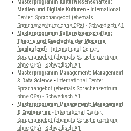
Masterprogramm Kulturwissenschaften:
Medien und Digitale Kulturen
-
International
Center: Sprachangebot (ehemals
Sprachenzentrum; ohne CPs)
-
Schwedisch A1
Masterprogramm Kulturwissenschaften:
Theorie und Geschichte der Moderne
(auslaufend)
-
International Center:
Sprachangebot (ehemals Sprachenzentrum;
ohne CPs)
-
Schwedisch A1
Masterprogramm Management: Management
& Data Science
-
International Center:
Sprachangebot (ehemals Sprachenzentrum;
ohne CPs)
-
Schwedisch A1
Masterprogramm Management: Management
& Engineering
-
International Center:
Sprachangebot (ehemals Sprachenzentrum;
ohne CPs)
-
Schwedisch A1