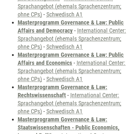
Sprachangebot (ehemals Sprachenzentrum;
ohne CPs)
-
Schwedisch A1
Masterprogramm Governance & Law: Public
Affairs and Democracy
-
International Center:
Sprachangebot (ehemals Sprachenzentrum;
ohne CPs)
-
Schwedisch A1
Masterprogramm Governance & Law: Public
Affairs and Economics
-
International Center:
Sprachangebot (ehemals Sprachenzentrum;
ohne CPs)
-
Schwedisch A1
Masterprogramm Governance & Law:
Rechtswissenschaft
-
International Center:
Sprachangebot (ehemals Sprachenzentrum;
ohne CPs)
-
Schwedisch A1
Masterprogramm Governance & Law:
Staatswissenschaften - Public Economics,