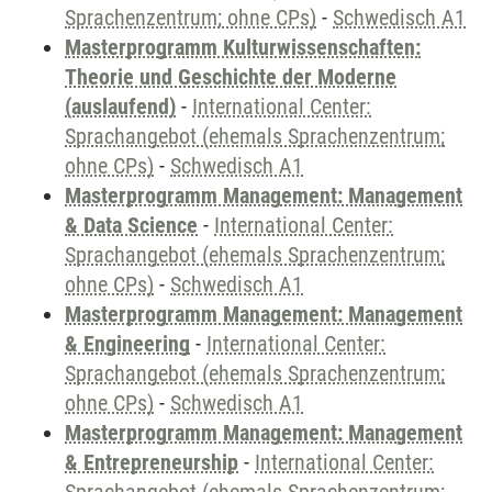
Sprachenzentrum; ohne CPs)
-
Schwedisch A1
Masterprogramm Kulturwissenschaften:
Theorie und Geschichte der Moderne
(auslaufend)
-
International Center:
Sprachangebot (ehemals Sprachenzentrum;
ohne CPs)
-
Schwedisch A1
Masterprogramm Management: Management
& Data Science
-
International Center:
Sprachangebot (ehemals Sprachenzentrum;
ohne CPs)
-
Schwedisch A1
Masterprogramm Management: Management
& Engineering
-
International Center:
Sprachangebot (ehemals Sprachenzentrum;
ohne CPs)
-
Schwedisch A1
Masterprogramm Management: Management
& Entrepreneurship
-
International Center: