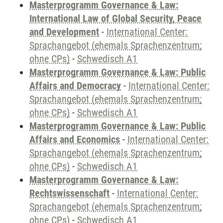
Masterprogramm Governance & Law:
International Law of Global Security, Peace
and Development
-
International Center:
Sprachangebot (ehemals Sprachenzentrum;
ohne CPs)
-
Schwedisch A1
Masterprogramm Governance & Law: Public
Affairs and Democracy
-
International Center:
Sprachangebot (ehemals Sprachenzentrum;
ohne CPs)
-
Schwedisch A1
Masterprogramm Governance & Law: Public
Affairs and Economics
-
International Center:
Sprachangebot (ehemals Sprachenzentrum;
ohne CPs)
-
Schwedisch A1
Masterprogramm Governance & Law:
Rechtswissenschaft
-
International Center:
Sprachangebot (ehemals Sprachenzentrum;
ohne CPs)
-
Schwedisch A1