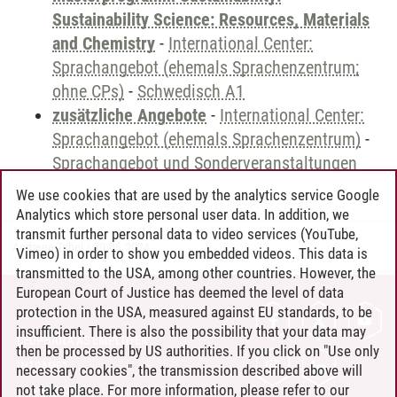
Sustainability Science: Resources, Materials
and Chemistry
-
International Center:
Sprachangebot (ehemals Sprachenzentrum;
ohne CPs)
-
Schwedisch A1
zusätzliche Angebote
-
International Center:
Sprachangebot (ehemals Sprachenzentrum)
-
Sprachangebot und Sonderveranstaltungen
We use cookies that are used by the analytics service Google
Analytics which store personal user data. In addition, we
transmit further personal data to video services (YouTube,
Andreea Tribel
/
30.06.2024
Vimeo) in order to show you embedded videos. This data is
transmitted to the USA, among other countries. However, the
European Court of Justice has deemed the level of data
protection in the USA, measured against EU standards, to be
CONTACT
insufficient. There is also the possibility that your data may
LEUPHANA AS EMPLOYER
then be processed by US authorities. If you click on "Use only
INTRANET
necessary cookies", the transmission described above will
not take place. For more information, please refer to our
SITE NOTICE