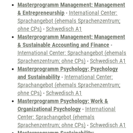
Masterprogramm Management: Management
& Entrepreneurship
-
International Center:
Sprachangebot (ehemals Sprachenzentrum;
ohne CPs)
-
Schwedisch A1
Masterprogramm Management: Management
& Sustainable Accounting and Finance
-
International Center: Sprachangebot (ehemals
Sprachenzentrum; ohne CPs)
-
Schwedisch A1
Masterprogramm Psychology: Psychology
and Sustainability
-
International Center:
Sprachangebot (ehemals Sprachenzentrum;
ohne CPs)
-
Schwedisch A1
Masterprogramm Psychology: Work &
Organizational Psychology
-
International
Center: Sprachangebot (ehemals
Sprachenzentrum; ohne CPs)
-
Schwedisch A1