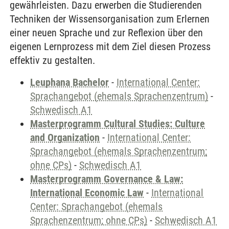
gewährleisten. Dazu erwerben die Studierenden
Techniken der Wissensorganisation zum Erlernen
einer neuen Sprache und zur Reflexion über den
eigenen Lernprozess mit dem Ziel diesen Prozess
effektiv zu gestalten.
Leuphana Bachelor
-
International Center:
Sprachangebot (ehemals Sprachenzentrum)
-
Schwedisch A1
Masterprogramm Cultural Studies: Culture
and Organization
-
International Center:
Sprachangebot (ehemals Sprachenzentrum;
ohne CPs)
-
Schwedisch A1
Masterprogramm Governance & Law:
International Economic Law
-
International
Center: Sprachangebot (ehemals
Sprachenzentrum; ohne CPs)
-
Schwedisch A1