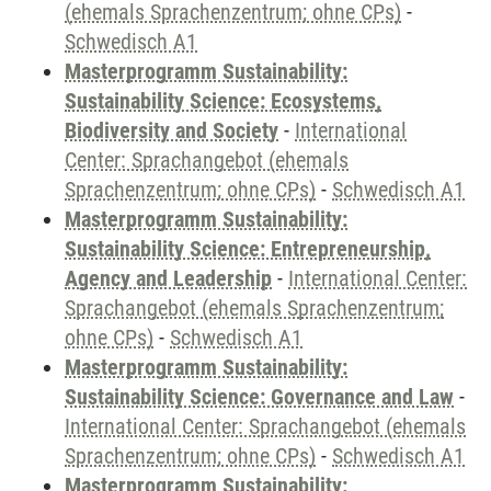
(ehemals Sprachenzentrum; ohne CPs)
-
Schwedisch A1
Masterprogramm Sustainability:
Sustainability Science: Ecosystems,
Biodiversity and Society
-
International
Center: Sprachangebot (ehemals
Sprachenzentrum; ohne CPs)
-
Schwedisch A1
Masterprogramm Sustainability:
Sustainability Science: Entrepreneurship,
Agency and Leadership
-
International Center:
Sprachangebot (ehemals Sprachenzentrum;
ohne CPs)
-
Schwedisch A1
Masterprogramm Sustainability:
Sustainability Science: Governance and Law
-
International Center: Sprachangebot (ehemals
Sprachenzentrum; ohne CPs)
-
Schwedisch A1
Masterprogramm Sustainability: