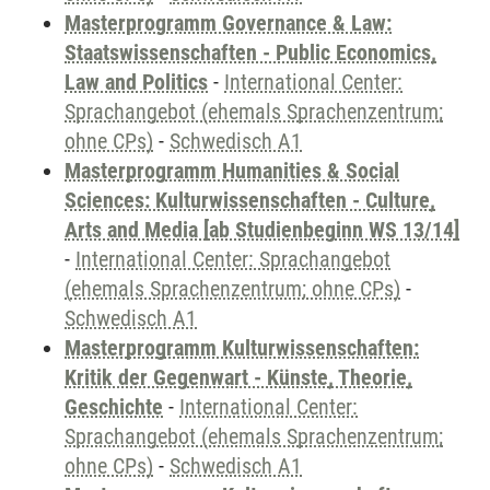
Masterprogramm Governance & Law:
Staatswissenschaften - Public Economics,
Law and Politics
-
International Center:
Sprachangebot (ehemals Sprachenzentrum;
ohne CPs)
-
Schwedisch A1
Masterprogramm Humanities & Social
Sciences: Kulturwissenschaften - Culture,
Arts and Media [ab Studienbeginn WS 13/14]
-
International Center: Sprachangebot
(ehemals Sprachenzentrum; ohne CPs)
-
Schwedisch A1
Masterprogramm Kulturwissenschaften:
Kritik der Gegenwart - Künste, Theorie,
Geschichte
-
International Center:
Sprachangebot (ehemals Sprachenzentrum;
ohne CPs)
-
Schwedisch A1