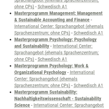
Sprachangebot (ehemals Sprachenzentrum;
ohne CPs)
-
Schwedisch A1
Masterprogramm Management: Management
& Sustainable Accounting and Finance
-
International Center: Sprachangebot (ehemals
Sprachenzentrum; ohne CPs)
-
Schwedisch A1
Masterprogramm Psychology: Psychology
and Sustainability
-
International Center:
Sprachangebot (ehemals Sprachenzentrum;
ohne CPs)
-
Schwedisch A1
Masterprogramm Psychology: Work &
Organizational Psychology
-
International
Center: Sprachangebot (ehemals
Sprachenzentrum; ohne CPs)
-
Schwedisch A1
Masterprogramm Sustainability:
Nachhaltigkeitswissenschaft - Sustainability
Science
-
International Center: Sprachangebot