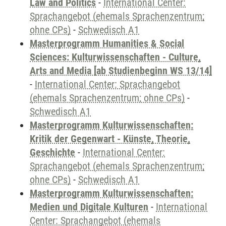
Law and Politics
-
International Center:
Sprachangebot (ehemals Sprachenzentrum;
ohne CPs)
-
Schwedisch A1
Masterprogramm Humanities & Social
Sciences: Kulturwissenschaften - Culture,
Arts and Media [ab Studienbeginn WS 13/14]
-
International Center: Sprachangebot
(ehemals Sprachenzentrum; ohne CPs)
-
Schwedisch A1
Masterprogramm Kulturwissenschaften:
Kritik der Gegenwart - Künste, Theorie,
Geschichte
-
International Center:
Sprachangebot (ehemals Sprachenzentrum;
ohne CPs)
-
Schwedisch A1
Masterprogramm Kulturwissenschaften:
Medien und Digitale Kulturen
-
International
Center: Sprachangebot (ehemals