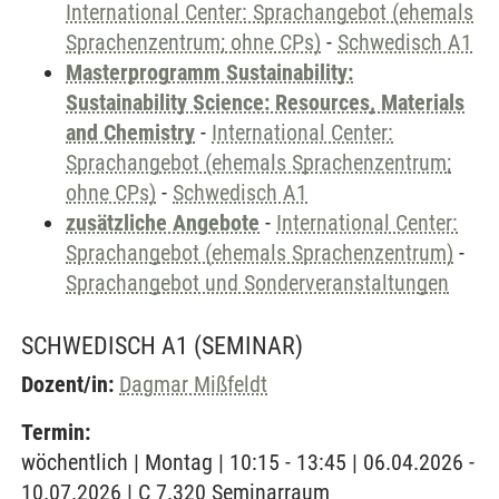
International Center: Sprachangebot (ehemals
Sprachenzentrum; ohne CPs)
-
Schwedisch A1
Masterprogramm Sustainability:
Sustainability Science: Resources, Materials
and Chemistry
-
International Center:
Sprachangebot (ehemals Sprachenzentrum;
ohne CPs)
-
Schwedisch A1
zusätzliche Angebote
-
International Center:
Sprachangebot (ehemals Sprachenzentrum)
-
Sprachangebot und Sonderveranstaltungen
SCHWEDISCH A1
(SEMINAR)
Dozent/in:
Dagmar Mißfeldt
Termin:
wöchentlich | Montag | 10:15 - 13:45 | 06.04.2026 -
10.07.2026 | C 7.320 Seminarraum