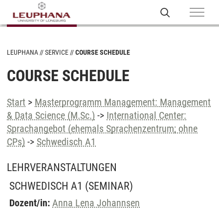
LEUPHANA
SERVICE
COURSE SCHEDULE
COURSE SCHEDULE
Start
>
Masterprogramm Management: Management
& Data Science (M.Sc.)
->
International Center:
Sprachangebot (ehemals Sprachenzentrum; ohne
CPs)
->
Schwedisch A1
LEHRVERANSTALTUNGEN
SCHWEDISCH A1
(SEMINAR)
Dozent/in:
Anna Lena Johannsen