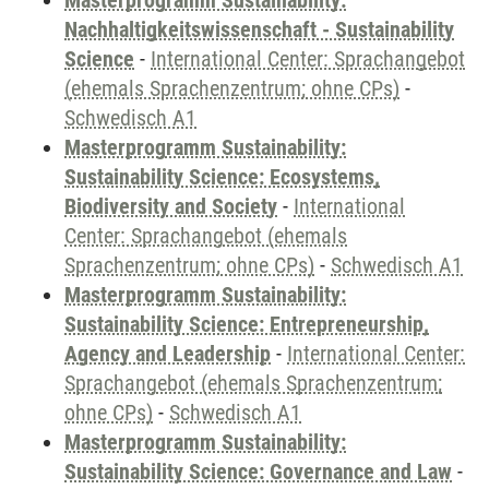
Masterprogramm Sustainability:
Nachhaltigkeitswissenschaft - Sustainability
Science
-
International Center: Sprachangebot
(ehemals Sprachenzentrum; ohne CPs)
-
Schwedisch A1
Masterprogramm Sustainability:
Sustainability Science: Ecosystems,
Biodiversity and Society
-
International
Center: Sprachangebot (ehemals
Sprachenzentrum; ohne CPs)
-
Schwedisch A1
Masterprogramm Sustainability:
Sustainability Science: Entrepreneurship,
Agency and Leadership
-
International Center:
Sprachangebot (ehemals Sprachenzentrum;
ohne CPs)
-
Schwedisch A1
Masterprogramm Sustainability:
Sustainability Science: Governance and Law
-