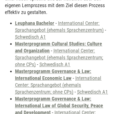
eigenen Lernprozess mit dem Ziel diesen Prozess
effektiv zu gestalten.
Leuphana Bachelor
-
International Center:
Sprachangebot (ehemals Sprachenzentrum)
-
Schwedisch A1
Masterprogramm Cultural Studies: Culture
and Organization
-
International Center:
Sprachangebot (ehemals Sprachenzentrum;
ohne CPs)
-
Schwedisch A1
Masterprogramm Governance & Law:
International Economic Law
-
International
Center: Sprachangebot (ehemals
Sprachenzentrum; ohne CPs)
-
Schwedisch A1
Masterprogramm Governance & Law:
International Law of Global Security, Peace
and Development
-
International Center: