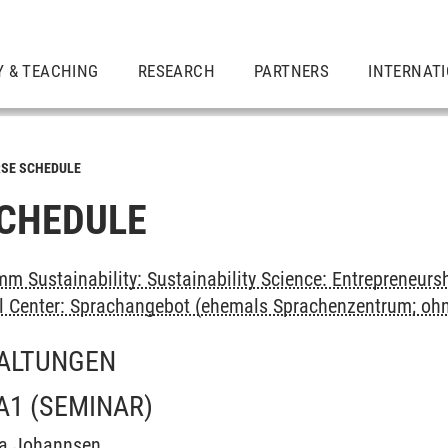
Y & TEACHING
RESEARCH
PARTNERS
INTERNAT
SE SCHEDULE
CHEDULE
m Sustainability: Sustainability Science: Entrepreneurs
al Center: Sprachangebot (ehemals Sprachenzentrum; oh
ALTUNGEN
A1
(SEMINAR)
a Johannsen