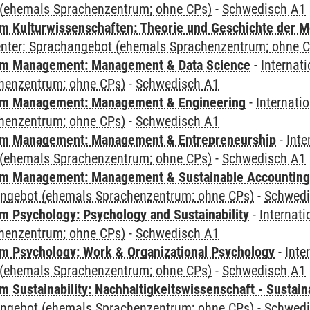
(ehemals Sprachenzentrum; ohne CPs)
-
Schwedisch A1
 Kulturwissenschaften: Theorie und Geschichte der M
Center: Sprachangebot (ehemals Sprachenzentrum; ohne 
m Management: Management & Data Science
-
Internat
henzentrum; ohne CPs)
-
Schwedisch A1
m Management: Management & Engineering
-
Internati
henzentrum; ohne CPs)
-
Schwedisch A1
m Management: Management & Entrepreneurship
-
Inte
(ehemals Sprachenzentrum; ohne CPs)
-
Schwedisch A1
m Management: Management & Sustainable Accounting
angebot (ehemals Sprachenzentrum; ohne CPs)
-
Schwedi
 Psychology: Psychology and Sustainability
-
Internat
henzentrum; ohne CPs)
-
Schwedisch A1
 Psychology: Work & Organizational Psychology
-
Inte
(ehemals Sprachenzentrum; ohne CPs)
-
Schwedisch A1
Sustainability: Nachhaltigkeitswissenschaft - Sustaina
angebot (ehemals Sprachenzentrum; ohne CPs)
-
Schwedi