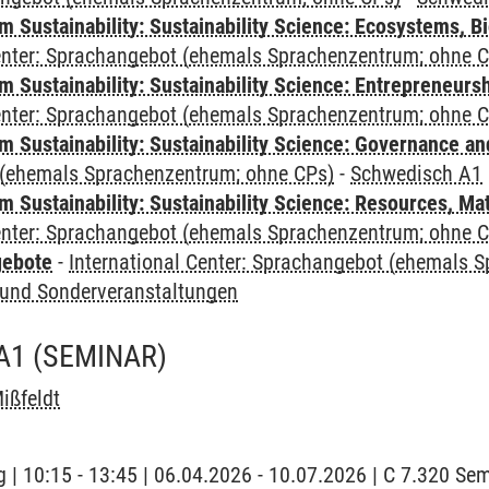
Sustainability: Sustainability Science: Ecosystems, Bi
Center: Sprachangebot (ehemals Sprachenzentrum; ohne 
 Sustainability: Sustainability Science: Entrepreneurs
Center: Sprachangebot (ehemals Sprachenzentrum; ohne 
 Sustainability: Sustainability Science: Governance a
(ehemals Sprachenzentrum; ohne CPs)
-
Schwedisch A1
Sustainability: Sustainability Science: Resources, Ma
Center: Sprachangebot (ehemals Sprachenzentrum; ohne 
gebote
-
International Center: Sprachangebot (ehemals 
und Sonderveranstaltungen
A1
(SEMINAR)
ißfeldt
 | 10:15 - 13:45 | 06.04.2026 - 10.07.2026 | C 7.320 S