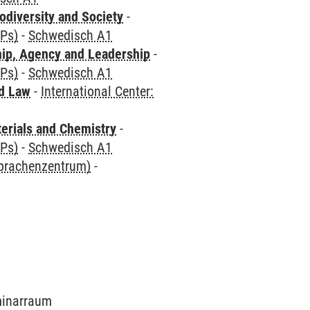
odiversity and Society
-
CPs)
-
Schwedisch A1
hip, Agency and Leadership
-
CPs)
-
Schwedisch A1
nd Law
-
International Center:
terials and Chemistry
-
CPs)
-
Schwedisch A1
Sprachenzentrum)
-
eminarraum