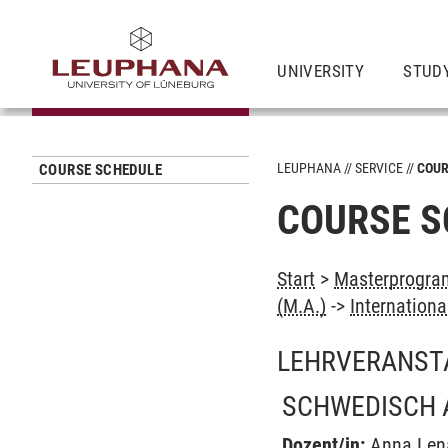
UNIVERSITY
STUD
LEUPHANA
SERVICE
COUR
COURSE SCHEDULE
COURSE S
Start
>
Masterprogram
(M.A.)
->
Internation
LEHRVERANST
SCHWEDISCH 
Dozent/in:
Anna Len