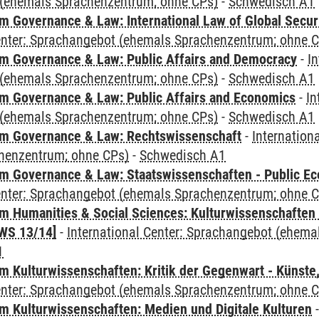
(ehemals Sprachenzentrum; ohne CPs)
-
Schwedisch A1
 Governance & Law: International Law of Global Secur
Center: Sprachangebot (ehemals Sprachenzentrum; ohne 
 Governance & Law: Public Affairs and Democracy
-
In
(ehemals Sprachenzentrum; ohne CPs)
-
Schwedisch A1
 Governance & Law: Public Affairs and Economics
-
In
(ehemals Sprachenzentrum; ohne CPs)
-
Schwedisch A1
m Governance & Law: Rechtswissenschaft
-
Internation
henzentrum; ohne CPs)
-
Schwedisch A1
 Governance & Law: Staatswissenschaften - Public Eco
Center: Sprachangebot (ehemals Sprachenzentrum; ohne 
 Humanities & Social Sciences: Kulturwissenschaften -
WS 13/14]
-
International Center: Sprachangebot (ehem
1
 Kulturwissenschaften: Kritik der Gegenwart - Künste,
Center: Sprachangebot (ehemals Sprachenzentrum; ohne 
 Kulturwissenschaften: Medien und Digitale Kulturen