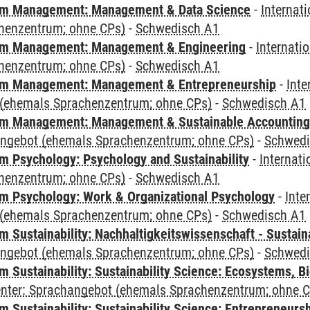
m Management: Management & Data Science
-
Internat
henzentrum; ohne CPs)
-
Schwedisch A1
m Management: Management & Engineering
-
Internati
henzentrum; ohne CPs)
-
Schwedisch A1
m Management: Management & Entrepreneurship
-
Inte
(ehemals Sprachenzentrum; ohne CPs)
-
Schwedisch A1
m Management: Management & Sustainable Accounting
angebot (ehemals Sprachenzentrum; ohne CPs)
-
Schwedi
 Psychology: Psychology and Sustainability
-
Internat
henzentrum; ohne CPs)
-
Schwedisch A1
 Psychology: Work & Organizational Psychology
-
Inte
(ehemals Sprachenzentrum; ohne CPs)
-
Schwedisch A1
Sustainability: Nachhaltigkeitswissenschaft - Sustaina
angebot (ehemals Sprachenzentrum; ohne CPs)
-
Schwedi
Sustainability: Sustainability Science: Ecosystems, Bi
Center: Sprachangebot (ehemals Sprachenzentrum; ohne 
 Sustainability: Sustainability Science: Entrepreneurs