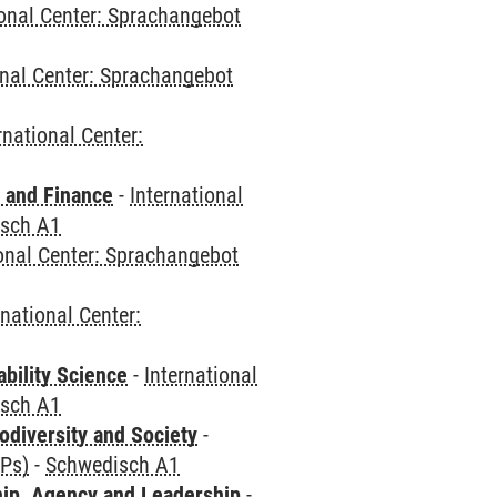
ional Center: Sprachangebot
onal Center: Sprachangebot
rnational Center:
 and Finance
-
International
sch A1
ional Center: Sprachangebot
rnational Center:
bility Science
-
International
sch A1
odiversity and Society
-
CPs)
-
Schwedisch A1
hip, Agency and Leadership
-