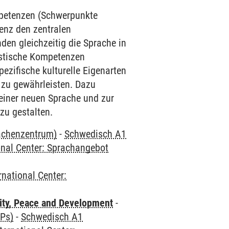
mpetenzen (Schwerpunkte
enz den zentralen
den gleichzeitig die Sprache in
uistische Kompetenzen
ezifische kulturelle Eigenarten
 zu gewährleisten. Dazu
einer neuen Sprache und zur
zu gestalten.
rachenzentrum)
-
Schwedisch A1
onal Center: Sprachangebot
rnational Center:
ity, Peace and Development
-
CPs)
-
Schwedisch A1