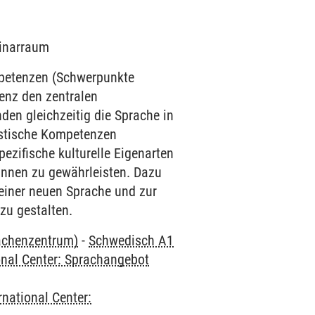
minarraum
mpetenzen (Schwerpunkte
enz den zentralen
den gleichzeitig die Sprache in
uistische Kompetenzen
ezifische kulturelle Eigenarten
innen zu gewährleisten. Dazu
einer neuen Sprache und zur
zu gestalten.
rachenzentrum)
-
Schwedisch A1
onal Center: Sprachangebot
rnational Center: