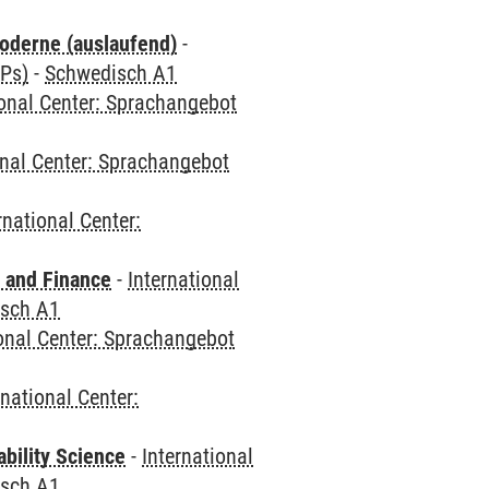
oderne (auslaufend)
-
CPs)
-
Schwedisch A1
ional Center: Sprachangebot
onal Center: Sprachangebot
rnational Center:
 and Finance
-
International
sch A1
ional Center: Sprachangebot
rnational Center:
bility Science
-
International
sch A1