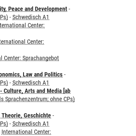
ity, Peace and Development
-
CPs)
-
Schwedisch A1
ternational Center:
ternational Center:
al Center: Sprachangebot
nomics, Law and Politics
-
CPs)
-
Schwedisch A1
 Culture, Arts and Media [ab
als Sprachenzentrum; ohne CPs)
 Theorie, Geschichte
-
CPs)
-
Schwedisch A1
-
International Center: