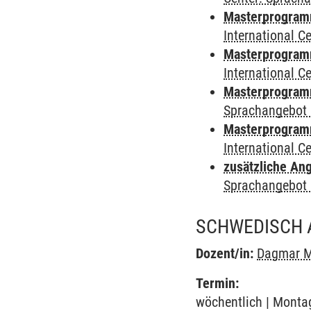
Masterprogramm 
International 
Masterprogramm
International 
Masterprogramm
Sprachangebot 
Masterprogramm 
International 
zusätzliche An
Sprachangebot 
SCHWEDISCH 
Dozent/in:
Dagmar M
Termin:
wöchentlich | Montag