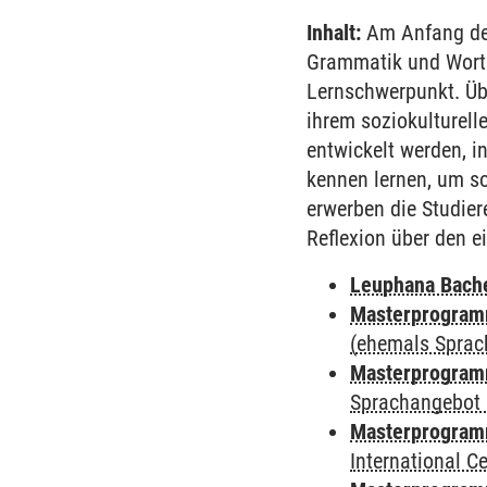
Inhalt:
Am Anfang des
Grammatik und Worts
Lernschwerpunkt. Übe
ihrem soziokulturell
entwickelt werden, i
kennen lernen, um so
erwerben die Studie
Reflexion über den e
Leuphana Bach
Masterprogramm
(ehemals Sprac
Masterprogramm
Sprachangebot 
Masterprogramm
International 