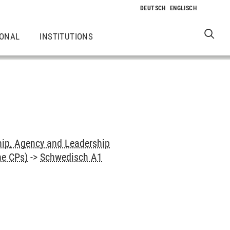
IONAL
INSTITUTIONS
hip, Agency and Leadership
ne CPs)
->
Schwedisch A1