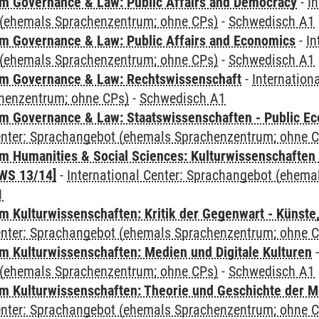
 Governance & Law: Public Affairs and Democracy
-
In
(ehemals Sprachenzentrum; ohne CPs)
-
Schwedisch A1
 Governance & Law: Public Affairs and Economics
-
In
(ehemals Sprachenzentrum; ohne CPs)
-
Schwedisch A1
m Governance & Law: Rechtswissenschaft
-
Internation
henzentrum; ohne CPs)
-
Schwedisch A1
 Governance & Law: Staatswissenschaften - Public Eco
Center: Sprachangebot (ehemals Sprachenzentrum; ohne 
 Humanities & Social Sciences: Kulturwissenschaften -
WS 13/14]
-
International Center: Sprachangebot (ehem
1
 Kulturwissenschaften: Kritik der Gegenwart - Künste,
Center: Sprachangebot (ehemals Sprachenzentrum; ohne 
 Kulturwissenschaften: Medien und Digitale Kulturen
(ehemals Sprachenzentrum; ohne CPs)
-
Schwedisch A1
 Kulturwissenschaften: Theorie und Geschichte der M
Center: Sprachangebot (ehemals Sprachenzentrum; ohne 