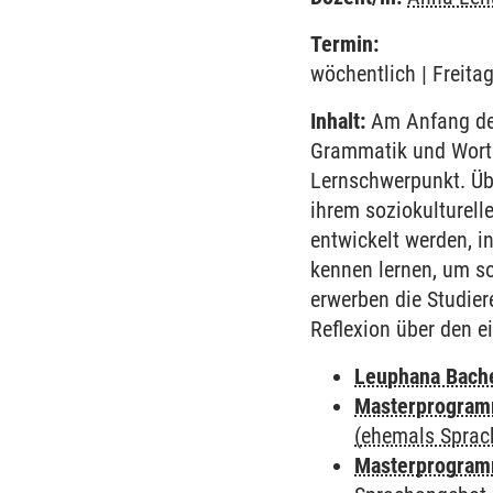
Termin:
wöchentlich | Freita
Inhalt:
Am Anfang des
Grammatik und Worts
Lernschwerpunkt. Übe
ihrem soziokulturell
entwickelt werden, i
kennen lernen, um so
erwerben die Studie
Reflexion über den e
Leuphana Bach
Masterprogramm
(ehemals Sprac
Masterprogramm