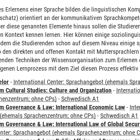
 Erlernens einer Sprache bilden die linguistischen Ko
chatz) orientiert an der kommunikativen Sprachkompet
r diese genannten Elemente hinaus sollen die Studieren
en Kontext kennen lernen. Hier können einige sozioling
ndem die Studierenden schon auf diesem Niveau einige sp
 den direkten und offenen Kontakt mit Muttersprachlern
renden Techniken der Wissensorganisation zum Erlernen 
igenen Lernprozess mit dem Ziel diesen Prozess effektiv 
elor
-
International Center: Sprachangebot (ehemals Sp
 Cultural Studies: Culture and Organization
-
Internati
henzentrum; ohne CPs)
-
Schwedisch A1
 Governance & Law: International Economic Law
-
Inte
(ehemals Sprachenzentrum; ohne CPs)
-
Schwedisch A1
 Governance & Law: International Law of Global Secur
Center: Sprachangebot (ehemals Sprachenzentrum; ohne 