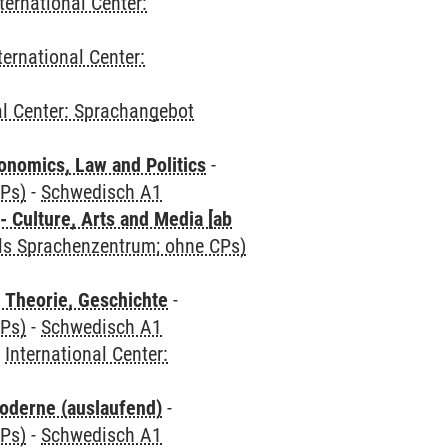
ternational Center:
ternational Center:
al Center: Sprachangebot
nomics, Law and Politics
-
CPs)
-
Schwedisch A1
 Culture, Arts and Media [ab
als Sprachenzentrum; ohne CPs)
 Theorie, Geschichte
-
CPs)
-
Schwedisch A1
-
International Center:
oderne (auslaufend)
-
CPs)
-
Schwedisch A1