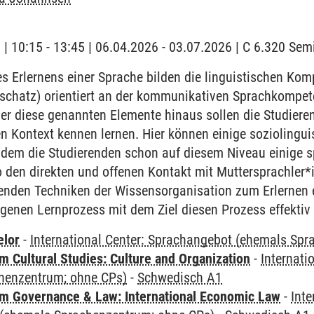
g | 10:15 - 13:45 | 06.04.2026 - 03.07.2026 | C 6.320 Se
 Erlernens einer Sprache bilden die linguistischen Ko
chatz) orientiert an der kommunikativen Sprachkompet
r diese genannten Elemente hinaus sollen die Studieren
en Kontext kennen lernen. Hier können einige sozioling
ndem die Studierenden schon auf diesem Niveau einige sp
 den direkten und offenen Kontakt mit Muttersprachler*
renden Techniken der Wissensorganisation zum Erlernen 
igenen Lernprozess mit dem Ziel diesen Prozess effektiv 
elor
-
International Center: Sprachangebot (ehemals Sp
 Cultural Studies: Culture and Organization
-
Internati
henzentrum; ohne CPs)
-
Schwedisch A1
 Governance & Law: International Economic Law
-
Inte