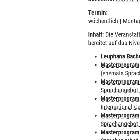
Termin:
wöchentlich | Montag
Inhalt:
Die Veranstal
bereitet auf das Niv
Leuphana Bach
Masterprogramm
(ehemals Sprac
Masterprogramm
Sprachangebot 
Masterprogramm
International 
Masterprogramm
Sprachangebot 
Masterprogramm