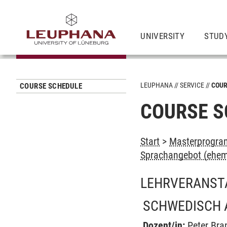
UNIVERSITY
STUD
LEUPHANA
SERVICE
COUR
COURSE SCHEDULE
COURSE S
Start
>
Masterprogra
Sprachangebot (ehem
LEHRVERANST
SCHWEDISCH 
Dozent/in:
Peter Bra