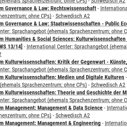
(ehemals Sprachenzentrum; ohne CPs)
-
Schwedisch A2
m Governance & Law: Rechtswissenschaft
-
Internation
henzentrum; ohne CPs)
-
Schwedisch A2
 Governance & Law: Staatswissenschaften - Public Eco
Center: Sprachangebot (ehemals Sprachenzentrum; ohne 
 Humanities & Social Sciences: Kulturwissenschaften -
WS 13/14]
-
International Center: Sprachangebot (ehem
2
 Kulturwissenschaften: Kritik der Gegenwart - Künste,
Center: Sprachangebot (ehemals Sprachenzentrum; ohne 
 Kulturwissenschaften: Medien und Digitale Kulturen
(ehemals Sprachenzentrum; ohne CPs)
-
Schwedisch A2
 Kulturwissenschaften: Theorie und Geschichte der M
Center: Sprachangebot (ehemals Sprachenzentrum; ohne 
m Management: Management & Data Science
-
Internat
henzentrum; ohne CPs)
-
Schwedisch A2
m Management: Management & Engineering
-
Internati