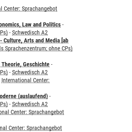
al Center: Sprachangebot
nomics, Law and Politics
-
CPs)
-
Schwedisch A2
 Culture, Arts and Media [ab
als Sprachenzentrum; ohne CPs)
 Theorie, Geschichte
-
CPs)
-
Schwedisch A2
-
International Center:
oderne (auslaufend)
-
CPs)
-
Schwedisch A2
ional Center: Sprachangebot
onal Center: Sprachangebot