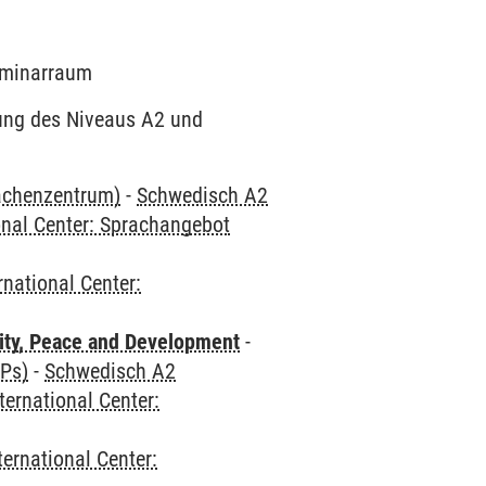
Seminarraum
dung des Niveaus A2 und
rachenzentrum)
-
Schwedisch A2
onal Center: Sprachangebot
rnational Center:
ity, Peace and Development
-
CPs)
-
Schwedisch A2
ternational Center:
ternational Center: