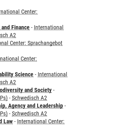
rnational Center:
 and Finance
-
International
sch A2
ional Center: Sprachangebot
rnational Center:
bility Science
-
International
sch A2
odiversity and Society
-
CPs)
-
Schwedisch A2
hip, Agency and Leadership
-
CPs)
-
Schwedisch A2
nd Law
-
International Center: