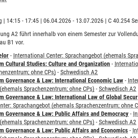
 | 14:15 - 17:45 | 06.04.2026 - 13.07.2026 | C 40.254 
tung A2 führt innerhalb von einem Semester zur Vollen
eau B1 vor.
elor
-
International Center: Sprachangebot (ehemals Sp
 Cultural Studies: Culture and Organization
-
Internati
henzentrum; ohne CPs)
-
Schwedisch A2
 Governance & Law: International Economic Law
-
Inte
(ehemals Sprachenzentrum; ohne CPs)
-
Schwedisch A2
 Governance & Law: International Law of Global Secur
Center: Sprachangebot (ehemals Sprachenzentrum; ohne 
 Governance & Law: Public Affairs and Democracy
-
In
(ehemals Sprachenzentrum; ohne CPs)
-
Schwedisch A2
 Governance & Law: Public Affairs and Economics
-
In