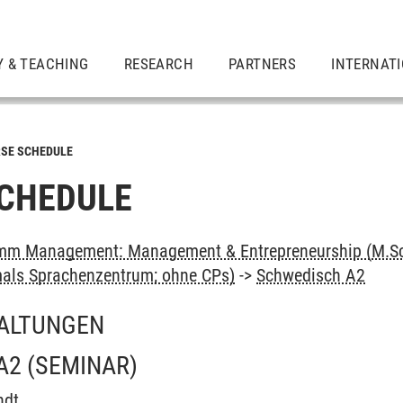
Y & TEACHING
RESEARCH
PARTNERS
INTERNAT
SE SCHEDULE
CHEDULE
mm Management: Management & Entrepreneurship (M.Sc
als Sprachenzentrum; ohne CPs)
->
Schwedisch A2
ALTUNGEN
A2
(SEMINAR)
ndt