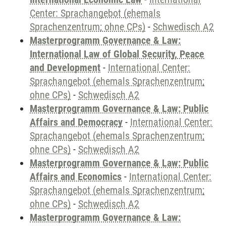
Center: Sprachangebot (ehemals
Sprachenzentrum; ohne CPs)
-
Schwedisch A2
Masterprogramm Governance & Law:
International Law of Global Security, Peace
and Development
-
International Center:
Sprachangebot (ehemals Sprachenzentrum;
ohne CPs)
-
Schwedisch A2
Masterprogramm Governance & Law: Public
Affairs and Democracy
-
International Center:
Sprachangebot (ehemals Sprachenzentrum;
ohne CPs)
-
Schwedisch A2
Masterprogramm Governance & Law: Public
Affairs and Economics
-
International Center:
Sprachangebot (ehemals Sprachenzentrum;
ohne CPs)
-
Schwedisch A2
Masterprogramm Governance & Law: