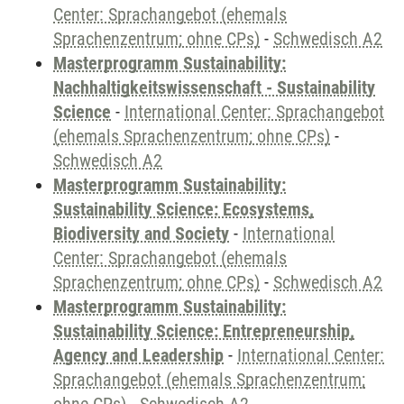
Center: Sprachangebot (ehemals
Sprachenzentrum; ohne CPs)
-
Schwedisch A2
Masterprogramm Sustainability:
Nachhaltigkeitswissenschaft - Sustainability
Science
-
International Center: Sprachangebot
(ehemals Sprachenzentrum; ohne CPs)
-
Schwedisch A2
Masterprogramm Sustainability:
Sustainability Science: Ecosystems,
Biodiversity and Society
-
International
Center: Sprachangebot (ehemals
Sprachenzentrum; ohne CPs)
-
Schwedisch A2
Masterprogramm Sustainability:
Sustainability Science: Entrepreneurship,
Agency and Leadership
-
International Center:
Sprachangebot (ehemals Sprachenzentrum;