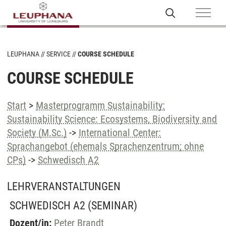
LEUPHANA
SERVICE
COURSE SCHEDULE
COURSE SCHEDULE
Start
>
Masterprogramm Sustainability:
Sustainability Science: Ecosystems, Biodiversity and
Society (M.Sc.)
->
International Center:
Sprachangebot (ehemals Sprachenzentrum; ohne
CPs)
->
Schwedisch A2
LEHRVERANSTALTUNGEN
SCHWEDISCH A2
(SEMINAR)
Dozent/in:
Peter Brandt