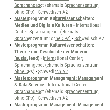
Sprachangebot (ehemals Sprachenzentrum;
ohne CPs)
-
Schwedisch A2
Masterprogramm Kulturwissenschaften:
Medien und Digitale Kulturen
-
International
Center: Sprachangebot (ehemals
Sprachenzentrum; ohne CPs)
-
Schwedisch A2
Masterprogramm Kulturwissenschaften:
Theorie und Geschichte der Moderne
(auslaufend)
-
International Center:
Sprachangebot (ehemals Sprachenzentrum;
ohne CPs)
-
Schwedisch A2
Masterprogramm Management: Management
& Data Science
-
International Center:
Sprachangebot (ehemals Sprachenzentrum;
ohne CPs)
-
Schwedisch A2
Masterprogramm Management: Management