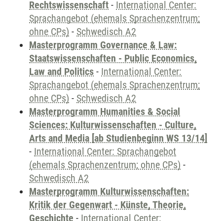
Rechtswissenschaft
-
International Center:
Sprachangebot (ehemals Sprachenzentrum;
ohne CPs)
-
Schwedisch A2
Masterprogramm Governance & Law:
Staatswissenschaften - Public Economics,
Law and Politics
-
International Center:
Sprachangebot (ehemals Sprachenzentrum;
ohne CPs)
-
Schwedisch A2
Masterprogramm Humanities & Social
Sciences: Kulturwissenschaften - Culture,
Arts and Media [ab Studienbeginn WS 13/14]
-
International Center: Sprachangebot
(ehemals Sprachenzentrum; ohne CPs)
-
Schwedisch A2
Masterprogramm Kulturwissenschaften:
Kritik der Gegenwart - Künste, Theorie,
Geschichte
-
International Center: