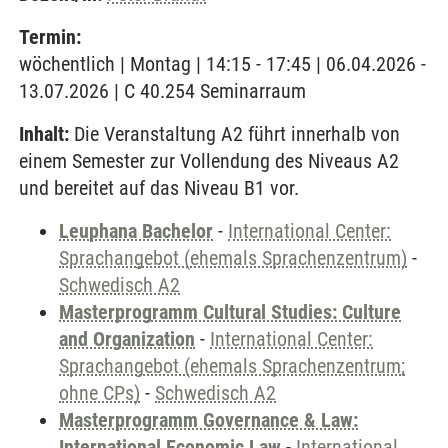
Termin:
wöchentlich | Montag | 14:15 - 17:45 | 06.04.2026 -
13.07.2026 | C 40.254 Seminarraum
Inhalt:
Die Veranstaltung A2 führt innerhalb von
einem Semester zur Vollendung des Niveaus A2
und bereitet auf das Niveau B1 vor.
Leuphana Bachelor
-
International Center:
Sprachangebot (ehemals Sprachenzentrum)
-
Schwedisch A2
Masterprogramm Cultural Studies: Culture
and Organization
-
International Center:
Sprachangebot (ehemals Sprachenzentrum;
ohne CPs)
-
Schwedisch A2
Masterprogramm Governance & Law:
International Economic Law
-
International