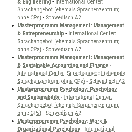
& Engineering
-
International Center:
Sprachangebot (ehemals Sprachenzentrum;
ohne CPs)
-
Schwedisch A2
Masterprogramm Management: Management
& Entrepreneurship
-
International Center:
Sprachangebot (ehemals Sprachenzentrum;
ohne CPs)
-
Schwedisch A2
Masterprogramm Management: Management
& Sustainable Accounting and Finance
-
International Center: Sprachangebot (ehemals
Sprachenzentrum; ohne CPs)
-
Schwedisch A2
Masterprogramm Psychology: Psychology
and Sustainability
-
International Center:
Sprachangebot (ehemals Sprachenzentrum;
ohne CPs)
-
Schwedisch A2
Masterprogramm Psychology: Work &
Organizational Psychology
-
International