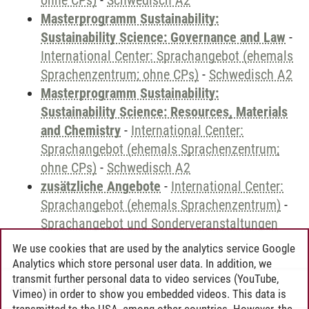
ohne CPs)
-
Schwedisch A2
Masterprogramm Sustainability:
Sustainability Science: Governance and Law
-
International Center: Sprachangebot (ehemals
Sprachenzentrum; ohne CPs)
-
Schwedisch A2
Masterprogramm Sustainability:
Sustainability Science: Resources, Materials
and Chemistry
-
International Center:
Sprachangebot (ehemals Sprachenzentrum;
ohne CPs)
-
Schwedisch A2
zusätzliche Angebote
-
International Center:
Sprachangebot (ehemals Sprachenzentrum)
-
Sprachangebot und Sonderveranstaltungen
We use cookies that are used by the analytics service Google
Analytics which store personal user data. In addition, we
transmit further personal data to video services (YouTube,
Andreea Tribel
/
30.06.2024
Vimeo) in order to show you embedded videos. This data is
transmitted to the USA, among other countries. However, the