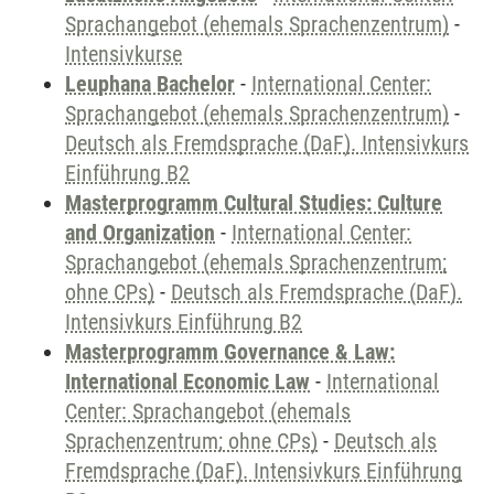
Sprachangebot (ehemals Sprachenzentrum)
-
Intensivkurse
Leuphana Bachelor
-
International Center:
Sprachangebot (ehemals Sprachenzentrum)
-
Deutsch als Fremdsprache (DaF). Intensivkurs
Einführung B2
Masterprogramm Cultural Studies: Culture
and Organization
-
International Center:
Sprachangebot (ehemals Sprachenzentrum;
ohne CPs)
-
Deutsch als Fremdsprache (DaF).
Intensivkurs Einführung B2
Masterprogramm Governance & Law:
International Economic Law
-
International
Center: Sprachangebot (ehemals
Sprachenzentrum; ohne CPs)
-
Deutsch als
Fremdsprache (DaF). Intensivkurs Einführung