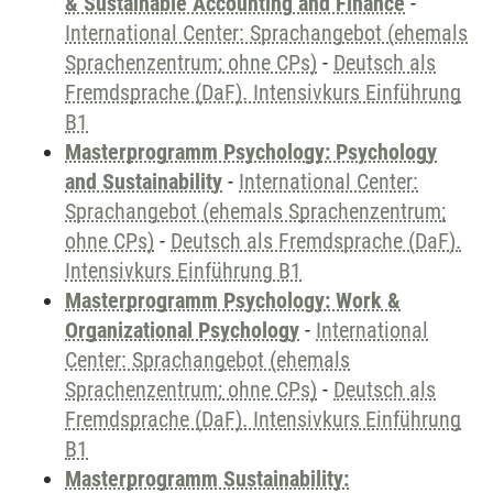
& Sustainable Accounting and Finance
-
International Center: Sprachangebot (ehemals
Sprachenzentrum; ohne CPs)
-
Deutsch als
Fremdsprache (DaF). Intensivkurs Einführung
B1
Masterprogramm Psychology: Psychology
and Sustainability
-
International Center:
Sprachangebot (ehemals Sprachenzentrum;
ohne CPs)
-
Deutsch als Fremdsprache (DaF).
Intensivkurs Einführung B1
Masterprogramm Psychology: Work &
Organizational Psychology
-
International
Center: Sprachangebot (ehemals
Sprachenzentrum; ohne CPs)
-
Deutsch als
Fremdsprache (DaF). Intensivkurs Einführung
B1
Masterprogramm Sustainability: