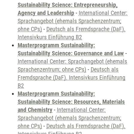
Sustainability Science: Entrepreneurship,
Agency and Leadership
-
International Center:
Sprachangebot (ehemals Sprachenzentrum;
ohne CPs)
-
Deutsch als Fremdsprache (DaF).
Intensivkurs Einführung B2
Masterprogramm Sustainability:
Sustainability Science: Governance and Law
-
International Center: Sprachangebot (ehemals
Sprachenzentrum; ohne CPs)
-
Deutsch als
Fremdsprache (DaF). Intensivkurs Einführung
B2
Masterprogramm Sustainability:
Sustainability Science: Resources, Materials
and Chemistry
-
International Center:
Sprachangebot (ehemals Sprachenzentrum;
ohne CPs)
-
Deutsch als Fremdsprache (DaF).