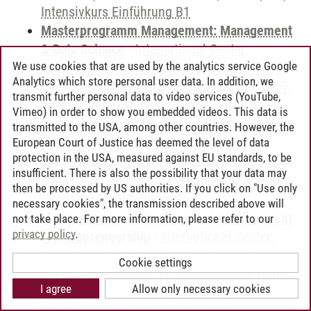
Intensivkurs Einführung B1
Masterprogramm Management: Management
& Data Science
-
International Center:
We use cookies that are used by the analytics service Google
Sprachangebot (ehemals Sprachenzentrum;
Analytics which store personal user data. In addition, we
ohne CPs)
-
Deutsch als Fremdsprache (DaF).
transmit further personal data to video services (YouTube,
Intensivkurs Einführung B1
Vimeo) in order to show you embedded videos. This data is
Masterprogramm Management: Management
transmitted to the USA, among other countries. However, the
& Engineering
-
International Center:
European Court of Justice has deemed the level of data
protection in the USA, measured against EU standards, to be
Sprachangebot (ehemals Sprachenzentrum;
insufficient. There is also the possibility that your data may
ohne CPs)
-
Deutsch als Fremdsprache (DaF).
then be processed by US authorities. If you click on "Use only
Intensivkurs Einführung B1
necessary cookies", the transmission described above will
Masterprogramm Management: Management
not take place. For more information, please refer to our
privacy policy
.
& Entrepreneurship
-
International Center:
Sprachangebot (ehemals Sprachenzentrum;
Cookie settings
ohne CPs)
-
Deutsch als Fremdsprache (DaF).
I agree
Allow only necessary cookies
Intensivkurs Einführung B1