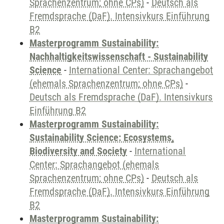
Sprachenzentrum; ohne CPs)
-
Deutsch als
Fremdsprache (DaF). Intensivkurs Einführung
B2
Masterprogramm Sustainability:
Nachhaltigkeitswissenschaft - Sustainability
Science
-
International Center: Sprachangebot
(ehemals Sprachenzentrum; ohne CPs)
-
Deutsch als Fremdsprache (DaF). Intensivkurs
Einführung B2
Masterprogramm Sustainability:
Sustainability Science: Ecosystems,
Biodiversity and Society
-
International
Center: Sprachangebot (ehemals
Sprachenzentrum; ohne CPs)
-
Deutsch als
Fremdsprache (DaF). Intensivkurs Einführung
B2
Masterprogramm Sustainability: