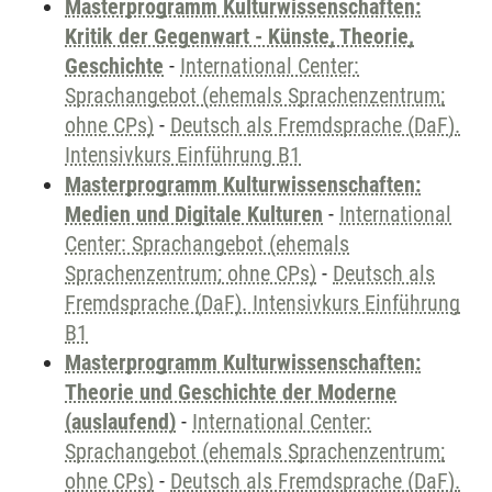
Masterprogramm Kulturwissenschaften:
Kritik der Gegenwart - Künste, Theorie,
Geschichte
-
International Center:
Sprachangebot (ehemals Sprachenzentrum;
ohne CPs)
-
Deutsch als Fremdsprache (DaF).
Intensivkurs Einführung B1
Masterprogramm Kulturwissenschaften:
Medien und Digitale Kulturen
-
International
Center: Sprachangebot (ehemals
Sprachenzentrum; ohne CPs)
-
Deutsch als
Fremdsprache (DaF). Intensivkurs Einführung
B1
Masterprogramm Kulturwissenschaften:
Theorie und Geschichte der Moderne
(auslaufend)
-
International Center:
Sprachangebot (ehemals Sprachenzentrum;
ohne CPs)
-
Deutsch als Fremdsprache (DaF).