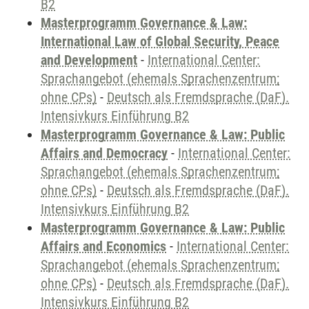
B2
Masterprogramm Governance & Law:
International Law of Global Security, Peace
and Development
-
International Center:
Sprachangebot (ehemals Sprachenzentrum;
ohne CPs)
-
Deutsch als Fremdsprache (DaF).
Intensivkurs Einführung B2
Masterprogramm Governance & Law: Public
Affairs and Democracy
-
International Center:
Sprachangebot (ehemals Sprachenzentrum;
ohne CPs)
-
Deutsch als Fremdsprache (DaF).
Intensivkurs Einführung B2
Masterprogramm Governance & Law: Public
Affairs and Economics
-
International Center:
Sprachangebot (ehemals Sprachenzentrum;
ohne CPs)
-
Deutsch als Fremdsprache (DaF).
Intensivkurs Einführung B2