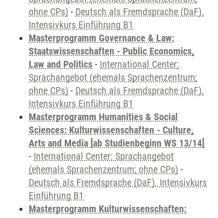
ohne CPs)
-
Deutsch als Fremdsprache (DaF).
Intensivkurs Einführung B1
Masterprogramm Governance & Law:
Staatswissenschaften - Public Economics,
Law and Politics
-
International Center:
Sprachangebot (ehemals Sprachenzentrum;
ohne CPs)
-
Deutsch als Fremdsprache (DaF).
Intensivkurs Einführung B1
Masterprogramm Humanities & Social
Sciences: Kulturwissenschaften - Culture,
Arts and Media [ab Studienbeginn WS 13/14]
-
International Center: Sprachangebot
(ehemals Sprachenzentrum; ohne CPs)
-
Deutsch als Fremdsprache (DaF). Intensivkurs
Einführung B1
Masterprogramm Kulturwissenschaften: