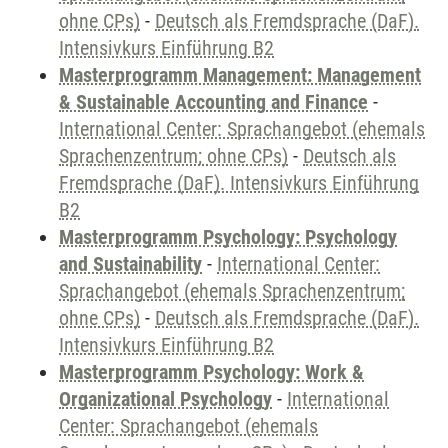
ohne CPs)
-
Deutsch als Fremdsprache (DaF).
Intensivkurs Einführung B2
Masterprogramm Management: Management
& Sustainable Accounting and Finance
-
International Center: Sprachangebot (ehemals
Sprachenzentrum; ohne CPs)
-
Deutsch als
Fremdsprache (DaF). Intensivkurs Einführung
B2
Masterprogramm Psychology: Psychology
and Sustainability
-
International Center:
Sprachangebot (ehemals Sprachenzentrum;
ohne CPs)
-
Deutsch als Fremdsprache (DaF).
Intensivkurs Einführung B2
Masterprogramm Psychology: Work &
Organizational Psychology
-
International
Center: Sprachangebot (ehemals