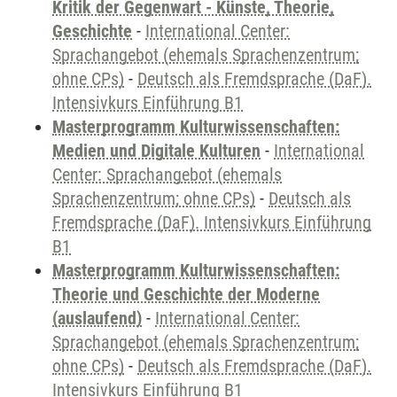
Kritik der Gegenwart - Künste, Theorie,
Geschichte
-
International Center:
Sprachangebot (ehemals Sprachenzentrum;
ohne CPs)
-
Deutsch als Fremdsprache (DaF).
Intensivkurs Einführung B1
Masterprogramm Kulturwissenschaften:
Medien und Digitale Kulturen
-
International
Center: Sprachangebot (ehemals
Sprachenzentrum; ohne CPs)
-
Deutsch als
Fremdsprache (DaF). Intensivkurs Einführung
B1
Masterprogramm Kulturwissenschaften:
Theorie und Geschichte der Moderne
(auslaufend)
-
International Center:
Sprachangebot (ehemals Sprachenzentrum;
ohne CPs)
-
Deutsch als Fremdsprache (DaF).
Intensivkurs Einführung B1