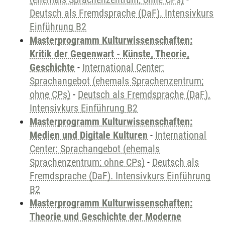
Deutsch als Fremdsprache (DaF). Intensivkurs
Einführung B2
Masterprogramm Kulturwissenschaften:
Kritik der Gegenwart - Künste, Theorie,
Geschichte
-
International Center:
Sprachangebot (ehemals Sprachenzentrum;
ohne CPs)
-
Deutsch als Fremdsprache (DaF).
Intensivkurs Einführung B2
Masterprogramm Kulturwissenschaften:
Medien und Digitale Kulturen
-
International
Center: Sprachangebot (ehemals
Sprachenzentrum; ohne CPs)
-
Deutsch als
Fremdsprache (DaF). Intensivkurs Einführung
B2
Masterprogramm Kulturwissenschaften:
Theorie und Geschichte der Moderne