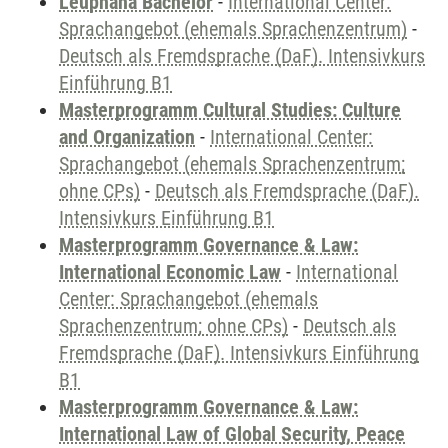
Leuphana Bachelor
-
International Center:
Sprachangebot (ehemals Sprachenzentrum)
-
Deutsch als Fremdsprache (DaF). Intensivkurs
Einführung B1
Masterprogramm Cultural Studies: Culture
and Organization
-
International Center:
Sprachangebot (ehemals Sprachenzentrum;
ohne CPs)
-
Deutsch als Fremdsprache (DaF).
Intensivkurs Einführung B1
Masterprogramm Governance & Law:
International Economic Law
-
International
Center: Sprachangebot (ehemals
Sprachenzentrum; ohne CPs)
-
Deutsch als
Fremdsprache (DaF). Intensivkurs Einführung
B1
Masterprogramm Governance & Law:
International Law of Global Security, Peace