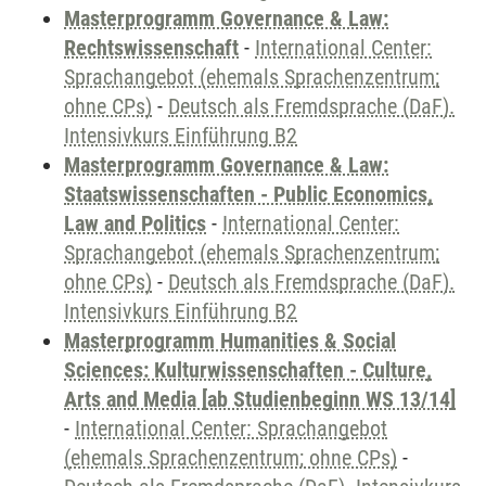
Masterprogramm Governance & Law:
Rechtswissenschaft
-
International Center:
Sprachangebot (ehemals Sprachenzentrum;
ohne CPs)
-
Deutsch als Fremdsprache (DaF).
Intensivkurs Einführung B2
Masterprogramm Governance & Law:
Staatswissenschaften - Public Economics,
Law and Politics
-
International Center:
Sprachangebot (ehemals Sprachenzentrum;
ohne CPs)
-
Deutsch als Fremdsprache (DaF).
Intensivkurs Einführung B2
Masterprogramm Humanities & Social
Sciences: Kulturwissenschaften - Culture,
Arts and Media [ab Studienbeginn WS 13/14]
-
International Center: Sprachangebot
(ehemals Sprachenzentrum; ohne CPs)
-