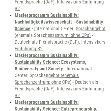
Fremdsprache (DaF). Intensivkurs Einführung
B2
Masterprogramm Sustainability:
Nachhaltigkeitswissenschaft - Sustainability
Science
-
International Center: Sprachangebot
(ehemals Sprachenzentrum; ohne CPs)
-
Deutsch als Fremdsprache (DaF). Intensivkurs
Einführung B2
Masterprogramm Sustainability:
Sustainability Science: Ecosystems,
Biodiversity and Society
-
International
Center: Sprachangebot (ehemals
Sprachenzentrum; ohne CPs)
-
Deutsch als
Fremdsprache (DaF). Intensivkurs Einführung
B2
Masterprogramm Sustainability:
Sustainability Science: Entrepreneurship,