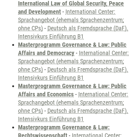
International Law of Global Security, Peace
and Development
-
International Center:
Sprachangebot (ehemals Sprachenzentrum;
ohne CPs)
-
Deutsch als Fremdsprache (DaF).
Intensivkurs Einführung B1
Masterprogramm Governance & Law: Public
Affairs and Democracy
-
International Center:
Sprachangebot (ehemals Sprachenzentrum;
ohne CPs)
-
Deutsch als Fremdsprache (DaF).
Intensivkurs Einführung B1
Masterprogramm Governance & Law: Public
Affairs and Economics
-
International Center:
Sprachangebot (ehemals Sprachenzentrum;
ohne CPs)
-
Deutsch als Fremdsprache (DaF).
Intensivkurs Einführung B1
Masterprogramm Governance & Law:
Rechtswissenschaft
-
International Center: