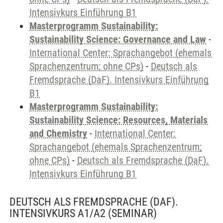
Intensivkurs Einführung B1
Masterprogramm Sustainability:
Sustainability Science: Governance and Law
-
International Center: Sprachangebot (ehemals
Sprachenzentrum; ohne CPs)
-
Deutsch als
Fremdsprache (DaF). Intensivkurs Einführung
B1
Masterprogramm Sustainability:
Sustainability Science: Resources, Materials
and Chemistry
-
International Center:
Sprachangebot (ehemals Sprachenzentrum;
ohne CPs)
-
Deutsch als Fremdsprache (DaF).
Intensivkurs Einführung B1
DEUTSCH ALS FREMDSPRACHE (DAF).
INTENSIVKURS A1/A2
(SEMINAR)