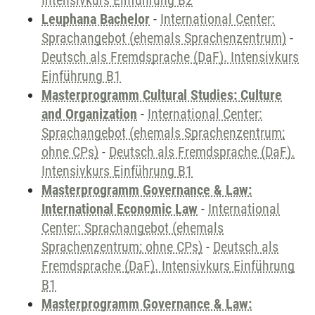
Intensivkurs Einführung B2
Leuphana Bachelor
-
International Center:
Sprachangebot (ehemals Sprachenzentrum)
-
Deutsch als Fremdsprache (DaF). Intensivkurs
Einführung B1
Masterprogramm Cultural Studies: Culture
and Organization
-
International Center:
Sprachangebot (ehemals Sprachenzentrum;
ohne CPs)
-
Deutsch als Fremdsprache (DaF).
Intensivkurs Einführung B1
Masterprogramm Governance & Law:
International Economic Law
-
International
Center: Sprachangebot (ehemals
Sprachenzentrum; ohne CPs)
-
Deutsch als
Fremdsprache (DaF). Intensivkurs Einführung
B1
Masterprogramm Governance & Law: