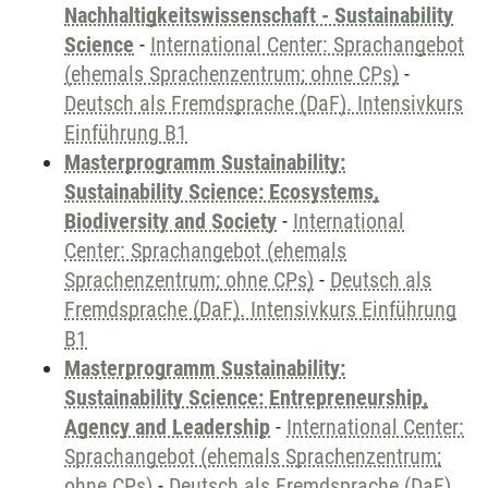
Nachhaltigkeitswissenschaft - Sustainability
Science
-
International Center: Sprachangebot
(ehemals Sprachenzentrum; ohne CPs)
-
Deutsch als Fremdsprache (DaF). Intensivkurs
Einführung B1
Masterprogramm Sustainability:
Sustainability Science: Ecosystems,
Biodiversity and Society
-
International
Center: Sprachangebot (ehemals
Sprachenzentrum; ohne CPs)
-
Deutsch als
Fremdsprache (DaF). Intensivkurs Einführung
B1
Masterprogramm Sustainability:
Sustainability Science: Entrepreneurship,
Agency and Leadership
-
International Center:
Sprachangebot (ehemals Sprachenzentrum;
ohne CPs)
-
Deutsch als Fremdsprache (DaF).