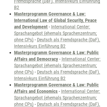
Fremdsprache (DaF). Intensivkurs Einführung
B2
Masterprogramm Governance & Law:
International Law of Global Security, Peace
and Development
-
International Center:
Sprachangebot (ehemals Sprachenzentrum;
ohne CPs)
-
Deutsch als Fremdsprache (DaF).
Intensivkurs Einführung B2
Masterprogramm Governance & Law: Public
Affairs and Democracy
-
International Center:
Sprachangebot (ehemals Sprachenzentrum;
ohne CPs)
-
Deutsch als Fremdsprache (DaF).
Intensivkurs Einführung B2
Masterprogramm Governance & Law: Public
Affairs and Economics
-
International Center:
Sprachangebot (ehemals Sprachenzentrum;
ohne CPs)
-
Deutsch als Fremdsprache (DaF).