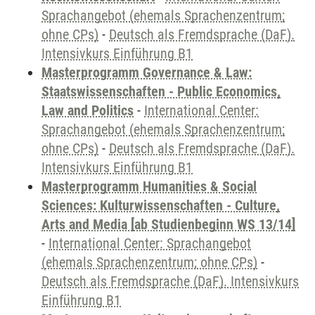
Sprachangebot (ehemals Sprachenzentrum;
ohne CPs)
-
Deutsch als Fremdsprache (DaF).
Intensivkurs Einführung B1
Masterprogramm Governance & Law:
Staatswissenschaften - Public Economics,
Law and Politics
-
International Center:
Sprachangebot (ehemals Sprachenzentrum;
ohne CPs)
-
Deutsch als Fremdsprache (DaF).
Intensivkurs Einführung B1
Masterprogramm Humanities & Social
Sciences: Kulturwissenschaften - Culture,
Arts and Media [ab Studienbeginn WS 13/14]
-
International Center: Sprachangebot
(ehemals Sprachenzentrum; ohne CPs)
-
Deutsch als Fremdsprache (DaF). Intensivkurs
Einführung B1