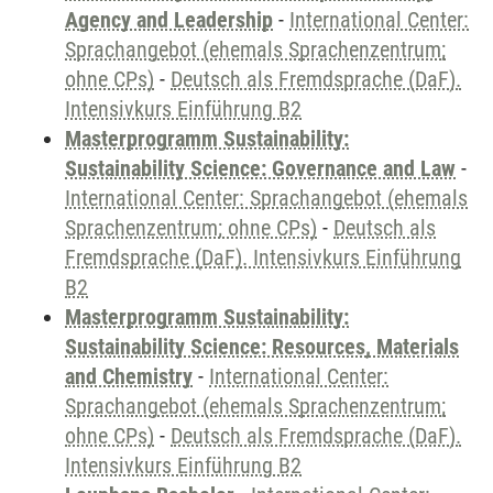
Agency and Leadership
-
International Center:
Sprachangebot (ehemals Sprachenzentrum;
ohne CPs)
-
Deutsch als Fremdsprache (DaF).
Intensivkurs Einführung B2
Masterprogramm Sustainability:
Sustainability Science: Governance and Law
-
International Center: Sprachangebot (ehemals
Sprachenzentrum; ohne CPs)
-
Deutsch als
Fremdsprache (DaF). Intensivkurs Einführung
B2
Masterprogramm Sustainability:
Sustainability Science: Resources, Materials
and Chemistry
-
International Center:
Sprachangebot (ehemals Sprachenzentrum;
ohne CPs)
-
Deutsch als Fremdsprache (DaF).
Intensivkurs Einführung B2