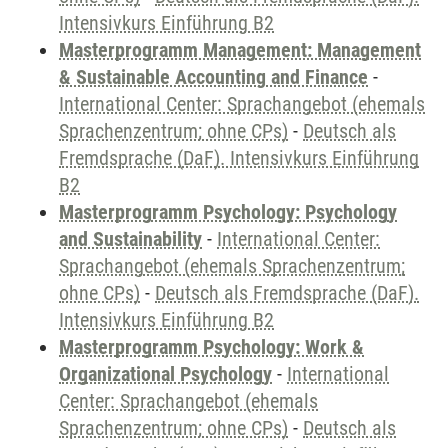
Intensivkurs Einführung B2
Masterprogramm Management: Management
& Sustainable Accounting and Finance
-
International Center: Sprachangebot (ehemals
Sprachenzentrum; ohne CPs)
-
Deutsch als
Fremdsprache (DaF). Intensivkurs Einführung
B2
Masterprogramm Psychology: Psychology
and Sustainability
-
International Center:
Sprachangebot (ehemals Sprachenzentrum;
ohne CPs)
-
Deutsch als Fremdsprache (DaF).
Intensivkurs Einführung B2
Masterprogramm Psychology: Work &
Organizational Psychology
-
International
Center: Sprachangebot (ehemals
Sprachenzentrum; ohne CPs)
-
Deutsch als