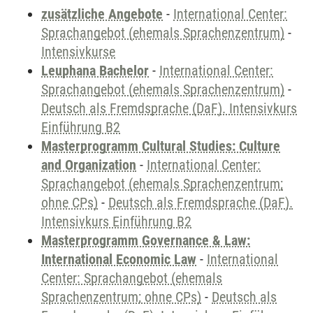
zusätzliche Angebote
-
International Center:
Sprachangebot (ehemals Sprachenzentrum)
-
Intensivkurse
Leuphana Bachelor
-
International Center:
Sprachangebot (ehemals Sprachenzentrum)
-
Deutsch als Fremdsprache (DaF). Intensivkurs
Einführung B2
Masterprogramm Cultural Studies: Culture
and Organization
-
International Center:
Sprachangebot (ehemals Sprachenzentrum;
ohne CPs)
-
Deutsch als Fremdsprache (DaF).
Intensivkurs Einführung B2
Masterprogramm Governance & Law:
International Economic Law
-
International
Center: Sprachangebot (ehemals
Sprachenzentrum; ohne CPs)
-
Deutsch als