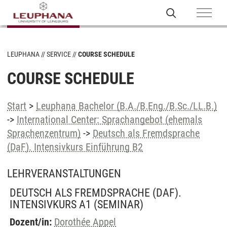
LEUPHANA
SERVICE
COURSE SCHEDULE
COURSE SCHEDULE
Start
>
Leuphana Bachelor (B.A./B.Eng./B.Sc./LL.B.)
->
International Center: Sprachangebot (ehemals
Sprachenzentrum)
->
Deutsch als Fremdsprache
(DaF). Intensivkurs Einführung B2
LEHRVERANSTALTUNGEN
DEUTSCH ALS FREMDSPRACHE (DAF).
INTENSIVKURS A1
(SEMINAR)
Dozent/in:
Dorothée Appel