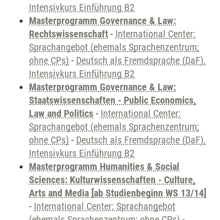
Intensivkurs Einführung B2
Masterprogramm Governance & Law:
Rechtswissenschaft
-
International Center:
Sprachangebot (ehemals Sprachenzentrum;
ohne CPs)
-
Deutsch als Fremdsprache (DaF).
Intensivkurs Einführung B2
Masterprogramm Governance & Law:
Staatswissenschaften - Public Economics,
Law and Politics
-
International Center:
Sprachangebot (ehemals Sprachenzentrum;
ohne CPs)
-
Deutsch als Fremdsprache (DaF).
Intensivkurs Einführung B2
Masterprogramm Humanities & Social
Sciences: Kulturwissenschaften - Culture,
Arts and Media [ab Studienbeginn WS 13/14]
-
International Center: Sprachangebot
(ehemals Sprachenzentrum; ohne CPs)
-