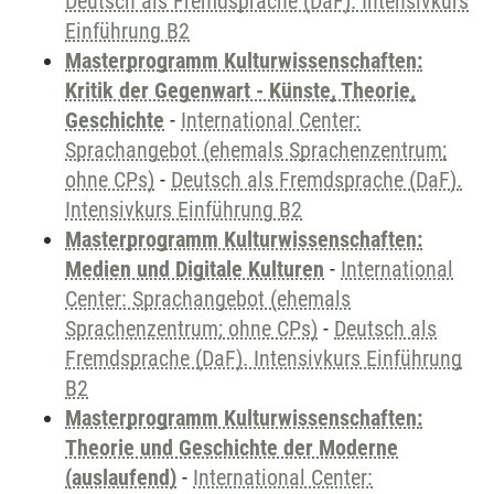
Deutsch als Fremdsprache (DaF). Intensivkurs
Einführung B2
Masterprogramm Kulturwissenschaften:
Kritik der Gegenwart - Künste, Theorie,
Geschichte
-
International Center:
Sprachangebot (ehemals Sprachenzentrum;
ohne CPs)
-
Deutsch als Fremdsprache (DaF).
Intensivkurs Einführung B2
Masterprogramm Kulturwissenschaften:
Medien und Digitale Kulturen
-
International
Center: Sprachangebot (ehemals
Sprachenzentrum; ohne CPs)
-
Deutsch als
Fremdsprache (DaF). Intensivkurs Einführung
B2
Masterprogramm Kulturwissenschaften:
Theorie und Geschichte der Moderne
(auslaufend)
-
International Center: