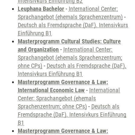
Intensivkurs Einführung B2
Leuphana Bachelor
-
International Center:
Sprachangebot (ehemals Sprachenzentrum)
-
Deutsch als Fremdsprache (DaF). Intensivkurs
Einführung B1
Masterprogramm Cultural Studies: Culture
and Organization
-
International Center:
Sprachangebot (ehemals Sprachenzentrum;
ohne CPs)
-
Deutsch als Fremdsprache (DaF).
Intensivkurs Einführung B1
Masterprogramm Governance & Law:
International Economic Law
-
International
Center: Sprachangebot (ehemals
Sprachenzentrum; ohne CPs)
-
Deutsch als
Fremdsprache (DaF). Intensivkurs Einführung
B1
Masterprogramm Governance & Law: