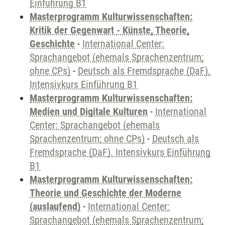
Einführung B1
Masterprogramm Kulturwissenschaften:
Kritik der Gegenwart - Künste, Theorie,
Geschichte
-
International Center:
Sprachangebot (ehemals Sprachenzentrum;
ohne CPs)
-
Deutsch als Fremdsprache (DaF).
Intensivkurs Einführung B1
Masterprogramm Kulturwissenschaften:
Medien und Digitale Kulturen
-
International
Center: Sprachangebot (ehemals
Sprachenzentrum; ohne CPs)
-
Deutsch als
Fremdsprache (DaF). Intensivkurs Einführung
B1
Masterprogramm Kulturwissenschaften:
Theorie und Geschichte der Moderne
(auslaufend)
-
International Center:
Sprachangebot (ehemals Sprachenzentrum;