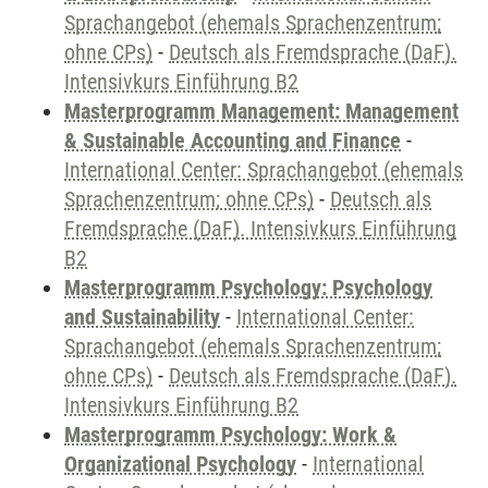
Sprachangebot (ehemals Sprachenzentrum;
ohne CPs)
-
Deutsch als Fremdsprache (DaF).
Intensivkurs Einführung B2
Masterprogramm Management: Management
& Sustainable Accounting and Finance
-
International Center: Sprachangebot (ehemals
Sprachenzentrum; ohne CPs)
-
Deutsch als
Fremdsprache (DaF). Intensivkurs Einführung
B2
Masterprogramm Psychology: Psychology
and Sustainability
-
International Center:
Sprachangebot (ehemals Sprachenzentrum;
ohne CPs)
-
Deutsch als Fremdsprache (DaF).
Intensivkurs Einführung B2
Masterprogramm Psychology: Work &
Organizational Psychology
-
International