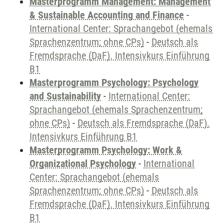
Masterprogramm Management: Management
& Sustainable Accounting and Finance
-
International Center: Sprachangebot (ehemals
Sprachenzentrum; ohne CPs)
-
Deutsch als
Fremdsprache (DaF). Intensivkurs Einführung
B1
Masterprogramm Psychology: Psychology
and Sustainability
-
International Center:
Sprachangebot (ehemals Sprachenzentrum;
ohne CPs)
-
Deutsch als Fremdsprache (DaF).
Intensivkurs Einführung B1
Masterprogramm Psychology: Work &
Organizational Psychology
-
International
Center: Sprachangebot (ehemals
Sprachenzentrum; ohne CPs)
-
Deutsch als
Fremdsprache (DaF). Intensivkurs Einführung
B1