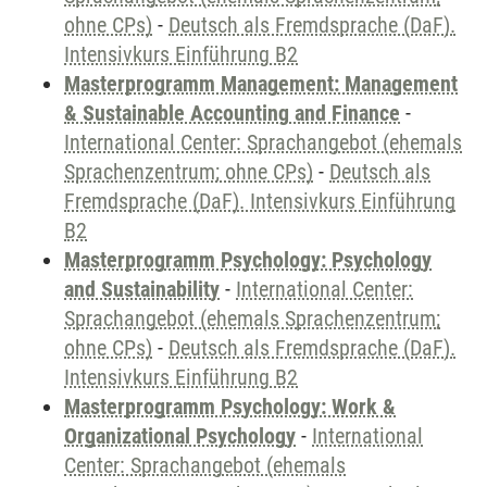
ohne CPs)
-
Deutsch als Fremdsprache (DaF).
Intensivkurs Einführung B2
Masterprogramm Management: Management
& Sustainable Accounting and Finance
-
International Center: Sprachangebot (ehemals
Sprachenzentrum; ohne CPs)
-
Deutsch als
Fremdsprache (DaF). Intensivkurs Einführung
B2
Masterprogramm Psychology: Psychology
and Sustainability
-
International Center:
Sprachangebot (ehemals Sprachenzentrum;
ohne CPs)
-
Deutsch als Fremdsprache (DaF).
Intensivkurs Einführung B2
Masterprogramm Psychology: Work &
Organizational Psychology
-
International
Center: Sprachangebot (ehemals