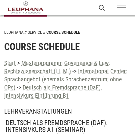
LEUPHANA
SERVICE
COURSE SCHEDULE
COURSE SCHEDULE
Start
>
Masterprogramm Governance & Law:
Rechtswissenschaft (LL.M.)
->
International Center:
Sprachangebot (ehemals Sprachenzentrum; ohne
CPs)
->
Deutsch als Fremdsprache (DaF).
Intensivkurs Einführung B1
LEHRVERANSTALTUNGEN
DEUTSCH ALS FREMDSPRACHE (DAF).
INTENSIVKURS A1
(SEMINAR)