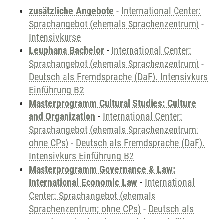
zusätzliche Angebote
-
International Center:
Sprachangebot (ehemals Sprachenzentrum)
-
Intensivkurse
Leuphana Bachelor
-
International Center:
Sprachangebot (ehemals Sprachenzentrum)
-
Deutsch als Fremdsprache (DaF). Intensivkurs
Einführung B2
Masterprogramm Cultural Studies: Culture
and Organization
-
International Center:
Sprachangebot (ehemals Sprachenzentrum;
ohne CPs)
-
Deutsch als Fremdsprache (DaF).
Intensivkurs Einführung B2
Masterprogramm Governance & Law:
International Economic Law
-
International
Center: Sprachangebot (ehemals
Sprachenzentrum; ohne CPs)
-
Deutsch als