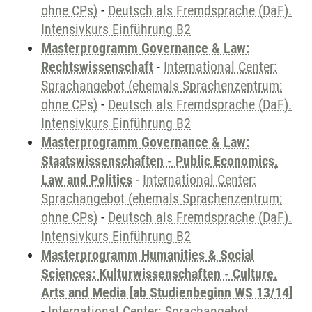
ohne CPs)
-
Deutsch als Fremdsprache (DaF).
Intensivkurs Einführung B2
Masterprogramm Governance & Law:
Rechtswissenschaft
-
International Center:
Sprachangebot (ehemals Sprachenzentrum;
ohne CPs)
-
Deutsch als Fremdsprache (DaF).
Intensivkurs Einführung B2
Masterprogramm Governance & Law:
Staatswissenschaften - Public Economics,
Law and Politics
-
International Center:
Sprachangebot (ehemals Sprachenzentrum;
ohne CPs)
-
Deutsch als Fremdsprache (DaF).
Intensivkurs Einführung B2
Masterprogramm Humanities & Social
Sciences: Kulturwissenschaften - Culture,
Arts and Media [ab Studienbeginn WS 13/14]
-
International Center: Sprachangebot