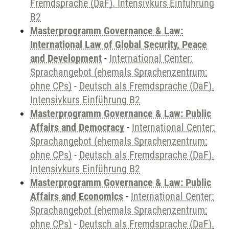
Fremdsprache (DaF). Intensivkurs Einführung
B2
Masterprogramm Governance & Law:
International Law of Global Security, Peace
and Development
-
International Center:
Sprachangebot (ehemals Sprachenzentrum;
ohne CPs)
-
Deutsch als Fremdsprache (DaF).
Intensivkurs Einführung B2
Masterprogramm Governance & Law: Public
Affairs and Democracy
-
International Center:
Sprachangebot (ehemals Sprachenzentrum;
ohne CPs)
-
Deutsch als Fremdsprache (DaF).
Intensivkurs Einführung B2
Masterprogramm Governance & Law: Public
Affairs and Economics
-
International Center:
Sprachangebot (ehemals Sprachenzentrum;
ohne CPs)
-
Deutsch als Fremdsprache (DaF).