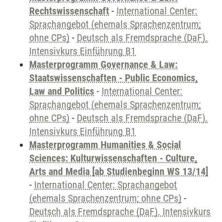
Rechtswissenschaft
-
International Center:
Sprachangebot (ehemals Sprachenzentrum;
ohne CPs)
-
Deutsch als Fremdsprache (DaF).
Intensivkurs Einführung B1
Masterprogramm Governance & Law:
Staatswissenschaften - Public Economics,
Law and Politics
-
International Center:
Sprachangebot (ehemals Sprachenzentrum;
ohne CPs)
-
Deutsch als Fremdsprache (DaF).
Intensivkurs Einführung B1
Masterprogramm Humanities & Social
Sciences: Kulturwissenschaften - Culture,
Arts and Media [ab Studienbeginn WS 13/14]
-
International Center: Sprachangebot
(ehemals Sprachenzentrum; ohne CPs)
-
Deutsch als Fremdsprache (DaF). Intensivkurs