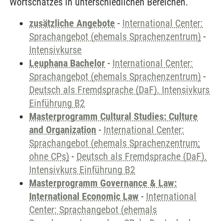
Wortschatzes in unterschiedlichen Bereichen.
zusätzliche Angebote
-
International Center:
Sprachangebot (ehemals Sprachenzentrum)
-
Intensivkurse
Leuphana Bachelor
-
International Center:
Sprachangebot (ehemals Sprachenzentrum)
-
Deutsch als Fremdsprache (DaF). Intensivkurs
Einführung B2
Masterprogramm Cultural Studies: Culture
and Organization
-
International Center:
Sprachangebot (ehemals Sprachenzentrum;
ohne CPs)
-
Deutsch als Fremdsprache (DaF).
Intensivkurs Einführung B2
Masterprogramm Governance & Law:
International Economic Law
-
International
Center: Sprachangebot (ehemals