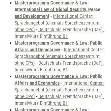
Masterprogramm Governance & Law:
International Law of Global Security, Peace
and Development
-
International Center:
Sprachangebot (ehemals Sprachenzentrum;
ohne CPs)
-
Deutsch als Fremdsprache (DaF).
Intensivkurs Einführung B1
Masterprogramm Governance & Law: Public
Affairs and Democracy
-
International Center:
Sprachangebot (ehemals Sprachenzentrum;
ohne CPs)
-
Deutsch als Fremdsprache (DaF).
Intensivkurs Einführung B1
Masterprogramm Governance & Law: Public
Affairs and Economics
-
International Center:
Sprachangebot (ehemals Sprachenzentrum;
ohne CPs)
-
Deutsch als Fremdsprache (DaF).
Intensivkurs Einführung B1
Masterprogramm Governance & Law: