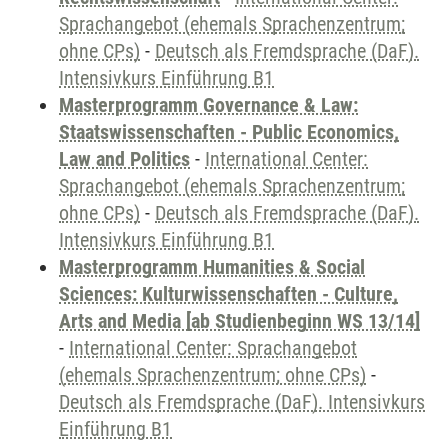
Sprachangebot (ehemals Sprachenzentrum;
ohne CPs)
-
Deutsch als Fremdsprache (DaF).
Intensivkurs Einführung B1
Masterprogramm Governance & Law:
Staatswissenschaften - Public Economics,
Law and Politics
-
International Center:
Sprachangebot (ehemals Sprachenzentrum;
ohne CPs)
-
Deutsch als Fremdsprache (DaF).
Intensivkurs Einführung B1
Masterprogramm Humanities & Social
Sciences: Kulturwissenschaften - Culture,
Arts and Media [ab Studienbeginn WS 13/14]
-
International Center: Sprachangebot
(ehemals Sprachenzentrum; ohne CPs)
-
Deutsch als Fremdsprache (DaF). Intensivkurs
Einführung B1