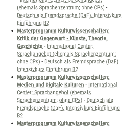
(ehemals Sprachenzentrum; ohne CPs)
-
Deutsch als Fremdsprache (DaF). Intensivkurs
Einführung B2
Masterprogramm Kulturwissenschaften:
Kritik der Gegenwart - Künste, Theorie,
Geschichte
-
International Center:
Sprachangebot (ehemals Sprachenzentrum;
ohne CPs)
-
Deutsch als Fremdsprache (DaF).
Intensivkurs Einführung B2
Masterprogramm Kulturwissenschaften:
Medien und Digitale Kulturen
-
International
Center: Sprachangebot (ehemals
Sprachenzentrum; ohne CPs)
-
Deutsch als
Fremdsprache (DaF). Intensivkurs Einführung
B2
Masterprogramm Kulturwissenschaften: