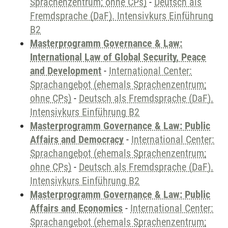
Sprachenzentrum; ohne CPs)
-
Deutsch als
Fremdsprache (DaF). Intensivkurs Einführung
B2
Masterprogramm Governance & Law:
International Law of Global Security, Peace
and Development
-
International Center:
Sprachangebot (ehemals Sprachenzentrum;
ohne CPs)
-
Deutsch als Fremdsprache (DaF).
Intensivkurs Einführung B2
Masterprogramm Governance & Law: Public
Affairs and Democracy
-
International Center:
Sprachangebot (ehemals Sprachenzentrum;
ohne CPs)
-
Deutsch als Fremdsprache (DaF).
Intensivkurs Einführung B2
Masterprogramm Governance & Law: Public
Affairs and Economics
-
International Center:
Sprachangebot (ehemals Sprachenzentrum;