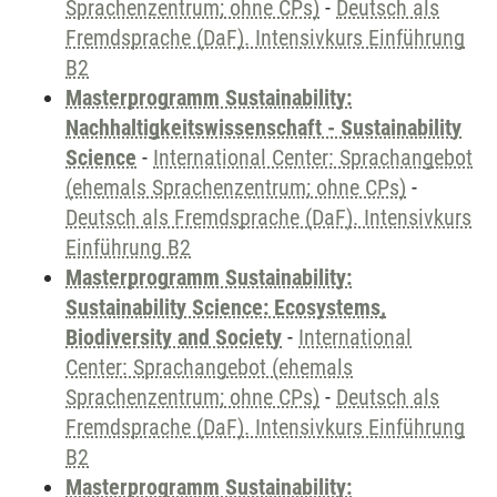
Sprachenzentrum; ohne CPs)
-
Deutsch als
Fremdsprache (DaF). Intensivkurs Einführung
B2
Masterprogramm Sustainability:
Nachhaltigkeitswissenschaft - Sustainability
Science
-
International Center: Sprachangebot
(ehemals Sprachenzentrum; ohne CPs)
-
Deutsch als Fremdsprache (DaF). Intensivkurs
Einführung B2
Masterprogramm Sustainability:
Sustainability Science: Ecosystems,
Biodiversity and Society
-
International
Center: Sprachangebot (ehemals
Sprachenzentrum; ohne CPs)
-
Deutsch als
Fremdsprache (DaF). Intensivkurs Einführung
B2
Masterprogramm Sustainability: