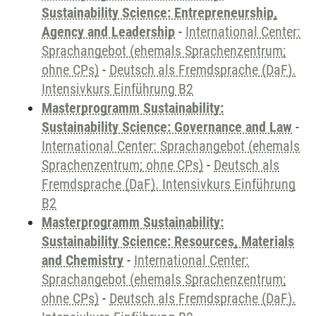
Sustainability Science: Entrepreneurship,
Agency and Leadership
-
International Center:
Sprachangebot (ehemals Sprachenzentrum;
ohne CPs)
-
Deutsch als Fremdsprache (DaF).
Intensivkurs Einführung B2
Masterprogramm Sustainability:
Sustainability Science: Governance and Law
-
International Center: Sprachangebot (ehemals
Sprachenzentrum; ohne CPs)
-
Deutsch als
Fremdsprache (DaF). Intensivkurs Einführung
B2
Masterprogramm Sustainability:
Sustainability Science: Resources, Materials
and Chemistry
-
International Center:
Sprachangebot (ehemals Sprachenzentrum;
ohne CPs)
-
Deutsch als Fremdsprache (DaF).