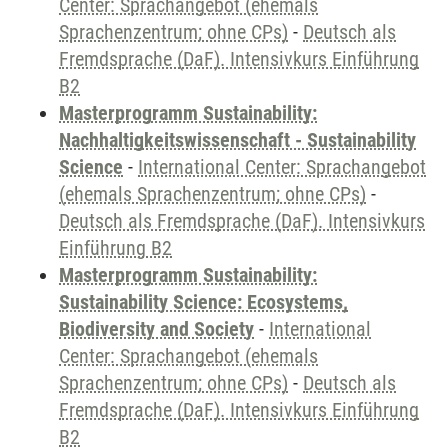
Center: Sprachangebot (ehemals
Sprachenzentrum; ohne CPs)
-
Deutsch als
Fremdsprache (DaF). Intensivkurs Einführung
B2
Masterprogramm Sustainability:
Nachhaltigkeitswissenschaft - Sustainability
Science
-
International Center: Sprachangebot
(ehemals Sprachenzentrum; ohne CPs)
-
Deutsch als Fremdsprache (DaF). Intensivkurs
Einführung B2
Masterprogramm Sustainability:
Sustainability Science: Ecosystems,
Biodiversity and Society
-
International
Center: Sprachangebot (ehemals
Sprachenzentrum; ohne CPs)
-
Deutsch als
Fremdsprache (DaF). Intensivkurs Einführung
B2