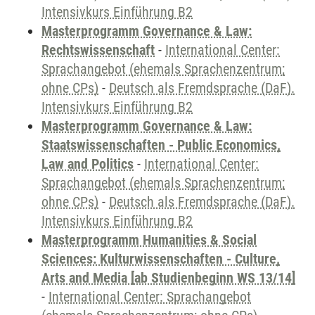
Intensivkurs Einführung B2
Masterprogramm Governance & Law:
Rechtswissenschaft
-
International Center:
Sprachangebot (ehemals Sprachenzentrum;
ohne CPs)
-
Deutsch als Fremdsprache (DaF).
Intensivkurs Einführung B2
Masterprogramm Governance & Law:
Staatswissenschaften - Public Economics,
Law and Politics
-
International Center:
Sprachangebot (ehemals Sprachenzentrum;
ohne CPs)
-
Deutsch als Fremdsprache (DaF).
Intensivkurs Einführung B2
Masterprogramm Humanities & Social
Sciences: Kulturwissenschaften - Culture,
Arts and Media [ab Studienbeginn WS 13/14]
-
International Center: Sprachangebot