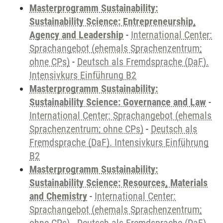
Masterprogramm Sustainability:
Sustainability Science: Entrepreneurship,
Agency and Leadership
-
International Center:
Sprachangebot (ehemals Sprachenzentrum;
ohne CPs)
-
Deutsch als Fremdsprache (DaF).
Intensivkurs Einführung B2
Masterprogramm Sustainability:
Sustainability Science: Governance and Law
-
International Center: Sprachangebot (ehemals
Sprachenzentrum; ohne CPs)
-
Deutsch als
Fremdsprache (DaF). Intensivkurs Einführung
B2
Masterprogramm Sustainability:
Sustainability Science: Resources, Materials
and Chemistry
-
International Center:
Sprachangebot (ehemals Sprachenzentrum;