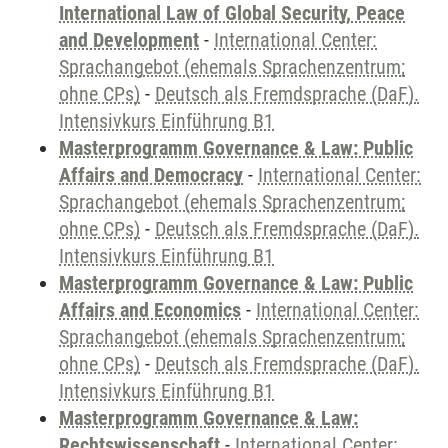
International Law of Global Security, Peace
and Development
-
International Center:
Sprachangebot (ehemals Sprachenzentrum;
ohne CPs)
-
Deutsch als Fremdsprache (DaF).
Intensivkurs Einführung B1
Masterprogramm Governance & Law: Public
Affairs and Democracy
-
International Center:
Sprachangebot (ehemals Sprachenzentrum;
ohne CPs)
-
Deutsch als Fremdsprache (DaF).
Intensivkurs Einführung B1
Masterprogramm Governance & Law: Public
Affairs and Economics
-
International Center:
Sprachangebot (ehemals Sprachenzentrum;
ohne CPs)
-
Deutsch als Fremdsprache (DaF).
Intensivkurs Einführung B1
Masterprogramm Governance & Law:
Rechtswissenschaft
-
International Center: