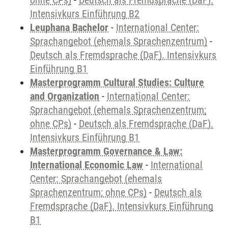
ohne CPs)
-
Deutsch als Fremdsprache (DaF).
Intensivkurs Einführung B2
Leuphana Bachelor
-
International Center:
Sprachangebot (ehemals Sprachenzentrum)
-
Deutsch als Fremdsprache (DaF). Intensivkurs
Einführung B1
Masterprogramm Cultural Studies: Culture
and Organization
-
International Center:
Sprachangebot (ehemals Sprachenzentrum;
ohne CPs)
-
Deutsch als Fremdsprache (DaF).
Intensivkurs Einführung B1
Masterprogramm Governance & Law:
International Economic Law
-
International
Center: Sprachangebot (ehemals
Sprachenzentrum; ohne CPs)
-
Deutsch als
Fremdsprache (DaF). Intensivkurs Einführung
B1