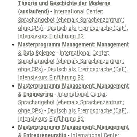
Theorie und Geschichte der Moderne
(auslaufend)
-
International Center:
Sprachangebot (ehemals Sprachenzentrum;
ohne CPs)
-
Deutsch als Fremdsprache (DaF).
Intensivkurs Einführung B2
Masterprogramm Management: Management
& Data Science
-
International Center:
Sprachangebot (ehemals Sprachenzentrum;
ohne CPs)
-
Deutsch als Fremdsprache (DaF).
Intensivkurs Einführung B2
Masterprogramm Management: Management
& Engineering
-
International Center:
Sprachangebot (ehemals Sprachenzentrum;
ohne CPs)
-
Deutsch als Fremdsprache (DaF).
Intensivkurs Einführung B2
Masterprogramm Management: Management
& Entrepreneurship
-
International Center: