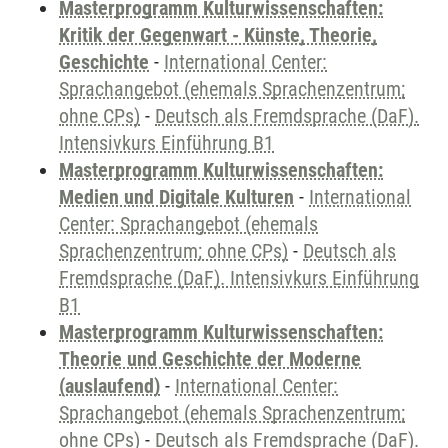
Masterprogramm Kulturwissenschaften:
Kritik der Gegenwart - Künste, Theorie,
Geschichte
-
International Center:
Sprachangebot (ehemals Sprachenzentrum;
ohne CPs)
-
Deutsch als Fremdsprache (DaF).
Intensivkurs Einführung B1
Masterprogramm Kulturwissenschaften:
Medien und Digitale Kulturen
-
International
Center: Sprachangebot (ehemals
Sprachenzentrum; ohne CPs)
-
Deutsch als
Fremdsprache (DaF). Intensivkurs Einführung
B1
Masterprogramm Kulturwissenschaften:
Theorie und Geschichte der Moderne
(auslaufend)
-
International Center:
Sprachangebot (ehemals Sprachenzentrum;
ohne CPs)
-
Deutsch als Fremdsprache (DaF).