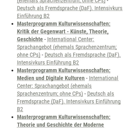
(ehemals Sprachenzentrum; ohne CPs)
-
Deutsch als Fremdsprache (DaF). Intensivkurs
Einführung B2
Masterprogramm Kulturwissenschaften:
Kritik der Gegenwart - Künste, Theorie,
Geschichte
-
International Center:
Sprachangebot (ehemals Sprachenzentrum;
ohne CPs)
-
Deutsch als Fremdsprache (DaF).
Intensivkurs Einführung B2
Masterprogramm Kulturwissenschaften:
Medien und Digitale Kulturen
-
International
Center: Sprachangebot (ehemals
Sprachenzentrum; ohne CPs)
-
Deutsch als
Fremdsprache (DaF). Intensivkurs Einführung
B2
Masterprogramm Kulturwissenschaften:
Theorie und Geschichte der Moderne