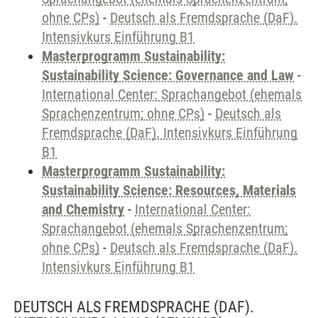
ohne CPs)
-
Deutsch als Fremdsprache (DaF).
Intensivkurs Einführung B1
Masterprogramm Sustainability:
Sustainability Science: Governance and Law
-
International Center: Sprachangebot (ehemals
Sprachenzentrum; ohne CPs)
-
Deutsch als
Fremdsprache (DaF). Intensivkurs Einführung
B1
Masterprogramm Sustainability:
Sustainability Science: Resources, Materials
and Chemistry
-
International Center:
Sprachangebot (ehemals Sprachenzentrum;
ohne CPs)
-
Deutsch als Fremdsprache (DaF).
Intensivkurs Einführung B1
DEUTSCH ALS FREMDSPRACHE (DAF).