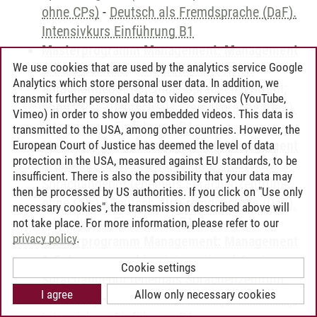
ohne CPs)
-
Deutsch als Fremdsprache (DaF).
Intensivkurs Einführung B1
Masterprogramm Management: Management
We use cookies that are used by the analytics service Google
& Data Science
-
International Center:
Analytics which store personal user data. In addition, we
Sprachangebot (ehemals Sprachenzentrum;
transmit further personal data to video services (YouTube,
ohne CPs)
-
Deutsch als Fremdsprache (DaF).
Vimeo) in order to show you embedded videos. This data is
Intensivkurs Einführung B1
transmitted to the USA, among other countries. However, the
Masterprogramm Management: Management
European Court of Justice has deemed the level of data
protection in the USA, measured against EU standards, to be
& Engineering
-
International Center:
insufficient. There is also the possibility that your data may
Sprachangebot (ehemals Sprachenzentrum;
then be processed by US authorities. If you click on "Use only
ohne CPs)
-
Deutsch als Fremdsprache (DaF).
necessary cookies", the transmission described above will
Intensivkurs Einführung B1
not take place. For more information, please refer to our
privacy policy
.
Masterprogramm Management: Management
& Entrepreneurship
-
International Center:
Cookie settings
Sprachangebot (ehemals Sprachenzentrum;
I agree
Allow only necessary cookies
ohne CPs)
-
Deutsch als Fremdsprache (DaF).