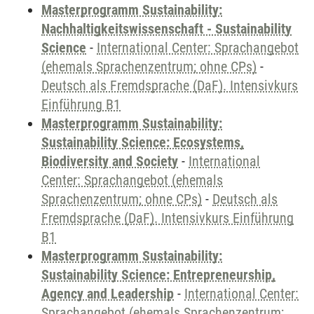
Masterprogramm Sustainability:
Nachhaltigkeitswissenschaft - Sustainability
Science
-
International Center: Sprachangebot
(ehemals Sprachenzentrum; ohne CPs)
-
Deutsch als Fremdsprache (DaF). Intensivkurs
Einführung B1
Masterprogramm Sustainability:
Sustainability Science: Ecosystems,
Biodiversity and Society
-
International
Center: Sprachangebot (ehemals
Sprachenzentrum; ohne CPs)
-
Deutsch als
Fremdsprache (DaF). Intensivkurs Einführung
B1
Masterprogramm Sustainability:
Sustainability Science: Entrepreneurship,
Agency and Leadership
-
International Center:
Sprachangebot (ehemals Sprachenzentrum;