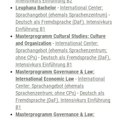
Intensivkurs Einführung B2
Leuphana Bachelor
-
International Center:
Sprachangebot (ehemals Sprachenzentrum)
-
Deutsch als Fremdsprache (DaF). Intensivkurs
Einführung B1
Masterprogramm Cultural Studies: Culture
and Organization
-
International Center:
Sprachangebot (ehemals Sprachenzentrum;
ohne CPs)
-
Deutsch als Fremdsprache (DaF).
Intensivkurs Einführung B1
Masterprogramm Governance & Law:
International Economic Law
-
International
Center: Sprachangebot (ehemals
Sprachenzentrum; ohne CPs)
-
Deutsch als
Fremdsprache (DaF). Intensivkurs Einführung
B1
Masterprogramm Governance & Law: