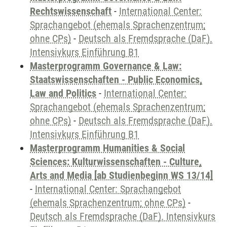
Rechtswissenschaft
-
International Center:
Sprachangebot (ehemals Sprachenzentrum;
ohne CPs)
-
Deutsch als Fremdsprache (DaF).
Intensivkurs Einführung B1
Masterprogramm Governance & Law:
Staatswissenschaften - Public Economics,
Law and Politics
-
International Center:
Sprachangebot (ehemals Sprachenzentrum;
ohne CPs)
-
Deutsch als Fremdsprache (DaF).
Intensivkurs Einführung B1
Masterprogramm Humanities & Social
Sciences: Kulturwissenschaften - Culture,
Arts and Media [ab Studienbeginn WS 13/14]
-
International Center: Sprachangebot
(ehemals Sprachenzentrum; ohne CPs)
-
Deutsch als Fremdsprache (DaF). Intensivkurs