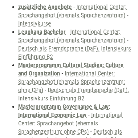
zusätzliche Angebote
-
International Center:
Sprachangebot (ehemals Sprachenzentrum)
-
Intensivkurse
Leuphana Bachelor
-
International Center:
Sprachangebot (ehemals Sprachenzentrum)
-
Deutsch als Fremdsprache (DaF). Intensivkurs
Einführung B2
Masterprogramm Cultural Studies: Culture
and Organization
-
International Center:
Sprachangebot (ehemals Sprachenzentrum;
ohne CPs)
-
Deutsch als Fremdsprache (DaF).
Intensivkurs Einführung B2
Masterprogramm Governance & Law:
International Economic Law
-
International
Center: Sprachangebot (ehemals
Sprachenzentrum; ohne CPs)
-
Deutsch als