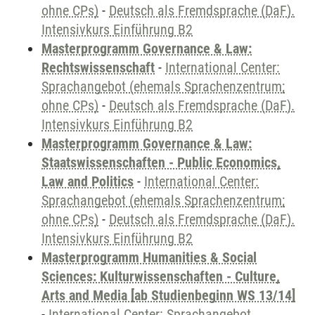
ohne CPs)
-
Deutsch als Fremdsprache (DaF).
Intensivkurs Einführung B2
Masterprogramm Governance & Law:
Rechtswissenschaft
-
International Center:
Sprachangebot (ehemals Sprachenzentrum;
ohne CPs)
-
Deutsch als Fremdsprache (DaF).
Intensivkurs Einführung B2
Masterprogramm Governance & Law:
Staatswissenschaften - Public Economics,
Law and Politics
-
International Center:
Sprachangebot (ehemals Sprachenzentrum;
ohne CPs)
-
Deutsch als Fremdsprache (DaF).
Intensivkurs Einführung B2
Masterprogramm Humanities & Social
Sciences: Kulturwissenschaften - Culture,
Arts and Media [ab Studienbeginn WS 13/14]
-
International Center: Sprachangebot