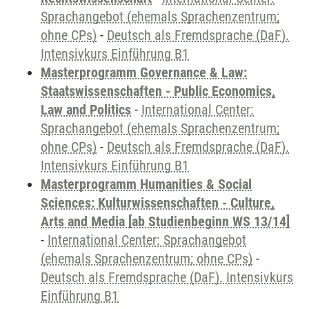
Sprachangebot (ehemals Sprachenzentrum;
ohne CPs)
-
Deutsch als Fremdsprache (DaF).
Intensivkurs Einführung B1
Masterprogramm Governance & Law:
Staatswissenschaften - Public Economics,
Law and Politics
-
International Center:
Sprachangebot (ehemals Sprachenzentrum;
ohne CPs)
-
Deutsch als Fremdsprache (DaF).
Intensivkurs Einführung B1
Masterprogramm Humanities & Social
Sciences: Kulturwissenschaften - Culture,
Arts and Media [ab Studienbeginn WS 13/14]
-
International Center: Sprachangebot
(ehemals Sprachenzentrum; ohne CPs)
-
Deutsch als Fremdsprache (DaF). Intensivkurs
Einführung B1