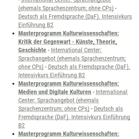
(ehemals Sprachenzentrum; ohne CPs)
-
Deutsch als Fremdsprache (DaF). Intensivkurs
Einführung B2
Masterprogramm Kulturwissenschaften:
Kritik der Gegenwart - Künste, Theorie,
Geschichte
-
International Center:
Sprachangebot (ehemals Sprachenzentrum;
ohne CPs)
-
Deutsch als Fremdsprache (DaF).
Intensivkurs Einführung B2
Masterprogramm Kulturwissenschaften:
Medien und Digitale Kulturen
-
International
Center: Sprachangebot (ehemals
Sprachenzentrum; ohne CPs)
-
Deutsch als
Fremdsprache (DaF). Intensivkurs Einführung
B2
Masterprogramm Kulturwissenschaften: