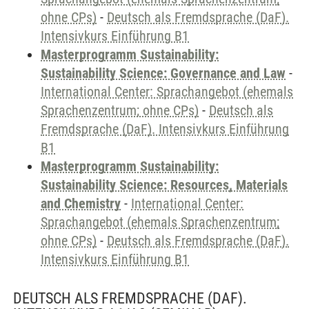
ohne CPs)
-
Deutsch als Fremdsprache (DaF).
Intensivkurs Einführung B1
Masterprogramm Sustainability:
Sustainability Science: Governance and Law
-
International Center: Sprachangebot (ehemals
Sprachenzentrum; ohne CPs)
-
Deutsch als
Fremdsprache (DaF). Intensivkurs Einführung
B1
Masterprogramm Sustainability:
Sustainability Science: Resources, Materials
and Chemistry
-
International Center:
Sprachangebot (ehemals Sprachenzentrum;
ohne CPs)
-
Deutsch als Fremdsprache (DaF).
Intensivkurs Einführung B1
DEUTSCH ALS FREMDSPRACHE (DAF).