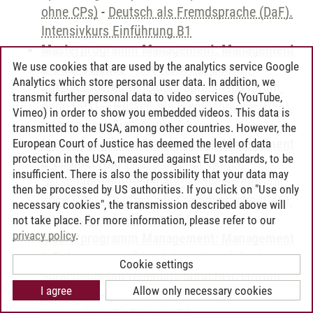
ohne CPs)
-
Deutsch als Fremdsprache (DaF).
Intensivkurs Einführung B1
Masterprogramm Management: Management
We use cookies that are used by the analytics service Google
& Data Science
-
International Center:
Analytics which store personal user data. In addition, we
Sprachangebot (ehemals Sprachenzentrum;
transmit further personal data to video services (YouTube,
ohne CPs)
-
Deutsch als Fremdsprache (DaF).
Vimeo) in order to show you embedded videos. This data is
Intensivkurs Einführung B1
transmitted to the USA, among other countries. However, the
Masterprogramm Management: Management
European Court of Justice has deemed the level of data
protection in the USA, measured against EU standards, to be
& Engineering
-
International Center:
insufficient. There is also the possibility that your data may
Sprachangebot (ehemals Sprachenzentrum;
then be processed by US authorities. If you click on "Use only
ohne CPs)
-
Deutsch als Fremdsprache (DaF).
necessary cookies", the transmission described above will
Intensivkurs Einführung B1
not take place. For more information, please refer to our
privacy policy
.
Masterprogramm Management: Management
& Entrepreneurship
-
International Center:
Cookie settings
Sprachangebot (ehemals Sprachenzentrum;
I agree
Allow only necessary cookies
ohne CPs)
-
Deutsch als Fremdsprache (DaF).