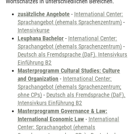
Wortschatzes in unterschiedlichen Bereichen.
zusätzliche Angebote
-
International Center:
Sprachangebot (ehemals Sprachenzentrum)
-
Intensivkurse
Leuphana Bachelor
-
International Center:
Sprachangebot (ehemals Sprachenzentrum)
-
Deutsch als Fremdsprache (DaF). Intensivkurs
Einführung B2
Masterprogramm Cultural Studies: Culture
and Organization
-
International Center:
Sprachangebot (ehemals Sprachenzentrum;
ohne CPs)
-
Deutsch als Fremdsprache (DaF).
Intensivkurs Einführung B2
Masterprogramm Governance & Law:
International Economic Law
-
International
Center: Sprachangebot (ehemals