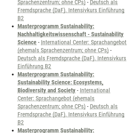
Sprachenzentrum; ohne CPs)
-
Deutsch als
Fremdsprache (DaF). Intensivkurs Einführung
B2
Masterprogramm Sustainability:
Nachhaltigkeitswissenschaft - Sustainability
Science
-
International Center: Sprachangebot
(ehemals Sprachenzentrum; ohne CPs)
-
Deutsch als Fremdsprache (DaF). Intensivkurs
Einführung B2
Masterprogramm Sustainability:
Sustainability Science: Ecosystems,
Biodiversity and Society
-
International
Center: Sprachangebot (ehemals
Sprachenzentrum; ohne CPs)
-
Deutsch als
Fremdsprache (DaF). Intensivkurs Einführung
B2
Masterprogramm Sustainability: