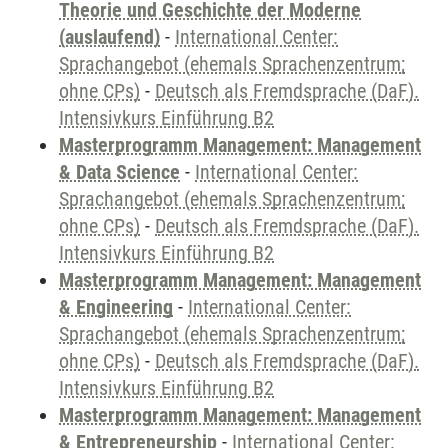
Theorie und Geschichte der Moderne
(auslaufend)
-
International Center:
Sprachangebot (ehemals Sprachenzentrum;
ohne CPs)
-
Deutsch als Fremdsprache (DaF).
Intensivkurs Einführung B2
Masterprogramm Management: Management
& Data Science
-
International Center:
Sprachangebot (ehemals Sprachenzentrum;
ohne CPs)
-
Deutsch als Fremdsprache (DaF).
Intensivkurs Einführung B2
Masterprogramm Management: Management
& Engineering
-
International Center:
Sprachangebot (ehemals Sprachenzentrum;
ohne CPs)
-
Deutsch als Fremdsprache (DaF).
Intensivkurs Einführung B2
Masterprogramm Management: Management
& Entrepreneurship
-
International Center: