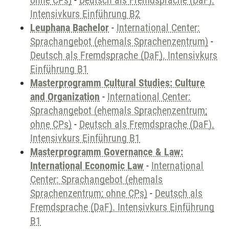
ohne CPs)
-
Deutsch als Fremdsprache (DaF).
Intensivkurs Einführung B2
Leuphana Bachelor
-
International Center:
Sprachangebot (ehemals Sprachenzentrum)
-
Deutsch als Fremdsprache (DaF). Intensivkurs
Einführung B1
Masterprogramm Cultural Studies: Culture
and Organization
-
International Center:
Sprachangebot (ehemals Sprachenzentrum;
ohne CPs)
-
Deutsch als Fremdsprache (DaF).
Intensivkurs Einführung B1
Masterprogramm Governance & Law:
International Economic Law
-
International
Center: Sprachangebot (ehemals
Sprachenzentrum; ohne CPs)
-
Deutsch als
Fremdsprache (DaF). Intensivkurs Einführung
B1