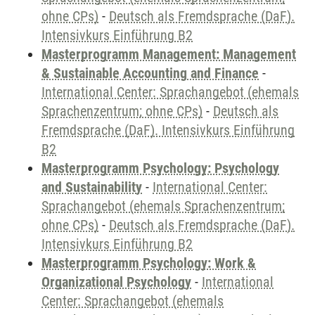
ohne CPs)
-
Deutsch als Fremdsprache (DaF).
Intensivkurs Einführung B2
Masterprogramm Management: Management
& Sustainable Accounting and Finance
-
International Center: Sprachangebot (ehemals
Sprachenzentrum; ohne CPs)
-
Deutsch als
Fremdsprache (DaF). Intensivkurs Einführung
B2
Masterprogramm Psychology: Psychology
and Sustainability
-
International Center:
Sprachangebot (ehemals Sprachenzentrum;
ohne CPs)
-
Deutsch als Fremdsprache (DaF).
Intensivkurs Einführung B2
Masterprogramm Psychology: Work &
Organizational Psychology
-
International
Center: Sprachangebot (ehemals