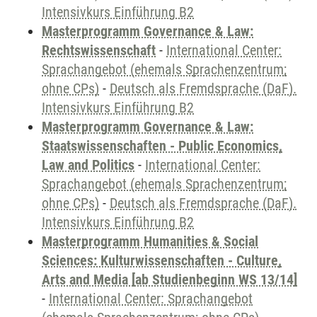
Intensivkurs Einführung B2
Masterprogramm Governance & Law:
Rechtswissenschaft
-
International Center:
Sprachangebot (ehemals Sprachenzentrum;
ohne CPs)
-
Deutsch als Fremdsprache (DaF).
Intensivkurs Einführung B2
Masterprogramm Governance & Law:
Staatswissenschaften - Public Economics,
Law and Politics
-
International Center:
Sprachangebot (ehemals Sprachenzentrum;
ohne CPs)
-
Deutsch als Fremdsprache (DaF).
Intensivkurs Einführung B2
Masterprogramm Humanities & Social
Sciences: Kulturwissenschaften - Culture,
Arts and Media [ab Studienbeginn WS 13/14]
-
International Center: Sprachangebot