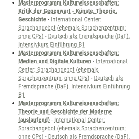
Masterprogramm Kulturwissenschaften:
Kritik der Gegenwart - Künste, Theorie,
Geschichte
-
International Center:
Sprachangebot (ehemals Sprachenzentrum;
ohne CPs)
-
Deutsch als Fremdsprache (DaF).
Intensivkurs Einführung B1
Masterprogramm Kulturwissenschaften:
Medien und Digitale Kulturen
-
International
Center: Sprachangebot (ehemals
Sprachenzentrum; ohne CPs)
-
Deutsch als
Fremdsprache (DaF). Intensivkurs Einführung
B1
Masterprogramm Kulturwissenschaften:
Theorie und Geschichte der Moderne
(auslaufend)
-
International Center:
Sprachangebot (ehemals Sprachenzentrum;
ohne CPs)
-
Deutsch als Fremdsprache (DaF).