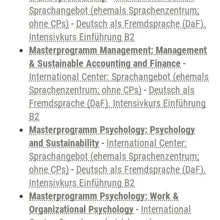
Sprachangebot (ehemals Sprachenzentrum;
ohne CPs)
-
Deutsch als Fremdsprache (DaF).
Intensivkurs Einführung B2
Masterprogramm Management: Management
& Sustainable Accounting and Finance
-
International Center: Sprachangebot (ehemals
Sprachenzentrum; ohne CPs)
-
Deutsch als
Fremdsprache (DaF). Intensivkurs Einführung
B2
Masterprogramm Psychology: Psychology
and Sustainability
-
International Center:
Sprachangebot (ehemals Sprachenzentrum;
ohne CPs)
-
Deutsch als Fremdsprache (DaF).
Intensivkurs Einführung B2
Masterprogramm Psychology: Work &
Organizational Psychology
-
International