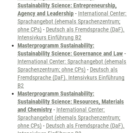
Sustainability Science: Entrepreneurship,
Agency and Leadership
-
International Center:
Sprachangebot (ehemals Sprachenzentrum;
ohne CPs)
-
Deutsch als Fremdsprache (DaF).
Intensivkurs Einführung B2
Masterprogramm Sustainability:
Sustainability Science: Governance and Law
-
International Center: Sprachangebot (ehemals
Sprachenzentrum; ohne CPs)
-
Deutsch als
Fremdsprache (DaF). Intensivkurs Einführung
B2
Masterprogramm Sustainability:
Sustainability Science: Resources, Materials
and Chemistry
-
International Center:
Sprachangebot (ehemals Sprachenzentrum;
ohne CPs)
-
Deutsch als Fremdsprache (DaF).