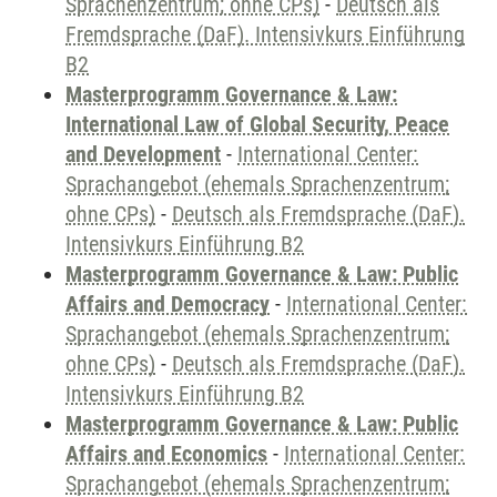
Sprachenzentrum; ohne CPs)
-
Deutsch als
Fremdsprache (DaF). Intensivkurs Einführung
B2
Masterprogramm Governance & Law:
International Law of Global Security, Peace
and Development
-
International Center:
Sprachangebot (ehemals Sprachenzentrum;
ohne CPs)
-
Deutsch als Fremdsprache (DaF).
Intensivkurs Einführung B2
Masterprogramm Governance & Law: Public
Affairs and Democracy
-
International Center:
Sprachangebot (ehemals Sprachenzentrum;
ohne CPs)
-
Deutsch als Fremdsprache (DaF).
Intensivkurs Einführung B2
Masterprogramm Governance & Law: Public
Affairs and Economics
-
International Center:
Sprachangebot (ehemals Sprachenzentrum;