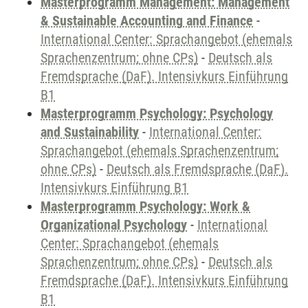
Masterprogramm Management: Management
& Sustainable Accounting and Finance
-
International Center: Sprachangebot (ehemals
Sprachenzentrum; ohne CPs)
-
Deutsch als
Fremdsprache (DaF). Intensivkurs Einführung
B1
Masterprogramm Psychology: Psychology
and Sustainability
-
International Center:
Sprachangebot (ehemals Sprachenzentrum;
ohne CPs)
-
Deutsch als Fremdsprache (DaF).
Intensivkurs Einführung B1
Masterprogramm Psychology: Work &
Organizational Psychology
-
International
Center: Sprachangebot (ehemals
Sprachenzentrum; ohne CPs)
-
Deutsch als
Fremdsprache (DaF). Intensivkurs Einführung
B1