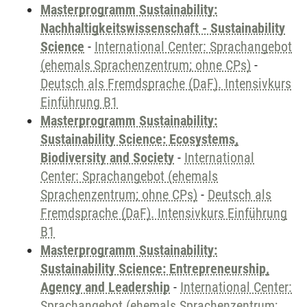
Masterprogramm Sustainability:
Nachhaltigkeitswissenschaft - Sustainability
Science
-
International Center: Sprachangebot
(ehemals Sprachenzentrum; ohne CPs)
-
Deutsch als Fremdsprache (DaF). Intensivkurs
Einführung B1
Masterprogramm Sustainability:
Sustainability Science: Ecosystems,
Biodiversity and Society
-
International
Center: Sprachangebot (ehemals
Sprachenzentrum; ohne CPs)
-
Deutsch als
Fremdsprache (DaF). Intensivkurs Einführung
B1
Masterprogramm Sustainability:
Sustainability Science: Entrepreneurship,
Agency and Leadership
-
International Center:
Sprachangebot (ehemals Sprachenzentrum;