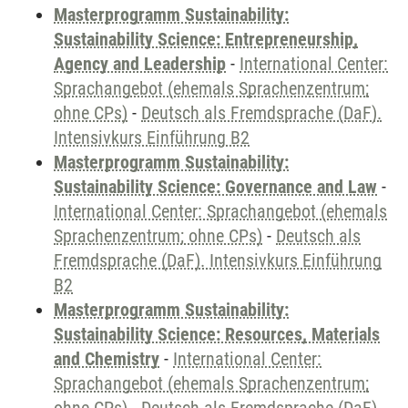
Masterprogramm Sustainability:
Sustainability Science: Entrepreneurship,
Agency and Leadership
-
International Center:
Sprachangebot (ehemals Sprachenzentrum;
ohne CPs)
-
Deutsch als Fremdsprache (DaF).
Intensivkurs Einführung B2
Masterprogramm Sustainability:
Sustainability Science: Governance and Law
-
International Center: Sprachangebot (ehemals
Sprachenzentrum; ohne CPs)
-
Deutsch als
Fremdsprache (DaF). Intensivkurs Einführung
B2
Masterprogramm Sustainability:
Sustainability Science: Resources, Materials
and Chemistry
-
International Center:
Sprachangebot (ehemals Sprachenzentrum;