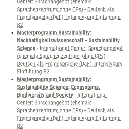
Center: Sprachangebot (ehemals
Sprachenzentrum; ohne CPs)
-
Deutsch als
Fremdsprache (DaF). Intensivkurs Einführung
B2
Masterprogramm Sustainability:
Nachhaltigkeitswissenschaft - Sustainability
Science
-
International Center: Sprachangebot
(ehemals Sprachenzentrum; ohne CPs)
-
Deutsch als Fremdsprache (DaF). Intensivkurs
Einführung B2
Masterprogramm Sustainability:
Sustainability Science: Ecosystems,
Biodiversity and Society
-
International
Center: Sprachangebot (ehemals
Sprachenzentrum; ohne CPs)
-
Deutsch als
Fremdsprache (DaF). Intensivkurs Einführung
B2