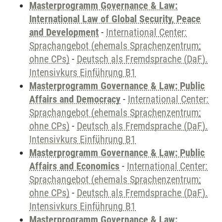
Masterprogramm Governance & Law:
International Law of Global Security, Peace
and Development
-
International Center:
Sprachangebot (ehemals Sprachenzentrum;
ohne CPs)
-
Deutsch als Fremdsprache (DaF).
Intensivkurs Einführung B1
Masterprogramm Governance & Law: Public
Affairs and Democracy
-
International Center:
Sprachangebot (ehemals Sprachenzentrum;
ohne CPs)
-
Deutsch als Fremdsprache (DaF).
Intensivkurs Einführung B1
Masterprogramm Governance & Law: Public
Affairs and Economics
-
International Center:
Sprachangebot (ehemals Sprachenzentrum;
ohne CPs)
-
Deutsch als Fremdsprache (DaF).
Intensivkurs Einführung B1
Masterprogramm Governance & Law: