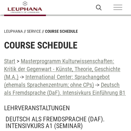
LEUPHANA
SERVICE
COURSE SCHEDULE
COURSE SCHEDULE
Start
>
Masterprogramm Kulturwissenschaften:
Kritik der Gegenwart - Künste, Theorie, Geschichte
(M.A.)
->
International Center: Sprachangebot
(ehemals Sprachenzentrum; ohne CPs)
->
Deutsch
als Fremdsprache (DaF). Intensivkurs Einführung B1
LEHRVERANSTALTUNGEN
DEUTSCH ALS FREMDSPRACHE (DAF).
INTENSIVKURS A1
(SEMINAR)