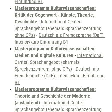
Einführung B1
Masterprogramm Kulturwissenschaften:
Kritik der Gegenwart - Künste, Theorie,
Geschichte
-
International Center:
Sprachangebot (ehemals Sprachenzentrum;
ohne CPs)
-
Deutsch als Fremdsprache (DaF).
Intensivkurs Einführung B1
Masterprogramm Kulturwissenschaften:
Medien und Digitale Kulturen
-
International
Center: Sprachangebot (ehemals
Sprachenzentrum; ohne CPs)
-
Deutsch als
Fremdsprache (DaF). Intensivkurs Einführung
B1
Masterprogramm Kulturwissenschaften:
Theorie und Geschichte der Moderne
(auslaufend)
-
International Center:
Sprachangebot (ehemals Sprachenzentrum;