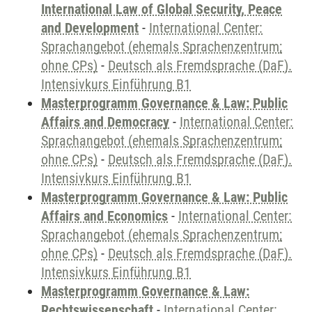
International Law of Global Security, Peace
and Development
-
International Center:
Sprachangebot (ehemals Sprachenzentrum;
ohne CPs)
-
Deutsch als Fremdsprache (DaF).
Intensivkurs Einführung B1
Masterprogramm Governance & Law: Public
Affairs and Democracy
-
International Center:
Sprachangebot (ehemals Sprachenzentrum;
ohne CPs)
-
Deutsch als Fremdsprache (DaF).
Intensivkurs Einführung B1
Masterprogramm Governance & Law: Public
Affairs and Economics
-
International Center:
Sprachangebot (ehemals Sprachenzentrum;
ohne CPs)
-
Deutsch als Fremdsprache (DaF).
Intensivkurs Einführung B1
Masterprogramm Governance & Law:
Rechtswissenschaft
-
International Center: