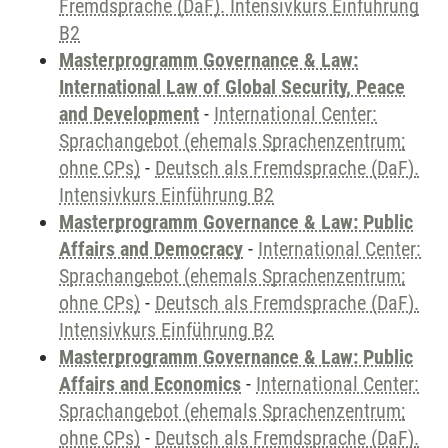
Fremdsprache (DaF). Intensivkurs Einführung
B2
Masterprogramm Governance & Law:
International Law of Global Security, Peace
and Development
-
International Center:
Sprachangebot (ehemals Sprachenzentrum;
ohne CPs)
-
Deutsch als Fremdsprache (DaF).
Intensivkurs Einführung B2
Masterprogramm Governance & Law: Public
Affairs and Democracy
-
International Center:
Sprachangebot (ehemals Sprachenzentrum;
ohne CPs)
-
Deutsch als Fremdsprache (DaF).
Intensivkurs Einführung B2
Masterprogramm Governance & Law: Public
Affairs and Economics
-
International Center:
Sprachangebot (ehemals Sprachenzentrum;
ohne CPs)
-
Deutsch als Fremdsprache (DaF).