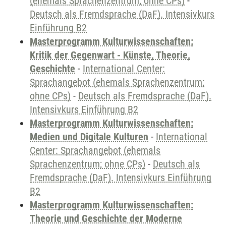
(ehemals Sprachenzentrum; ohne CPs)
-
Deutsch als Fremdsprache (DaF). Intensivkurs
Einführung B2
Masterprogramm Kulturwissenschaften:
Kritik der Gegenwart - Künste, Theorie,
Geschichte
-
International Center:
Sprachangebot (ehemals Sprachenzentrum;
ohne CPs)
-
Deutsch als Fremdsprache (DaF).
Intensivkurs Einführung B2
Masterprogramm Kulturwissenschaften:
Medien und Digitale Kulturen
-
International
Center: Sprachangebot (ehemals
Sprachenzentrum; ohne CPs)
-
Deutsch als
Fremdsprache (DaF). Intensivkurs Einführung
B2
Masterprogramm Kulturwissenschaften:
Theorie und Geschichte der Moderne