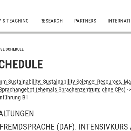
Y & TEACHING
RESEARCH
PARTNERS
INTERNAT
SE SCHEDULE
CHEDULE
m Sustainability: Sustainability Science: Resources, Ma
: Sprachangebot (ehemals Sprachenzentrum; ohne CPs)
-
inführung B1
ALTUNGEN
FREMDSPRACHE (DAF). INTENSIVKURS