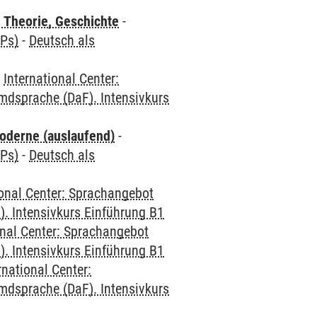
 Theorie, Geschichte
-
CPs)
-
Deutsch als
-
International Center:
mdsprache (DaF). Intensivkurs
oderne (auslaufend)
-
CPs)
-
Deutsch als
ional Center: Sprachangebot
. Intensivkurs Einführung B1
onal Center: Sprachangebot
. Intensivkurs Einführung B1
rnational Center:
mdsprache (DaF). Intensivkurs