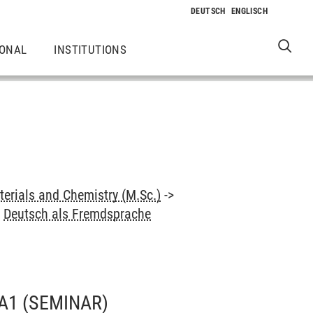
IONAL
INSTITUTIONS
terials and Chemistry (M.Sc.)
->
>
Deutsch als Fremdsprache
 A1
(SEMINAR)