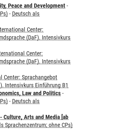
ity, Peace and Development
-
CPs)
-
Deutsch als
ternational Center:
mdsprache (DaF). Intensivkurs
ternational Center:
mdsprache (DaF). Intensivkurs
al Center: Sprachangebot
. Intensivkurs Einführung B1
nomics, Law and Politics
-
CPs)
-
Deutsch als
 Culture, Arts and Media [ab
als Sprachenzentrum; ohne CPs)