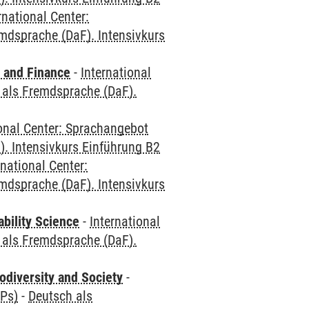
rnational Center:
mdsprache (DaF). Intensivkurs
 and Finance
-
International
 als Fremdsprache (DaF).
ional Center: Sprachangebot
. Intensivkurs Einführung B2
rnational Center:
mdsprache (DaF). Intensivkurs
bility Science
-
International
 als Fremdsprache (DaF).
odiversity and Society
-
CPs)
-
Deutsch als