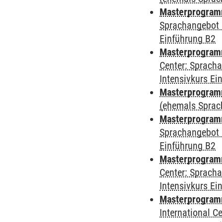
Masterprogram
Sprachangebot 
Einführung B2
Masterprogram
Center: Sprach
Intensivkurs Ei
Masterprogramm
(ehemals Sprac
Masterprogramm
Sprachangebot 
Einführung B2
Masterprogramm 
Center: Sprach
Intensivkurs Ei
Masterprogramm 
International 