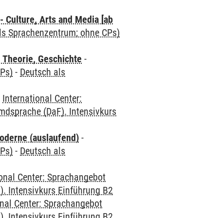
 Culture, Arts and Media [ab
als Sprachenzentrum; ohne CPs)
 Theorie, Geschichte
-
CPs)
-
Deutsch als
-
International Center:
mdsprache (DaF). Intensivkurs
oderne (auslaufend)
-
CPs)
-
Deutsch als
ional Center: Sprachangebot
. Intensivkurs Einführung B2
onal Center: Sprachangebot
. Intensivkurs Einführung B2