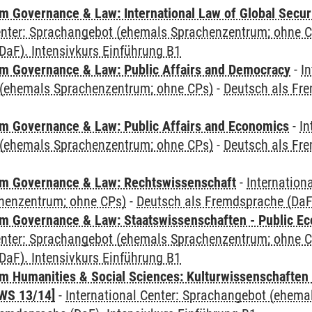
 Governance & Law: International Law of Global Secur
Center: Sprachangebot (ehemals Sprachenzentrum; ohne 
DaF). Intensivkurs Einführung B1
 Governance & Law: Public Affairs and Democracy
-
In
(ehemals Sprachenzentrum; ohne CPs)
-
Deutsch als Fre
 Governance & Law: Public Affairs and Economics
-
In
(ehemals Sprachenzentrum; ohne CPs)
-
Deutsch als Fre
m Governance & Law: Rechtswissenschaft
-
Internation
henzentrum; ohne CPs)
-
Deutsch als Fremdsprache (DaF)
 Governance & Law: Staatswissenschaften - Public Eco
Center: Sprachangebot (ehemals Sprachenzentrum; ohne 
DaF). Intensivkurs Einführung B1
 Humanities & Social Sciences: Kulturwissenschaften -
WS 13/14]
-
International Center: Sprachangebot (ehem