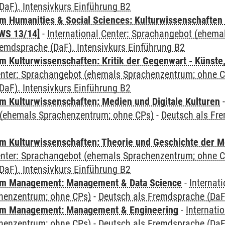
DaF). Intensivkurs Einführung B2
 Humanities & Social Sciences: Kulturwissenschaften -
WS 13/14]
-
International Center: Sprachangebot (ehem
remdsprache (DaF). Intensivkurs Einführung B2
 Kulturwissenschaften: Kritik der Gegenwart - Künste,
Center: Sprachangebot (ehemals Sprachenzentrum; ohne 
DaF). Intensivkurs Einführung B2
 Kulturwissenschaften: Medien und Digitale Kulturen
(ehemals Sprachenzentrum; ohne CPs)
-
Deutsch als Fre
 Kulturwissenschaften: Theorie und Geschichte der M
Center: Sprachangebot (ehemals Sprachenzentrum; ohne 
DaF). Intensivkurs Einführung B2
m Management: Management & Data Science
-
Internat
henzentrum; ohne CPs)
-
Deutsch als Fremdsprache (DaF)
m Management: Management & Engineering
-
Internati
henzentrum; ohne CPs)
-
Deutsch als Fremdsprache (DaF)