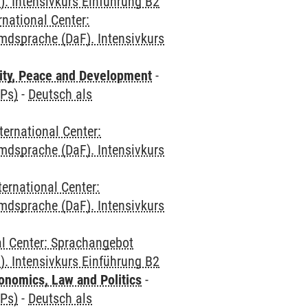
. Intensivkurs Einführung B2
rnational Center:
mdsprache (DaF). Intensivkurs
ity, Peace and Development
-
CPs)
-
Deutsch als
ternational Center:
mdsprache (DaF). Intensivkurs
ternational Center:
mdsprache (DaF). Intensivkurs
al Center: Sprachangebot
. Intensivkurs Einführung B2
nomics, Law and Politics
-
CPs)
-
Deutsch als