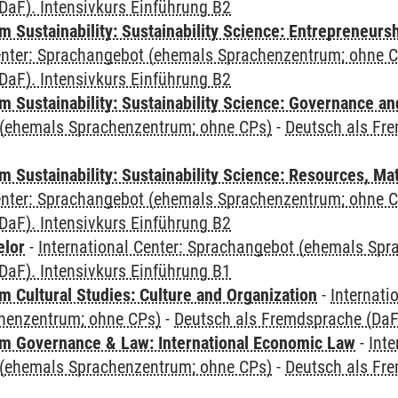
DaF). Intensivkurs Einführung B2
 Sustainability: Sustainability Science: Entrepreneurs
Center: Sprachangebot (ehemals Sprachenzentrum; ohne 
DaF). Intensivkurs Einführung B2
 Sustainability: Sustainability Science: Governance a
(ehemals Sprachenzentrum; ohne CPs)
-
Deutsch als Fre
Sustainability: Sustainability Science: Resources, Ma
Center: Sprachangebot (ehemals Sprachenzentrum; ohne 
DaF). Intensivkurs Einführung B2
elor
-
International Center: Sprachangebot (ehemals Sp
DaF). Intensivkurs Einführung B1
 Cultural Studies: Culture and Organization
-
Internati
henzentrum; ohne CPs)
-
Deutsch als Fremdsprache (DaF)
 Governance & Law: International Economic Law
-
Inte
(ehemals Sprachenzentrum; ohne CPs)
-
Deutsch als Fre