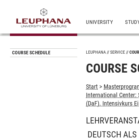
UNIVERSITY
STUD
LEUPHANA
SERVICE
COUR
COURSE SCHEDULE
COURSE S
Start
>
Masterprogram
International Center
(DaF). Intensivkurs E
LEHRVERANST
DEUTSCH ALS 