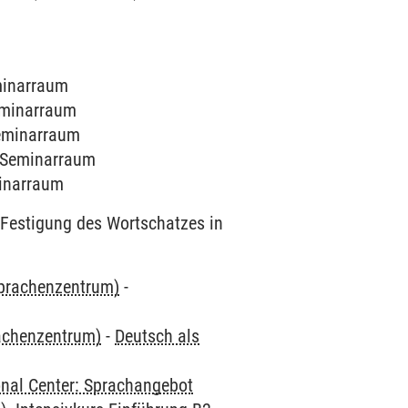
eminarraum
Seminarraum
Seminarraum
5 Seminarraum
minarraum
Festigung des Wortschatzes in
Sprachenzentrum)
-
rachenzentrum)
-
Deutsch als
onal Center: Sprachangebot