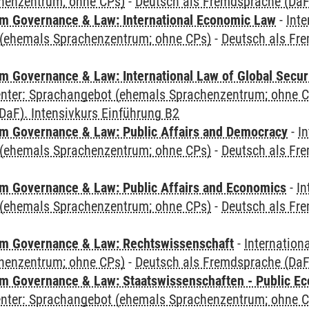
henzentrum; ohne CPs)
-
Deutsch als Fremdsprache (DaF)
 Governance & Law: International Economic Law
-
Inte
(ehemals Sprachenzentrum; ohne CPs)
-
Deutsch als Fre
 Governance & Law: International Law of Global Secur
Center: Sprachangebot (ehemals Sprachenzentrum; ohne 
DaF). Intensivkurs Einführung B2
 Governance & Law: Public Affairs and Democracy
-
In
(ehemals Sprachenzentrum; ohne CPs)
-
Deutsch als Fre
 Governance & Law: Public Affairs and Economics
-
In
(ehemals Sprachenzentrum; ohne CPs)
-
Deutsch als Fre
m Governance & Law: Rechtswissenschaft
-
Internation
henzentrum; ohne CPs)
-
Deutsch als Fremdsprache (DaF)
 Governance & Law: Staatswissenschaften - Public Eco
Center: Sprachangebot (ehemals Sprachenzentrum; ohne 