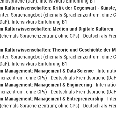
remdsprache (DaF). Intensivkurs Einführung B1
 Kulturwissenschaften: Kritik der Gegenwart - Künste,
Center: Sprachangebot (ehemals Sprachenzentrum; ohne 
DaF). Intensivkurs Einführung B1
 Kulturwissenschaften: Medien und Digitale Kulturen
(ehemals Sprachenzentrum; ohne CPs)
-
Deutsch als Fre
 Kulturwissenschaften: Theorie und Geschichte der M
Center: Sprachangebot (ehemals Sprachenzentrum; ohne 
DaF). Intensivkurs Einführung B1
m Management: Management & Data Science
-
Internat
henzentrum; ohne CPs)
-
Deutsch als Fremdsprache (DaF)
m Management: Management & Engineering
-
Internati
henzentrum; ohne CPs)
-
Deutsch als Fremdsprache (DaF)
m Management: Management & Entrepreneurship
-
Inte
(ehemals Sprachenzentrum; ohne CPs)
-
Deutsch als Fre