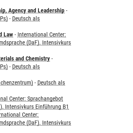
hip, Agency and Leadership
-
CPs)
-
Deutsch als
nd Law
-
International Center:
mdsprache (DaF). Intensivkurs
terials and Chemistry
-
CPs)
-
Deutsch als
rachenzentrum)
-
Deutsch als
onal Center: Sprachangebot
. Intensivkurs Einführung B1
rnational Center:
mdsprache (DaF). Intensivkurs