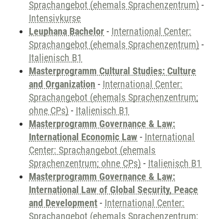
Sprachangebot (ehemals Sprachenzentrum)
-
Intensivkurse
Leuphana Bachelor
-
International Center:
Sprachangebot (ehemals Sprachenzentrum)
-
Italienisch B1
Masterprogramm Cultural Studies: Culture
and Organization
-
International Center:
Sprachangebot (ehemals Sprachenzentrum;
ohne CPs)
-
Italienisch B1
Masterprogramm Governance & Law:
International Economic Law
-
International
Center: Sprachangebot (ehemals
Sprachenzentrum; ohne CPs)
-
Italienisch B1
Masterprogramm Governance & Law:
International Law of Global Security, Peace
and Development
-
International Center:
Sprachangebot (ehemals Sprachenzentrum;