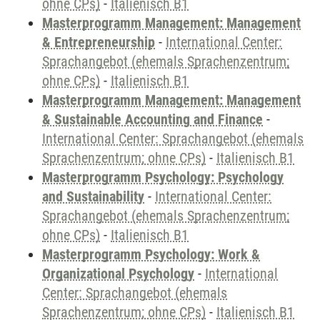
ohne CPs)
-
Italienisch B1
Masterprogramm Management: Management
& Entrepreneurship
-
International Center:
Sprachangebot (ehemals Sprachenzentrum;
ohne CPs)
-
Italienisch B1
Masterprogramm Management: Management
& Sustainable Accounting and Finance
-
International Center: Sprachangebot (ehemals
Sprachenzentrum; ohne CPs)
-
Italienisch B1
Masterprogramm Psychology: Psychology
and Sustainability
-
International Center:
Sprachangebot (ehemals Sprachenzentrum;
ohne CPs)
-
Italienisch B1
Masterprogramm Psychology: Work &
Organizational Psychology
-
International
Center: Sprachangebot (ehemals
Sprachenzentrum; ohne CPs)
-
Italienisch B1