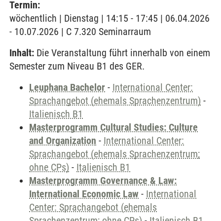
Termin:
wöchentlich | Dienstag | 14:15 - 17:45 | 06.04.2026
- 10.07.2026 | C 7.320 Seminarraum
Inhalt:
Die Veranstaltung führt innerhalb von einem
Semester zum Niveau B1 des GER.
Leuphana Bachelor
-
International Center:
Sprachangebot (ehemals Sprachenzentrum)
-
Italienisch B1
Masterprogramm Cultural Studies: Culture
and Organization
-
International Center:
Sprachangebot (ehemals Sprachenzentrum;
ohne CPs)
-
Italienisch B1
Masterprogramm Governance & Law:
International Economic Law
-
International
Center: Sprachangebot (ehemals
Sprachenzentrum; ohne CPs)
-
Italienisch B1