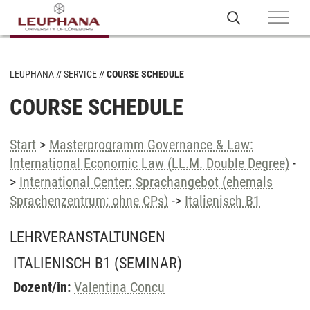
LEUPHANA
SERVICE
COURSE SCHEDULE
COURSE SCHEDULE
Start
>
Masterprogramm Governance & Law:
International Economic Law (LL.M. Double Degree)
-
>
International Center: Sprachangebot (ehemals
Sprachenzentrum; ohne CPs)
->
Italienisch B1
LEHRVERANSTALTUNGEN
ITALIENISCH B1
(SEMINAR)
Dozent/in:
Valentina Concu