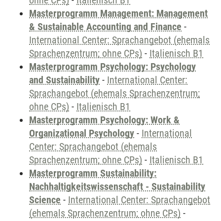
ohne CPs)
-
Italienisch B1
Masterprogramm Management: Management
& Sustainable Accounting and Finance
-
International Center: Sprachangebot (ehemals
Sprachenzentrum; ohne CPs)
-
Italienisch B1
Masterprogramm Psychology: Psychology
and Sustainability
-
International Center:
Sprachangebot (ehemals Sprachenzentrum;
ohne CPs)
-
Italienisch B1
Masterprogramm Psychology: Work &
Organizational Psychology
-
International
Center: Sprachangebot (ehemals
Sprachenzentrum; ohne CPs)
-
Italienisch B1
Masterprogramm Sustainability:
Nachhaltigkeitswissenschaft - Sustainability
Science
-
International Center: Sprachangebot
(ehemals Sprachenzentrum; ohne CPs)
-