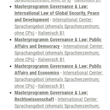
Masterprogramm Governance & Law:
International Law of Global Security, Peace
and Development
-
International Center:
Sprachangebot (ehemals Sprachenzentrum;
ohne CPs)
-
Italienisch B1
Masterprogramm Governance & Law: Public
Affairs and Democracy
-
International Center:
Sprachangebot (ehemals Sprachenzentrum;
ohne CPs)
-
Italienisch B1
Masterprogramm Governance & Law: Public
Affairs and Economics
-
International Center:
Sprachangebot (ehemals Sprachenzentrum;
ohne CPs)
-
Italienisch B1
Masterprogramm Governance & Law:
Rechtswissenschaft
-
International Center:
Sprachangebot (ehemals Sprachenzentrum;