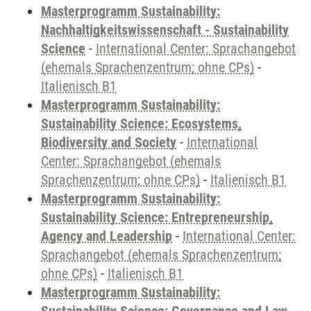
Masterprogramm Sustainability:
Nachhaltigkeitswissenschaft - Sustainability
Science
-
International Center: Sprachangebot
(ehemals Sprachenzentrum; ohne CPs)
-
Italienisch B1
Masterprogramm Sustainability:
Sustainability Science: Ecosystems,
Biodiversity and Society
-
International
Center: Sprachangebot (ehemals
Sprachenzentrum; ohne CPs)
-
Italienisch B1
Masterprogramm Sustainability:
Sustainability Science: Entrepreneurship,
Agency and Leadership
-
International Center:
Sprachangebot (ehemals Sprachenzentrum;
ohne CPs)
-
Italienisch B1
Masterprogramm Sustainability: