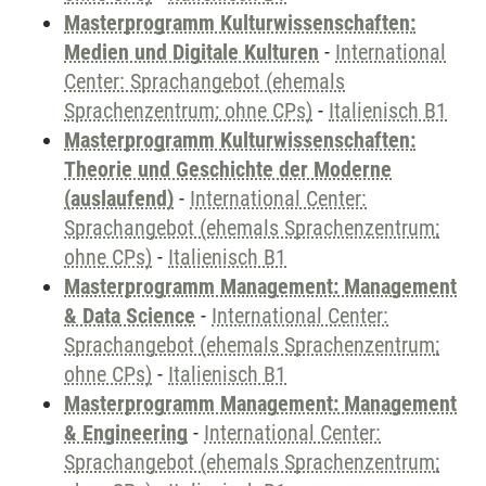
Masterprogramm Kulturwissenschaften:
Medien und Digitale Kulturen
-
International
Center: Sprachangebot (ehemals
Sprachenzentrum; ohne CPs)
-
Italienisch B1
Masterprogramm Kulturwissenschaften:
Theorie und Geschichte der Moderne
(auslaufend)
-
International Center:
Sprachangebot (ehemals Sprachenzentrum;
ohne CPs)
-
Italienisch B1
Masterprogramm Management: Management
& Data Science
-
International Center:
Sprachangebot (ehemals Sprachenzentrum;
ohne CPs)
-
Italienisch B1
Masterprogramm Management: Management
& Engineering
-
International Center:
Sprachangebot (ehemals Sprachenzentrum;