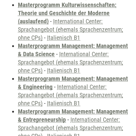
Masterprogramm Kulturwissenschaften:
Theorie und Geschichte der Moderne
(auslaufend)
-
International Center:
Sprachangebot (ehemals Sprachenzentrum;
ohne CPs)
-
Italienisch B1
Masterprogramm Management: Management
& Data Science
-
International Center:
Sprachangebot (ehemals Sprachenzentrum;
ohne CPs)
-
Italienisch B1
Masterprogramm Management: Management
& Engineering
-
International Center:
Sprachangebot (ehemals Sprachenzentrum;
ohne CPs)
-
Italienisch B1
Masterprogramm Management: Management
& Entrepreneurship
-
International Center:
Sprachangebot (ehemals Sprachenzentrum;