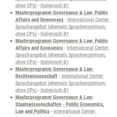
ohne CPs)
-
Italienisch B1
Masterprogramm Governance & Law: Public
Affairs and Democracy
-
International Center:
Sprachangebot (ehemals Sprachenzentrum;
ohne CPs)
-
Italienisch B1
Masterprogramm Governance & Law: Public
Affairs and Economics
-
International Center:
Sprachangebot (ehemals Sprachenzentrum;
ohne CPs)
-
Italienisch B1
Masterprogramm Governance & Law:
Rechtswissenschaft
-
International Center:
Sprachangebot (ehemals Sprachenzentrum;
ohne CPs)
-
Italienisch B1
Masterprogramm Governance & Law:
Staatswissenschaften - Public Economics,
Law and Politics
-
International Center: