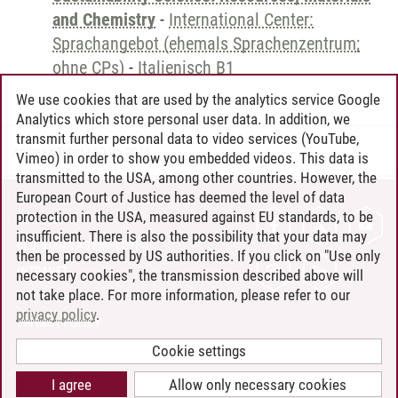
and Chemistry
-
International Center:
Sprachangebot (ehemals Sprachenzentrum;
ohne CPs)
-
Italienisch B1
We use cookies that are used by the analytics service Google
Analytics which store personal user data. In addition, we
transmit further personal data to video services (YouTube,
Andreea Tribel
/
30.06.2024
Vimeo) in order to show you embedded videos. This data is
transmitted to the USA, among other countries. However, the
European Court of Justice has deemed the level of data
protection in the USA, measured against EU standards, to be
CONTACT
insufficient. There is also the possibility that your data may
LEUPHANA AS EMPLOYER
then be processed by US authorities. If you click on "Use only
INTRANET
necessary cookies", the transmission described above will
not take place. For more information, please refer to our
SITE NOTICE
privacy policy
.
PRIVACY POLICY
ACCESSIBILITY
Cookie settings
COOKIE SETTINGS
I agree
Allow only necessary cookies