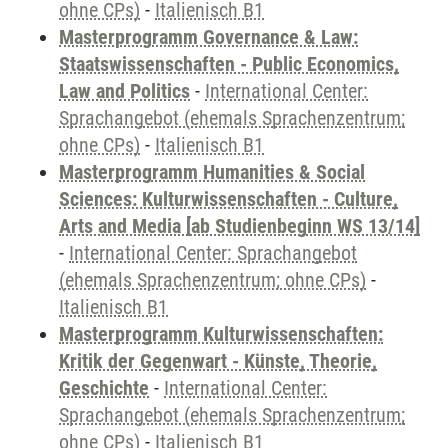
ohne CPs)
-
Italienisch B1
Masterprogramm Governance & Law:
Staatswissenschaften - Public Economics,
Law and Politics
-
International Center:
Sprachangebot (ehemals Sprachenzentrum;
ohne CPs)
-
Italienisch B1
Masterprogramm Humanities & Social
Sciences: Kulturwissenschaften - Culture,
Arts and Media [ab Studienbeginn WS 13/14]
-
International Center: Sprachangebot
(ehemals Sprachenzentrum; ohne CPs)
-
Italienisch B1
Masterprogramm Kulturwissenschaften:
Kritik der Gegenwart - Künste, Theorie,
Geschichte
-
International Center:
Sprachangebot (ehemals Sprachenzentrum;
ohne CPs)
-
Italienisch B1