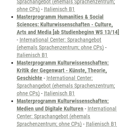
Sprachangebot (ehemals Sprachenzentrum;
ohne CPs)
-
Italienisch B1
Masterprogramm Humanities & Social
Sciences: Kulturwissenschaften - Culture,
Arts and Media [ab Studienbeginn WS 13/14]
-
International Center: Sprachangebot
(ehemals Sprachenzentrum; ohne CPs)
-
Italienisch B1
Masterprogramm Kulturwissenschaften:
Kritik der Gegenwart - Künste, Theorie,
Geschichte
-
International Center:
Sprachangebot (ehemals Sprachenzentrum;
ohne CPs)
-
Italienisch B1
Masterprogramm Kulturwissenschaften:
Medien und Digitale Kulturen
-
International
Center: Sprachangebot (ehemals
Sprachenzentrum; ohne CPs)
-
Italienisch B1