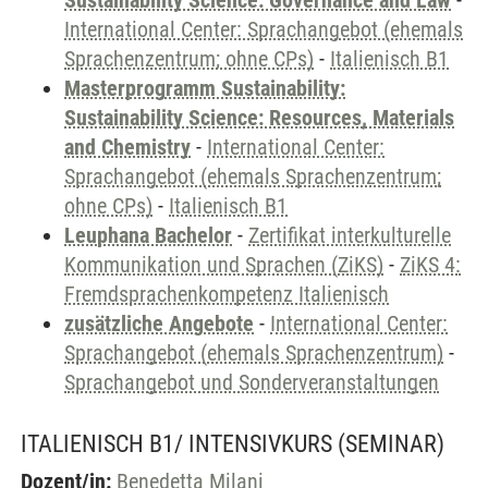
Sustainability Science: Governance and Law
-
International Center: Sprachangebot (ehemals
Sprachenzentrum; ohne CPs)
-
Italienisch B1
Masterprogramm Sustainability:
Sustainability Science: Resources, Materials
and Chemistry
-
International Center:
Sprachangebot (ehemals Sprachenzentrum;
ohne CPs)
-
Italienisch B1
Leuphana Bachelor
-
Zertifikat interkulturelle
Kommunikation und Sprachen (ZiKS)
-
ZiKS 4:
Fremdsprachenkompetenz Italienisch
zusätzliche Angebote
-
International Center:
Sprachangebot (ehemals Sprachenzentrum)
-
Sprachangebot und Sonderveranstaltungen
ITALIENISCH B1/ INTENSIVKURS
(SEMINAR)
Dozent/in:
Benedetta Milani