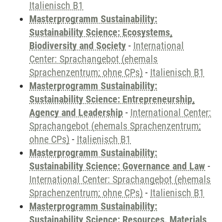
Italienisch B1
Masterprogramm Sustainability:
Sustainability Science: Ecosystems,
Biodiversity and Society
-
International
Center: Sprachangebot (ehemals
Sprachenzentrum; ohne CPs)
-
Italienisch B1
Masterprogramm Sustainability:
Sustainability Science: Entrepreneurship,
Agency and Leadership
-
International Center:
Sprachangebot (ehemals Sprachenzentrum;
ohne CPs)
-
Italienisch B1
Masterprogramm Sustainability:
Sustainability Science: Governance and Law
-
International Center: Sprachangebot (ehemals
Sprachenzentrum; ohne CPs)
-
Italienisch B1
Masterprogramm Sustainability:
Sustainability Science: Resources, Materials