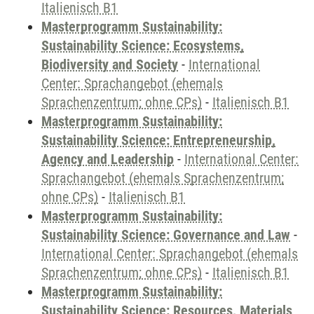
Italienisch B1
Masterprogramm Sustainability:
Sustainability Science: Ecosystems,
Biodiversity and Society
-
International
Center: Sprachangebot (ehemals
Sprachenzentrum; ohne CPs)
-
Italienisch B1
Masterprogramm Sustainability:
Sustainability Science: Entrepreneurship,
Agency and Leadership
-
International Center:
Sprachangebot (ehemals Sprachenzentrum;
ohne CPs)
-
Italienisch B1
Masterprogramm Sustainability:
Sustainability Science: Governance and Law
-
International Center: Sprachangebot (ehemals
Sprachenzentrum; ohne CPs)
-
Italienisch B1
Masterprogramm Sustainability:
Sustainability Science: Resources, Materials