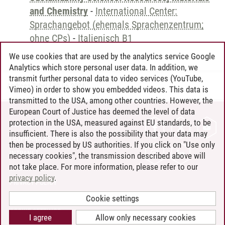
and Chemistry
-
International Center:
Sprachangebot (ehemals Sprachenzentrum;
ohne CPs)
-
Italienisch B1
We use cookies that are used by the analytics service Google
Analytics which store personal user data. In addition, we
transmit further personal data to video services (YouTube,
Andreea Tribel
/
30.06.2024
Vimeo) in order to show you embedded videos. This data is
transmitted to the USA, among other countries. However, the
European Court of Justice has deemed the level of data
protection in the USA, measured against EU standards, to be
CONTACT
insufficient. There is also the possibility that your data may
LEUPHANA AS EMPLOYER
then be processed by US authorities. If you click on "Use only
INTRANET
necessary cookies", the transmission described above will
not take place. For more information, please refer to our
SITE NOTICE
privacy policy
.
PRIVACY POLICY
ACCESSIBILITY
Cookie settings
COOKIE SETTINGS
I agree
Allow only necessary cookies