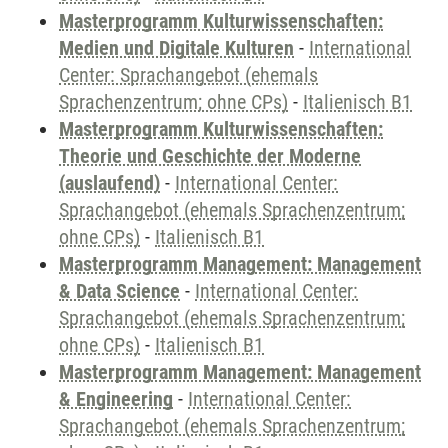
Masterprogramm Kulturwissenschaften:
Medien und Digitale Kulturen
-
International
Center: Sprachangebot (ehemals
Sprachenzentrum; ohne CPs)
-
Italienisch B1
Masterprogramm Kulturwissenschaften:
Theorie und Geschichte der Moderne
(auslaufend)
-
International Center:
Sprachangebot (ehemals Sprachenzentrum;
ohne CPs)
-
Italienisch B1
Masterprogramm Management: Management
& Data Science
-
International Center:
Sprachangebot (ehemals Sprachenzentrum;
ohne CPs)
-
Italienisch B1
Masterprogramm Management: Management
& Engineering
-
International Center:
Sprachangebot (ehemals Sprachenzentrum;