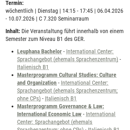
Termin:
wöchentlich | Dienstag | 14:15 - 17:45 | 06.04.2026
- 10.07.2026 | C 7.320 Seminarraum
Inhalt:
Die Veranstaltung führt innerhalb von einem
Semester zum Niveau B1 des GER.
Leuphana Bachelor
-
International Center:
Sprachangebot (ehemals Sprachenzentrum)
-
Italienisch B1
Masterprogramm Cultural Studies: Culture
and Organization
-
International Center:
Sprachangebot (ehemals Sprachenzentrum;
ohne CPs)
-
Italienisch B1
Masterprogramm Governance & Law:
International Economic Law
-
International
Center: Sprachangebot (ehemals
Sprachenzentrum; ohne CPs)
-
Italienisch B1