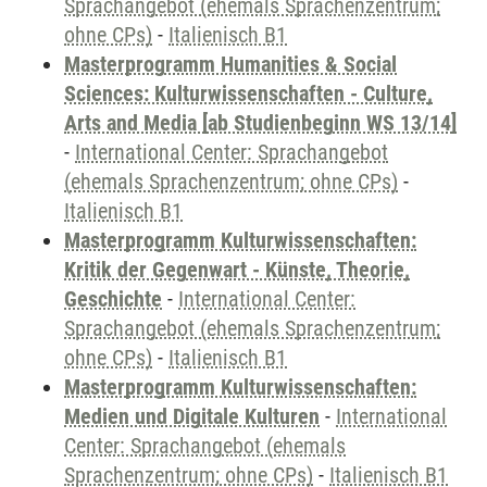
Sprachangebot (ehemals Sprachenzentrum;
ohne CPs)
-
Italienisch B1
Masterprogramm Humanities & Social
Sciences: Kulturwissenschaften - Culture,
Arts and Media [ab Studienbeginn WS 13/14]
-
International Center: Sprachangebot
(ehemals Sprachenzentrum; ohne CPs)
-
Italienisch B1
Masterprogramm Kulturwissenschaften:
Kritik der Gegenwart - Künste, Theorie,
Geschichte
-
International Center:
Sprachangebot (ehemals Sprachenzentrum;
ohne CPs)
-
Italienisch B1
Masterprogramm Kulturwissenschaften:
Medien und Digitale Kulturen
-
International
Center: Sprachangebot (ehemals
Sprachenzentrum; ohne CPs)
-
Italienisch B1