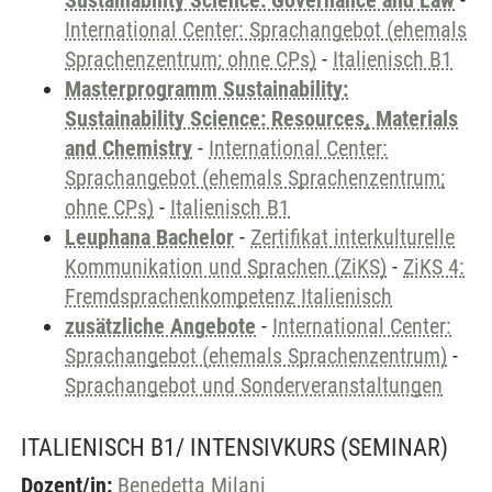
Sustainability Science: Governance and Law
-
International Center: Sprachangebot (ehemals
Sprachenzentrum; ohne CPs)
-
Italienisch B1
Masterprogramm Sustainability:
Sustainability Science: Resources, Materials
and Chemistry
-
International Center:
Sprachangebot (ehemals Sprachenzentrum;
ohne CPs)
-
Italienisch B1
Leuphana Bachelor
-
Zertifikat interkulturelle
Kommunikation und Sprachen (ZiKS)
-
ZiKS 4:
Fremdsprachenkompetenz Italienisch
zusätzliche Angebote
-
International Center:
Sprachangebot (ehemals Sprachenzentrum)
-
Sprachangebot und Sonderveranstaltungen
ITALIENISCH B1/ INTENSIVKURS
(SEMINAR)
Dozent/in:
Benedetta Milani