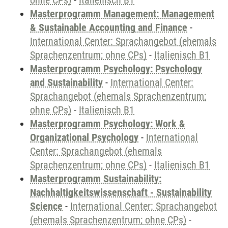
ohne CPs)
-
Italienisch B1
Masterprogramm Management: Management
& Sustainable Accounting and Finance
-
International Center: Sprachangebot (ehemals
Sprachenzentrum; ohne CPs)
-
Italienisch B1
Masterprogramm Psychology: Psychology
and Sustainability
-
International Center:
Sprachangebot (ehemals Sprachenzentrum;
ohne CPs)
-
Italienisch B1
Masterprogramm Psychology: Work &
Organizational Psychology
-
International
Center: Sprachangebot (ehemals
Sprachenzentrum; ohne CPs)
-
Italienisch B1
Masterprogramm Sustainability:
Nachhaltigkeitswissenschaft - Sustainability
Science
-
International Center: Sprachangebot
(ehemals Sprachenzentrum; ohne CPs)
-