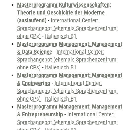
Masterprogramm Kulturwissenschaften:
Theorie und Geschichte der Moderne
(auslaufend)
-
International Center:
Sprachangebot (ehemals Sprachenzentrum;
ohne CPs)
-
Italienisch B1
Masterprogramm Management: Management
& Data Science
-
International Center:
Sprachangebot (ehemals Sprachenzentrum;
ohne CPs)
-
Italienisch B1
Masterprogramm Management: Management
& Engineering
-
International Center:
Sprachangebot (ehemals Sprachenzentrum;
ohne CPs)
-
Italienisch B1
Masterprogramm Management: Management
& Entrepreneurship
-
International Center:
Sprachangebot (ehemals Sprachenzentrum;