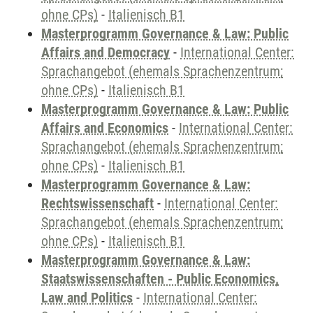
ohne CPs)
-
Italienisch B1
Masterprogramm Governance & Law: Public
Affairs and Democracy
-
International Center:
Sprachangebot (ehemals Sprachenzentrum;
ohne CPs)
-
Italienisch B1
Masterprogramm Governance & Law: Public
Affairs and Economics
-
International Center:
Sprachangebot (ehemals Sprachenzentrum;
ohne CPs)
-
Italienisch B1
Masterprogramm Governance & Law:
Rechtswissenschaft
-
International Center:
Sprachangebot (ehemals Sprachenzentrum;
ohne CPs)
-
Italienisch B1
Masterprogramm Governance & Law:
Staatswissenschaften - Public Economics,
Law and Politics
-
International Center: