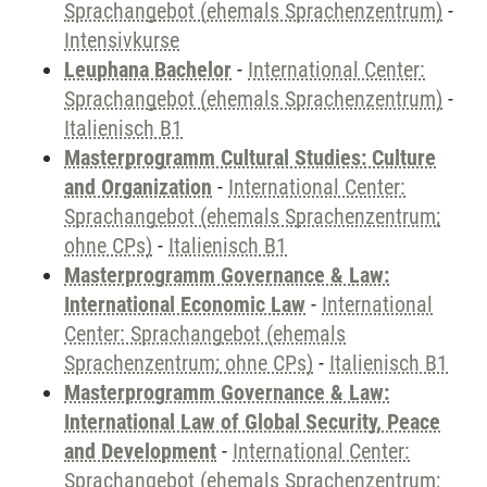
Sprachangebot (ehemals Sprachenzentrum)
-
Intensivkurse
Leuphana Bachelor
-
International Center:
Sprachangebot (ehemals Sprachenzentrum)
-
Italienisch B1
Masterprogramm Cultural Studies: Culture
and Organization
-
International Center:
Sprachangebot (ehemals Sprachenzentrum;
ohne CPs)
-
Italienisch B1
Masterprogramm Governance & Law:
International Economic Law
-
International
Center: Sprachangebot (ehemals
Sprachenzentrum; ohne CPs)
-
Italienisch B1
Masterprogramm Governance & Law:
International Law of Global Security, Peace
and Development
-
International Center:
Sprachangebot (ehemals Sprachenzentrum;