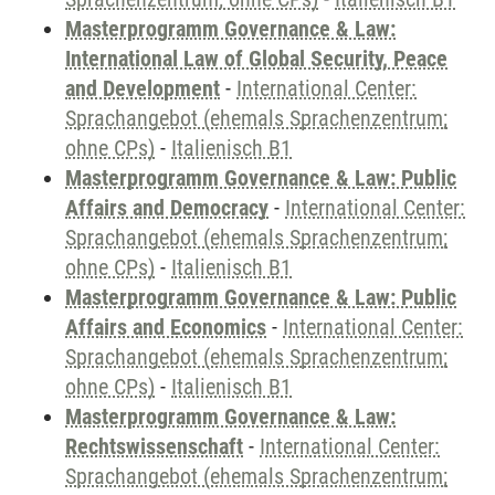
Masterprogramm Governance & Law:
International Law of Global Security, Peace
and Development
-
International Center:
Sprachangebot (ehemals Sprachenzentrum;
ohne CPs)
-
Italienisch B1
Masterprogramm Governance & Law: Public
Affairs and Democracy
-
International Center:
Sprachangebot (ehemals Sprachenzentrum;
ohne CPs)
-
Italienisch B1
Masterprogramm Governance & Law: Public
Affairs and Economics
-
International Center:
Sprachangebot (ehemals Sprachenzentrum;
ohne CPs)
-
Italienisch B1
Masterprogramm Governance & Law:
Rechtswissenschaft
-
International Center:
Sprachangebot (ehemals Sprachenzentrum;