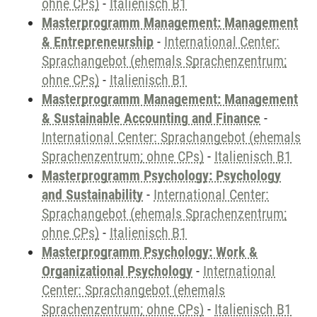
ohne CPs)
-
Italienisch B1
Masterprogramm Management: Management
& Entrepreneurship
-
International Center:
Sprachangebot (ehemals Sprachenzentrum;
ohne CPs)
-
Italienisch B1
Masterprogramm Management: Management
& Sustainable Accounting and Finance
-
International Center: Sprachangebot (ehemals
Sprachenzentrum; ohne CPs)
-
Italienisch B1
Masterprogramm Psychology: Psychology
and Sustainability
-
International Center:
Sprachangebot (ehemals Sprachenzentrum;
ohne CPs)
-
Italienisch B1
Masterprogramm Psychology: Work &
Organizational Psychology
-
International
Center: Sprachangebot (ehemals
Sprachenzentrum; ohne CPs)
-
Italienisch B1