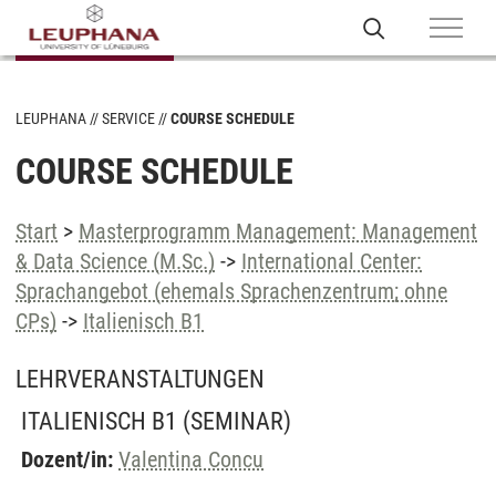
LEUPHANA
SERVICE
COURSE SCHEDULE
COURSE SCHEDULE
Start
>
Masterprogramm Management: Management
& Data Science (M.Sc.)
->
International Center:
Sprachangebot (ehemals Sprachenzentrum; ohne
CPs)
->
Italienisch B1
LEHRVERANSTALTUNGEN
ITALIENISCH B1
(SEMINAR)
Dozent/in:
Valentina Concu