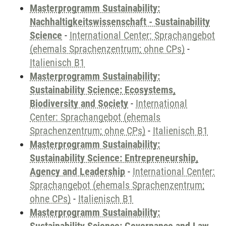
Masterprogramm Sustainability:
Nachhaltigkeitswissenschaft - Sustainability
Science
-
International Center: Sprachangebot
(ehemals Sprachenzentrum; ohne CPs)
-
Italienisch B1
Masterprogramm Sustainability:
Sustainability Science: Ecosystems,
Biodiversity and Society
-
International
Center: Sprachangebot (ehemals
Sprachenzentrum; ohne CPs)
-
Italienisch B1
Masterprogramm Sustainability:
Sustainability Science: Entrepreneurship,
Agency and Leadership
-
International Center:
Sprachangebot (ehemals Sprachenzentrum;
ohne CPs)
-
Italienisch B1
Masterprogramm Sustainability: