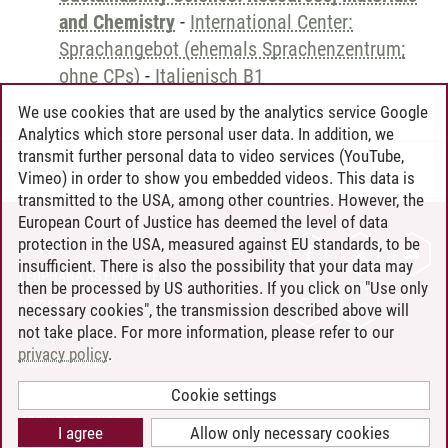
and Chemistry
-
International Center:
Sprachangebot (ehemals Sprachenzentrum;
ohne CPs)
-
Italienisch B1
We use cookies that are used by the analytics service Google
Analytics which store personal user data. In addition, we
transmit further personal data to video services (YouTube,
Andreea Tribel
/
30.06.2024
Vimeo) in order to show you embedded videos. This data is
transmitted to the USA, among other countries. However, the
European Court of Justice has deemed the level of data
protection in the USA, measured against EU standards, to be
CONTACT
insufficient. There is also the possibility that your data may
LEUPHANA AS EMPLOYER
then be processed by US authorities. If you click on "Use only
INTRANET
necessary cookies", the transmission described above will
not take place. For more information, please refer to our
SITE NOTICE
privacy policy
.
PRIVACY POLICY
ACCESSIBILITY
Cookie settings
COOKIE SETTINGS
I agree
Allow only necessary cookies