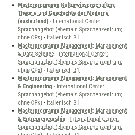
Masterprogramm Kulturwissenschaften:
Theorie und Geschichte der Moderne
(auslaufend)
-
International Center:
Sprachangebot (ehemals Sprachenzentrum;
ohne CPs)
-
Italienisch B1
Masterprogramm Management: Management
& Data Science
-
International Center:
Sprachangebot (ehemals Sprachenzentrum;
ohne CPs)
-
Italienisch B1
Masterprogramm Management: Management
& Engineering
-
International Center:
Sprachangebot (ehemals Sprachenzentrum;
ohne CPs)
-
Italienisch B1
Masterprogramm Management: Management
& Entrepreneurship
-
International Center:
Sprachangebot (ehemals Sprachenzentrum;