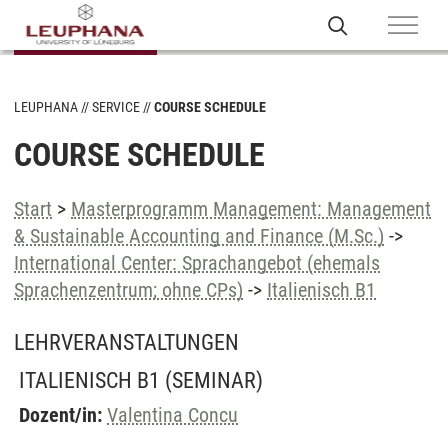
LEUPHANA
SERVICE
COURSE SCHEDULE
COURSE SCHEDULE
Start
>
Masterprogramm Management: Management
& Sustainable Accounting and Finance (M.Sc.)
->
International Center: Sprachangebot (ehemals
Sprachenzentrum; ohne CPs)
->
Italienisch B1
LEHRVERANSTALTUNGEN
ITALIENISCH B1
(SEMINAR)
Dozent/in:
Valentina Concu