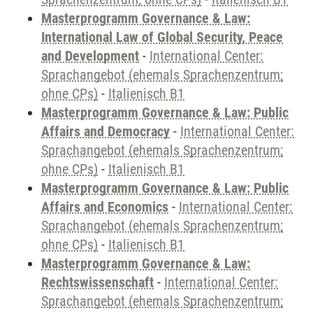
Masterprogramm Governance & Law:
International Law of Global Security, Peace
and Development
-
International Center:
Sprachangebot (ehemals Sprachenzentrum;
ohne CPs)
-
Italienisch B1
Masterprogramm Governance & Law: Public
Affairs and Democracy
-
International Center:
Sprachangebot (ehemals Sprachenzentrum;
ohne CPs)
-
Italienisch B1
Masterprogramm Governance & Law: Public
Affairs and Economics
-
International Center:
Sprachangebot (ehemals Sprachenzentrum;
ohne CPs)
-
Italienisch B1
Masterprogramm Governance & Law:
Rechtswissenschaft
-
International Center:
Sprachangebot (ehemals Sprachenzentrum;