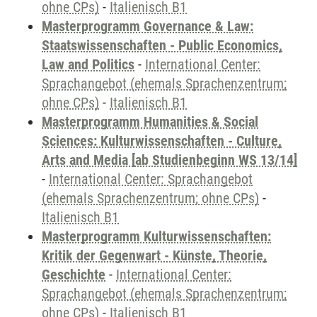
ohne CPs)
-
Italienisch B1
Masterprogramm Governance & Law:
Staatswissenschaften - Public Economics,
Law and Politics
-
International Center:
Sprachangebot (ehemals Sprachenzentrum;
ohne CPs)
-
Italienisch B1
Masterprogramm Humanities & Social
Sciences: Kulturwissenschaften - Culture,
Arts and Media [ab Studienbeginn WS 13/14]
-
International Center: Sprachangebot
(ehemals Sprachenzentrum; ohne CPs)
-
Italienisch B1
Masterprogramm Kulturwissenschaften:
Kritik der Gegenwart - Künste, Theorie,
Geschichte
-
International Center:
Sprachangebot (ehemals Sprachenzentrum;
ohne CPs)
-
Italienisch B1