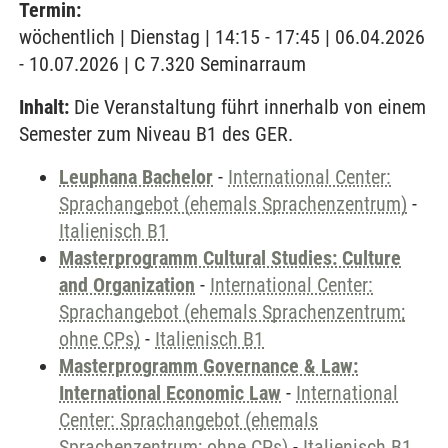
Termin:
wöchentlich | Dienstag | 14:15 - 17:45 | 06.04.2026
- 10.07.2026 | C 7.320 Seminarraum
Inhalt:
Die Veranstaltung führt innerhalb von einem
Semester zum Niveau B1 des GER.
Leuphana Bachelor
-
International Center:
Sprachangebot (ehemals Sprachenzentrum)
-
Italienisch B1
Masterprogramm Cultural Studies: Culture
and Organization
-
International Center:
Sprachangebot (ehemals Sprachenzentrum;
ohne CPs)
-
Italienisch B1
Masterprogramm Governance & Law:
International Economic Law
-
International
Center: Sprachangebot (ehemals
Sprachenzentrum; ohne CPs)
-
Italienisch B1