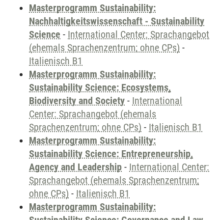
Masterprogramm Sustainability:
Nachhaltigkeitswissenschaft - Sustainability
Science
-
International Center: Sprachangebot
(ehemals Sprachenzentrum; ohne CPs)
-
Italienisch B1
Masterprogramm Sustainability:
Sustainability Science: Ecosystems,
Biodiversity and Society
-
International
Center: Sprachangebot (ehemals
Sprachenzentrum; ohne CPs)
-
Italienisch B1
Masterprogramm Sustainability:
Sustainability Science: Entrepreneurship,
Agency and Leadership
-
International Center:
Sprachangebot (ehemals Sprachenzentrum;
ohne CPs)
-
Italienisch B1
Masterprogramm Sustainability: