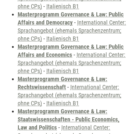
ohne CPs)
-
Italienisch B1
Masterprogramm Governance & Law: Public
Affairs and Democracy
-
International Center:
Sprachangebot (ehemals Sprachenzentrum;
ohne CPs)
-
Italienisch B1
Masterprogramm Governance & Law: Public
Affairs and Economics
-
International Center:
Sprachangebot (ehemals Sprachenzentrum;
ohne CPs)
-
Italienisch B1
Masterprogramm Governance & Law:
Rechtswissenschaft
-
International Center:
Sprachangebot (ehemals Sprachenzentrum;
ohne CPs)
-
Italienisch B1
Masterprogramm Governance & Law:
Staatswissenschaften - Public Economics,
Law and Politics
-
International Center: