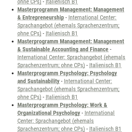
ohne CPs)
-
Italienisch B1
Masterprogramm Management: Management
& Entrepreneurship
-
International Center:
Sprachangebot (ehemals Sprachenzentrum;
ohne CPs)
-
Italienisch B1
Masterprogramm Management: Management
& Sustainable Accounting and Finance
-
International Center: Sprachangebot (ehemals
Sprachenzentrum; ohne CPs)
-
Italienisch B1
Masterprogramm Psychology: Psychology
and Sustainability
-
International Center:
Sprachangebot (ehemals Sprachenzentrum;
ohne CPs)
-
Italienisch B1
Masterprogramm Psychology: Work &
Organizational Psychology
-
International
Center: Sprachangebot (ehemals
Sprachenzentrum; ohne CPs)
-
Italienisch B1