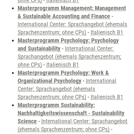
ohne CPs)
-
Italienisch B1
Masterprogramm Management: Management
& Sustainable Accounting and Finance
-
International Center: Sprachangebot (ehemals
Sprachenzentrum; ohne CPs)
-
Italienisch B1
Masterprogramm Psychology: Psychology
and Sustainability
-
International Center:
Sprachangebot (ehemals Sprachenzentrum;
ohne CPs)
-
Italienisch B1
Masterprogramm Psychology: Work &
Organizational Psychology
-
International
Center: Sprachangebot (ehemals
Sprachenzentrum; ohne CPs)
-
Italienisch B1
Masterprogramm Sustainability:
Nachhaltigkeitswissenschaft - Sustainability
Science
-
International Center: Sprachangebot
(ehemals Sprachenzentrum; ohne CPs)
-