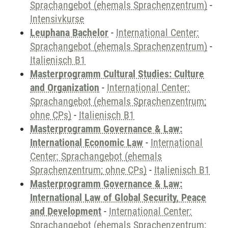
Sprachangebot (ehemals Sprachenzentrum)
-
Intensivkurse
Leuphana Bachelor
-
International Center:
Sprachangebot (ehemals Sprachenzentrum)
-
Italienisch B1
Masterprogramm Cultural Studies: Culture
and Organization
-
International Center:
Sprachangebot (ehemals Sprachenzentrum;
ohne CPs)
-
Italienisch B1
Masterprogramm Governance & Law:
International Economic Law
-
International
Center: Sprachangebot (ehemals
Sprachenzentrum; ohne CPs)
-
Italienisch B1
Masterprogramm Governance & Law:
International Law of Global Security, Peace
and Development
-
International Center:
Sprachangebot (ehemals Sprachenzentrum;