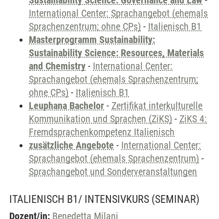
Sustainability Science: Governance and Law
-
International Center: Sprachangebot (ehemals
Sprachenzentrum; ohne CPs)
-
Italienisch B1
Masterprogramm Sustainability:
Sustainability Science: Resources, Materials
and Chemistry
-
International Center:
Sprachangebot (ehemals Sprachenzentrum;
ohne CPs)
-
Italienisch B1
Leuphana Bachelor
-
Zertifikat interkulturelle
Kommunikation und Sprachen (ZiKS)
-
ZiKS 4:
Fremdsprachenkompetenz Italienisch
zusätzliche Angebote
-
International Center:
Sprachangebot (ehemals Sprachenzentrum)
-
Sprachangebot und Sonderveranstaltungen
ITALIENISCH B1/ INTENSIVKURS
(SEMINAR)
Dozent/in:
Benedetta Milani