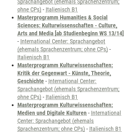
Sprachangebot (ehemals Sprachenzentrum;
ohne CPs)
-
Italienisch B1
Masterprogramm Humanities & Social
Sciences: Kulturwissenschaften - Culture,
Arts and Media [ab Studienbeginn WS 13/14]
-
International Center: Sprachangebot
(ehemals Sprachenzentrum; ohne CPs)
-
Italienisch B1
Masterprogramm Kulturwissenschaften:
Kritik der Gegenwart - Künste, Theorie,
Geschichte
-
International Center:
Sprachangebot (ehemals Sprachenzentrum;
ohne CPs)
-
Italienisch B1
Masterprogramm Kulturwissenschaften:
Medien und Digitale Kulturen
-
International
Center: Sprachangebot (ehemals
Sprachenzentrum; ohne CPs)
-
Italienisch B1