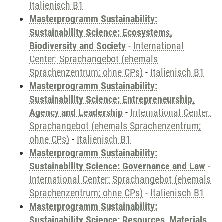
Italienisch B1
Masterprogramm Sustainability:
Sustainability Science: Ecosystems,
Biodiversity and Society
-
International
Center: Sprachangebot (ehemals
Sprachenzentrum; ohne CPs)
-
Italienisch B1
Masterprogramm Sustainability:
Sustainability Science: Entrepreneurship,
Agency and Leadership
-
International Center:
Sprachangebot (ehemals Sprachenzentrum;
ohne CPs)
-
Italienisch B1
Masterprogramm Sustainability:
Sustainability Science: Governance and Law
-
International Center: Sprachangebot (ehemals
Sprachenzentrum; ohne CPs)
-
Italienisch B1
Masterprogramm Sustainability:
Sustainability Science: Resources, Materials