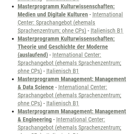
Masterprogramm Kulturwissenschaften:
Medien und Digitale Kulturen
-
International
Center: Sprachangebot (ehemals
Sprachenzentrum; ohne CPs)
-
Italienisch B1
Masterprogramm Kulturwissenschaften:
Theorie und Geschichte der Moderne
(auslaufend)
-
International Center:
Sprachangebot (ehemals Sprachenzentrum;
ohne CPs)
-
Italienisch B1
Masterprogramm Management: Management
& Data Science
-
International Center:
Sprachangebot (ehemals Sprachenzentrum;
ohne CPs)
-
Italienisch B1
Masterprogramm Management: Management
& Engineering
-
International Center:
Sprachangebot (ehemals Sprachenzentrum;