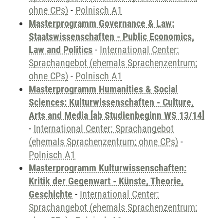
ohne CPs)
-
Polnisch A1
Masterprogramm Governance & Law:
Staatswissenschaften - Public Economics,
Law and Politics
-
International Center:
Sprachangebot (ehemals Sprachenzentrum;
ohne CPs)
-
Polnisch A1
Masterprogramm Humanities & Social
Sciences: Kulturwissenschaften - Culture,
Arts and Media [ab Studienbeginn WS 13/14]
-
International Center: Sprachangebot
(ehemals Sprachenzentrum; ohne CPs)
-
Polnisch A1
Masterprogramm Kulturwissenschaften:
Kritik der Gegenwart - Künste, Theorie,
Geschichte
-
International Center:
Sprachangebot (ehemals Sprachenzentrum;