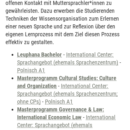
offenen Kontakt mit Muttersprachler*innen zu
gewährleisten. Dazu erwerben die Studierenden
Techniken der Wissensorganisation zum Erlernen
einer neuen Sprache und zur Reflexion über den
eigenen Lernprozess mit dem Ziel diesen Prozess
effektiv zu gestalten.
Leuphana Bachelor
-
International Center:
Sprachangebot (ehemals Sprachenzentrum)
-
Polnisch A1
Masterprogramm Cultural Studies: Culture
and Organization
-
International Center:
Sprachangebot (ehemals Sprachenzentrum;
ohne CPs)
-
Polnisch A1
Masterprogramm Governance & Law:
International Economic Law
-
International
Center: Sprachangebot (ehemals