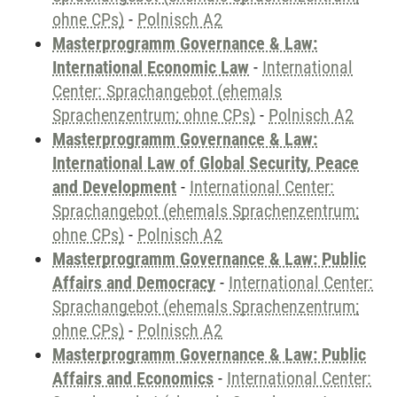
ohne CPs)
-
Polnisch A2
Masterprogramm Governance & Law:
International Economic Law
-
International
Center: Sprachangebot (ehemals
Sprachenzentrum; ohne CPs)
-
Polnisch A2
Masterprogramm Governance & Law:
International Law of Global Security, Peace
and Development
-
International Center:
Sprachangebot (ehemals Sprachenzentrum;
ohne CPs)
-
Polnisch A2
Masterprogramm Governance & Law: Public
Affairs and Democracy
-
International Center:
Sprachangebot (ehemals Sprachenzentrum;
ohne CPs)
-
Polnisch A2
Masterprogramm Governance & Law: Public
Affairs and Economics
-
International Center: