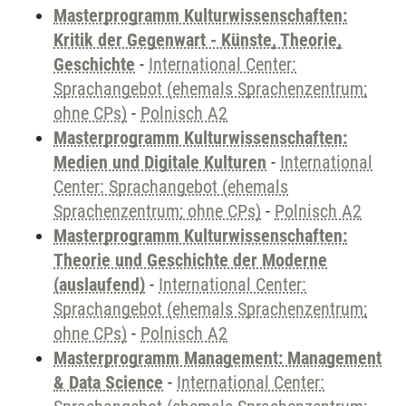
Masterprogramm Kulturwissenschaften:
Kritik der Gegenwart - Künste, Theorie,
Geschichte
-
International Center:
Sprachangebot (ehemals Sprachenzentrum;
ohne CPs)
-
Polnisch A2
Masterprogramm Kulturwissenschaften:
Medien und Digitale Kulturen
-
International
Center: Sprachangebot (ehemals
Sprachenzentrum; ohne CPs)
-
Polnisch A2
Masterprogramm Kulturwissenschaften:
Theorie und Geschichte der Moderne
(auslaufend)
-
International Center:
Sprachangebot (ehemals Sprachenzentrum;
ohne CPs)
-
Polnisch A2
Masterprogramm Management: Management
& Data Science
-
International Center: