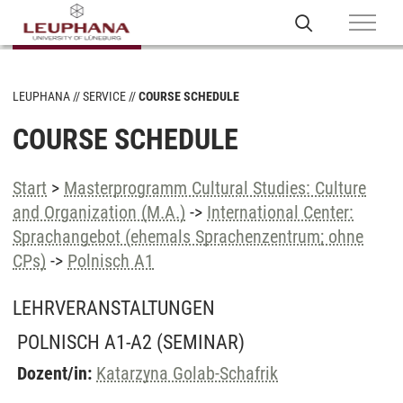
LEUPHANA
SERVICE
COURSE SCHEDULE
COURSE SCHEDULE
Start
>
Masterprogramm Cultural Studies: Culture
and Organization (M.A.)
->
International Center:
Sprachangebot (ehemals Sprachenzentrum; ohne
CPs)
->
Polnisch A1
LEHRVERANSTALTUNGEN
POLNISCH A1-A2
(SEMINAR)
Dozent/in:
Katarzyna Golab-Schafrik