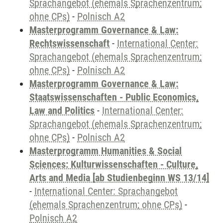
Sprachangebot (ehemals Sprachenzentrum;
ohne CPs)
-
Polnisch A2
Masterprogramm Governance & Law:
Rechtswissenschaft
-
International Center:
Sprachangebot (ehemals Sprachenzentrum;
ohne CPs)
-
Polnisch A2
Masterprogramm Governance & Law:
Staatswissenschaften - Public Economics,
Law and Politics
-
International Center:
Sprachangebot (ehemals Sprachenzentrum;
ohne CPs)
-
Polnisch A2
Masterprogramm Humanities & Social
Sciences: Kulturwissenschaften - Culture,
Arts and Media [ab Studienbeginn WS 13/14]
-
International Center: Sprachangebot
(ehemals Sprachenzentrum; ohne CPs)
-
Polnisch A2