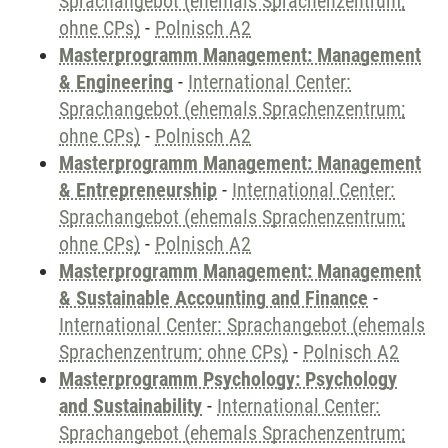
Sprachangebot (ehemals Sprachenzentrum;
ohne CPs)
-
Polnisch A2
Masterprogramm Management: Management
& Engineering
-
International Center:
Sprachangebot (ehemals Sprachenzentrum;
ohne CPs)
-
Polnisch A2
Masterprogramm Management: Management
& Entrepreneurship
-
International Center:
Sprachangebot (ehemals Sprachenzentrum;
ohne CPs)
-
Polnisch A2
Masterprogramm Management: Management
& Sustainable Accounting and Finance
-
International Center: Sprachangebot (ehemals
Sprachenzentrum; ohne CPs)
-
Polnisch A2
Masterprogramm Psychology: Psychology
and Sustainability
-
International Center:
Sprachangebot (ehemals Sprachenzentrum;