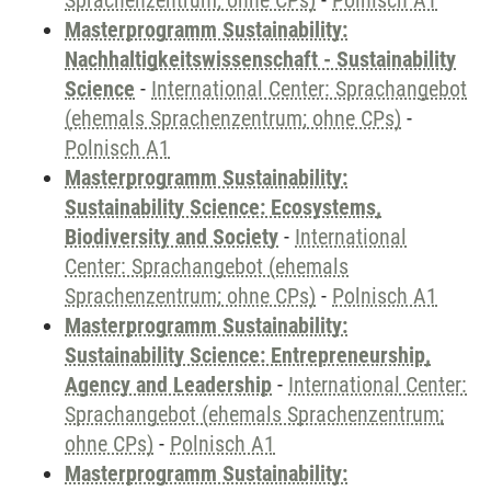
Sprachenzentrum; ohne CPs)
-
Polnisch A1
Masterprogramm Sustainability:
Nachhaltigkeitswissenschaft - Sustainability
Science
-
International Center: Sprachangebot
(ehemals Sprachenzentrum; ohne CPs)
-
Polnisch A1
Masterprogramm Sustainability:
Sustainability Science: Ecosystems,
Biodiversity and Society
-
International
Center: Sprachangebot (ehemals
Sprachenzentrum; ohne CPs)
-
Polnisch A1
Masterprogramm Sustainability:
Sustainability Science: Entrepreneurship,
Agency and Leadership
-
International Center:
Sprachangebot (ehemals Sprachenzentrum;
ohne CPs)
-
Polnisch A1
Masterprogramm Sustainability: