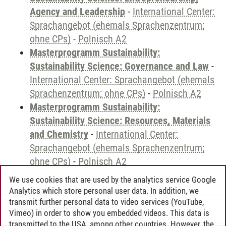
Agency and Leadership
-
International Center:
Sprachangebot (ehemals Sprachenzentrum;
ohne CPs)
-
Polnisch A2
Masterprogramm Sustainability:
Sustainability Science: Governance and Law
-
International Center: Sprachangebot (ehemals
Sprachenzentrum; ohne CPs)
-
Polnisch A2
Masterprogramm Sustainability:
Sustainability Science: Resources, Materials
and Chemistry
-
International Center:
Sprachangebot (ehemals Sprachenzentrum;
ohne CPs)
-
Polnisch A2
We use cookies that are used by the analytics service Google
Analytics which store personal user data. In addition, we
transmit further personal data to video services (YouTube,
Andreea Tribel
/
30.06.2024
Vimeo) in order to show you embedded videos. This data is
transmitted to the USA, among other countries. However, the