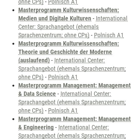
ohne CPs)
-
Polnisch A1
Masterprogramm Kulturwissenschaften:
Medien und Digitale Kulturen
-
International
Center: Sprachangebot (ehemals
Sprachenzentrum; ohne CPs)
-
Polnisch A1
Masterprogramm Kulturwissenschaften:
Theorie und Geschichte der Moderne
(auslaufend)
-
International Center:
Sprachangebot (ehemals Sprachenzentrum;
ohne CPs)
-
Polnisch A1
Masterprogramm Management: Management
& Data Science
-
International Center:
Sprachangebot (ehemals Sprachenzentrum;
ohne CPs)
-
Polnisch A1
Masterprogramm Management: Management
& Engineering
-
International Center:
Sprachangebot (ehemals Sprachenzentrum;