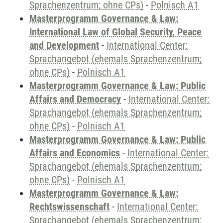
Sprachenzentrum; ohne CPs)
-
Polnisch A1
Masterprogramm Governance & Law:
International Law of Global Security, Peace
and Development
-
International Center:
Sprachangebot (ehemals Sprachenzentrum;
ohne CPs)
-
Polnisch A1
Masterprogramm Governance & Law: Public
Affairs and Democracy
-
International Center:
Sprachangebot (ehemals Sprachenzentrum;
ohne CPs)
-
Polnisch A1
Masterprogramm Governance & Law: Public
Affairs and Economics
-
International Center:
Sprachangebot (ehemals Sprachenzentrum;
ohne CPs)
-
Polnisch A1
Masterprogramm Governance & Law:
Rechtswissenschaft
-
International Center:
Sprachangebot (ehemals Sprachenzentrum;