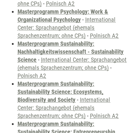
ohne CPs)
-
Polnisch A2
Masterprogramm Psychology: Work &
Organizational Psychology
-
International
Center: Sprachangebot (ehemals
Sprachenzentrum; ohne CPs)
-
Polnisch A2
Masterprogramm Sustainability:
Nachhaltigkeitswissenschaft - Sustainability
Science
-
International Center: Sprachangebot
(ehemals Sprachenzentrum; ohne CPs)
-
Polnisch A2
Masterprogramm Sustainability:
Sustainability Science: Ecosystems,
Biodiversity and Society
-
International
Center: Sprachangebot (ehemals
Sprachenzentrum; ohne CPs)
-
Polnisch A2
Masterprogramm Sustainability:
Sustainability Science: Entrepreneurship,