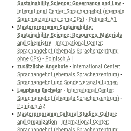
Sustainability Science: Governance and Law
-
International Center: Sprachangebot (ehemals
Sprachenzentrum; ohne CPs)
-
Polnisch A1
Masterprogramm Sustainability:
Sustainability Science: Resources, Materials
and Chemistry
-
International Center:
Sprachangebot (ehemals Sprachenzentrum;
ohne CPs)
-
Polnisch A1
zusätzliche Angebote
-
International Center:
Sprachangebot (ehemals Sprachenzentrum)
-
Sprachangebot und Sonderveranstaltungen
Leuphana Bachelor
-
International Center:
Sprachangebot (ehemals Sprachenzentrum)
-
Polnisch A2
Masterprogramm Cultural Studies: Culture
and Organization
-
International Center:
Sprachangebot (ehemals Sprachenzentrum;