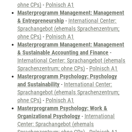
ohne CPs)
-
Polnisch A1
Masterprogramm Management: Management
& Entrepreneurship
-
International Center:
Sprachangebot (ehemals Sprachenzentrum;
ohne CPs)
-
Polnisch A1
Masterprogramm Management: Management
& Sustainable Accounting and Finance
-
International Center: Sprachangebot (ehemals
Sprachenzentrum; ohne CPs)
-
Polnisch A1
Masterprogramm Psychology: Psychology
and Sustainability
-
International Center:
Sprachangebot (ehemals Sprachenzentrum;
ohne CPs)
-
Polnisch A1
Masterprogramm Psychology: Work &
Organizational Psychology
-
International
Center: Sprachangebot (ehemals