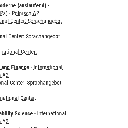
oderne (auslaufend)
-
CPs)
-
Polnisch A2
ional Center: Sprachangebot
onal Center: Sprachangebot
rnational Center:
 and Finance
-
International
h A2
ional Center: Sprachangebot
rnational Center:
bility Science
-
International
h A2