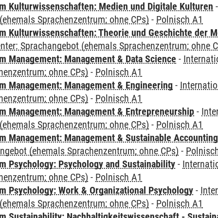
 Kulturwissenschaften: Medien und Digitale Kulturen
(ehemals Sprachenzentrum; ohne CPs)
-
Polnisch A1
 Kulturwissenschaften: Theorie und Geschichte der M
Center: Sprachangebot (ehemals Sprachenzentrum; ohne 
m Management: Management & Data Science
-
Internat
henzentrum; ohne CPs)
-
Polnisch A1
m Management: Management & Engineering
-
Internati
henzentrum; ohne CPs)
-
Polnisch A1
m Management: Management & Entrepreneurship
-
Inte
(ehemals Sprachenzentrum; ohne CPs)
-
Polnisch A1
m Management: Management & Sustainable Accounting
angebot (ehemals Sprachenzentrum; ohne CPs)
-
Polnisc
 Psychology: Psychology and Sustainability
-
Internat
henzentrum; ohne CPs)
-
Polnisch A1
 Psychology: Work & Organizational Psychology
-
Inte
(ehemals Sprachenzentrum; ohne CPs)
-
Polnisch A1
Sustainability: Nachhaltigkeitswissenschaft - Sustaina