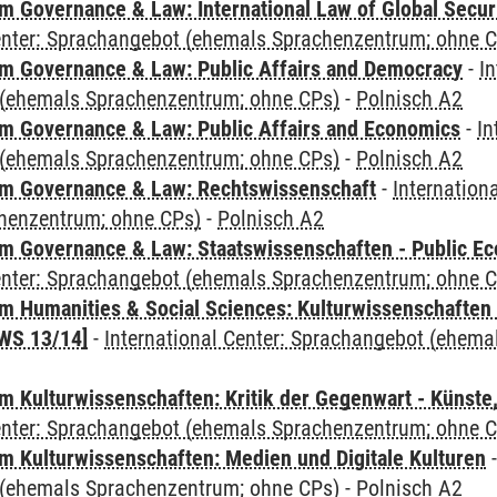
 Governance & Law: International Law of Global Secur
Center: Sprachangebot (ehemals Sprachenzentrum; ohne 
 Governance & Law: Public Affairs and Democracy
-
In
(ehemals Sprachenzentrum; ohne CPs)
-
Polnisch A2
 Governance & Law: Public Affairs and Economics
-
In
(ehemals Sprachenzentrum; ohne CPs)
-
Polnisch A2
m Governance & Law: Rechtswissenschaft
-
Internation
henzentrum; ohne CPs)
-
Polnisch A2
 Governance & Law: Staatswissenschaften - Public Eco
Center: Sprachangebot (ehemals Sprachenzentrum; ohne 
 Humanities & Social Sciences: Kulturwissenschaften -
WS 13/14]
-
International Center: Sprachangebot (ehem
 Kulturwissenschaften: Kritik der Gegenwart - Künste,
Center: Sprachangebot (ehemals Sprachenzentrum; ohne 
 Kulturwissenschaften: Medien und Digitale Kulturen
(ehemals Sprachenzentrum; ohne CPs)
-
Polnisch A2