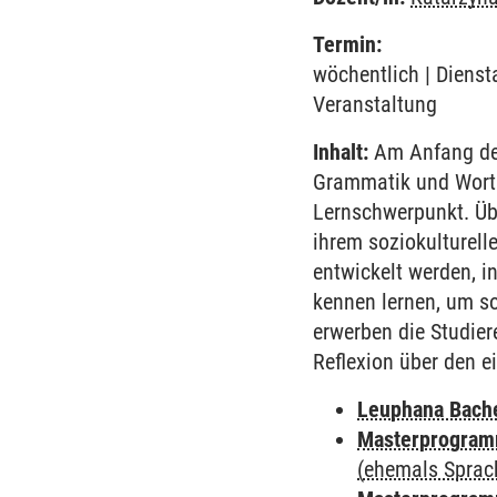
Termin:
wöchentlich | Diensta
Veranstaltung
Inhalt:
Am Anfang des
Grammatik und Worts
Lernschwerpunkt. Übe
ihrem soziokulturell
entwickelt werden, i
kennen lernen, um so
erwerben die Studie
Reflexion über den e
Leuphana Bach
Masterprogramm
(ehemals Sprac