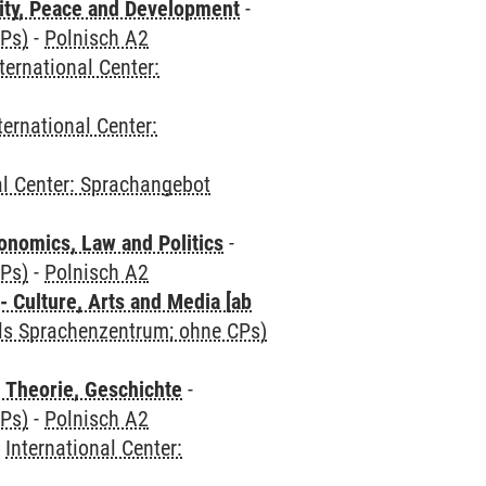
ity, Peace and Development
-
CPs)
-
Polnisch A2
ternational Center:
ternational Center:
al Center: Sprachangebot
nomics, Law and Politics
-
CPs)
-
Polnisch A2
 Culture, Arts and Media [ab
als Sprachenzentrum; ohne CPs)
 Theorie, Geschichte
-
CPs)
-
Polnisch A2
-
International Center: