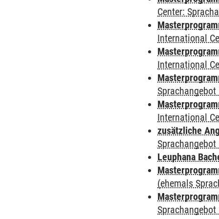
Center: Sprach
Masterprogramm 
International 
Masterprogramm
International 
Masterprogramm
Sprachangebot 
Masterprogramm 
International 
zusätzliche An
Sprachangebot 
Leuphana Bach
Masterprogramm
(ehemals Sprac
Masterprogramm
Sprachangebot 