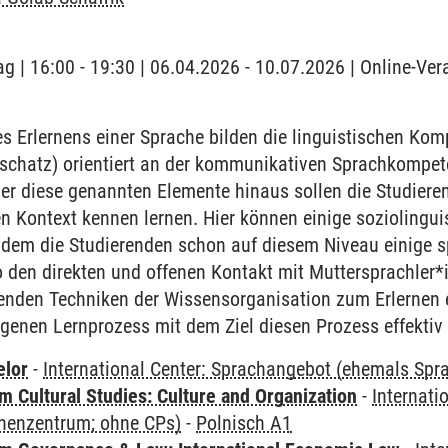
g | 16:00 - 19:30 | 06.04.2026 - 10.07.2026 | Online-Ver
 Erlernens einer Sprache bilden die linguistischen Ko
chatz) orientiert an der kommunikativen Sprachkompet
r diese genannten Elemente hinaus sollen die Studieren
en Kontext kennen lernen. Hier können einige sozioling
ndem die Studierenden schon auf diesem Niveau einige sp
 den direkten und offenen Kontakt mit Muttersprachler*
renden Techniken der Wissensorganisation zum Erlernen 
igenen Lernprozess mit dem Ziel diesen Prozess effektiv 
elor
-
International Center: Sprachangebot (ehemals Sp
 Cultural Studies: Culture and Organization
-
Internati
henzentrum; ohne CPs)
-
Polnisch A1