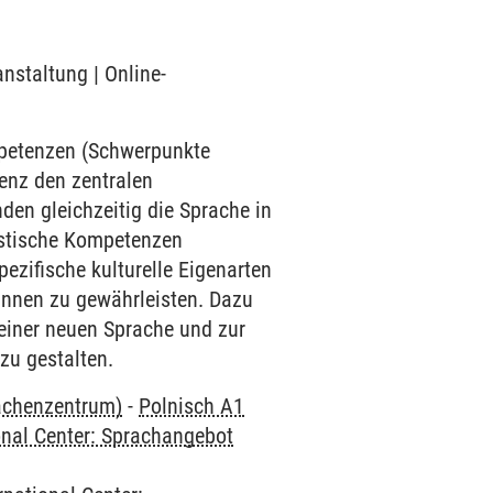
anstaltung | Online-
mpetenzen (Schwerpunkte
enz den zentralen
den gleichzeitig die Sprache in
uistische Kompetenzen
ezifische kulturelle Eigenarten
innen zu gewährleisten. Dazu
einer neuen Sprache und zur
zu gestalten.
rachenzentrum)
-
Polnisch A1
onal Center: Sprachangebot