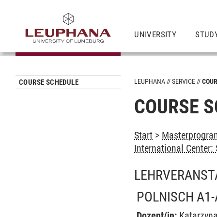
UNIVERSITY
STUD
LEUPHANA
SERVICE
COUR
COURSE SCHEDULE
COURSE S
Start
>
Masterprogram
International Center
LEHRVERANST
POLNISCH A1-
Dozent/in:
Katarzyna