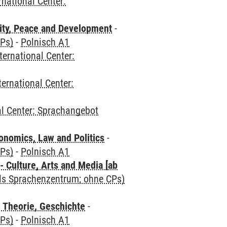
rnational Center:
ity, Peace and Development
-
CPs)
-
Polnisch A1
ternational Center:
ternational Center:
al Center: Sprachangebot
nomics, Law and Politics
-
CPs)
-
Polnisch A1
 Culture, Arts and Media [ab
als Sprachenzentrum; ohne CPs)
 Theorie, Geschichte
-
CPs)
-
Polnisch A1