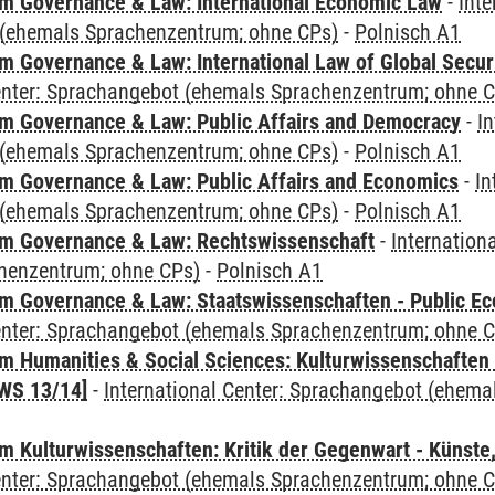
 Governance & Law: International Economic Law
-
Inte
(ehemals Sprachenzentrum; ohne CPs)
-
Polnisch A1
 Governance & Law: International Law of Global Secur
Center: Sprachangebot (ehemals Sprachenzentrum; ohne 
 Governance & Law: Public Affairs and Democracy
-
In
(ehemals Sprachenzentrum; ohne CPs)
-
Polnisch A1
 Governance & Law: Public Affairs and Economics
-
In
(ehemals Sprachenzentrum; ohne CPs)
-
Polnisch A1
m Governance & Law: Rechtswissenschaft
-
Internation
henzentrum; ohne CPs)
-
Polnisch A1
 Governance & Law: Staatswissenschaften - Public Eco
Center: Sprachangebot (ehemals Sprachenzentrum; ohne 
 Humanities & Social Sciences: Kulturwissenschaften -
WS 13/14]
-
International Center: Sprachangebot (ehem
 Kulturwissenschaften: Kritik der Gegenwart - Künste,
Center: Sprachangebot (ehemals Sprachenzentrum; ohne 