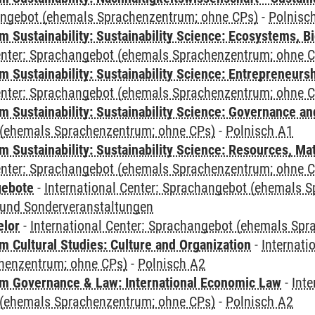
angebot (ehemals Sprachenzentrum; ohne CPs)
-
Polnisc
Sustainability: Sustainability Science: Ecosystems, Bi
Center: Sprachangebot (ehemals Sprachenzentrum; ohne 
 Sustainability: Sustainability Science: Entrepreneurs
Center: Sprachangebot (ehemals Sprachenzentrum; ohne 
 Sustainability: Sustainability Science: Governance a
(ehemals Sprachenzentrum; ohne CPs)
-
Polnisch A1
Sustainability: Sustainability Science: Resources, Ma
Center: Sprachangebot (ehemals Sprachenzentrum; ohne 
gebote
-
International Center: Sprachangebot (ehemals 
und Sonderveranstaltungen
elor
-
International Center: Sprachangebot (ehemals Sp
 Cultural Studies: Culture and Organization
-
Internati
henzentrum; ohne CPs)
-
Polnisch A2
 Governance & Law: International Economic Law
-
Inte
(ehemals Sprachenzentrum; ohne CPs)
-
Polnisch A2