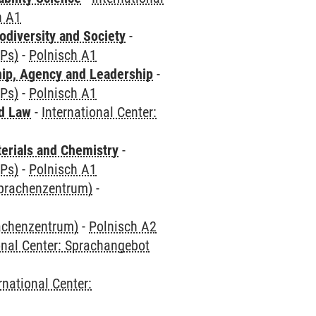
h A1
odiversity and Society
-
CPs)
-
Polnisch A1
hip, Agency and Leadership
-
CPs)
-
Polnisch A1
nd Law
-
International Center:
terials and Chemistry
-
CPs)
-
Polnisch A1
Sprachenzentrum)
-
rachenzentrum)
-
Polnisch A2
onal Center: Sprachangebot
rnational Center: