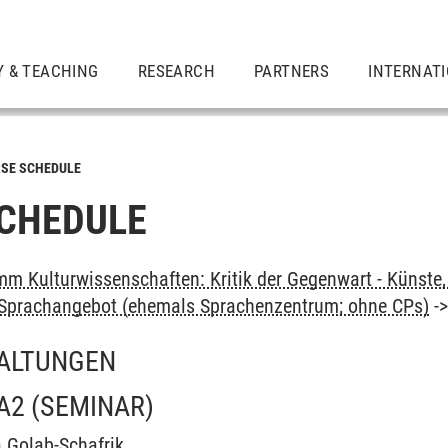
Y & TEACHING
RESEARCH
PARTNERS
INTERNAT
SE SCHEDULE
CHEDULE
m Kulturwissenschaften: Kritik der Gegenwart - Künste, 
: Sprachangebot (ehemals Sprachenzentrum; ohne CPs)
-
ALTUNGEN
A2
(SEMINAR)
 Golab-Schafrik