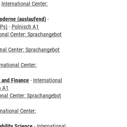
-
International Center:
oderne (auslaufend)
-
CPs)
-
Polnisch A1
ional Center: Sprachangebot
onal Center: Sprachangebot
rnational Center:
 and Finance
-
International
h A1
ional Center: Sprachangebot
rnational Center:
bility Science
-
International