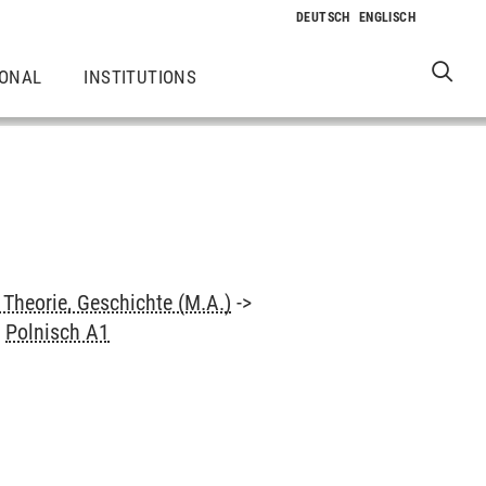
IONAL
INSTITUTIONS
Theorie, Geschichte (M.A.)
->
>
Polnisch A1