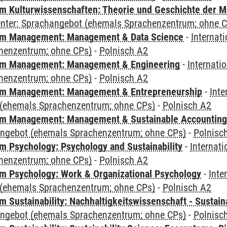
 Kulturwissenschaften: Theorie und Geschichte der M
Center: Sprachangebot (ehemals Sprachenzentrum; ohne 
m Management: Management & Data Science
-
Internat
henzentrum; ohne CPs)
-
Polnisch A2
m Management: Management & Engineering
-
Internati
henzentrum; ohne CPs)
-
Polnisch A2
m Management: Management & Entrepreneurship
-
Inte
(ehemals Sprachenzentrum; ohne CPs)
-
Polnisch A2
m Management: Management & Sustainable Accounting
angebot (ehemals Sprachenzentrum; ohne CPs)
-
Polnisc
 Psychology: Psychology and Sustainability
-
Internat
henzentrum; ohne CPs)
-
Polnisch A2
 Psychology: Work & Organizational Psychology
-
Inte
(ehemals Sprachenzentrum; ohne CPs)
-
Polnisch A2
Sustainability: Nachhaltigkeitswissenschaft - Sustaina
angebot (ehemals Sprachenzentrum; ohne CPs)
-
Polnisc