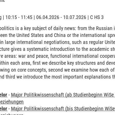
 | 10:15 - 11:45 | 06.04.2026 - 10.07.2026 | C HS 3
politics is a key subject of daily news: from the Russian 
ween the United States and China or the international spr
in large international negotiations, such as regular Unit
cture gives a systematic introduction to the academic stu
re areas: war and peace, functional international coopera
ithin each area, first we describe key structures and dev
awing on core concepts, second we examine how each of 
 and third we introduce the most important explanations 
elor
-
Major Politikwissenschaft (ab Studienbeginn WiSe
 Beziehungen
elor
-
Major Politikwissenschaft (bis Studienbeginn WiSe