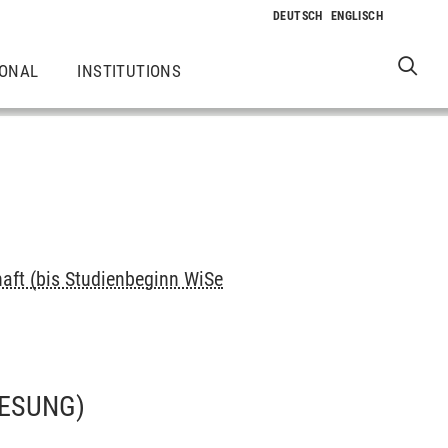
IONAL
INSTITUTIONS
haft (bis Studienbeginn WiSe
ESUNG)