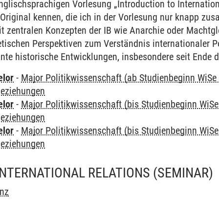
nglischsprachigen Vorlesung „Introduction to Internation
 Original kennen, die ich in der Vorlesung nur knapp z
t zentralen Konzepten der IB wie Anarchie oder Machtg
tischen Perspektiven zum Verständnis internationaler Po
ante historische Entwicklungen, insbesondere seit Ende 
elor
-
Major Politikwissenschaft (ab Studienbeginn WiSe
 Beziehungen
elor
-
Major Politikwissenschaft (bis Studienbeginn WiSe
 Beziehungen
elor
-
Major Politikwissenschaft (bis Studienbeginn WiSe
 Beziehungen
INTERNATIONAL RELATIONS
(SEMINAR)
enz