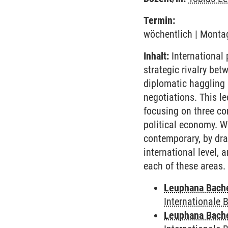
Termin:
wöchentlich | Montag
Inhalt:
International 
strategic rivalry bet
diplomatic haggling 
negotiations. This le
focusing on three co
political economy. W
contemporary, by dr
international level,
each of these areas.
Leuphana Bach
Internationale
Leuphana Bach