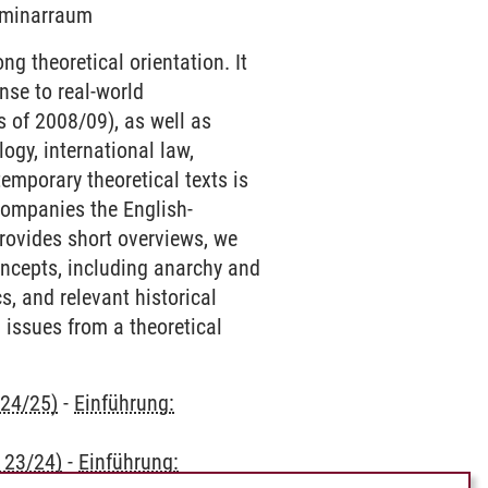
Seminarraum
ong theoretical orientation. It
nse to real-world
is of 2008/09), as well as
ogy, international law,
emporary theoretical texts is
ccompanies the English-
provides short overviews, we
concepts, including anarchy and
s, and relevant historical
 issues from a theoretical
 24/25)
-
Einführung:
 23/24)
-
Einführung: