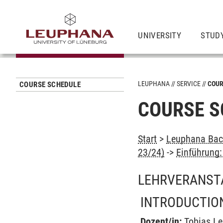
UNIVERSITY
STUD
LEUPHANA
SERVICE
COUR
COURSE SCHEDULE
COURSE S
Start
>
Leuphana Bach
23/24)
->
Einführung:
LEHRVERANST
INTRODUCTION
Dozent/in:
Tobias L