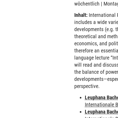
wöchentlich | Montag
Inhalt:
International R
includes a wide vari
developments (e.g. th
theoretical and meth
economics, and polit
therefore an essentia
language lecture “Int
will read and discuss
the balance of power,
developments—especia
perspective.
Leuphana Bach
Internationale
Leuphana Bach