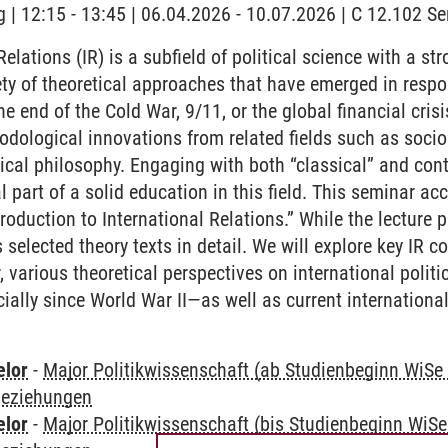
 | 12:15 - 13:45 | 06.04.2026 - 10.07.2026 | C 12.102 
elations (IR) is a subfield of political science with a str
ety of theoretical approaches that have emerged in respo
e end of the Cold War, 9/11, or the global financial cris
odological innovations from related fields such as sociol
ical philosophy. Engaging with both “classical” and cont
l part of a solid education in this field. This seminar a
roduction to International Relations.” While the lecture 
 selected theory texts in detail. We will explore key IR 
 various theoretical perspectives on international politic
lly since World War II—as well as current international
elor
-
Major Politikwissenschaft (ab Studienbeginn WiSe
 Beziehungen
elor
-
Major Politikwissenschaft (bis Studienbeginn WiSe