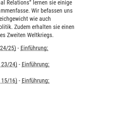
al Relations“ lernen sie einige
usammenfasse. Wir befassen uns
leichgewicht wie auch
litik. Zudem erhalten sie einen
des Zweiten Weltkriegs.
 24/25)
-
Einführung:
 23/24)
-
Einführung:
 15/16)
-
Einführung: