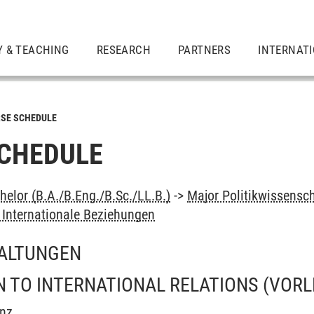
Y & TEACHING
RESEARCH
PARTNERS
INTERNAT
SE SCHEDULE
CHEDULE
elor (B.A./B.Eng./B.Sc./LL.B.)
->
Major Politikwissensc
 Internationale Beziehungen
ALTUNGEN
 TO INTERNATIONAL RELATIONS
(VORL
enz