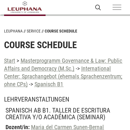
LEUPHANA
SERVICE
COURSE SCHEDULE
COURSE SCHEDULE
Start
>
Masterprogramm Governance & Law: Public
Affairs and Democracy (M.Sc.)
->
International
Center: Sprachangebot (ehemals Sprachenzentrum;
ohne CPs)
->
Spanisch B1
LEHRVERANSTALTUNGEN
SPANISCH AB B1. TALLER DE ESCRITURA
CREATIVA Y/O ACADÉMICA
(SEMINAR)
Dozent/in:
Maria del Carmen Sunen-Bernal