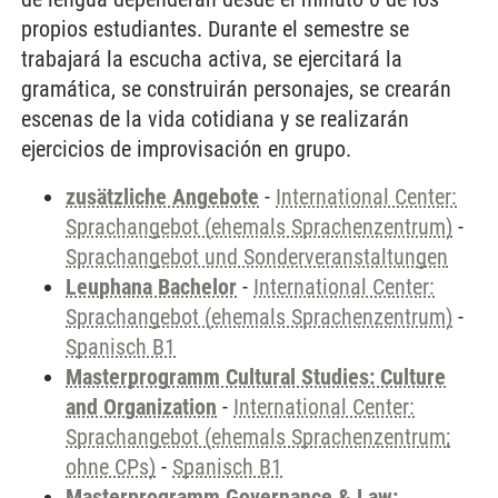
propios estudiantes. Durante el semestre se
trabajará la escucha activa, se ejercitará la
gramática, se construirán personajes, se crearán
escenas de la vida cotidiana y se realizarán
ejercicios de improvisación en grupo.
zusätzliche Angebote
-
International Center:
Sprachangebot (ehemals Sprachenzentrum)
-
Sprachangebot und Sonderveranstaltungen
Leuphana Bachelor
-
International Center:
Sprachangebot (ehemals Sprachenzentrum)
-
Spanisch B1
Masterprogramm Cultural Studies: Culture
and Organization
-
International Center:
Sprachangebot (ehemals Sprachenzentrum;
ohne CPs)
-
Spanisch B1
Masterprogramm Governance & Law: