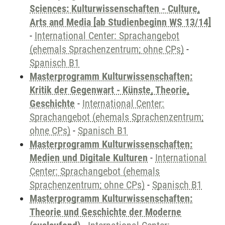
Sciences: Kulturwissenschaften - Culture,
Arts and Media [ab Studienbeginn WS 13/14]
-
International Center: Sprachangebot
(ehemals Sprachenzentrum; ohne CPs)
-
Spanisch B1
Masterprogramm Kulturwissenschaften:
Kritik der Gegenwart - Künste, Theorie,
Geschichte
-
International Center:
Sprachangebot (ehemals Sprachenzentrum;
ohne CPs)
-
Spanisch B1
Masterprogramm Kulturwissenschaften:
Medien und Digitale Kulturen
-
International
Center: Sprachangebot (ehemals
Sprachenzentrum; ohne CPs)
-
Spanisch B1
Masterprogramm Kulturwissenschaften:
Theorie und Geschichte der Moderne