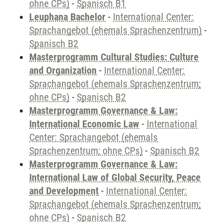
ohne CPs)
-
Spanisch B1
Leuphana Bachelor
-
International Center:
Sprachangebot (ehemals Sprachenzentrum)
-
Spanisch B2
Masterprogramm Cultural Studies: Culture
and Organization
-
International Center:
Sprachangebot (ehemals Sprachenzentrum;
ohne CPs)
-
Spanisch B2
Masterprogramm Governance & Law:
International Economic Law
-
International
Center: Sprachangebot (ehemals
Sprachenzentrum; ohne CPs)
-
Spanisch B2
Masterprogramm Governance & Law:
International Law of Global Security, Peace
and Development
-
International Center:
Sprachangebot (ehemals Sprachenzentrum;
ohne CPs)
-
Spanisch B2