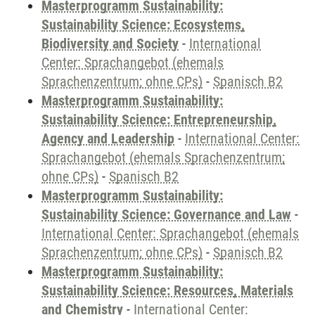
Masterprogramm Sustainability:
Sustainability Science: Ecosystems,
Biodiversity and Society
-
International
Center: Sprachangebot (ehemals
Sprachenzentrum; ohne CPs)
-
Spanisch B2
Masterprogramm Sustainability:
Sustainability Science: Entrepreneurship,
Agency and Leadership
-
International Center:
Sprachangebot (ehemals Sprachenzentrum;
ohne CPs)
-
Spanisch B2
Masterprogramm Sustainability:
Sustainability Science: Governance and Law
-
International Center: Sprachangebot (ehemals
Sprachenzentrum; ohne CPs)
-
Spanisch B2
Masterprogramm Sustainability:
Sustainability Science: Resources, Materials
and Chemistry
-
International Center: