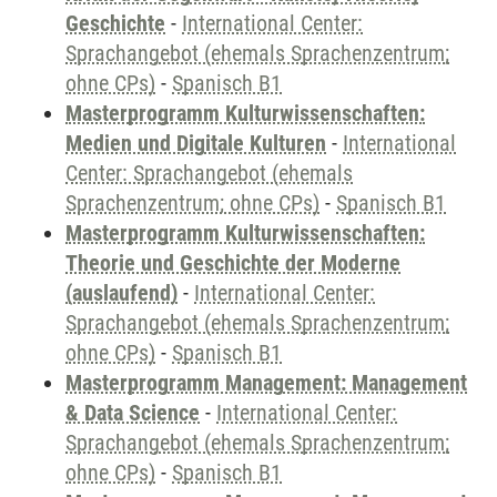
Geschichte
-
International Center:
Sprachangebot (ehemals Sprachenzentrum;
ohne CPs)
-
Spanisch B1
Masterprogramm Kulturwissenschaften:
Medien und Digitale Kulturen
-
International
Center: Sprachangebot (ehemals
Sprachenzentrum; ohne CPs)
-
Spanisch B1
Masterprogramm Kulturwissenschaften:
Theorie und Geschichte der Moderne
(auslaufend)
-
International Center:
Sprachangebot (ehemals Sprachenzentrum;
ohne CPs)
-
Spanisch B1
Masterprogramm Management: Management
& Data Science
-
International Center:
Sprachangebot (ehemals Sprachenzentrum;
ohne CPs)
-
Spanisch B1