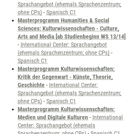
Sprachangebot (ehemals Sprachenzentrum;
ohne CPs)
-
Spanisch C1
Masterprogramm Humanities & Social
Sciences: Kulturwissenschaften - Culture,
Arts and Media [ab Studienbeginn WS 13/14]
-
International Center: Sprachangebot
(ehemals Sprachenzentrum; ohne CPs)
-
Spanisch C1
Masterprogramm Kulturwissenschaften:
Kritik der Gegenwart - Künste, Theorie,
Geschichte
-
International Center:
Sprachangebot (ehemals Sprachenzentrum;
ohne CPs)
-
Spanisch C1
Masterprogramm Kulturwissenschaften:
Medien und Digitale Kulturen
-
International
Center: Sprachangebot (ehemals
Sprachenzentrum; ohne CPs)
-
Spanisch C1