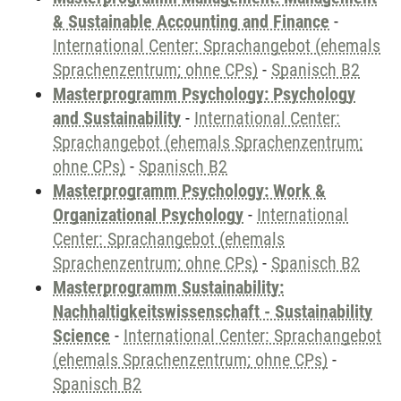
& Sustainable Accounting and Finance
-
International Center: Sprachangebot (ehemals
Sprachenzentrum; ohne CPs)
-
Spanisch B2
Masterprogramm Psychology: Psychology
and Sustainability
-
International Center:
Sprachangebot (ehemals Sprachenzentrum;
ohne CPs)
-
Spanisch B2
Masterprogramm Psychology: Work &
Organizational Psychology
-
International
Center: Sprachangebot (ehemals
Sprachenzentrum; ohne CPs)
-
Spanisch B2
Masterprogramm Sustainability:
Nachhaltigkeitswissenschaft - Sustainability
Science
-
International Center: Sprachangebot
(ehemals Sprachenzentrum; ohne CPs)
-
Spanisch B2