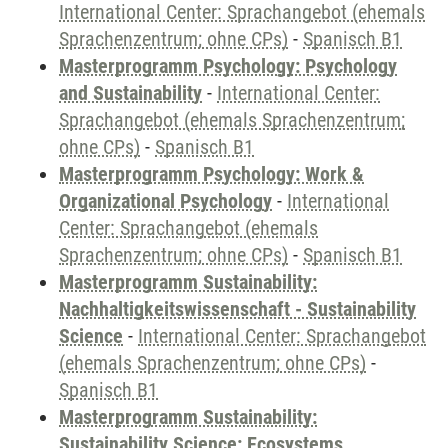
International Center: Sprachangebot (ehemals
Sprachenzentrum; ohne CPs)
-
Spanisch B1
Masterprogramm Psychology: Psychology
and Sustainability
-
International Center:
Sprachangebot (ehemals Sprachenzentrum;
ohne CPs)
-
Spanisch B1
Masterprogramm Psychology: Work &
Organizational Psychology
-
International
Center: Sprachangebot (ehemals
Sprachenzentrum; ohne CPs)
-
Spanisch B1
Masterprogramm Sustainability:
Nachhaltigkeitswissenschaft - Sustainability
Science
-
International Center: Sprachangebot
(ehemals Sprachenzentrum; ohne CPs)
-
Spanisch B1
Masterprogramm Sustainability:
Sustainability Science: Ecosystems,