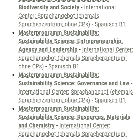
Biodiversity and Society
-
International
Center: Sprachangebot (ehemals
Sprachenzentrum; ohne CPs)
-
Spanisch B1
Masterprogramm Sustainability:
Sustainability Science: Entrepreneurship,
Agency and Leadership
-
International Center:
Sprachangebot (ehemals Sprachenzentrum;
ohne CPs)
-
Spanisch B1
Masterprogramm Sustainability:
Sustainability Science: Governance and Law
-
International Center: Sprachangebot (ehemals
Sprachenzentrum; ohne CPs)
-
Spanisch B1
Masterprogramm Sustainability:
Sustainability Science: Resources, Materials
and Chemistry
-
International Center:
Sprachangebot (ehemals Sprachenzentrum;