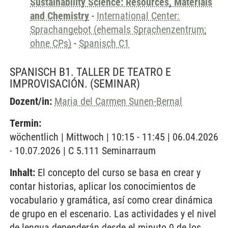
Sustainability Science: Resources, Materials
and Chemistry
-
International Center:
Sprachangebot (ehemals Sprachenzentrum;
ohne CPs)
-
Spanisch C1
SPANISCH B1. TALLER DE TEATRO E
IMPROVISACIÓN.
(SEMINAR)
Dozent/in:
Maria del Carmen Sunen-Bernal
Termin:
wöchentlich | Mittwoch | 10:15 - 11:45 | 06.04.2026
- 10.07.2026 | C 5.111 Seminarraum
Inhalt:
El concepto del curso se basa en crear y
contar historias, aplicar los conocimientos de
vocabulario y gramática, así como crear dinámica
de grupo en el escenario. Las actividades y el nivel
de lengua dependerán desde el minuto 0 de los