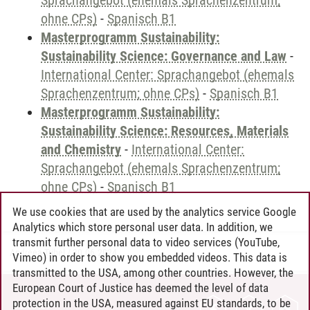
Sprachangebot (ehemals Sprachenzentrum;
ohne CPs)
-
Spanisch B1
Masterprogramm Sustainability:
Sustainability Science: Governance and Law
-
International Center: Sprachangebot (ehemals
Sprachenzentrum; ohne CPs)
-
Spanisch B1
Masterprogramm Sustainability:
Sustainability Science: Resources, Materials
and Chemistry
-
International Center:
Sprachangebot (ehemals Sprachenzentrum;
ohne CPs)
-
Spanisch B1
We use cookies that are used by the analytics service Google
Analytics which store personal user data. In addition, we
transmit further personal data to video services (YouTube,
Andreea Tribel
/
30.06.2024
Vimeo) in order to show you embedded videos. This data is
transmitted to the USA, among other countries. However, the
European Court of Justice has deemed the level of data
protection in the USA, measured against EU standards, to be
CONTACT