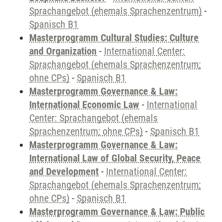
Sprachangebot (ehemals Sprachenzentrum)
-
Spanisch B1
Masterprogramm Cultural Studies: Culture
and Organization
-
International Center:
Sprachangebot (ehemals Sprachenzentrum;
ohne CPs)
-
Spanisch B1
Masterprogramm Governance & Law:
International Economic Law
-
International
Center: Sprachangebot (ehemals
Sprachenzentrum; ohne CPs)
-
Spanisch B1
Masterprogramm Governance & Law:
International Law of Global Security, Peace
and Development
-
International Center:
Sprachangebot (ehemals Sprachenzentrum;
ohne CPs)
-
Spanisch B1
Masterprogramm Governance & Law: Public