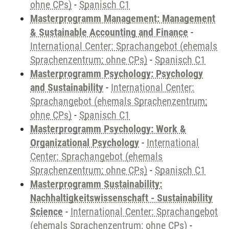
ohne CPs)
-
Spanisch C1
Masterprogramm Management: Management
& Sustainable Accounting and Finance
-
International Center: Sprachangebot (ehemals
Sprachenzentrum; ohne CPs)
-
Spanisch C1
Masterprogramm Psychology: Psychology
and Sustainability
-
International Center:
Sprachangebot (ehemals Sprachenzentrum;
ohne CPs)
-
Spanisch C1
Masterprogramm Psychology: Work &
Organizational Psychology
-
International
Center: Sprachangebot (ehemals
Sprachenzentrum; ohne CPs)
-
Spanisch C1
Masterprogramm Sustainability:
Nachhaltigkeitswissenschaft - Sustainability
Science
-
International Center: Sprachangebot
(ehemals Sprachenzentrum; ohne CPs)
-