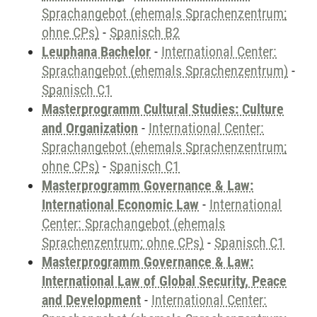
Sprachangebot (ehemals Sprachenzentrum;
ohne CPs)
-
Spanisch B2
Leuphana Bachelor
-
International Center:
Sprachangebot (ehemals Sprachenzentrum)
-
Spanisch C1
Masterprogramm Cultural Studies: Culture
and Organization
-
International Center:
Sprachangebot (ehemals Sprachenzentrum;
ohne CPs)
-
Spanisch C1
Masterprogramm Governance & Law:
International Economic Law
-
International
Center: Sprachangebot (ehemals
Sprachenzentrum; ohne CPs)
-
Spanisch C1
Masterprogramm Governance & Law:
International Law of Global Security, Peace
and Development
-
International Center: