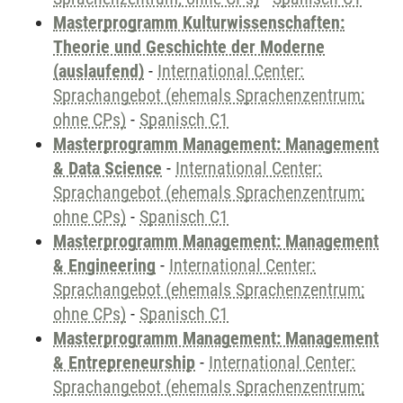
Masterprogramm Kulturwissenschaften:
Theorie und Geschichte der Moderne
(auslaufend)
-
International Center:
Sprachangebot (ehemals Sprachenzentrum;
ohne CPs)
-
Spanisch C1
Masterprogramm Management: Management
& Data Science
-
International Center:
Sprachangebot (ehemals Sprachenzentrum;
ohne CPs)
-
Spanisch C1
Masterprogramm Management: Management
& Engineering
-
International Center:
Sprachangebot (ehemals Sprachenzentrum;
ohne CPs)
-
Spanisch C1
Masterprogramm Management: Management
& Entrepreneurship
-
International Center:
Sprachangebot (ehemals Sprachenzentrum;