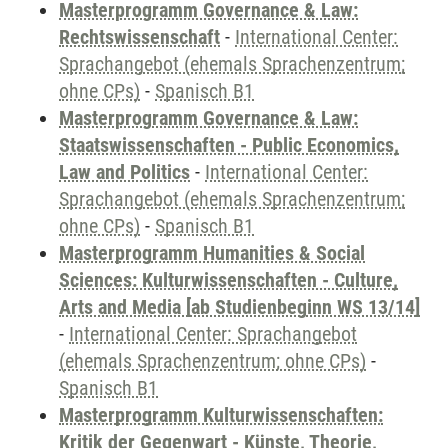
Masterprogramm Governance & Law:
Rechtswissenschaft
-
International Center:
Sprachangebot (ehemals Sprachenzentrum;
ohne CPs)
-
Spanisch B1
Masterprogramm Governance & Law:
Staatswissenschaften - Public Economics,
Law and Politics
-
International Center:
Sprachangebot (ehemals Sprachenzentrum;
ohne CPs)
-
Spanisch B1
Masterprogramm Humanities & Social
Sciences: Kulturwissenschaften - Culture,
Arts and Media [ab Studienbeginn WS 13/14]
-
International Center: Sprachangebot
(ehemals Sprachenzentrum; ohne CPs)
-
Spanisch B1
Masterprogramm Kulturwissenschaften:
Kritik der Gegenwart - Künste, Theorie,