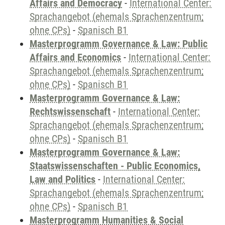
Affairs and Democracy
-
International Center:
Sprachangebot (ehemals Sprachenzentrum;
ohne CPs)
-
Spanisch B1
Masterprogramm Governance & Law: Public
Affairs and Economics
-
International Center:
Sprachangebot (ehemals Sprachenzentrum;
ohne CPs)
-
Spanisch B1
Masterprogramm Governance & Law:
Rechtswissenschaft
-
International Center:
Sprachangebot (ehemals Sprachenzentrum;
ohne CPs)
-
Spanisch B1
Masterprogramm Governance & Law:
Staatswissenschaften - Public Economics,
Law and Politics
-
International Center:
Sprachangebot (ehemals Sprachenzentrum;
ohne CPs)
-
Spanisch B1
Masterprogramm Humanities & Social