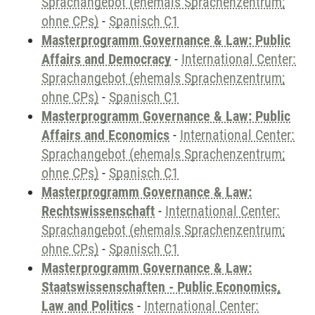
Sprachangebot (ehemals Sprachenzentrum;
ohne CPs)
-
Spanisch C1
Masterprogramm Governance & Law: Public
Affairs and Democracy
-
International Center:
Sprachangebot (ehemals Sprachenzentrum;
ohne CPs)
-
Spanisch C1
Masterprogramm Governance & Law: Public
Affairs and Economics
-
International Center:
Sprachangebot (ehemals Sprachenzentrum;
ohne CPs)
-
Spanisch C1
Masterprogramm Governance & Law:
Rechtswissenschaft
-
International Center:
Sprachangebot (ehemals Sprachenzentrum;
ohne CPs)
-
Spanisch C1
Masterprogramm Governance & Law:
Staatswissenschaften - Public Economics,
Law and Politics
-
International Center: