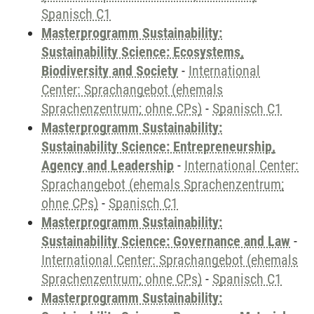
Spanisch C1
Masterprogramm Sustainability:
Sustainability Science: Ecosystems,
Biodiversity and Society
-
International
Center: Sprachangebot (ehemals
Sprachenzentrum; ohne CPs)
-
Spanisch C1
Masterprogramm Sustainability:
Sustainability Science: Entrepreneurship,
Agency and Leadership
-
International Center:
Sprachangebot (ehemals Sprachenzentrum;
ohne CPs)
-
Spanisch C1
Masterprogramm Sustainability:
Sustainability Science: Governance and Law
-
International Center: Sprachangebot (ehemals
Sprachenzentrum; ohne CPs)
-
Spanisch C1
Masterprogramm Sustainability: