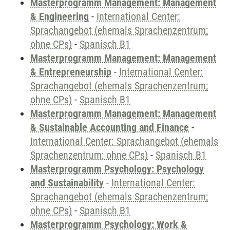
Masterprogramm Management: Management
& Engineering
-
International Center:
Sprachangebot (ehemals Sprachenzentrum;
ohne CPs)
-
Spanisch B1
Masterprogramm Management: Management
& Entrepreneurship
-
International Center:
Sprachangebot (ehemals Sprachenzentrum;
ohne CPs)
-
Spanisch B1
Masterprogramm Management: Management
& Sustainable Accounting and Finance
-
International Center: Sprachangebot (ehemals
Sprachenzentrum; ohne CPs)
-
Spanisch B1
Masterprogramm Psychology: Psychology
and Sustainability
-
International Center:
Sprachangebot (ehemals Sprachenzentrum;
ohne CPs)
-
Spanisch B1
Masterprogramm Psychology: Work &