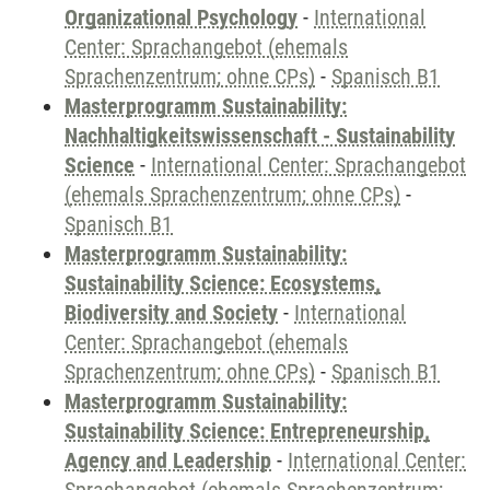
Organizational Psychology
-
International
Center: Sprachangebot (ehemals
Sprachenzentrum; ohne CPs)
-
Spanisch B1
Masterprogramm Sustainability:
Nachhaltigkeitswissenschaft - Sustainability
Science
-
International Center: Sprachangebot
(ehemals Sprachenzentrum; ohne CPs)
-
Spanisch B1
Masterprogramm Sustainability:
Sustainability Science: Ecosystems,
Biodiversity and Society
-
International
Center: Sprachangebot (ehemals
Sprachenzentrum; ohne CPs)
-
Spanisch B1
Masterprogramm Sustainability:
Sustainability Science: Entrepreneurship,
Agency and Leadership
-
International Center: