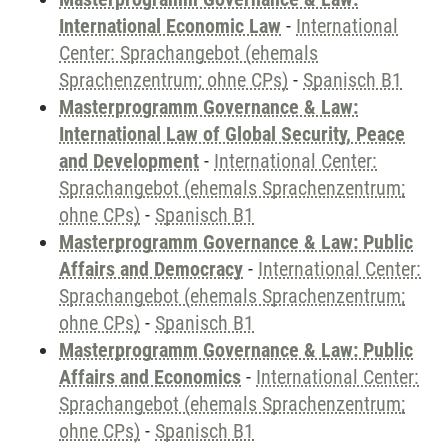
International Economic Law
-
International
Center: Sprachangebot (ehemals
Sprachenzentrum; ohne CPs)
-
Spanisch B1
Masterprogramm Governance & Law:
International Law of Global Security, Peace
and Development
-
International Center:
Sprachangebot (ehemals Sprachenzentrum;
ohne CPs)
-
Spanisch B1
Masterprogramm Governance & Law: Public
Affairs and Democracy
-
International Center:
Sprachangebot (ehemals Sprachenzentrum;
ohne CPs)
-
Spanisch B1
Masterprogramm Governance & Law: Public
Affairs and Economics
-
International Center:
Sprachangebot (ehemals Sprachenzentrum;
ohne CPs)
-
Spanisch B1