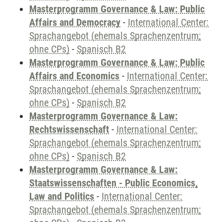
Masterprogramm Governance & Law: Public
Affairs and Democracy
-
International Center:
Sprachangebot (ehemals Sprachenzentrum;
ohne CPs)
-
Spanisch B2
Masterprogramm Governance & Law: Public
Affairs and Economics
-
International Center:
Sprachangebot (ehemals Sprachenzentrum;
ohne CPs)
-
Spanisch B2
Masterprogramm Governance & Law:
Rechtswissenschaft
-
International Center:
Sprachangebot (ehemals Sprachenzentrum;
ohne CPs)
-
Spanisch B2
Masterprogramm Governance & Law:
Staatswissenschaften - Public Economics,
Law and Politics
-
International Center:
Sprachangebot (ehemals Sprachenzentrum;