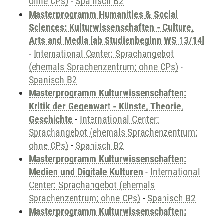
ohne CPs)
-
Spanisch B2
Masterprogramm Humanities & Social
Sciences: Kulturwissenschaften - Culture,
Arts and Media [ab Studienbeginn WS 13/14]
-
International Center: Sprachangebot
(ehemals Sprachenzentrum; ohne CPs)
-
Spanisch B2
Masterprogramm Kulturwissenschaften:
Kritik der Gegenwart - Künste, Theorie,
Geschichte
-
International Center:
Sprachangebot (ehemals Sprachenzentrum;
ohne CPs)
-
Spanisch B2
Masterprogramm Kulturwissenschaften:
Medien und Digitale Kulturen
-
International
Center: Sprachangebot (ehemals
Sprachenzentrum; ohne CPs)
-
Spanisch B2
Masterprogramm Kulturwissenschaften: