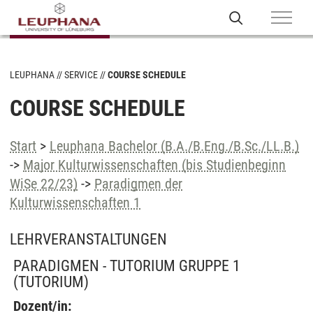
LEUPHANA
SERVICE
COURSE SCHEDULE
COURSE SCHEDULE
Start
>
Leuphana Bachelor (B.A./B.Eng./B.Sc./LL.B.)
->
Major Kulturwissenschaften (bis Studienbeginn
WiSe 22/23)
->
Paradigmen der
Kulturwissenschaften 1
LEHRVERANSTALTUNGEN
PARADIGMEN - TUTORIUM GRUPPE 1
(TUTORIUM)
Dozent/in: