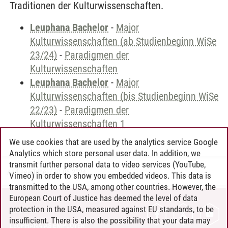
Traditionen der Kulturwissenschaften.
Leuphana Bachelor
-
Major
Kulturwissenschaften (ab Studienbeginn WiSe
23/24)
-
Paradigmen der
Kulturwissenschaften
Leuphana Bachelor
-
Major
Kulturwissenschaften (bis Studienbeginn WiSe
22/23)
-
Paradigmen der
Kulturwissenschaften 1
We use cookies that are used by the analytics service Google
Analytics which store personal user data. In addition, we
transmit further personal data to video services (YouTube,
Andreea Tribel
/
30.06.2024
Vimeo) in order to show you embedded videos. This data is
transmitted to the USA, among other countries. However, the
European Court of Justice has deemed the level of data
protection in the USA, measured against EU standards, to be
CONTACT
insufficient. There is also the possibility that your data may
LEUPHANA AS EMPLOYER