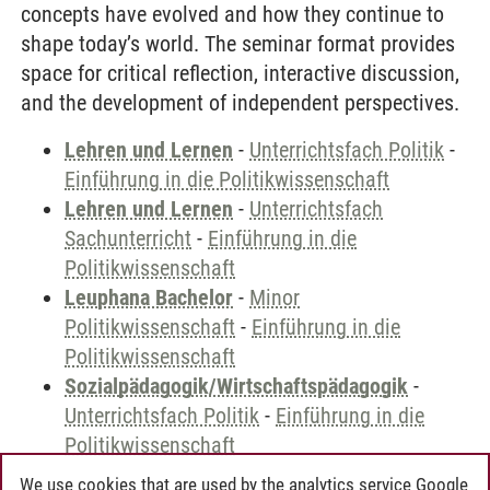
concepts have evolved and how they continue to
shape today’s world. The seminar format provides
space for critical reflection, interactive discussion,
and the development of independent perspectives.
Lehren und Lernen
-
Unterrichtsfach Politik
-
Einführung in die Politikwissenschaft
Lehren und Lernen
-
Unterrichtsfach
Sachunterricht
-
Einführung in die
Politikwissenschaft
Leuphana Bachelor
-
Minor
Politikwissenschaft
-
Einführung in die
Politikwissenschaft
Sozialpädagogik/Wirtschaftspädagogik
-
Unterrichtsfach Politik
-
Einführung in die
Politikwissenschaft
We use cookies that are used by the analytics service Google