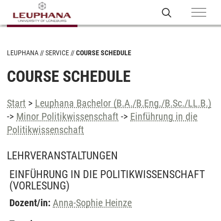
LEUPHANA
SERVICE
COURSE SCHEDULE
COURSE SCHEDULE
Start
>
Leuphana Bachelor (B.A./B.Eng./B.Sc./LL.B.)
->
Minor Politikwissenschaft
->
Einführung in die
Politikwissenschaft
LEHRVERANSTALTUNGEN
EINFÜHRUNG IN DIE POLITIKWISSENSCHAFT
(VORLESUNG)
Dozent/in:
Anna-Sophie Heinze