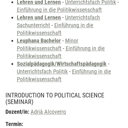
Lehren und Lernen
-
Unterrichtsfach Politik
-
Einführung in die Politikwissenschaft
Lehren und Lernen
-
Unterrichtsfach
Sachunterricht
-
Einführung in die
Politikwissenschaft
Leuphana Bachelor
-
Minor
Politikwissenschaft
-
Einführung in die
Politikwissenschaft
Sozialpädagogik/Wirtschaftspädagogik
-
Unterrichtsfach Politik
-
Einführung in die
Politikwissenschaft
INTRODUCTION TO POLITICAL SCIENCE
(SEMINAR)
Dozent/in:
Adrià Alcoverro
Termin: