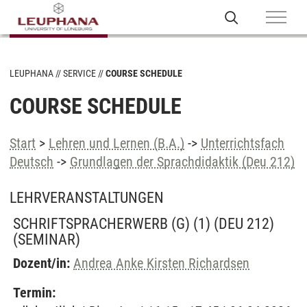
LEUPHANA
SERVICE
COURSE SCHEDULE
COURSE SCHEDULE
Start
>
Lehren und Lernen (B.A.)
->
Unterrichtsfach
Deutsch
->
Grundlagen der Sprachdidaktik (Deu 212)
LEHRVERANSTALTUNGEN
SCHRIFTSPRACHERWERB (G) (1) (DEU 212)
(SEMINAR)
Dozent/in:
Andrea Anke Kirsten Richardsen
Termin: