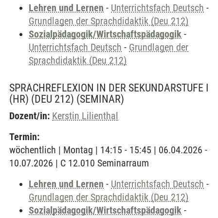
Lehren und Lernen
-
Unterrichtsfach Deutsch
-
Grundlagen der Sprachdidaktik (Deu 212)
Sozialpädagogik/Wirtschaftspädagogik
-
Unterrichtsfach Deutsch
-
Grundlagen der
Sprachdidaktik (Deu 212)
SPRACHREFLEXION IN DER SEKUNDARSTUFE I
(HR) (DEU 212)
(SEMINAR)
Dozent/in:
Kerstin Lilienthal
Termin:
wöchentlich | Montag | 14:15 - 15:45 | 06.04.2026 -
10.07.2026 | C 12.010 Seminarraum
Lehren und Lernen
-
Unterrichtsfach Deutsch
-
Grundlagen der Sprachdidaktik (Deu 212)
Sozialpädagogik/Wirtschaftspädagogik
-