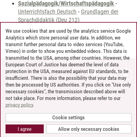
Sozialpädagogik/Wirtschaftspädagogik
-
Unterrichtsfach Deutsch
-
Grundlagen der
Sprachdidaktik (Deu 212)
We use cookies that are used by the analytics service Google
Analytics which store personal user data. In addition, we
transmit further personal data to video services (YouTube,
Andreea Tribel
/
30.06.2024
Vimeo) in order to show you embedded videos. This data is
transmitted to the USA, among other countries. However, the
European Court of Justice has deemed the level of data
protection in the USA, measured against EU standards, to be
CONTACT
insufficient. There is also the possibility that your data may
LEUPHANA AS EMPLOYER
then be processed by US authorities. If you click on "Use only
INTRANET
necessary cookies", the transmission described above will
not take place. For more information, please refer to our
SITE NOTICE
privacy policy
.
PRIVACY POLICY
ACCESSIBILITY
Cookie settings
COOKIE SETTINGS
I agree
Allow only necessary cookies