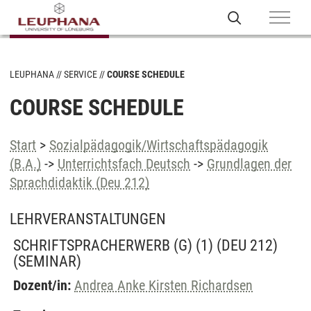
LEUPHANA
SERVICE
COURSE SCHEDULE
COURSE SCHEDULE
Start
>
Sozialpädagogik/Wirtschaftspädagogik
(B.A.)
->
Unterrichtsfach Deutsch
->
Grundlagen der
Sprachdidaktik (Deu 212)
LEHRVERANSTALTUNGEN
SCHRIFTSPRACHERWERB (G) (1) (DEU 212)
(SEMINAR)
Dozent/in:
Andrea Anke Kirsten Richardsen