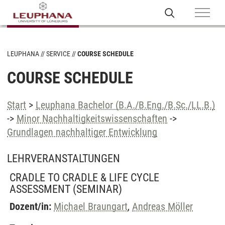
LEUPHANA
SERVICE
COURSE SCHEDULE
COURSE SCHEDULE
Start
>
Leuphana Bachelor (B.A./B.Eng./B.Sc./LL.B.)
->
Minor Nachhaltigkeitswissenschaften
->
Grundlagen nachhaltiger Entwicklung
LEHRVERANSTALTUNGEN
CRADLE TO CRADLE & LIFE CYCLE
ASSESSMENT
(SEMINAR)
Dozent/in:
Michael Braungart
,
Andreas Möller