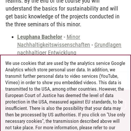
realms. By the end of the course you will
understand the basics for sustainability and will
get basic knowledge of the projects conducted in
the three seminars of this minor.
Leuphana Bachelor
-
Minor
Nachhaltigkeitswissenschaften
-
Grundlagen
nachhaltiger Entwicklung
We use cookies that are used by the analytics service Google
Analytics which store personal user data. In addition, we
transmit further personal data to video services (YouTube,
Andreea Tribel
/
30.06.2024
Vimeo) in order to show you embedded videos. This data is
transmitted to the USA, among other countries. However, the
European Court of Justice has deemed the level of data
protection in the USA, measured against EU standards, to be
CONTACT
insufficient. There is also the possibility that your data may
LEUPHANA AS EMPLOYER
then be processed by US authorities. If you click on "Use only
INTRANET
necessary cookies", the transmission described above will
not take place. For more information, please refer to our
SITE NOTICE