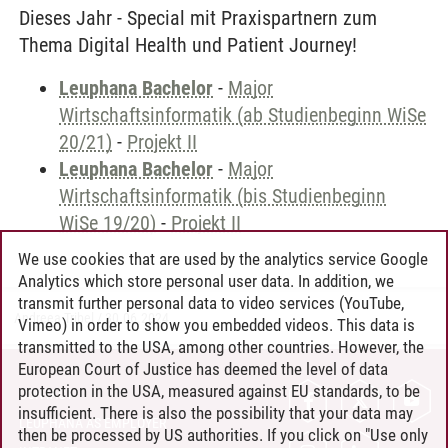
Dieses Jahr - Special mit Praxispartnern zum
Thema Digital Health und Patient Journey!
Leuphana Bachelor
-
Major
Wirtschaftsinformatik (ab Studienbeginn WiSe
20/21)
-
Projekt II
Leuphana Bachelor
-
Major
Wirtschaftsinformatik (bis Studienbeginn
WiSe 19/20)
-
Projekt II
We use cookies that are used by the analytics service Google
Analytics which store personal user data. In addition, we
transmit further personal data to video services (YouTube,
Andreea Tribel
/
30.06.2024
Vimeo) in order to show you embedded videos. This data is
transmitted to the USA, among other countries. However, the
European Court of Justice has deemed the level of data
protection in the USA, measured against EU standards, to be
CONTACT
insufficient. There is also the possibility that your data may
LEUPHANA AS EMPLOYER
then be processed by US authorities. If you click on "Use only