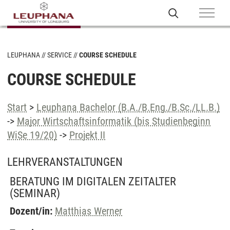
LEUPHANA
SERVICE
COURSE SCHEDULE
COURSE SCHEDULE
Start
>
Leuphana Bachelor (B.A./B.Eng./B.Sc./LL.B.)
->
Major Wirtschaftsinformatik (bis Studienbeginn
WiSe 19/20)
->
Projekt II
LEHRVERANSTALTUNGEN
BERATUNG IM DIGITALEN ZEITALTER
(SEMINAR)
Dozent/in:
Matthias Werner