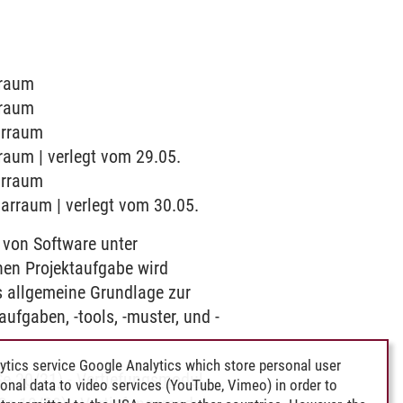
rraum
rraum
arraum
rraum | verlegt vom 29.05.
arraum
narraum | verlegt vom 30.05.
 von Software unter
en Projektaufgabe wird
ls allgemeine Grundlage zur
aufgaben, -tools, -muster, und -
ytics service Google Analytics which store personal user
Se 20/21)
-
Vertiefungsmodul
rsonal data to video services (YouTube, Vimeo) in order to