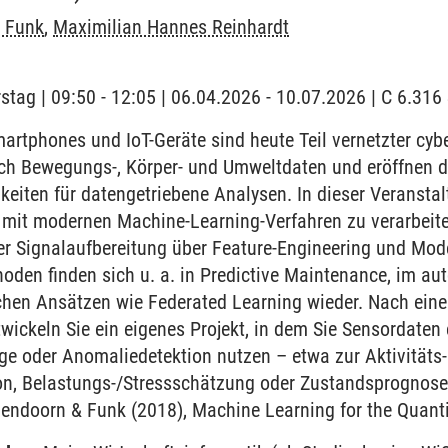
t Funk
,
Maximilian Hannes Reinhardt
stag | 09:50 - 12:05 | 06.04.2026 - 10.07.2026 | C 6.31
rtphones und IoT-Geräte sind heute Teil vernetzter cyb
ich Bewegungs-, Körper- und Umweltdaten und eröffnen d
ten für datengetriebene Analysen. In dieser Veranstalt
 mit modernen Machine-Learning-Verfahren zu verarbeit
r Signalaufbereitung über Feature-Engineering und Model
hoden finden sich u. a. in Predictive Maintenance, im a
chen Ansätzen wie Federated Learning wieder. Nach eine
ickeln Sie ein eigenes Projekt, in dem Sie Sensordaten 
ge oder Anomaliedetektion nutzen – etwa zur Aktivität
ion, Belastungs-/Stressschätzung oder Zustandsprognose
endoorn & Funk (2018), Machine Learning for the Quantif