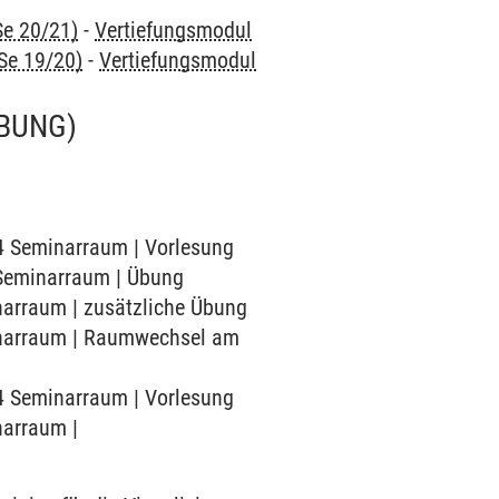
Se 20/21)
-
Vertiefungsmodul
Se 19/20)
-
Vertiefungsmodul
BUNG)
54 Seminarraum | Vorlesung
4 Seminarraum | Übung
inarraum | zusätzliche Übung
minarraum | Raumwechsel am
54 Seminarraum | Vorlesung
narraum |