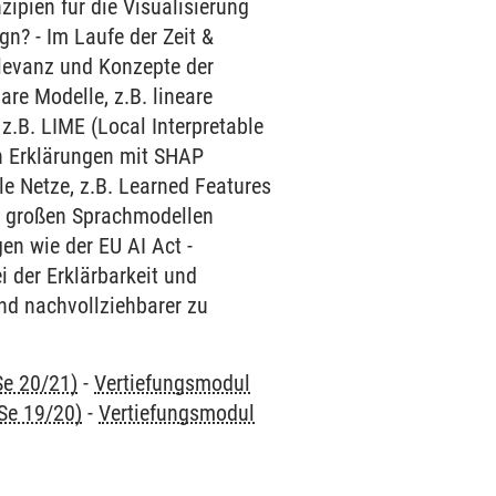
ipien für die Visualisierung
gn? - Im Laufe der Zeit &
levanz und Konzepte der
are Modelle, z.B. lineare
.B. LIME (Local Interpretable
n Erklärungen mit SHAP
le Netze, z.B. Learned Features
nd großen Sprachmodellen
en wie der EU AI Act -
i der Erklärbarkeit und
nd nachvollziehbarer zu
Se 20/21)
-
Vertiefungsmodul
Se 19/20)
-
Vertiefungsmodul