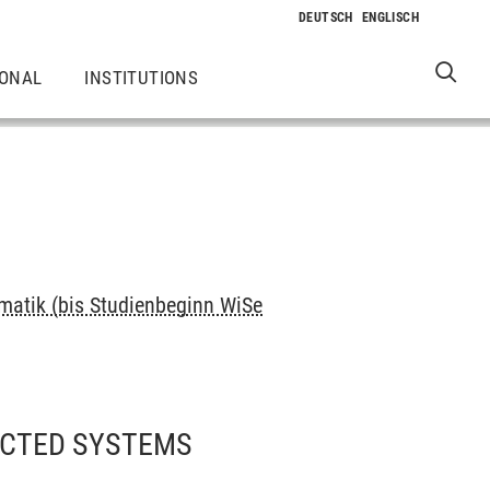
IONAL
INSTITUTIONS
rmatik (bis Studienbeginn WiSe
ECTED SYSTEMS