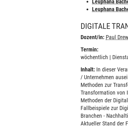
Leuphana Bach
Leuphana Bach
DIGITALE TR
Dozent/in:
Paul Dre
Termin:
wöchentlich | Dienst
Inhalt:
In dieser Vera
/ Unternehmen ausei
Methoden zur Transfo
Transformation von I
Methoden der Digita
Fallbeispiele zur Di
Branchen - Nachhalti
Aktueller Stand der 