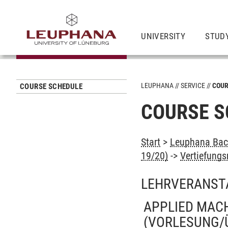
UNIVERSITY
STUD
LEUPHANA
SERVICE
COUR
COURSE SCHEDULE
COURSE S
Start
>
Leuphana Bach
19/20)
->
Vertiefung
LEHRVERANST
APPLIED MAC
(VORLESUNG/