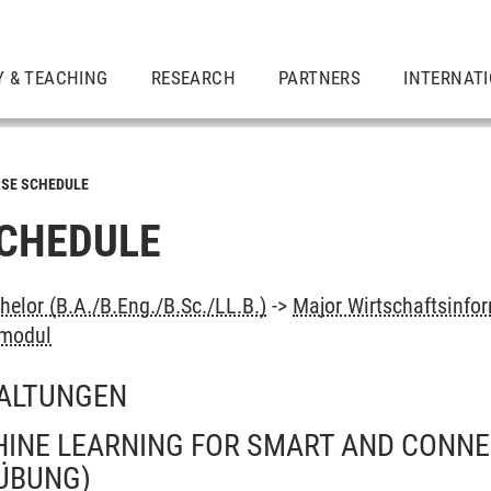
Y & TEACHING
RESEARCH
PARTNERS
INTERNAT
SE SCHEDULE
CHEDULE
elor (B.A./B.Eng./B.Sc./LL.B.)
->
Major Wirtschaftsinfo
smodul
ALTUNGEN
HINE LEARNING FOR SMART AND CONN
ÜBUNG)