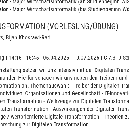
elor
-
Major Wirtschaftsinformatik (ab Studienbeginn Wi
elor
-
Major Wirtschaftsinformatik (bis Studienbeginn Wi
ANSFORMATION
(VORLESUNG/ÜBUNG)
ws
,
Bijan Khosrawi-Rad
ag | 14:15 - 16:45 | 06.04.2026 - 10.07.2026 | C 7.319 
nstaltung setzen wir uns intensiv mit der Digitalen Tra
nander. Hierfür schauen wir uns neben den Treibern und
rmation an. Themenauswahl: - Treiber der Digitalen Tran
ndividuen, Organisationen und Gesellschaft - IT-Innovati
len Transformation - Werkzeuge zur Digitalen Transform
gitalen Transformation - Auswirkungen der Digitalen Tra
ge / wertorientierte Digitale Transformation - Theorien z
Forschung zur Digitalen Transformation