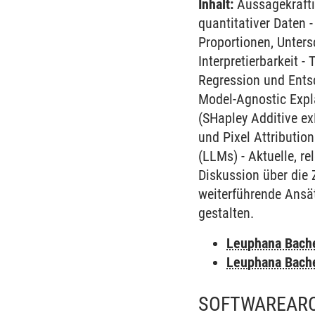
Inhalt:
Aussagekräftig
quantitativer Daten -
Proportionen, Unter
Interpretierbarkeit -
Regression und Ents
Model-Agnostic Expl
(SHapley Additive ex
und Pixel Attributio
(LLMs) - Aktuelle, r
Diskussion über die 
weiterführende Ansät
gestalten.
Leuphana Bach
Leuphana Bach
SOFTWAREARC