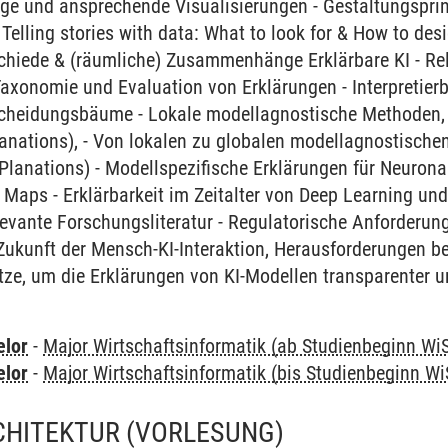
e und ansprechende Visualisierungen - Gestaltungsprinz
 Telling stories with data: What to look for & How to desi
schiede & (räumliche) Zusammenhänge Erklärbare KI - Re
 Taxonomie und Evaluation von Erklärungen - Interpretierb
cheidungsbäume - Lokale modellagnostische Methoden, z
anations), - Von lokalen zu globalen modellagnostische
Planations) - Modellspezifische Erklärungen für Neurona
n Maps - Erklärbarkeit im Zeitalter von Deep Learning u
elevante Forschungsliteratur - Regulatorische Anforderung
Zukunft der Mensch-KI-Interaktion, Herausforderungen be
ze, um die Erklärungen von KI-Modellen transparenter u
elor
-
Major Wirtschaftsinformatik (ab Studienbeginn Wi
elor
-
Major Wirtschaftsinformatik (bis Studienbeginn Wi
HITEKTUR
(VORLESUNG)