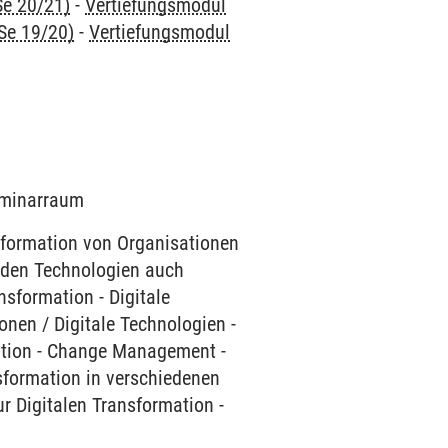
Se 20/21)
-
Vertiefungsmodul
Se 19/20)
-
Vertiefungsmodul
Seminarraum
nsformation von Organisationen
 den Technologien auch
sformation - Digitale
onen / Digitale Technologien -
ation - Change Management -
nsformation in verschiedenen
ur Digitalen Transformation -