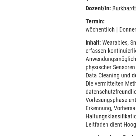
Dozent/in:
Burkhard
Termin:
wöchentlich | Donner
Inhalt:
Wearables, Sma
erfassen kontinuierl
Anwendungsmöglichkei
physischer Sensoren
Data Cleaning und de
Die vermittelten Met
datenschutzfreundli
Vorlesungsphase entw
Erkennung, Vorhersa
Haltungsklassifikat
Leitfaden dient Hoog