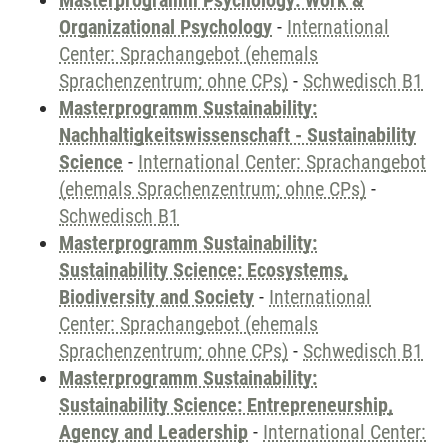
Masterprogramm Psychology: Work &
Organizational Psychology
-
International
Center: Sprachangebot (ehemals
Sprachenzentrum; ohne CPs)
-
Schwedisch B1
Masterprogramm Sustainability:
Nachhaltigkeitswissenschaft - Sustainability
Science
-
International Center: Sprachangebot
(ehemals Sprachenzentrum; ohne CPs)
-
Schwedisch B1
Masterprogramm Sustainability:
Sustainability Science: Ecosystems,
Biodiversity and Society
-
International
Center: Sprachangebot (ehemals
Sprachenzentrum; ohne CPs)
-
Schwedisch B1
Masterprogramm Sustainability:
Sustainability Science: Entrepreneurship,
Agency and Leadership
-
International Center: