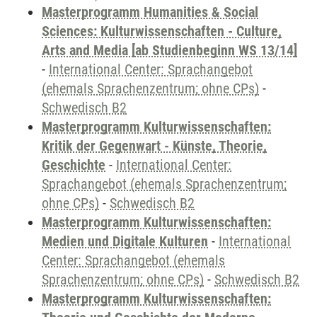
Masterprogramm Humanities & Social
Sciences: Kulturwissenschaften - Culture,
Arts and Media [ab Studienbeginn WS 13/14]
-
International Center: Sprachangebot
(ehemals Sprachenzentrum; ohne CPs)
-
Schwedisch B2
Masterprogramm Kulturwissenschaften:
Kritik der Gegenwart - Künste, Theorie,
Geschichte
-
International Center:
Sprachangebot (ehemals Sprachenzentrum;
ohne CPs)
-
Schwedisch B2
Masterprogramm Kulturwissenschaften:
Medien und Digitale Kulturen
-
International
Center: Sprachangebot (ehemals
Sprachenzentrum; ohne CPs)
-
Schwedisch B2
Masterprogramm Kulturwissenschaften: