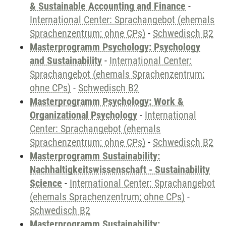
& Sustainable Accounting and Finance
-
International Center: Sprachangebot (ehemals
Sprachenzentrum; ohne CPs)
-
Schwedisch B2
Masterprogramm Psychology: Psychology
and Sustainability
-
International Center:
Sprachangebot (ehemals Sprachenzentrum;
ohne CPs)
-
Schwedisch B2
Masterprogramm Psychology: Work &
Organizational Psychology
-
International
Center: Sprachangebot (ehemals
Sprachenzentrum; ohne CPs)
-
Schwedisch B2
Masterprogramm Sustainability:
Nachhaltigkeitswissenschaft - Sustainability
Science
-
International Center: Sprachangebot
(ehemals Sprachenzentrum; ohne CPs)
-
Schwedisch B2
Masterprogramm Sustainability: