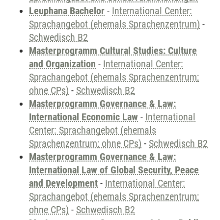
Leuphana Bachelor
-
International Center:
Sprachangebot (ehemals Sprachenzentrum)
-
Schwedisch B2
Masterprogramm Cultural Studies: Culture
and Organization
-
International Center:
Sprachangebot (ehemals Sprachenzentrum;
ohne CPs)
-
Schwedisch B2
Masterprogramm Governance & Law:
International Economic Law
-
International
Center: Sprachangebot (ehemals
Sprachenzentrum; ohne CPs)
-
Schwedisch B2
Masterprogramm Governance & Law:
International Law of Global Security, Peace
and Development
-
International Center:
Sprachangebot (ehemals Sprachenzentrum;
ohne CPs)
-
Schwedisch B2