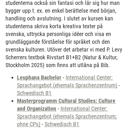
studenterna också sin fantasi och lär sig hur man
bygger upp t. ex. en enkel berättelse med början,
handling och avslutning. I slutet av kursen kan
studenterna skriva korta kreativa texter på
svenska, uttrycka personliga idéer och visa en
grundläggande förståelse för språket och den
svenska kulturen. Utöver det arbetar vi med P. Levy
Scherrers textbok Rivstart B1+B2 (Natur & Kultur,
Stockholm 2025) som finns att utlåna på Bib.
Leuphana Bachelor
-
International Center:
Sprachangebot (ehemals Sprachenzentrum)
-
Schwedisch B1
Masterprogramm Cultural Studies: Culture
and Organization
-
International Center:
Sprachangebot (ehemals Sprachenzentrum;
ohne CPs)
-
Schwedisch B1