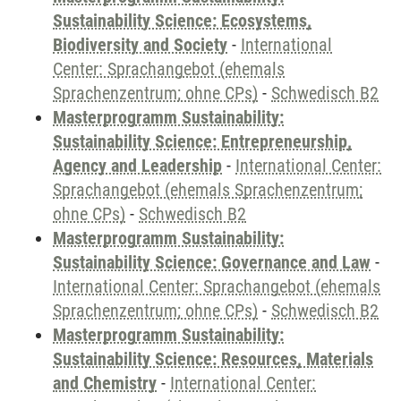
Sustainability Science: Ecosystems,
Biodiversity and Society
-
International
Center: Sprachangebot (ehemals
Sprachenzentrum; ohne CPs)
-
Schwedisch B2
Masterprogramm Sustainability:
Sustainability Science: Entrepreneurship,
Agency and Leadership
-
International Center:
Sprachangebot (ehemals Sprachenzentrum;
ohne CPs)
-
Schwedisch B2
Masterprogramm Sustainability:
Sustainability Science: Governance and Law
-
International Center: Sprachangebot (ehemals
Sprachenzentrum; ohne CPs)
-
Schwedisch B2
Masterprogramm Sustainability:
Sustainability Science: Resources, Materials
and Chemistry
-
International Center: