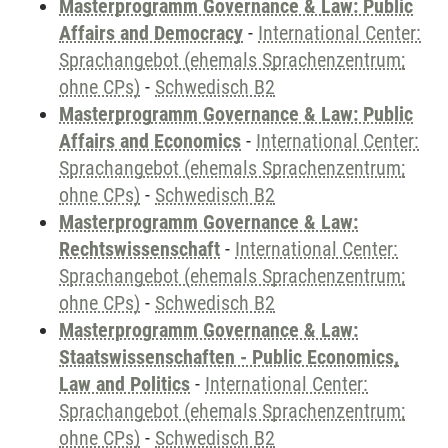
Masterprogramm Governance & Law: Public
Affairs and Democracy
-
International Center:
Sprachangebot (ehemals Sprachenzentrum;
ohne CPs)
-
Schwedisch B2
Masterprogramm Governance & Law: Public
Affairs and Economics
-
International Center:
Sprachangebot (ehemals Sprachenzentrum;
ohne CPs)
-
Schwedisch B2
Masterprogramm Governance & Law:
Rechtswissenschaft
-
International Center:
Sprachangebot (ehemals Sprachenzentrum;
ohne CPs)
-
Schwedisch B2
Masterprogramm Governance & Law:
Staatswissenschaften - Public Economics,
Law and Politics
-
International Center:
Sprachangebot (ehemals Sprachenzentrum;
ohne CPs)
-
Schwedisch B2