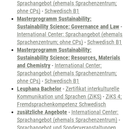
Sprachangebot (ehemals Sprachenzentrum;
ohne CPs)
-
Schwedisch B1
Masterprogramm Sustainability:
Sustainability Science: Governance and Law
-
International Center: Sprachangebot (ehemals
Sprachenzentrum; ohne CPs)
-
Schwedisch B1
Masterprogramm Sustainability:
Sustainability Science: Resources, Materials
and Chemistry
-
International Center:
Sprachangebot (ehemals Sprachenzentrum;
ohne CPs)
-
Schwedisch B1
Leuphana Bachelor
-
Zertifikat interkulturelle
Kommunikation und Sprachen (ZiKS)
-
ZiKS 4:
Fremdsprachenkompetenz Schwedisch
zusätzliche Angebote
-
International Center:
Sprachangebot (ehemals Sprachenzentrum)
-
Sprachangebot und Sonderveranstaltungen