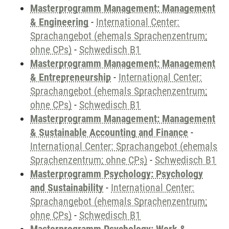
Masterprogramm Management: Management
& Engineering
-
International Center:
Sprachangebot (ehemals Sprachenzentrum;
ohne CPs)
-
Schwedisch B1
Masterprogramm Management: Management
& Entrepreneurship
-
International Center:
Sprachangebot (ehemals Sprachenzentrum;
ohne CPs)
-
Schwedisch B1
Masterprogramm Management: Management
& Sustainable Accounting and Finance
-
International Center: Sprachangebot (ehemals
Sprachenzentrum; ohne CPs)
-
Schwedisch B1
Masterprogramm Psychology: Psychology
and Sustainability
-
International Center:
Sprachangebot (ehemals Sprachenzentrum;
ohne CPs)
-
Schwedisch B1