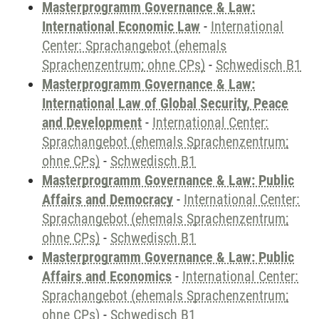
Masterprogramm Governance & Law:
International Economic Law
-
International
Center: Sprachangebot (ehemals
Sprachenzentrum; ohne CPs)
-
Schwedisch B1
Masterprogramm Governance & Law:
International Law of Global Security, Peace
and Development
-
International Center:
Sprachangebot (ehemals Sprachenzentrum;
ohne CPs)
-
Schwedisch B1
Masterprogramm Governance & Law: Public
Affairs and Democracy
-
International Center:
Sprachangebot (ehemals Sprachenzentrum;
ohne CPs)
-
Schwedisch B1
Masterprogramm Governance & Law: Public
Affairs and Economics
-
International Center:
Sprachangebot (ehemals Sprachenzentrum;
ohne CPs)
-
Schwedisch B1