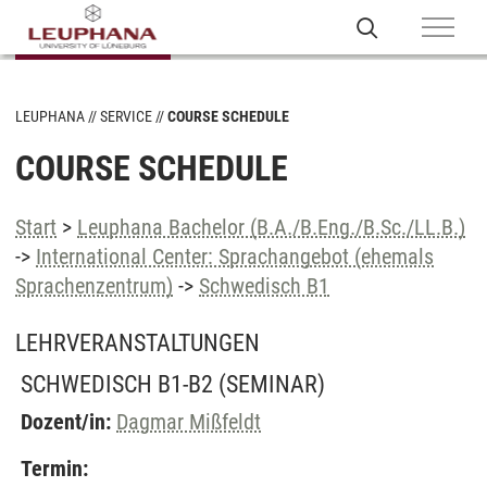
LEUPHANA
SERVICE
COURSE SCHEDULE
COURSE SCHEDULE
Start
>
Leuphana Bachelor (B.A./B.Eng./B.Sc./LL.B.)
->
International Center: Sprachangebot (ehemals
Sprachenzentrum)
->
Schwedisch B1
LEHRVERANSTALTUNGEN
SCHWEDISCH B1-B2
(SEMINAR)
Dozent/in:
Dagmar Mißfeldt
Termin: