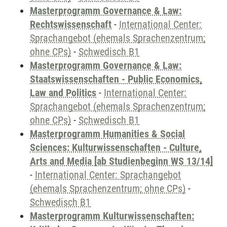
Masterprogramm Governance & Law:
Rechtswissenschaft
-
International Center:
Sprachangebot (ehemals Sprachenzentrum;
ohne CPs)
-
Schwedisch B1
Masterprogramm Governance & Law:
Staatswissenschaften - Public Economics,
Law and Politics
-
International Center:
Sprachangebot (ehemals Sprachenzentrum;
ohne CPs)
-
Schwedisch B1
Masterprogramm Humanities & Social
Sciences: Kulturwissenschaften - Culture,
Arts and Media [ab Studienbeginn WS 13/14]
-
International Center: Sprachangebot
(ehemals Sprachenzentrum; ohne CPs)
-
Schwedisch B1
Masterprogramm Kulturwissenschaften: