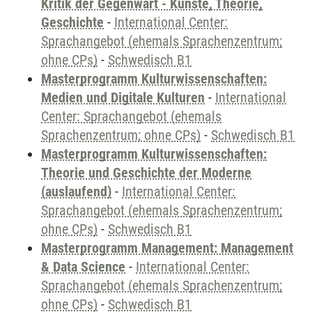
Kritik der Gegenwart - Künste, Theorie,
Geschichte
-
International Center:
Sprachangebot (ehemals Sprachenzentrum;
ohne CPs)
-
Schwedisch B1
Masterprogramm Kulturwissenschaften:
Medien und Digitale Kulturen
-
International
Center: Sprachangebot (ehemals
Sprachenzentrum; ohne CPs)
-
Schwedisch B1
Masterprogramm Kulturwissenschaften:
Theorie und Geschichte der Moderne
(auslaufend)
-
International Center:
Sprachangebot (ehemals Sprachenzentrum;
ohne CPs)
-
Schwedisch B1
Masterprogramm Management: Management
& Data Science
-
International Center:
Sprachangebot (ehemals Sprachenzentrum;
ohne CPs)
-
Schwedisch B1