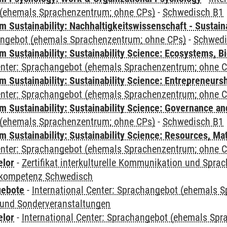
(ehemals Sprachenzentrum; ohne CPs)
-
Schwedisch B1
Sustainability: Nachhaltigkeitswissenschaft - Sustaina
angebot (ehemals Sprachenzentrum; ohne CPs)
-
Schwedi
Sustainability: Sustainability Science: Ecosystems, Bi
Center: Sprachangebot (ehemals Sprachenzentrum; ohne 
 Sustainability: Sustainability Science: Entrepreneurs
Center: Sprachangebot (ehemals Sprachenzentrum; ohne 
 Sustainability: Sustainability Science: Governance a
(ehemals Sprachenzentrum; ohne CPs)
-
Schwedisch B1
Sustainability: Sustainability Science: Resources, Ma
Center: Sprachangebot (ehemals Sprachenzentrum; ohne 
elor
-
Zertifikat interkulturelle Kommunikation und Sprac
kompetenz Schwedisch
gebote
-
International Center: Sprachangebot (ehemals 
und Sonderveranstaltungen
elor
-
International Center: Sprachangebot (ehemals Sp