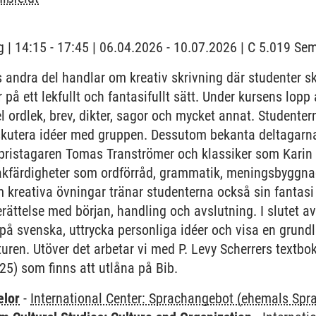
 | 14:15 - 17:45 | 06.04.2026 - 10.07.2026 | C 5.019 S
 andra del handlar om kreativ skrivning där studenter 
r på ett lekfullt och fantasifullt sätt. Under kursens lop
el ordlek, brev, dikter, sagor och mycket annat. Studenter
diskutera idéer med gruppen. Dessutom bekanta deltagar
pristagaren Tomas Tranströmer och klassiker som Karin 
råkfärdigheter som ordförråd, grammatik, meningsbyggna
m kreativa övningar tränar studenterna också sin fantasi
erättelse med början, handling och avslutning. I slutet 
r på svenska, uttrycka personliga idéer och visa en grund
uren. Utöver det arbetar vi med P. Levy Scherrers textbo
25) som finns att utlåna på Bib.
elor
-
International Center: Sprachangebot (ehemals Sp