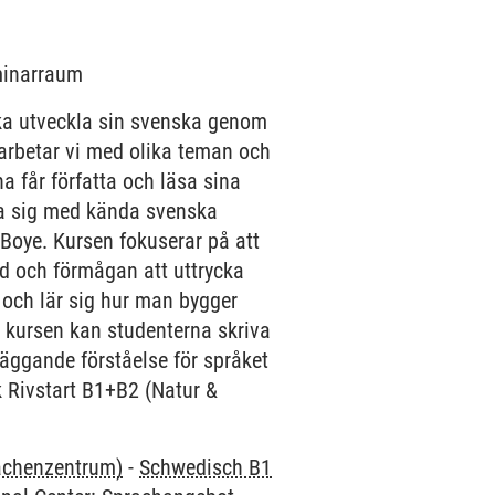
eminarraum
ska utveckla sin svenska genom
p arbetar vi med olika teman och
na får författa och läsa sina
na sig med kända svenska
Boye. Kursen fokuserar på att
d och förmågan att uttrycka
 och lär sig hur man bygger
av kursen kan studenterna skriva
läggande förståelse för språket
k Rivstart B1+B2 (Natur &
rachenzentrum)
-
Schwedisch B1