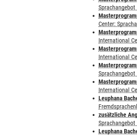
Sprachangebot 
Masterprogramm 
Center: Sprach
Masterprogramm 
International 
Masterprogramm
International 
Masterprogramm
Sprachangebot 
Masterprogramm 
International 
Leuphana Bach
Fremdsprachen
zusätzliche An
Sprachangebot 
Leuphana Bach