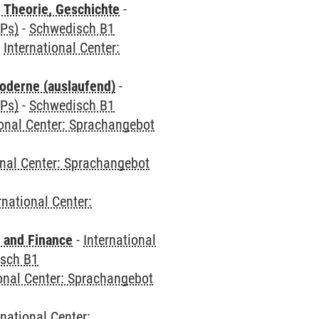
 Theorie, Geschichte
-
CPs)
-
Schwedisch B1
-
International Center:
oderne (auslaufend)
-
CPs)
-
Schwedisch B1
ional Center: Sprachangebot
onal Center: Sprachangebot
rnational Center:
 and Finance
-
International
sch B1
ional Center: Sprachangebot
rnational Center: