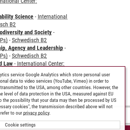
rnational Center:
bility Science
-
International
sch B2
odiversity and Society
-
CPs)
-
Schwedisch B2
hip, Agency and Leadership
-
CPs)
-
Schwedisch B2
nd Law
-
International Center:
ytics service Google Analytics which store personal user
terials and Chemistry
-
rsonal data to video services (YouTube, Vimeo) in order to
CPs)
-
Schwedisch B2
transmitted to the USA, among other countries. However, the
e level of data protection in the USA, measured against EU
lso the possibility that your data may then be processed by US
cessary cookies", the transmission described above will not
refer to our
privacy policy
.
Cookie settings