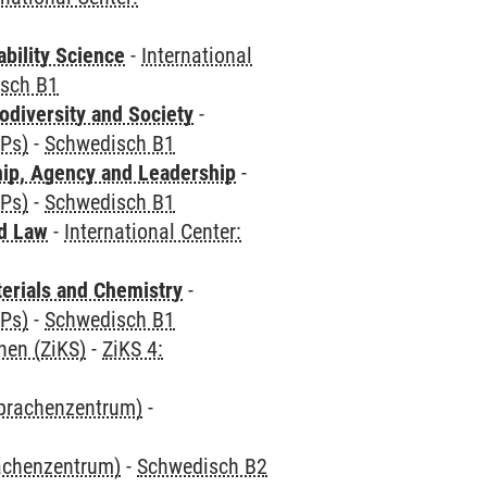
bility Science
-
International
sch B1
odiversity and Society
-
CPs)
-
Schwedisch B1
hip, Agency and Leadership
-
CPs)
-
Schwedisch B1
nd Law
-
International Center:
terials and Chemistry
-
CPs)
-
Schwedisch B1
hen (ZiKS)
-
ZiKS 4:
Sprachenzentrum)
-
rachenzentrum)
-
Schwedisch B2