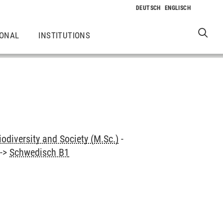
IONAL
INSTITUTIONS
odiversity and Society (M.Sc.)
-
->
Schwedisch B1