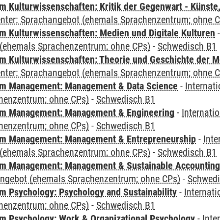
 Kulturwissenschaften: Kritik der Gegenwart - Künste,
Center: Sprachangebot (ehemals Sprachenzentrum; ohne 
 Kulturwissenschaften: Medien und Digitale Kulturen
(ehemals Sprachenzentrum; ohne CPs)
-
Schwedisch B1
 Kulturwissenschaften: Theorie und Geschichte der M
Center: Sprachangebot (ehemals Sprachenzentrum; ohne 
m Management: Management & Data Science
-
Internat
henzentrum; ohne CPs)
-
Schwedisch B1
m Management: Management & Engineering
-
Internati
henzentrum; ohne CPs)
-
Schwedisch B1
m Management: Management & Entrepreneurship
-
Inte
(ehemals Sprachenzentrum; ohne CPs)
-
Schwedisch B1
m Management: Management & Sustainable Accounting
angebot (ehemals Sprachenzentrum; ohne CPs)
-
Schwedi
 Psychology: Psychology and Sustainability
-
Internat
henzentrum; ohne CPs)
-
Schwedisch B1
 Psychology: Work & Organizational Psychology
-
Inte