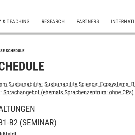
Y & TEACHING
RESEARCH
PARTNERS
INTERNAT
SE SCHEDULE
CHEDULE
 Sustainability: Sustainability Science: Ecosystems, Bi
er: Sprachangebot (ehemals Sprachenzentrum; ohne CPs)
ALTUNGEN
B1-B2
(SEMINAR)
ißfeldt