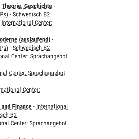
 Theorie, Geschichte
-
CPs)
-
Schwedisch B2
-
International Center:
oderne (auslaufend)
-
CPs)
-
Schwedisch B2
ional Center: Sprachangebot
onal Center: Sprachangebot
rnational Center:
 and Finance
-
International
sch B2
ional Center: Sprachangebot