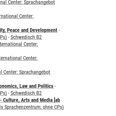
onal Center: Sprachangebot
rnational Center:
ity, Peace and Development
-
CPs)
-
Schwedisch B2
ternational Center:
ternational Center:
al Center: Sprachangebot
nomics, Law and Politics
-
CPs)
-
Schwedisch B2
 Culture, Arts and Media [ab
als Sprachenzentrum; ohne CPs)