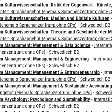
 Kulturwissenschaften: Kritik der Gegenwart - Künste,
Center: Sprachangebot (ehemals Sprachenzentrum; ohne 
 Kulturwissenschaften: Medien und Digitale Kulturen
(ehemals Sprachenzentrum; ohne CPs)
-
Schwedisch B2
 Kulturwissenschaften: Theorie und Geschichte der M
Center: Sprachangebot (ehemals Sprachenzentrum; ohne 
m Management: Management & Data Science
-
Internat
henzentrum; ohne CPs)
-
Schwedisch B2
m Management: Management & Engineering
-
Internati
henzentrum; ohne CPs)
-
Schwedisch B2
m Management: Management & Entrepreneurship
-
Inte
(ehemals Sprachenzentrum; ohne CPs)
-
Schwedisch B2
m Management: Management & Sustainable Accounting
angebot (ehemals Sprachenzentrum; ohne CPs)
-
Schwedi
 Psychology: Psychology and Sustainability
-
Internat
henzentrum; ohne CPs)
-
Schwedisch B2