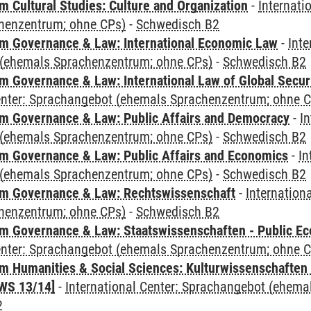
 Cultural Studies: Culture and Organization
-
Internati
henzentrum; ohne CPs)
-
Schwedisch B2
 Governance & Law: International Economic Law
-
Inte
(ehemals Sprachenzentrum; ohne CPs)
-
Schwedisch B2
 Governance & Law: International Law of Global Secur
Center: Sprachangebot (ehemals Sprachenzentrum; ohne 
 Governance & Law: Public Affairs and Democracy
-
In
(ehemals Sprachenzentrum; ohne CPs)
-
Schwedisch B2
 Governance & Law: Public Affairs and Economics
-
In
(ehemals Sprachenzentrum; ohne CPs)
-
Schwedisch B2
m Governance & Law: Rechtswissenschaft
-
Internation
henzentrum; ohne CPs)
-
Schwedisch B2
 Governance & Law: Staatswissenschaften - Public Eco
Center: Sprachangebot (ehemals Sprachenzentrum; ohne 
 Humanities & Social Sciences: Kulturwissenschaften -
WS 13/14]
-
International Center: Sprachangebot (ehem
2