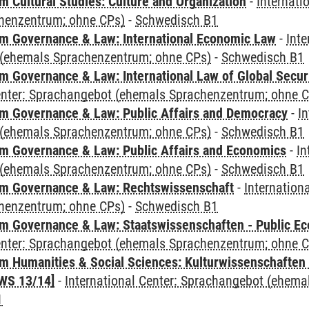
 Cultural Studies: Culture and Organization
-
Internati
henzentrum; ohne CPs)
-
Schwedisch B1
 Governance & Law: International Economic Law
-
Inte
(ehemals Sprachenzentrum; ohne CPs)
-
Schwedisch B1
 Governance & Law: International Law of Global Secur
Center: Sprachangebot (ehemals Sprachenzentrum; ohne 
 Governance & Law: Public Affairs and Democracy
-
In
(ehemals Sprachenzentrum; ohne CPs)
-
Schwedisch B1
 Governance & Law: Public Affairs and Economics
-
In
(ehemals Sprachenzentrum; ohne CPs)
-
Schwedisch B1
m Governance & Law: Rechtswissenschaft
-
Internation
henzentrum; ohne CPs)
-
Schwedisch B1
 Governance & Law: Staatswissenschaften - Public Eco
Center: Sprachangebot (ehemals Sprachenzentrum; ohne 
 Humanities & Social Sciences: Kulturwissenschaften -
WS 13/14]
-
International Center: Sprachangebot (ehem
1