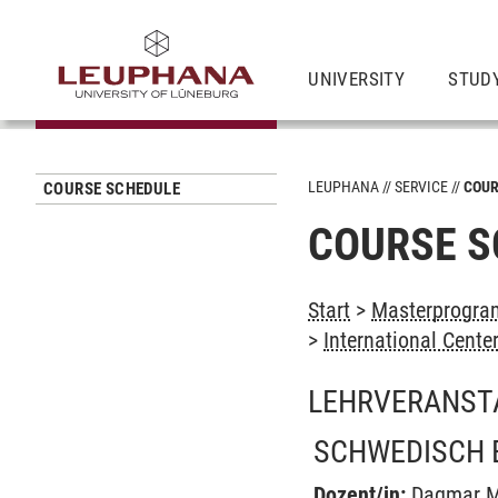
UNIVERSITY
STUD
LEUPHANA
SERVICE
COUR
COURSE SCHEDULE
COURSE S
Start
>
Masterprogramm
>
International Cent
LEHRVERANST
SCHWEDISCH 
Dozent/in:
Dagmar M