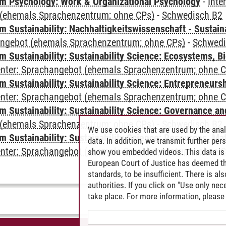
 Psychology: Work & Organizational Psychology
-
Inte
(ehemals Sprachenzentrum; ohne CPs)
-
Schwedisch B2
Sustainability: Nachhaltigkeitswissenschaft - Sustaina
angebot (ehemals Sprachenzentrum; ohne CPs)
-
Schwedi
Sustainability: Sustainability Science: Ecosystems, Bi
Center: Sprachangebot (ehemals Sprachenzentrum; ohne 
 Sustainability: Sustainability Science: Entrepreneurs
Center: Sprachangebot (ehemals Sprachenzentrum; ohne 
 Sustainability: Sustainability Science: Governance a
(ehemals Sprachenzentrum; ohne CPs)
-
Schwedisch B2
We use cookies that are used by the anal
Sustainability: Sustainability Science: Resources, Ma
data. In addition, we transmit further pe
Center: Sprachangebot (ehemals Sprachenzentrum; ohne 
show you embedded videos. This data is 
European Court of Justice has deemed th
standards, to be insufficient. There is a
authorities. If you click on "Use only ne
take place. For more information, please 