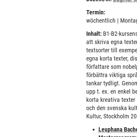
Termin:
wöchentlich | Montag
Inhalt:
B1-B2-kursens
att skriva egna texte
textsorter till exemp
egna korta texter, 
författare som nobel
förbättra viktiga sp
tankar tydligt. Geno
upp t. ex. en enkel b
korta kreativa texte
och den svenska kult
Kultur, Stockholm 20
Leuphana Bach