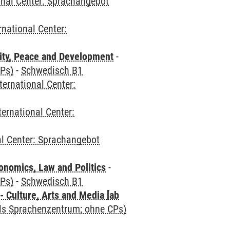
onal Center: Sprachangebot
rnational Center:
ity, Peace and Development
-
CPs)
-
Schwedisch B1
ternational Center:
ternational Center:
al Center: Sprachangebot
nomics, Law and Politics
-
CPs)
-
Schwedisch B1
 Culture, Arts and Media [ab
als Sprachenzentrum; ohne CPs)