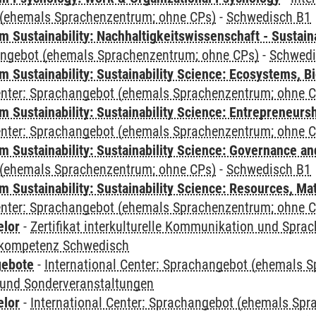
(ehemals Sprachenzentrum; ohne CPs)
-
Schwedisch B1
Sustainability: Nachhaltigkeitswissenschaft - Sustaina
angebot (ehemals Sprachenzentrum; ohne CPs)
-
Schwedi
Sustainability: Sustainability Science: Ecosystems, Bi
Center: Sprachangebot (ehemals Sprachenzentrum; ohne 
 Sustainability: Sustainability Science: Entrepreneurs
Center: Sprachangebot (ehemals Sprachenzentrum; ohne 
 Sustainability: Sustainability Science: Governance a
(ehemals Sprachenzentrum; ohne CPs)
-
Schwedisch B1
Sustainability: Sustainability Science: Resources, Ma
Center: Sprachangebot (ehemals Sprachenzentrum; ohne 
elor
-
Zertifikat interkulturelle Kommunikation und Sprac
kompetenz Schwedisch
gebote
-
International Center: Sprachangebot (ehemals 
und Sonderveranstaltungen
elor
-
International Center: Sprachangebot (ehemals Sp