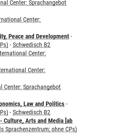
onal Center: Sprachangebot
rnational Center:
ity, Peace and Development
-
CPs)
-
Schwedisch B2
ternational Center:
ternational Center:
al Center: Sprachangebot
nomics, Law and Politics
-
CPs)
-
Schwedisch B2
 Culture, Arts and Media [ab
als Sprachenzentrum; ohne CPs)