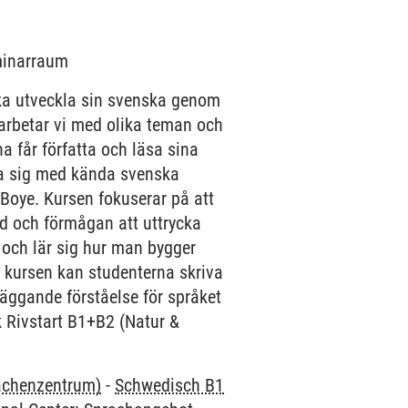
eminarraum
ska utveckla sin svenska genom
p arbetar vi med olika teman och
na får författa och läsa sina
na sig med kända svenska
Boye. Kursen fokuserar på att
d och förmågan att uttrycka
 och lär sig hur man bygger
av kursen kan studenterna skriva
läggande förståelse för språket
k Rivstart B1+B2 (Natur &
rachenzentrum)
-
Schwedisch B1