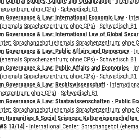
 Cultural Studies: Culture and Organization
-
Internati
henzentrum; ohne CPs)
-
Schwedisch B1
 Governance & Law: International Economic Law
-
Inte
(ehemals Sprachenzentrum; ohne CPs)
-
Schwedisch B1
 Governance & Law: International Law of Global Secur
Center: Sprachangebot (ehemals Sprachenzentrum; ohne 
 Governance & Law: Public Affairs and Democracy
-
In
(ehemals Sprachenzentrum; ohne CPs)
-
Schwedisch B1
 Governance & Law: Public Affairs and Economics
-
In
(ehemals Sprachenzentrum; ohne CPs)
-
Schwedisch B1
m Governance & Law: Rechtswissenschaft
-
Internation
henzentrum; ohne CPs)
-
Schwedisch B1
 Governance & Law: Staatswissenschaften - Public Eco
Center: Sprachangebot (ehemals Sprachenzentrum; ohne 
 Humanities & Social Sciences: Kulturwissenschaften -
WS 13/14]
-
International Center: Sprachangebot (ehem
1