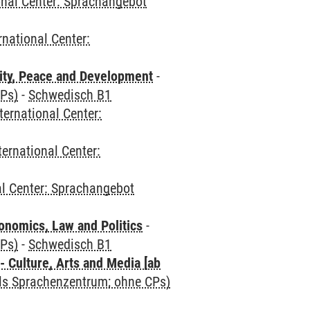
onal Center: Sprachangebot
rnational Center:
ity, Peace and Development
-
CPs)
-
Schwedisch B1
ternational Center:
ternational Center:
al Center: Sprachangebot
nomics, Law and Politics
-
CPs)
-
Schwedisch B1
 Culture, Arts and Media [ab
als Sprachenzentrum; ohne CPs)