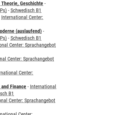
 Theorie, Geschichte
-
CPs)
-
Schwedisch B1
-
International Center:
oderne (auslaufend)
-
CPs)
-
Schwedisch B1
ional Center: Sprachangebot
onal Center: Sprachangebot
rnational Center:
 and Finance
-
International
sch B1
ional Center: Sprachangebot
rnational Center: