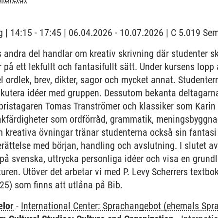
 | 14:15 - 17:45 | 06.04.2026 - 10.07.2026 | C 5.019 S
 andra del handlar om kreativ skrivning där studenter 
r på ett lekfullt och fantasifullt sätt. Under kursens lop
el ordlek, brev, dikter, sagor och mycket annat. Studenter
diskutera idéer med gruppen. Dessutom bekanta deltagar
pristagaren Tomas Tranströmer och klassiker som Karin 
råkfärdigheter som ordförråd, grammatik, meningsbyggna
m kreativa övningar tränar studenterna också sin fantasi
erättelse med början, handling och avslutning. I slutet 
r på svenska, uttrycka personliga idéer och visa en grund
uren. Utöver det arbetar vi med P. Levy Scherrers textbo
25) som finns att utlåna på Bib.
elor
-
International Center: Sprachangebot (ehemals Sp