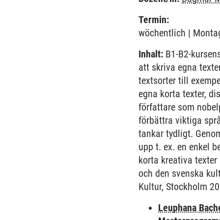
Termin:
wöchentlich | Montag
Inhalt:
B1-B2-kursens
att skriva egna texte
textsorter till exemp
egna korta texter, 
författare som nobel
förbättra viktiga sp
tankar tydligt. Geno
upp t. ex. en enkel b
korta kreativa texte
och den svenska kult
Kultur, Stockholm 20
Leuphana Bach