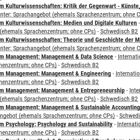
 Kulturwissenschaften: Kritik der Gegenwart - Künste,
Center: Sprachangebot (ehemals Sprachenzentrum; ohne 
 Kulturwissenschaften: Medien und Digitale Kulturen
(ehemals Sprachenzentrum; ohne CPs)
-
Schwedisch B2
 Kulturwissenschaften: Theorie und Geschichte der M
Center: Sprachangebot (ehemals Sprachenzentrum; ohne 
m Management: Management & Data Science
-
Internat
henzentrum; ohne CPs)
-
Schwedisch B2
m Management: Management & Engineering
-
Internati
henzentrum; ohne CPs)
-
Schwedisch B2
m Management: Management & Entrepreneurship
-
Inte
(ehemals Sprachenzentrum; ohne CPs)
-
Schwedisch B2
m Management: Management & Sustainable Accounting
angebot (ehemals Sprachenzentrum; ohne CPs)
-
Schwedi
 Psychology: Psychology and Sustainability
-
Internat
henzentrum; ohne CPs)
-
Schwedisch B2