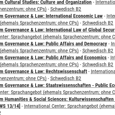
 Cultural Studies: Culture and Organization
-
Internati
henzentrum; ohne CPs)
-
Schwedisch B2
 Governance & Law: International Economic Law
-
Inte
(ehemals Sprachenzentrum; ohne CPs)
-
Schwedisch B2
 Governance & Law: International Law of Global Secur
Center: Sprachangebot (ehemals Sprachenzentrum; ohne 
 Governance & Law: Public Affairs and Democracy
-
In
(ehemals Sprachenzentrum; ohne CPs)
-
Schwedisch B2
 Governance & Law: Public Affairs and Economics
-
In
(ehemals Sprachenzentrum; ohne CPs)
-
Schwedisch B2
m Governance & Law: Rechtswissenschaft
-
Internation
henzentrum; ohne CPs)
-
Schwedisch B2
 Governance & Law: Staatswissenschaften - Public Eco
Center: Sprachangebot (ehemals Sprachenzentrum; ohne 
 Humanities & Social Sciences: Kulturwissenschaften -
WS 13/14]
-
International Center: Sprachangebot (ehem
2