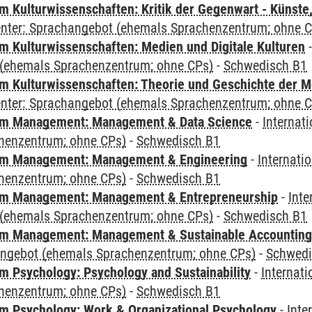
 Kulturwissenschaften: Kritik der Gegenwart - Künste,
Center: Sprachangebot (ehemals Sprachenzentrum; ohne 
 Kulturwissenschaften: Medien und Digitale Kulturen
(ehemals Sprachenzentrum; ohne CPs)
-
Schwedisch B1
 Kulturwissenschaften: Theorie und Geschichte der M
Center: Sprachangebot (ehemals Sprachenzentrum; ohne 
m Management: Management & Data Science
-
Internat
henzentrum; ohne CPs)
-
Schwedisch B1
m Management: Management & Engineering
-
Internati
henzentrum; ohne CPs)
-
Schwedisch B1
m Management: Management & Entrepreneurship
-
Inte
(ehemals Sprachenzentrum; ohne CPs)
-
Schwedisch B1
m Management: Management & Sustainable Accounting
angebot (ehemals Sprachenzentrum; ohne CPs)
-
Schwedi
 Psychology: Psychology and Sustainability
-
Internat
henzentrum; ohne CPs)
-
Schwedisch B1
 Psychology: Work & Organizational Psychology
-
Inte