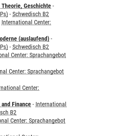
 Theorie, Geschichte
-
CPs)
-
Schwedisch B2
-
International Center:
oderne (auslaufend)
-
CPs)
-
Schwedisch B2
ional Center: Sprachangebot
onal Center: Sprachangebot
rnational Center:
 and Finance
-
International
sch B2
ional Center: Sprachangebot