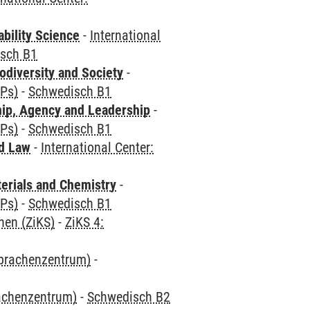
bility Science
-
International
sch B1
odiversity and Society
-
CPs)
-
Schwedisch B1
hip, Agency and Leadership
-
CPs)
-
Schwedisch B1
nd Law
-
International Center:
terials and Chemistry
-
CPs)
-
Schwedisch B1
hen (ZiKS)
-
ZiKS 4:
Sprachenzentrum)
-
rachenzentrum)
-
Schwedisch B2