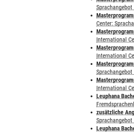
Sprachangebot 
Masterprogramm 
Center: Sprach
Masterprogramm 
International 
Masterprogramm
International 
Masterprogramm
Sprachangebot 
Masterprogramm 
International 
Leuphana Bach
Fremdsprachen
zusätzliche An
Sprachangebot 
Leuphana Bach