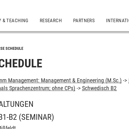
Y & TEACHING
RESEARCH
PARTNERS
INTERNAT
SE SCHEDULE
CHEDULE
mm Management: Management & Engineering (M.Sc.)
->
als Sprachenzentrum; ohne CPs)
->
Schwedisch B2
ALTUNGEN
B1-B2
(SEMINAR)
ißfeldt