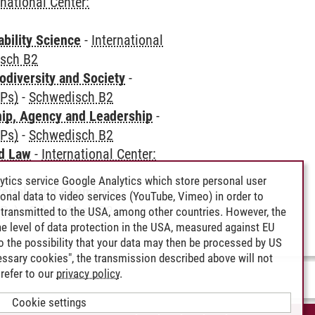
rnational Center:
bility Science
-
International
sch B2
odiversity and Society
-
CPs)
-
Schwedisch B2
hip, Agency and Leadership
-
CPs)
-
Schwedisch B2
nd Law
-
International Center:
ytics service Google Analytics which store personal user
terials and Chemistry
-
rsonal data to video services (YouTube, Vimeo) in order to
CPs)
-
Schwedisch B2
transmitted to the USA, among other countries. However, the
e level of data protection in the USA, measured against EU
lso the possibility that your data may then be processed by US
cessary cookies", the transmission described above will not
refer to our
privacy policy
.
Cookie settings