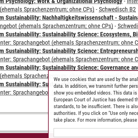
 Psychology: Work & Organizational Psychology
-
Inte
(ehemals Sprachenzentrum; ohne CPs)
-
Schwedisch B2
Sustainability: Nachhaltigkeitswissenschaft - Sustaina
angebot (ehemals Sprachenzentrum; ohne CPs)
-
Schwedi
Sustainability: Sustainability Science: Ecosystems, Bi
Center: Sprachangebot (ehemals Sprachenzentrum; ohne 
 Sustainability: Sustainability Science: Entrepreneurs
Center: Sprachangebot (ehemals Sprachenzentrum; ohne 
 Sustainability: Sustainability Science: Governance a
(ehemals Sprachenzentrum; ohne CPs)
-
Schwedisch B2
We use cookies that are used by the anal
Sustainability: Sustainability Science: Resources, Ma
data. In addition, we transmit further pe
Center: Sprachangebot (ehemals Sprachenzentrum; ohne 
show you embedded videos. This data is 
European Court of Justice has deemed th
standards, to be insufficient. There is a
authorities. If you click on "Use only ne
take place. For more information, please 