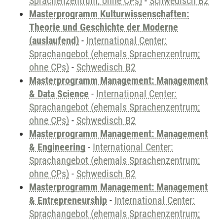
Sprachenzentrum; ohne CPs)
-
Schwedisch B2
Masterprogramm Kulturwissenschaften:
Theorie und Geschichte der Moderne
(auslaufend)
-
International Center:
Sprachangebot (ehemals Sprachenzentrum;
ohne CPs)
-
Schwedisch B2
Masterprogramm Management: Management
& Data Science
-
International Center:
Sprachangebot (ehemals Sprachenzentrum;
ohne CPs)
-
Schwedisch B2
Masterprogramm Management: Management
& Engineering
-
International Center:
Sprachangebot (ehemals Sprachenzentrum;
ohne CPs)
-
Schwedisch B2
Masterprogramm Management: Management
& Entrepreneurship
-
International Center:
Sprachangebot (ehemals Sprachenzentrum;