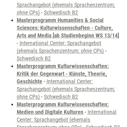
Sprachangebot (ehemals Sprachenzentrum;
ohne CPs)
-
Schwedisch B2
Masterprogramm Humanities & Social
Sciences: Kulturwissenschaften - Culture,
Arts and Media [ab Studienbeginn WS 13/14]
-
International Center: Sprachangebot
(ehemals Sprachenzentrum; ohne CPs)
-
Schwedisch B2
Masterprogramm Kulturwissenschaften:
Kritik der Gegenwart - Künste, Theorie,
Geschichte
-
International Center:
Sprachangebot (ehemals Sprachenzentrum;
ohne CPs)
-
Schwedisch B2
Masterprogramm Kulturwissenschaften:
Medien und Digitale Kulturen
-
International
Center: Sprachangebot (ehemals