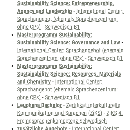
Sustainability Science: Entrepreneurship,
Agency and Leadership
-
International Center:
Sprachangebot (ehemals Sprachenzentrum;
ohne CPs)
-
Schwedisch B1
Masterprogramm Sustainability:
Sustainability Science: Governance and Law
-
International Center: Sprachangebot (ehemals
Sprachenzentrum; ohne CPs)
-
Schwedisch B1
Masterprogramm Sustainability:
Sustainability Science: Resources, Materials
and Chemistry
-
International Center:
Sprachangebot (ehemals Sprachenzentrum;
ohne CPs)
-
Schwedisch B1
Leuphana Bachelor
-
Zertifikat interkulturelle
Kommunikation und Sprachen (ZiKS)
-
ZiKS 4:
Fremdsprachenkompetenz Schwedisch
zusätzliche Angebote
-
International Center: