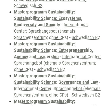
Schwedisch B2
Masterprogramm Sustainability:
Sustainability Science: Ecosystems,
Biodiversity and Society
-
International
Center: Sprachangebot (ehemals
Sprachenzentrum; ohne CPs)
-
Schwedisch B2
Masterprogramm Sustainability:
Sustainability Science: Entrepreneurship,
Agency and Leadership
-
International Center:
Sprachangebot (ehemals Sprachenzentrum;
ohne CPs)
-
Schwedisch B2
Masterprogramm Sustainability:
Sustainability Science: Governance and Law
-
International Center: Sprachangebot (ehemals
Sprachenzentrum; ohne CPs)
-
Schwedisch B2
Masterprogramm Sustainability: