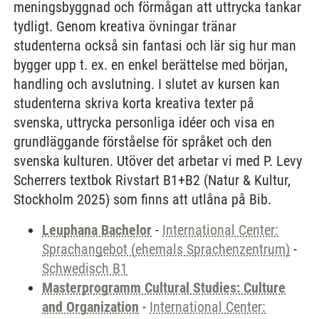
meningsbyggnad och förmågan att uttrycka tankar
tydligt. Genom kreativa övningar tränar
studenterna också sin fantasi och lär sig hur man
bygger upp t. ex. en enkel berättelse med början,
handling och avslutning. I slutet av kursen kan
studenterna skriva korta kreativa texter på
svenska, uttrycka personliga idéer och visa en
grundläggande förståelse för språket och den
svenska kulturen. Utöver det arbetar vi med P. Levy
Scherrers textbok Rivstart B1+B2 (Natur & Kultur,
Stockholm 2025) som finns att utlåna på Bib.
Leuphana Bachelor
-
International Center:
Sprachangebot (ehemals Sprachenzentrum)
-
Schwedisch B1
Masterprogramm Cultural Studies: Culture
and Organization
-
International Center: