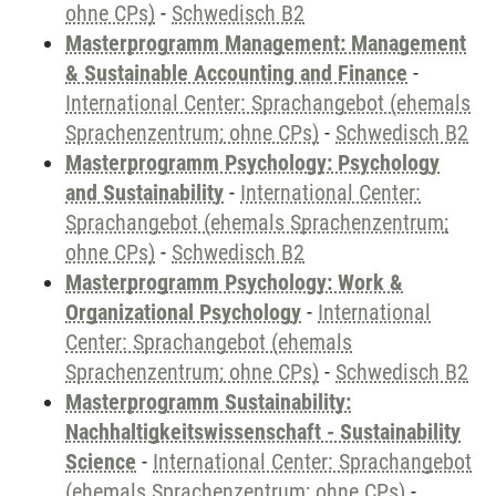
ohne CPs)
-
Schwedisch B2
Masterprogramm Management: Management
& Sustainable Accounting and Finance
-
International Center: Sprachangebot (ehemals
Sprachenzentrum; ohne CPs)
-
Schwedisch B2
Masterprogramm Psychology: Psychology
and Sustainability
-
International Center:
Sprachangebot (ehemals Sprachenzentrum;
ohne CPs)
-
Schwedisch B2
Masterprogramm Psychology: Work &
Organizational Psychology
-
International
Center: Sprachangebot (ehemals
Sprachenzentrum; ohne CPs)
-
Schwedisch B2
Masterprogramm Sustainability:
Nachhaltigkeitswissenschaft - Sustainability
Science
-
International Center: Sprachangebot
(ehemals Sprachenzentrum; ohne CPs)
-