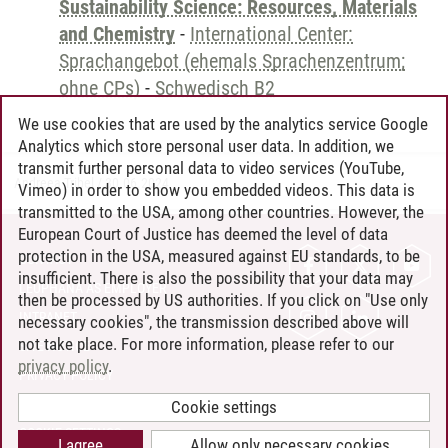
Sustainability Science: Resources, Materials
and Chemistry
-
International Center:
Sprachangebot (ehemals Sprachenzentrum;
ohne CPs)
-
Schwedisch B2
We use cookies that are used by the analytics service Google
Analytics which store personal user data. In addition, we
transmit further personal data to video services (YouTube,
Andreea Tribel
/
30.06.2024
Vimeo) in order to show you embedded videos. This data is
transmitted to the USA, among other countries. However, the
European Court of Justice has deemed the level of data
protection in the USA, measured against EU standards, to be
CONTACT
insufficient. There is also the possibility that your data may
LEUPHANA AS EMPLOYER
then be processed by US authorities. If you click on "Use only
INTRANET
necessary cookies", the transmission described above will
not take place. For more information, please refer to our
SITE NOTICE
privacy policy
.
PRIVACY POLICY
ACCESSIBILITY
Cookie settings
COOKIE SETTINGS
I agree
Allow only necessary cookies