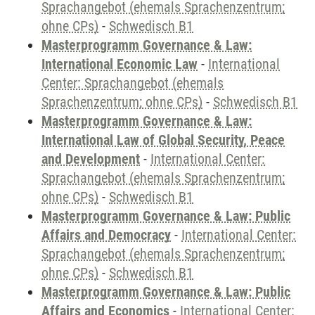
Sprachangebot (ehemals Sprachenzentrum;
ohne CPs)
-
Schwedisch B1
Masterprogramm Governance & Law:
International Economic Law
-
International
Center: Sprachangebot (ehemals
Sprachenzentrum; ohne CPs)
-
Schwedisch B1
Masterprogramm Governance & Law:
International Law of Global Security, Peace
and Development
-
International Center:
Sprachangebot (ehemals Sprachenzentrum;
ohne CPs)
-
Schwedisch B1
Masterprogramm Governance & Law: Public
Affairs and Democracy
-
International Center:
Sprachangebot (ehemals Sprachenzentrum;
ohne CPs)
-
Schwedisch B1
Masterprogramm Governance & Law: Public
Affairs and Economics
-
International Center: