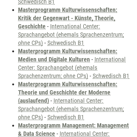
Schwedisch B1
Masterprogramm Kulturwissenschaften:
Kritik der Gegenwart - Künste, Theorie,
Geschichte
-
International Center:
Sprachangebot (ehemals Sprachenzentrum;
ohne CPs)
-
Schwedisch B1
Masterprogramm Kulturwissenschaften:
Medien und Digitale Kulturen
-
International
Center: Sprachangebot (ehemals
Sprachenzentrum; ohne CPs)
-
Schwedisch B1
Masterprogramm Kulturwissenschaften:
Theorie und Geschichte der Moderne
(auslaufend)
-
International Center:
Sprachangebot (ehemals Sprachenzentrum;
ohne CPs)
-
Schwedisch B1
Masterprogramm Management: Management
& Data Science
-
International Center: