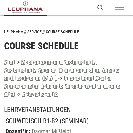
LEUPHANA
SERVICE
COURSE SCHEDULE
COURSE SCHEDULE
Start
>
Masterprogramm Sustainability:
Sustainability Science: Entrepreneurship, Agency
and Leadership (M.A.)
->
International Center:
Sprachangebot (ehemals Sprachenzentrum; ohne
CPs)
->
Schwedisch B2
LEHRVERANSTALTUNGEN
SCHWEDISCH B1-B2
(SEMINAR)
Dozent/in:
Dagmar Mißfeldt