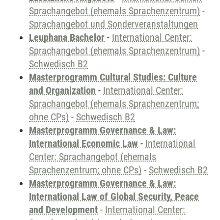
Sprachangebot (ehemals Sprachenzentrum)
-
Sprachangebot und Sonderveranstaltungen
Leuphana Bachelor
-
International Center:
Sprachangebot (ehemals Sprachenzentrum)
-
Schwedisch B2
Masterprogramm Cultural Studies: Culture
and Organization
-
International Center:
Sprachangebot (ehemals Sprachenzentrum;
ohne CPs)
-
Schwedisch B2
Masterprogramm Governance & Law:
International Economic Law
-
International
Center: Sprachangebot (ehemals
Sprachenzentrum; ohne CPs)
-
Schwedisch B2
Masterprogramm Governance & Law:
International Law of Global Security, Peace
and Development
-
International Center: