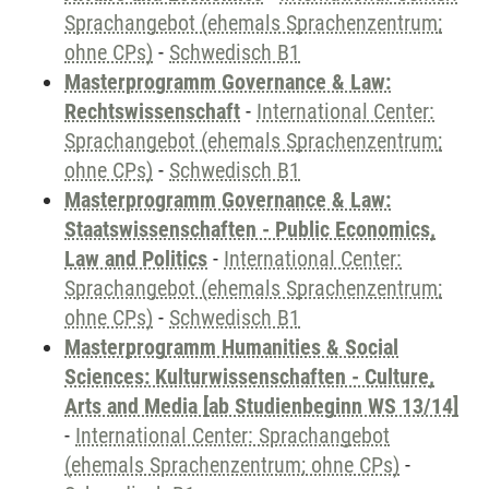
Sprachangebot (ehemals Sprachenzentrum;
ohne CPs)
-
Schwedisch B1
Masterprogramm Governance & Law:
Rechtswissenschaft
-
International Center:
Sprachangebot (ehemals Sprachenzentrum;
ohne CPs)
-
Schwedisch B1
Masterprogramm Governance & Law:
Staatswissenschaften - Public Economics,
Law and Politics
-
International Center:
Sprachangebot (ehemals Sprachenzentrum;
ohne CPs)
-
Schwedisch B1
Masterprogramm Humanities & Social
Sciences: Kulturwissenschaften - Culture,
Arts and Media [ab Studienbeginn WS 13/14]
-
International Center: Sprachangebot
(ehemals Sprachenzentrum; ohne CPs)
-