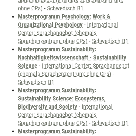
Sprachangebot (ehemals Sprachenzentrum;
ohne CPs)
-
Schwedisch B1
Masterprogramm Psychology: Work &
Organizational Psychology
-
International
Center: Sprachangebot (ehemals
Sprachenzentrum; ohne CPs)
-
Schwedisch B1
Masterprogramm Sustainability:
Nachhaltigkeitswissenschaft - Sustainability
Science
-
International Center: Sprachangebot
(ehemals Sprachenzentrum; ohne CPs)
-
Schwedisch B1
Masterprogramm Sustainability:
Sustainability Science: Ecosystems,
Biodiversity and Society
-
International
Center: Sprachangebot (ehemals
Sprachenzentrum; ohne CPs)
-
Schwedisch B1
Masterprogramm Sustainability: