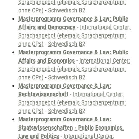
Sprachangebot (ehemals Sprachenzentrum;
ohne CPs)
-
Schwedisch B2
Masterprogramm Governance & Law: Public
Affairs and Democracy
-
International Center:
Sprachangebot (ehemals Sprachenzentrum;
ohne CPs)
-
Schwedisch B2
Masterprogramm Governance & Law: Public
Affairs and Economics
-
International Center:
Sprachangebot (ehemals Sprachenzentrum;
ohne CPs)
-
Schwedisch B2
Masterprogramm Governance & Law:
Rechtswissenschaft
-
International Center:
Sprachangebot (ehemals Sprachenzentrum;
ohne CPs)
-
Schwedisch B2
Masterprogramm Governance & Law:
Staatswissenschaften - Public Economics,
Law and Politics
-
International Center: