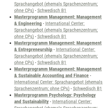
Sprachangebot (ehemals Sprachenzentrum;
ohne CPs)
-
Schwedisch B1
Masterprogramm Management: Management
& Engineering
-
International Center:
Sprachangebot (ehemals Sprachenzentrum;
ohne CPs)
-
Schwedisch B1
Masterprogramm Management: Management
& Entrepreneurship
-
International Center:
Sprachangebot (ehemals Sprachenzentrum;
ohne CPs)
-
Schwedisch B1
Masterprogramm Management: Management
& Sustainable Accounting and Finance
-
International Center: Sprachangebot (ehemals
Sprachenzentrum; ohne CPs)
-
Schwedisch B1
Masterprogramm Psychology: Psychology
and Sustainability
-
International Center: