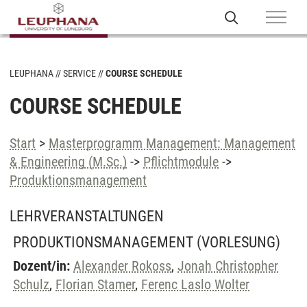
LEUPHANA
SERVICE
COURSE SCHEDULE
COURSE SCHEDULE
Start
>
Masterprogramm Management: Management
& Engineering (M.Sc.)
->
Pflichtmodule
->
Produktionsmanagement
LEHRVERANSTALTUNGEN
PRODUKTIONSMANAGEMENT
(VORLESUNG)
Dozent/in:
Alexander Rokoss
,
Jonah Christopher
Schulz
,
Florian Stamer
,
Ferenc Laslo Wolter