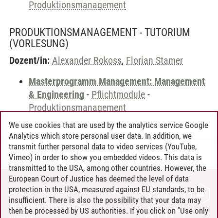
Produktionsmanagement
PRODUKTIONSMANAGEMENT - TUTORIUM
(VORLESUNG)
Dozent/in:
Alexander Rokoss
,
Florian Stamer
Masterprogramm Management: Management
& Engineering
-
Pflichtmodule
-
Produktionsmanagement
We use cookies that are used by the analytics service Google
Analytics which store personal user data. In addition, we
transmit further personal data to video services (YouTube,
Andreea Tribel
/
30.06.2024
Vimeo) in order to show you embedded videos. This data is
transmitted to the USA, among other countries. However, the
European Court of Justice has deemed the level of data
protection in the USA, measured against EU standards, to be
CONTACT
insufficient. There is also the possibility that your data may
LEUPHANA AS EMPLOYER
then be processed by US authorities. If you click on "Use only