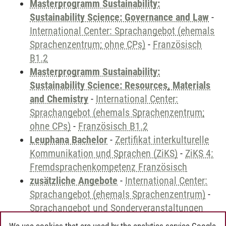
Masterprogramm Sustainability:
Sustainability Science: Governance and Law
-
International Center: Sprachangebot (ehemals
Sprachenzentrum; ohne CPs)
-
Französisch
B1.2
Masterprogramm Sustainability:
Sustainability Science: Resources, Materials
and Chemistry
-
International Center:
Sprachangebot (ehemals Sprachenzentrum;
ohne CPs)
-
Französisch B1.2
Leuphana Bachelor
-
Zertifikat interkulturelle
Kommunikation und Sprachen (ZiKS)
-
ZiKS 4:
Fremdsprachenkompetenz Französisch
zusätzliche Angebote
-
International Center:
Sprachangebot (ehemals Sprachenzentrum)
-
Sprachangebot und Sonderveranstaltungen
We use cookies that are used by the analytics service Google