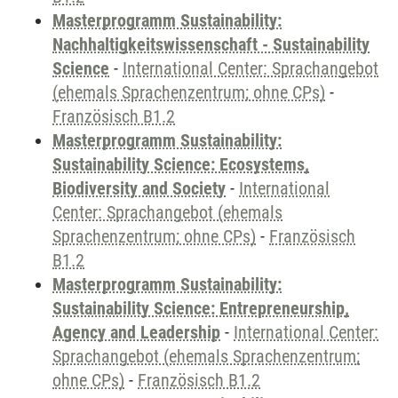
Masterprogramm Sustainability:
Nachhaltigkeitswissenschaft - Sustainability
Science
-
International Center: Sprachangebot
(ehemals Sprachenzentrum; ohne CPs)
-
Französisch B1.2
Masterprogramm Sustainability:
Sustainability Science: Ecosystems,
Biodiversity and Society
-
International
Center: Sprachangebot (ehemals
Sprachenzentrum; ohne CPs)
-
Französisch
B1.2
Masterprogramm Sustainability:
Sustainability Science: Entrepreneurship,
Agency and Leadership
-
International Center:
Sprachangebot (ehemals Sprachenzentrum;
ohne CPs)
-
Französisch B1.2