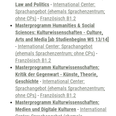
Law and Politics
-
International Center:
Sprachangebot (ehemals Sprachenzentrum;
ohne CPs)
-
Französisch B1.2
Masterprogramm Humanities & Social
Sciences: Kulturwissenschaften - Culture,
Arts and Media [ab Studienbeginn WS 13/14]
-
International Center: Sprachangebot
(ehemals Sprachenzentrum; ohne CPs)
-
Französisch B1.2
Masterprogramm Kulturwissenschaften:
Kritik der Gegenwart - Künste, Theorie,
Geschichte
-
International Center:
Sprachangebot (ehemals Sprachenzentrum;
ohne CPs)
-
Französisch B1.2
Masterprogramm Kulturwissenschaften:
Medien und Digitale Kulturen
-
International