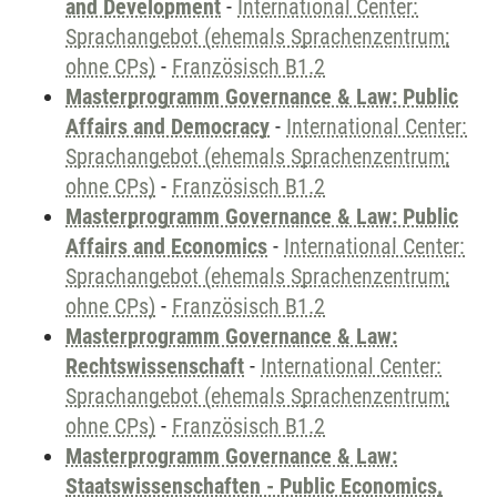
and Development
-
International Center:
Sprachangebot (ehemals Sprachenzentrum;
ohne CPs)
-
Französisch B1.2
Masterprogramm Governance & Law: Public
Affairs and Democracy
-
International Center:
Sprachangebot (ehemals Sprachenzentrum;
ohne CPs)
-
Französisch B1.2
Masterprogramm Governance & Law: Public
Affairs and Economics
-
International Center:
Sprachangebot (ehemals Sprachenzentrum;
ohne CPs)
-
Französisch B1.2
Masterprogramm Governance & Law:
Rechtswissenschaft
-
International Center:
Sprachangebot (ehemals Sprachenzentrum;
ohne CPs)
-
Französisch B1.2
Masterprogramm Governance & Law:
Staatswissenschaften - Public Economics,