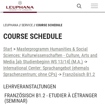
LEUPHANA
SERVICE
COURSE SCHEDULE
COURSE SCHEDULE
Start
>
Masterprogramm Humanities & Social
Sciences: Kulturwissenschaften - Culture, Arts and
Media [ab Studienbeginn WS 13/14] (M.A.)
->
International Center: Sprachangebot (ehemals
Sprachenzentrum; ohne CPs)
->
Französisch B1.2
LEHRVERANSTALTUNGEN
FRANZÖSISCH B1.2 - ETUDIER À L'ÉTRANGER
(SEMINAR)