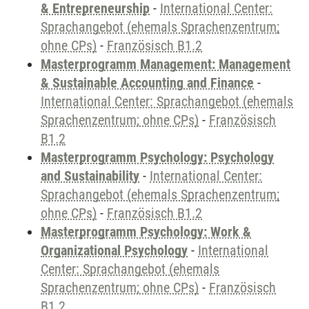
& Entrepreneurship
-
International Center:
Sprachangebot (ehemals Sprachenzentrum;
ohne CPs)
-
Französisch B1.2
Masterprogramm Management: Management
& Sustainable Accounting and Finance
-
International Center: Sprachangebot (ehemals
Sprachenzentrum; ohne CPs)
-
Französisch
B1.2
Masterprogramm Psychology: Psychology
and Sustainability
-
International Center:
Sprachangebot (ehemals Sprachenzentrum;
ohne CPs)
-
Französisch B1.2
Masterprogramm Psychology: Work &
Organizational Psychology
-
International
Center: Sprachangebot (ehemals
Sprachenzentrum; ohne CPs)
-
Französisch
B1.2