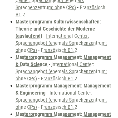
Center: Sprachangebot (ehemals
Sprachenzentrum; ohne CPs)
-
Französisch
B1.2
Masterprogramm Kulturwissenschaften:
Theorie und Geschichte der Moderne
(auslaufend)
-
International Center:
Sprachangebot (ehemals Sprachenzentrum;
ohne CPs)
-
Französisch B1.2
Masterprogramm Management: Management
& Data Science
-
International Center:
Sprachangebot (ehemals Sprachenzentrum;
ohne CPs)
-
Französisch B1.2
Masterprogramm Management: Management
& Engineering
-
International Center:
Sprachangebot (ehemals Sprachenzentrum;
ohne CPs)
-
Französisch B1.2
Masterprogramm Management: Management