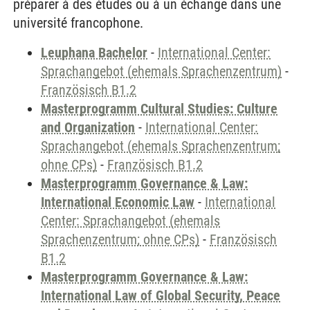
préparer à des études ou à un échange dans une
université francophone.
Leuphana Bachelor
-
International Center:
Sprachangebot (ehemals Sprachenzentrum)
-
Französisch B1.2
Masterprogramm Cultural Studies: Culture
and Organization
-
International Center:
Sprachangebot (ehemals Sprachenzentrum;
ohne CPs)
-
Französisch B1.2
Masterprogramm Governance & Law:
International Economic Law
-
International
Center: Sprachangebot (ehemals
Sprachenzentrum; ohne CPs)
-
Französisch
B1.2
Masterprogramm Governance & Law:
International Law of Global Security, Peace