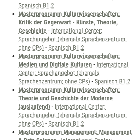
Spanisch B1.2
Masterprogramm Kulturwissenschaften:
Kritik der Gegenwart - Künste, Theorie,
Geschichte
-
International Center:
Sprachangebot (ehemals Sprachenzentrum;
ohne CPs)
-
Spanisch B1.2
Masterprogramm Kulturwissenschaften:
Medien und Digitale Kulturen
-
International
Center: Sprachangebot (ehemals
Sprachenzentrum; ohne CPs)
-
Spanisch B1.2
Masterprogramm Kulturwissenschaften:
Theorie und Geschichte der Moderne
(auslaufend)
-
International Center:
Sprachangebot (ehemals Sprachenzentrum;
ohne CPs)
-
Spanisch B1.2
Masterprogramm Management: Management