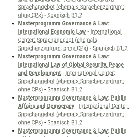
Sprachangebot (ehemals Sprachenzentrum;
ohne CPs)
-
Spanisch B1.2
Masterprogramm Governance & Law:
International Economic Law
-
International
Center: Sprachangebot (ehemals
Sprachenzentrum; ohne CPs)
-
Spanisch B1.2
Masterprogramm Governance & Law:
International Law of Global Security, Peace
and Development
-
International Center:
Sprachangebot (ehemals Sprachenzentrum;
ohne CPs)
-
Spanisch B1.2
Masterprogramm Governance & Law: Public
Affairs and Democracy
-
International Center:
Sprachangebot (ehemals Sprachenzentrum;
ohne CPs)
-
Spanisch B1.2
Masterprogramm Governance & Law: Public