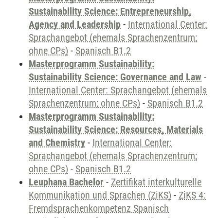
Sustainability Science: Entrepreneurship,
Agency and Leadership
-
International Center:
Sprachangebot (ehemals Sprachenzentrum;
ohne CPs)
-
Spanisch B1.2
Masterprogramm Sustainability:
Sustainability Science: Governance and Law
-
International Center: Sprachangebot (ehemals
Sprachenzentrum; ohne CPs)
-
Spanisch B1.2
Masterprogramm Sustainability:
Sustainability Science: Resources, Materials
and Chemistry
-
International Center:
Sprachangebot (ehemals Sprachenzentrum;
ohne CPs)
-
Spanisch B1.2
Leuphana Bachelor
-
Zertifikat interkulturelle
Kommunikation und Sprachen (ZiKS)
-
ZiKS 4:
Fremdsprachenkompetenz Spanisch