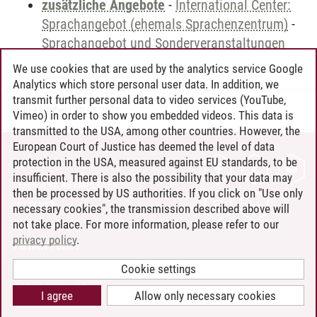
zusätzliche Angebote
-
International Center:
Sprachangebot (ehemals Sprachenzentrum)
-
Sprachangebot und Sonderveranstaltungen
We use cookies that are used by the analytics service Google
Analytics which store personal user data. In addition, we
transmit further personal data to video services (YouTube,
Andreea Tribel
/
30.06.2024
Vimeo) in order to show you embedded videos. This data is
transmitted to the USA, among other countries. However, the
European Court of Justice has deemed the level of data
protection in the USA, measured against EU standards, to be
CONTACT
insufficient. There is also the possibility that your data may
LEUPHANA AS EMPLOYER
then be processed by US authorities. If you click on "Use only
INTRANET
necessary cookies", the transmission described above will
not take place. For more information, please refer to our
SITE NOTICE
privacy policy
.
PRIVACY POLICY
ACCESSIBILITY
Cookie settings
COOKIE SETTINGS
I agree
Allow only necessary cookies