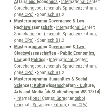
Affairs and Economics
-
International Center:
Sprachangebot (ehemals Sprachenzentrum;
ohne CPs)
-
Spanisch B1.2
Masterprogramm Governance & Law:
Rechtswissenschaft
-
International Center:
Sprachangebot (ehemals Sprachenzentrum;
ohne CPs)
-
Spanisch B1.2
Masterprogramm Governance & Law:
Staatswissenschaften - Public Economics,
Law and Politics
-
International Center:
Sprachangebot (ehemals Sprachenzentrum;
ohne CPs)
-
Spanisch B1.2
Masterprogramm Humanities & Social
Sciences: Kulturwissenschaften - Culture,
Arts and Media [ab Studienbeginn WS 13/14]
-
International Center: Sprachangebot
(ehemals Sprachenzentrum; ohne CPs)
-