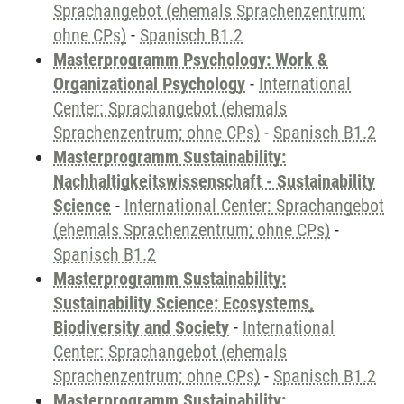
Sprachangebot (ehemals Sprachenzentrum;
ohne CPs)
-
Spanisch B1.2
Masterprogramm Psychology: Work &
Organizational Psychology
-
International
Center: Sprachangebot (ehemals
Sprachenzentrum; ohne CPs)
-
Spanisch B1.2
Masterprogramm Sustainability:
Nachhaltigkeitswissenschaft - Sustainability
Science
-
International Center: Sprachangebot
(ehemals Sprachenzentrum; ohne CPs)
-
Spanisch B1.2
Masterprogramm Sustainability:
Sustainability Science: Ecosystems,
Biodiversity and Society
-
International
Center: Sprachangebot (ehemals
Sprachenzentrum; ohne CPs)
-
Spanisch B1.2
Masterprogramm Sustainability: