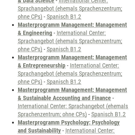
& Data Science
-
International Center:
Sprachangebot (ehemals Sprachenzentrum;
ohne CPs)
-
Spanisch B1.2
Masterprogramm Management: Management
& Engineering
-
International Center:
Sprachangebot (ehemals Sprachenzentrum;
ohne CPs)
-
Spanisch B1.2
Masterprogramm Management: Management
& Entrepreneurship
-
International Center:
Sprachangebot (ehemals Sprachenzentrum;
ohne CPs)
-
Spanisch B1.2
Masterprogramm Management: Management
& Sustainable Accounting and Finance
-
International Center: Sprachangebot (ehemals
Sprachenzentrum; ohne CPs)
-
Spanisch B1.2
Masterprogramm Psychology: Psychology
and Sustainability
-
International Center: