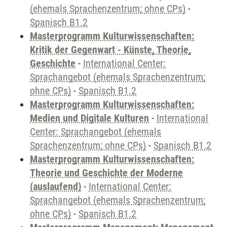
(ehemals Sprachenzentrum; ohne CPs)
-
Spanisch B1.2
Masterprogramm Kulturwissenschaften:
Kritik der Gegenwart - Künste, Theorie,
Geschichte
-
International Center:
Sprachangebot (ehemals Sprachenzentrum;
ohne CPs)
-
Spanisch B1.2
Masterprogramm Kulturwissenschaften:
Medien und Digitale Kulturen
-
International
Center: Sprachangebot (ehemals
Sprachenzentrum; ohne CPs)
-
Spanisch B1.2
Masterprogramm Kulturwissenschaften:
Theorie und Geschichte der Moderne
(auslaufend)
-
International Center:
Sprachangebot (ehemals Sprachenzentrum;
ohne CPs)
-
Spanisch B1.2