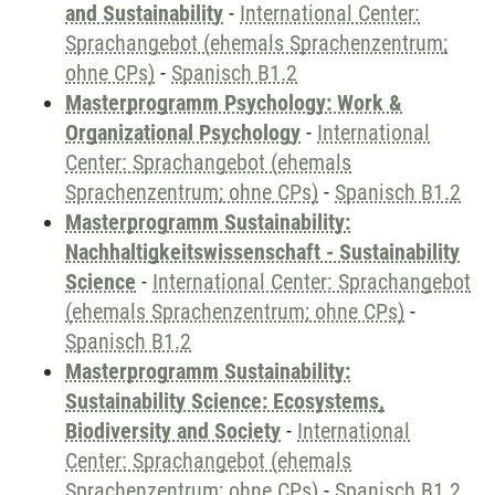
and Sustainability
-
International Center:
Sprachangebot (ehemals Sprachenzentrum;
ohne CPs)
-
Spanisch B1.2
Masterprogramm Psychology: Work &
Organizational Psychology
-
International
Center: Sprachangebot (ehemals
Sprachenzentrum; ohne CPs)
-
Spanisch B1.2
Masterprogramm Sustainability:
Nachhaltigkeitswissenschaft - Sustainability
Science
-
International Center: Sprachangebot
(ehemals Sprachenzentrum; ohne CPs)
-
Spanisch B1.2
Masterprogramm Sustainability:
Sustainability Science: Ecosystems,
Biodiversity and Society
-
International
Center: Sprachangebot (ehemals
Sprachenzentrum; ohne CPs)
-
Spanisch B1.2