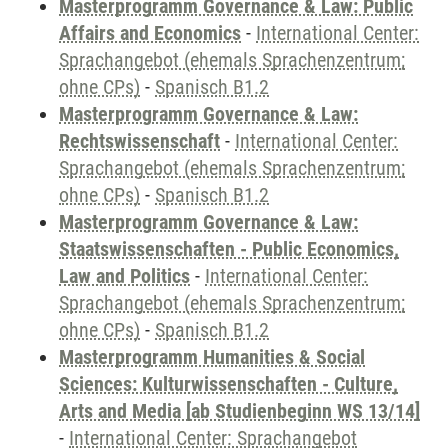
Masterprogramm Governance & Law: Public
Affairs and Economics
-
International Center:
Sprachangebot (ehemals Sprachenzentrum;
ohne CPs)
-
Spanisch B1.2
Masterprogramm Governance & Law:
Rechtswissenschaft
-
International Center:
Sprachangebot (ehemals Sprachenzentrum;
ohne CPs)
-
Spanisch B1.2
Masterprogramm Governance & Law:
Staatswissenschaften - Public Economics,
Law and Politics
-
International Center:
Sprachangebot (ehemals Sprachenzentrum;
ohne CPs)
-
Spanisch B1.2
Masterprogramm Humanities & Social
Sciences: Kulturwissenschaften - Culture,
Arts and Media [ab Studienbeginn WS 13/14]
-
International Center: Sprachangebot