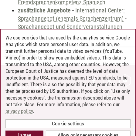
Fremdsprachenkompetenz Spanisch
zusätzliche Angebote
-
International Center:
Sprachangebot (ehemals Sprachenzentrum)
-
Sprachangebot und Sonderveranstaltungen
We use cookies that are used by the analytics service Google
Analytics which store personal user data. In addition, we
transmit further personal data to video services (YouTube,
Andreea Tribel
/
30.06.2024
Vimeo) in order to show you embedded videos. This data is
transmitted to the USA, among other countries. However, the
European Court of Justice has deemed the level of data
protection in the USA, measured against EU standards, to be
CONTACT
insufficient. There is also the possibility that your data may
LEUPHANA AS EMPLOYER
then be processed by US authorities. If you click on "Use only
INTRANET
necessary cookies", the transmission described above will
not take place. For more information, please refer to our
SITE NOTICE
privacy policy
.
PRIVACY POLICY
ACCESSIBILITY
Cookie settings
COOKIE SETTINGS
I agree
Allow only necessary cookies