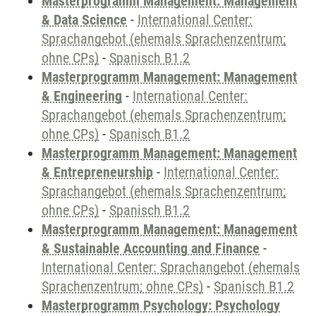
Masterprogramm Management: Management
& Data Science
-
International Center:
Sprachangebot (ehemals Sprachenzentrum;
ohne CPs)
-
Spanisch B1.2
Masterprogramm Management: Management
& Engineering
-
International Center:
Sprachangebot (ehemals Sprachenzentrum;
ohne CPs)
-
Spanisch B1.2
Masterprogramm Management: Management
& Entrepreneurship
-
International Center:
Sprachangebot (ehemals Sprachenzentrum;
ohne CPs)
-
Spanisch B1.2
Masterprogramm Management: Management
& Sustainable Accounting and Finance
-
International Center: Sprachangebot (ehemals
Sprachenzentrum; ohne CPs)
-
Spanisch B1.2
Masterprogramm Psychology: Psychology