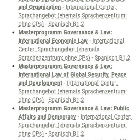
and Organization
-
International Center:
Sprachangebot (ehemals Sprachenzentrum;
ohne CPs)
-
Spanisch B1.2
Masterprogramm Governance & Law:
International Economic Law
-
International
Center: Sprachangebot (ehemals
Sprachenzentrum; ohne CPs)
-
Spanisch B1.2
Masterprogramm Governance & Law:
International Law of Global Security, Peace
and Development
-
International Center:
Sprachangebot (ehemals Sprachenzentrum;
ohne CPs)
-
Spanisch B1.2
Masterprogramm Governance & Law: Public
Affairs and Democracy
-
International Center:
Sprachangebot (ehemals Sprachenzentrum;
ohne CPs)
-
Spanisch B1.2