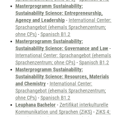
Masterprogramm Sustainability:
Sustainability Science: Entrepreneurship,
Agency and Leadership
-
International Center:
Sprachangebot (ehemals Sprachenzentrum;
ohne CPs)
-
Spanisch B1.2
Masterprogramm Sustainability:
Sustainability Science: Governance and Law
-
International Center: Sprachangebot (ehemals
Sprachenzentrum; ohne CPs)
-
Spanisch B1.2
Masterprogramm Sustainability:
Sustainability Science: Resources, Materials
and Chemistry
-
International Center:
Sprachangebot (ehemals Sprachenzentrum;
ohne CPs)
-
Spanisch B1.2
Leuphana Bachelor
-
Zertifikat interkulturelle
Kommunikation und Sprachen (ZiKS)
-
ZiKS 4: