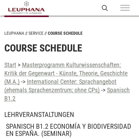
LEUPHANA
SERVICE
COURSE SCHEDULE
COURSE SCHEDULE
Start
>
Masterprogramm Kulturwissenschaften:
Kritik der Gegenwart - Künste, Theorie, Geschichte
(M.A.)
->
International Center: Sprachangebot
(ehemals Sprachenzentrum; ohne CPs)
->
Spanisch
B1.2
LEHRVERANSTALTUNGEN
SPANISCH B1.2 ECONOMÍA Y BIODIVERSIDAD
EN ESPAÑA.
(SEMINAR)