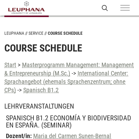
LEUPHANA
SERVICE
COURSE SCHEDULE
COURSE SCHEDULE
Start
>
Masterprogramm Management: Management
& Entrepreneurship (M.Sc.)
->
International Center:
Sprachangebot (ehemals Sprachenzentrum; ohne
CPs)
->
Spanisch B1.2
LEHRVERANSTALTUNGEN
SPANISCH B1.2 ECONOMÍA Y BIODIVERSIDAD
EN ESPAÑA.
(SEMINAR)
Dozent/in:
Maria del Carmen Sunen-Bernal