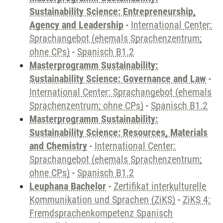
Sustainability Science: Entrepreneurship,
Agency and Leadership
-
International Center:
Sprachangebot (ehemals Sprachenzentrum;
ohne CPs)
-
Spanisch B1.2
Masterprogramm Sustainability:
Sustainability Science: Governance and Law
-
International Center: Sprachangebot (ehemals
Sprachenzentrum; ohne CPs)
-
Spanisch B1.2
Masterprogramm Sustainability:
Sustainability Science: Resources, Materials
and Chemistry
-
International Center:
Sprachangebot (ehemals Sprachenzentrum;
ohne CPs)
-
Spanisch B1.2
Leuphana Bachelor
-
Zertifikat interkulturelle
Kommunikation und Sprachen (ZiKS)
-
ZiKS 4:
Fremdsprachenkompetenz Spanisch