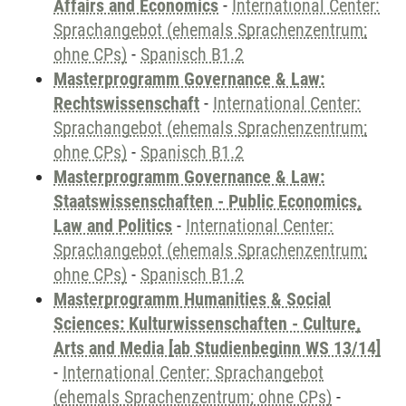
Affairs and Economics
-
International Center:
Sprachangebot (ehemals Sprachenzentrum;
ohne CPs)
-
Spanisch B1.2
Masterprogramm Governance & Law:
Rechtswissenschaft
-
International Center:
Sprachangebot (ehemals Sprachenzentrum;
ohne CPs)
-
Spanisch B1.2
Masterprogramm Governance & Law:
Staatswissenschaften - Public Economics,
Law and Politics
-
International Center:
Sprachangebot (ehemals Sprachenzentrum;
ohne CPs)
-
Spanisch B1.2
Masterprogramm Humanities & Social
Sciences: Kulturwissenschaften - Culture,
Arts and Media [ab Studienbeginn WS 13/14]
-
International Center: Sprachangebot
(ehemals Sprachenzentrum; ohne CPs)
-