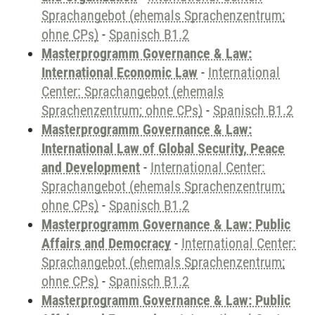
Sprachangebot (ehemals Sprachenzentrum;
ohne CPs)
-
Spanisch B1.2
Masterprogramm Governance & Law:
International Economic Law
-
International
Center: Sprachangebot (ehemals
Sprachenzentrum; ohne CPs)
-
Spanisch B1.2
Masterprogramm Governance & Law:
International Law of Global Security, Peace
and Development
-
International Center:
Sprachangebot (ehemals Sprachenzentrum;
ohne CPs)
-
Spanisch B1.2
Masterprogramm Governance & Law: Public
Affairs and Democracy
-
International Center:
Sprachangebot (ehemals Sprachenzentrum;
ohne CPs)
-
Spanisch B1.2
Masterprogramm Governance & Law: Public