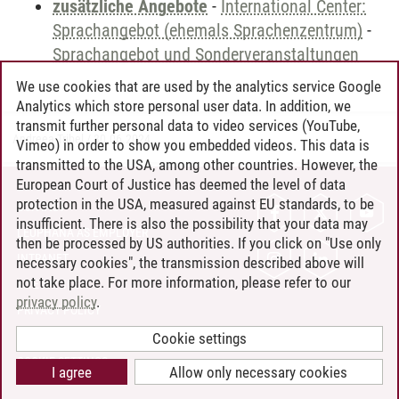
zusätzliche Angebote
-
International Center:
Sprachangebot (ehemals Sprachenzentrum)
-
Sprachangebot und Sonderveranstaltungen
We use cookies that are used by the analytics service Google
Analytics which store personal user data. In addition, we
transmit further personal data to video services (YouTube,
Andreea Tribel
/
30.06.2024
Vimeo) in order to show you embedded videos. This data is
transmitted to the USA, among other countries. However, the
European Court of Justice has deemed the level of data
protection in the USA, measured against EU standards, to be
CONTACT
insufficient. There is also the possibility that your data may
LEUPHANA AS EMPLOYER
then be processed by US authorities. If you click on "Use only
INTRANET
necessary cookies", the transmission described above will
not take place. For more information, please refer to our
SITE NOTICE
privacy policy
.
PRIVACY POLICY
ACCESSIBILITY
Cookie settings
COOKIE SETTINGS
I agree
Allow only necessary cookies