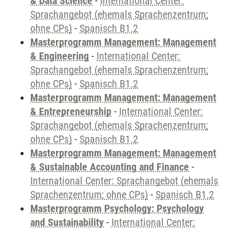
& Data Science
-
International Center:
Sprachangebot (ehemals Sprachenzentrum;
ohne CPs)
-
Spanisch B1.2
Masterprogramm Management: Management
& Engineering
-
International Center:
Sprachangebot (ehemals Sprachenzentrum;
ohne CPs)
-
Spanisch B1.2
Masterprogramm Management: Management
& Entrepreneurship
-
International Center:
Sprachangebot (ehemals Sprachenzentrum;
ohne CPs)
-
Spanisch B1.2
Masterprogramm Management: Management
& Sustainable Accounting and Finance
-
International Center: Sprachangebot (ehemals
Sprachenzentrum; ohne CPs)
-
Spanisch B1.2
Masterprogramm Psychology: Psychology
and Sustainability
-
International Center: