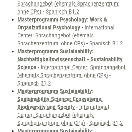
Sprachangebot (ehemals Sprachenzentrum;
ohne CPs)
-
Spanisch B1.2
Masterprogramm Psychology: Work &
Organizational Psychology
-
International
Center: Sprachangebot (ehemals
Sprachenzentrum; ohne CPs)
-
Spanisch B1.2
Masterprogramm Sustainability:
Nachhaltigkeitswissenschaft - Sustainability
Science
-
International Center: Sprachangebot
(ehemals Sprachenzentrum; ohne CPs)
-
Spanisch B1.2
Masterprogramm Sustainability:
Sustainability Science: Ecosystems,
Biodiversity and Society
-
International
Center: Sprachangebot (ehemals
Sprachenzentrum; ohne CPs)
-
Spanisch B1.2
Masterprogramm Sustainability: