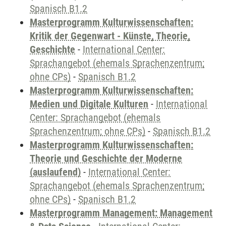
Spanisch B1.2
Masterprogramm Kulturwissenschaften:
Kritik der Gegenwart - Künste, Theorie,
Geschichte
-
International Center:
Sprachangebot (ehemals Sprachenzentrum;
ohne CPs)
-
Spanisch B1.2
Masterprogramm Kulturwissenschaften:
Medien und Digitale Kulturen
-
International
Center: Sprachangebot (ehemals
Sprachenzentrum; ohne CPs)
-
Spanisch B1.2
Masterprogramm Kulturwissenschaften:
Theorie und Geschichte der Moderne
(auslaufend)
-
International Center:
Sprachangebot (ehemals Sprachenzentrum;
ohne CPs)
-
Spanisch B1.2
Masterprogramm Management: Management