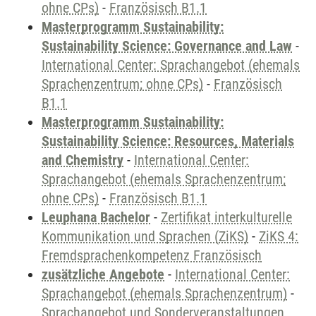
ohne CPs)
-
Französisch B1.1
Masterprogramm Sustainability:
Sustainability Science: Governance and Law
-
International Center: Sprachangebot (ehemals
Sprachenzentrum; ohne CPs)
-
Französisch
B1.1
Masterprogramm Sustainability:
Sustainability Science: Resources, Materials
and Chemistry
-
International Center:
Sprachangebot (ehemals Sprachenzentrum;
ohne CPs)
-
Französisch B1.1
Leuphana Bachelor
-
Zertifikat interkulturelle
Kommunikation und Sprachen (ZiKS)
-
ZiKS 4:
Fremdsprachenkompetenz Französisch
zusätzliche Angebote
-
International Center:
Sprachangebot (ehemals Sprachenzentrum)
-
Sprachangebot und Sonderveranstaltungen