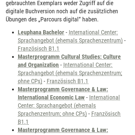
gebrauchten Exemplars weder Zugriff auf die
digitale Buchversion noch auf die zusätzlichen
Übungen des „Parcours digital“ haben.
Leuphana Bachelor
-
International Center:
Sprachangebot (ehemals Sprachenzentrum)
-
Französisch B1.1
Masterprogramm Cultural Studies: Culture
and Organization
-
International Center:
Sprachangebot (ehemals Sprachenzentrum;
ohne CPs)
-
Französisch B1.1
Masterprogramm Governance & Law:
International Economic Law
-
International
Center: Sprachangebot (ehemals
Sprachenzentrum; ohne CPs)
-
Französisch
B1.1
Masterprogramm Governance & Law: