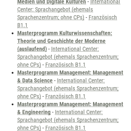
Medien und Digitale Kulturen
-
International
Center: Sprachangebot (ehemals
Sprachenzentrum; ohne CPs)
-
Französisch
B1.1
Masterprogramm Kulturwissenschaften:
Theorie und Geschichte der Moderne
(auslaufend)
-
International Center:
Sprachangebot (ehemals Sprachenzentrum;
ohne CPs)
-
Französisch B1.1
Masterprogramm Management: Management
& Data Science
-
International Center:
Sprachangebot (ehemals Sprachenzentrum;
ohne CPs)
-
Französisch B1.1
Masterprogramm Management: Management
& Engineering
-
International Center:
Sprachangebot (ehemals Sprachenzentrum;
ohne CPs)
-
Französisch B1.1