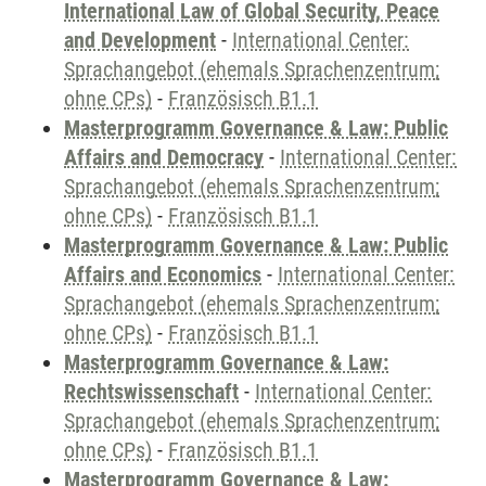
International Law of Global Security, Peace
and Development
-
International Center:
Sprachangebot (ehemals Sprachenzentrum;
ohne CPs)
-
Französisch B1.1
Masterprogramm Governance & Law: Public
Affairs and Democracy
-
International Center:
Sprachangebot (ehemals Sprachenzentrum;
ohne CPs)
-
Französisch B1.1
Masterprogramm Governance & Law: Public
Affairs and Economics
-
International Center:
Sprachangebot (ehemals Sprachenzentrum;
ohne CPs)
-
Französisch B1.1
Masterprogramm Governance & Law:
Rechtswissenschaft
-
International Center:
Sprachangebot (ehemals Sprachenzentrum;
ohne CPs)
-
Französisch B1.1
Masterprogramm Governance & Law: