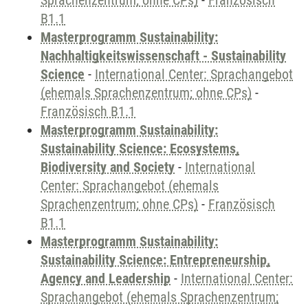
Sprachenzentrum; ohne CPs)
-
Französisch
B1.1
Masterprogramm Sustainability:
Nachhaltigkeitswissenschaft - Sustainability
Science
-
International Center: Sprachangebot
(ehemals Sprachenzentrum; ohne CPs)
-
Französisch B1.1
Masterprogramm Sustainability:
Sustainability Science: Ecosystems,
Biodiversity and Society
-
International
Center: Sprachangebot (ehemals
Sprachenzentrum; ohne CPs)
-
Französisch
B1.1
Masterprogramm Sustainability:
Sustainability Science: Entrepreneurship,
Agency and Leadership
-
International Center:
Sprachangebot (ehemals Sprachenzentrum;