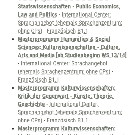
Staatswissenschaften - Public Economics,
Law and Politics
-
International Center:
Sprachangebot (ehemals Sprachenzentrum;
ohne CPs)
-
Französisch B1.1
Masterprogramm Humanities & Social
Sciences: Kulturwissenschaften - Culture,
Arts and Media [ab Studienbeginn WS 13/14]
-
International Center: Sprachangebot
(ehemals Sprachenzentrum; ohne CPs)
-
Französisch B1.1
Masterprogramm Kulturwissenschaften:
Kritik der Gegenwart - Künste, Theorie,
Geschichte
-
International Center:
Sprachangebot (ehemals Sprachenzentrum;
ohne CPs)
-
Französisch B1.1
Masterprogramm Kulturwissenschaften: