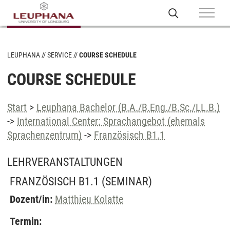
LEUPHANA
SERVICE
COURSE SCHEDULE
COURSE SCHEDULE
Start
>
Leuphana Bachelor (B.A./B.Eng./B.Sc./LL.B.)
->
International Center: Sprachangebot (ehemals
Sprachenzentrum)
->
Französisch B1.1
LEHRVERANSTALTUNGEN
FRANZÖSISCH B1.1
(SEMINAR)
Dozent/in:
Matthieu Kolatte
Termin: