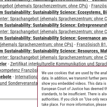
angebot (ehemals Sprachenzentrum; ohne CPs)
-
Französ
Sustainability: Sustainability Science: Ecosystems, Bi
Center: Sprachangebot (ehemals Sprachenzentrum; ohne 
 Sustainability: Sustainability Science: Entrepreneurs
Center: Sprachangebot (ehemals Sprachenzentrum; ohne 
 Sustainability: Sustainability Science: Governance a
(ehemals Sprachenzentrum; ohne CPs)
-
Französisch B1
Sustainability: Sustainability Science: Resources, Ma
Center: Sprachangebot (ehemals Sprachenzentrum; ohne 
elor
-
Zertifikat interkulturelle Kommunikation und Sprac
kompetenz Französisch
We use cookies that are used by the anal
gebote
-
International Center: Sprachangebot (ehemals 
data. In addition, we transmit further pe
und Sonderveranstaltungen
show you embedded videos. This data is 
European Court of Justice has deemed th
standards, to be insufficient. There is a
authorities. If you click on "Use only ne
take place. For more information, please 