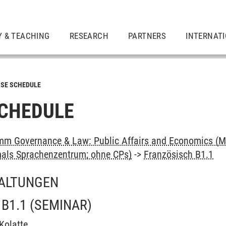
Y & TEACHING
RESEARCH
PARTNERS
INTERNAT
SE SCHEDULE
CHEDULE
m Governance & Law: Public Affairs and Economics (M
als Sprachenzentrum; ohne CPs)
->
Französisch B1.1
ALTUNGEN
B1.1
(SEMINAR)
Kolatte