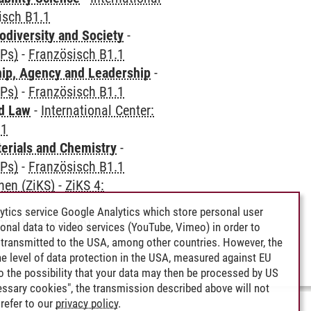
isch B1.1
odiversity and Society
-
CPs)
-
Französisch B1.1
hip, Agency and Leadership
-
CPs)
-
Französisch B1.1
nd Law
-
International Center:
.1
terials and Chemistry
-
CPs)
-
Französisch B1.1
hen (ZiKS)
-
ZiKS 4:
ytics service Google Analytics which store personal user
Sprachenzentrum)
-
rsonal data to video services (YouTube, Vimeo) in order to
transmitted to the USA, among other countries. However, the
e level of data protection in the USA, measured against EU
lso the possibility that your data may then be processed by US
cessary cookies", the transmission described above will not
refer to our
privacy policy
.