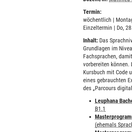
Termin:
wöchentlich | Montag
Einzeltermin | Do, 2
Inhalt:
Das Sprachnive
Grundlagen im Nivea
Fachsprachen, damit
vorbereiten können. 
Kursbuch mit Code un
eines gebrauchten Ex
des „Parcours digita
Leuphana Bach
B1.1
Masterprogramm
(ehemals Sprac