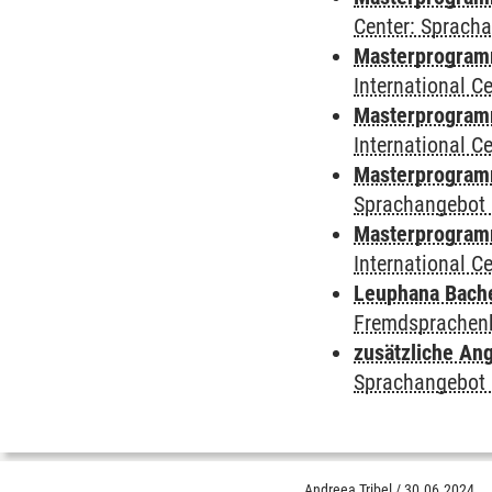
Center: Sprach
Masterprogramm 
International 
Masterprogramm
International 
Masterprogramm
Sprachangebot 
Masterprogramm 
International 
Leuphana Bach
Fremdsprachen
zusätzliche An
Sprachangebot 
Andreea Tribel
/
30.06.2024