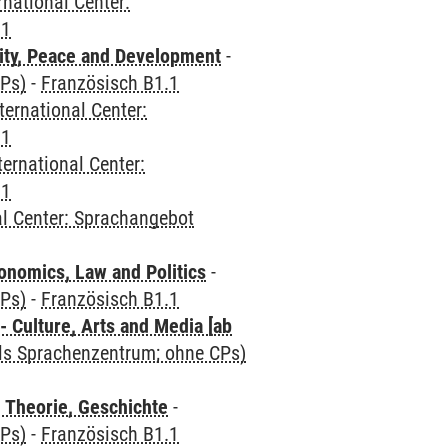
rnational Center:
.1
ity, Peace and Development
-
CPs)
-
Französisch B1.1
ternational Center:
.1
ternational Center:
.1
al Center: Sprachangebot
nomics, Law and Politics
-
CPs)
-
Französisch B1.1
 Culture, Arts and Media [ab
als Sprachenzentrum; ohne CPs)
 Theorie, Geschichte
-
CPs)
-
Französisch B1.1