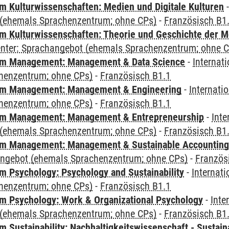
 Kulturwissenschaften: Medien und Digitale Kulturen
(ehemals Sprachenzentrum; ohne CPs)
-
Französisch B1
 Kulturwissenschaften: Theorie und Geschichte der M
Center: Sprachangebot (ehemals Sprachenzentrum; ohne 
m Management: Management & Data Science
-
Internat
henzentrum; ohne CPs)
-
Französisch B1.1
m Management: Management & Engineering
-
Internati
henzentrum; ohne CPs)
-
Französisch B1.1
m Management: Management & Entrepreneurship
-
Inte
(ehemals Sprachenzentrum; ohne CPs)
-
Französisch B1
m Management: Management & Sustainable Accounting
angebot (ehemals Sprachenzentrum; ohne CPs)
-
Französ
 Psychology: Psychology and Sustainability
-
Internat
henzentrum; ohne CPs)
-
Französisch B1.1
 Psychology: Work & Organizational Psychology
-
Inte
(ehemals Sprachenzentrum; ohne CPs)
-
Französisch B1
Sustainability: Nachhaltigkeitswissenschaft - Sustaina