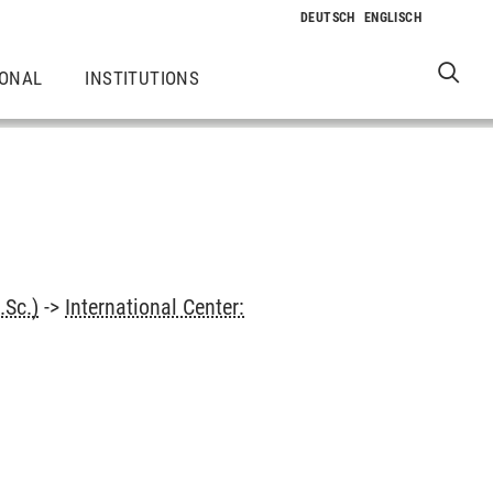
IONAL
INSTITUTIONS
.Sc.)
->
International Center: