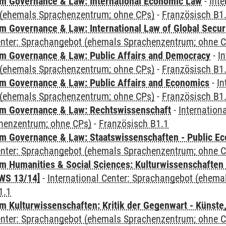
 Governance & Law: International Economic Law
-
Inte
(ehemals Sprachenzentrum; ohne CPs)
-
Französisch B1
 Governance & Law: International Law of Global Secur
Center: Sprachangebot (ehemals Sprachenzentrum; ohne 
 Governance & Law: Public Affairs and Democracy
-
In
(ehemals Sprachenzentrum; ohne CPs)
-
Französisch B1
 Governance & Law: Public Affairs and Economics
-
In
(ehemals Sprachenzentrum; ohne CPs)
-
Französisch B1
m Governance & Law: Rechtswissenschaft
-
Internation
henzentrum; ohne CPs)
-
Französisch B1.1
 Governance & Law: Staatswissenschaften - Public Eco
Center: Sprachangebot (ehemals Sprachenzentrum; ohne 
 Humanities & Social Sciences: Kulturwissenschaften -
WS 13/14]
-
International Center: Sprachangebot (ehem
1.1
 Kulturwissenschaften: Kritik der Gegenwart - Künste,
Center: Sprachangebot (ehemals Sprachenzentrum; ohne 