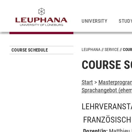
UNIVERSITY
STUD
LEUPHANA
SERVICE
COUR
COURSE SCHEDULE
COURSE S
Start
>
Masterprogram
Sprachangebot (ehem
LEHRVERANST
FRANZÖSISCH 
Dozent/in:
Matthieu 