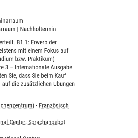
eminarraum
narraum | Nachholtermin
teilt. B1.1: Erwerb der
eistens mit einem Fokus auf
tudium bzw. Praktikum)
ire 3 – Internationale Ausgabe
en Sie, dass Sie beim Kauf
h auf die zusätzlichen Übungen
rachenzentrum)
-
Französisch
onal Center: Sprachangebot