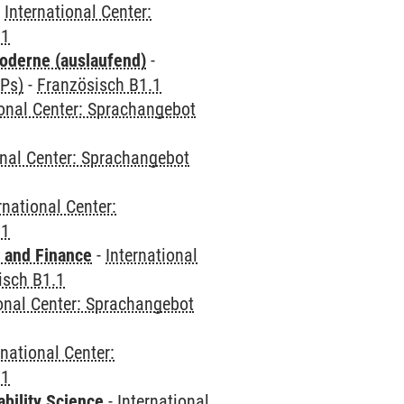
-
International Center:
.1
oderne (auslaufend)
-
CPs)
-
Französisch B1.1
ional Center: Sprachangebot
onal Center: Sprachangebot
rnational Center:
.1
 and Finance
-
International
isch B1.1
ional Center: Sprachangebot
rnational Center:
.1
bility Science
-
International