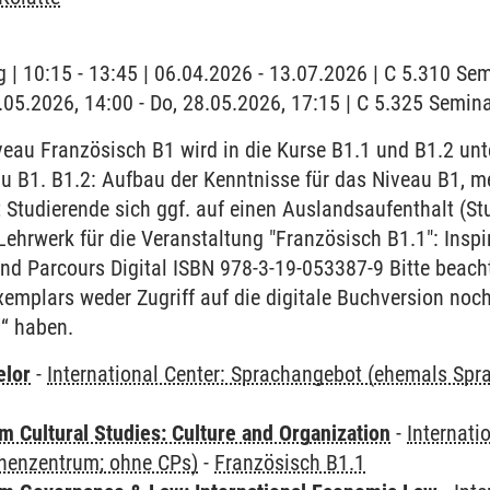
 | 10:15 - 13:45 | 06.04.2026 - 13.07.2026 | C 5.310 S
8.05.2026, 14:00 - Do, 28.05.2026, 17:15 | C 5.325 Semi
au Französisch B1 wird in die Kurse B1.1 und B1.2 unter
u B1. B1.2: Aufbau der Kenntnisse für das Niveau B1, m
 Studierende sich ggf. auf einen Auslandsaufenthalt (S
Lehrwerk für die Veranstaltung "Französisch B1.1": Insp
d Parcours Digital ISBN 978-3-19-053387-9 Bitte beacht
emplars weder Zugriff auf die digitale Buchversion noc
l“ haben.
elor
-
International Center: Sprachangebot (ehemals Sp
 Cultural Studies: Culture and Organization
-
Internati
henzentrum; ohne CPs)
-
Französisch B1.1