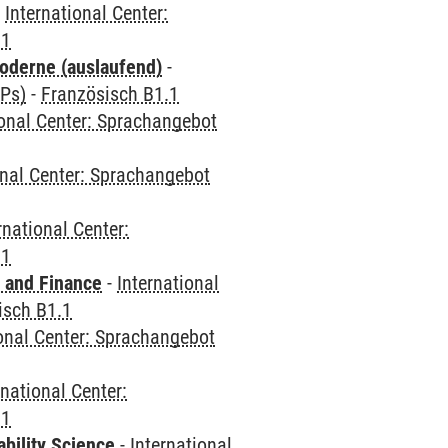
-
International Center:
.1
oderne (auslaufend)
-
CPs)
-
Französisch B1.1
ional Center: Sprachangebot
onal Center: Sprachangebot
rnational Center:
.1
 and Finance
-
International
isch B1.1
ional Center: Sprachangebot
rnational Center:
.1
bility Science
-
International