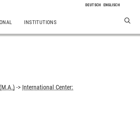
IONAL
INSTITUTIONS
(M.A.)
->
International Center: