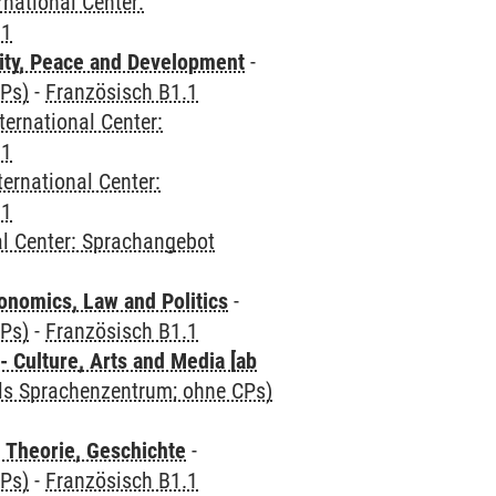
rnational Center:
.1
ity, Peace and Development
-
CPs)
-
Französisch B1.1
ternational Center:
.1
ternational Center:
.1
al Center: Sprachangebot
nomics, Law and Politics
-
CPs)
-
Französisch B1.1
 Culture, Arts and Media [ab
als Sprachenzentrum; ohne CPs)
 Theorie, Geschichte
-
CPs)
-
Französisch B1.1