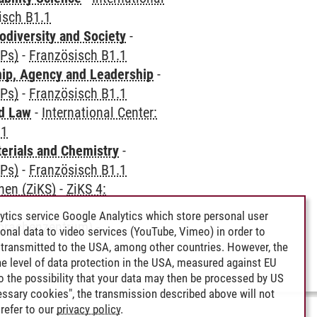
isch B1.1
odiversity and Society
-
CPs)
-
Französisch B1.1
hip, Agency and Leadership
-
CPs)
-
Französisch B1.1
nd Law
-
International Center:
.1
terials and Chemistry
-
CPs)
-
Französisch B1.1
hen (ZiKS)
-
ZiKS 4:
ytics service Google Analytics which store personal user
Sprachenzentrum)
-
rsonal data to video services (YouTube, Vimeo) in order to
transmitted to the USA, among other countries. However, the
e level of data protection in the USA, measured against EU
lso the possibility that your data may then be processed by US
cessary cookies", the transmission described above will not
refer to our
privacy policy
.