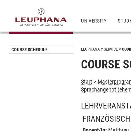
UNIVERSITY
STUD
LEUPHANA
SERVICE
COUR
COURSE SCHEDULE
COURSE S
Start
>
Masterprogram
Sprachangebot (ehem
LEHRVERANST
FRANZÖSISCH 
Dozent/in:
Matthieu 