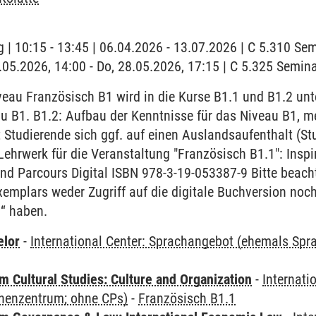
 | 10:15 - 13:45 | 06.04.2026 - 13.07.2026 | C 5.310 S
8.05.2026, 14:00 - Do, 28.05.2026, 17:15 | C 5.325 Semi
au Französisch B1 wird in die Kurse B1.1 und B1.2 unter
u B1. B1.2: Aufbau der Kenntnisse für das Niveau B1, m
 Studierende sich ggf. auf einen Auslandsaufenthalt (S
Lehrwerk für die Veranstaltung "Französisch B1.1": Insp
d Parcours Digital ISBN 978-3-19-053387-9 Bitte beacht
emplars weder Zugriff auf die digitale Buchversion noc
l“ haben.
elor
-
International Center: Sprachangebot (ehemals Sp
 Cultural Studies: Culture and Organization
-
Internati
henzentrum; ohne CPs)
-
Französisch B1.1