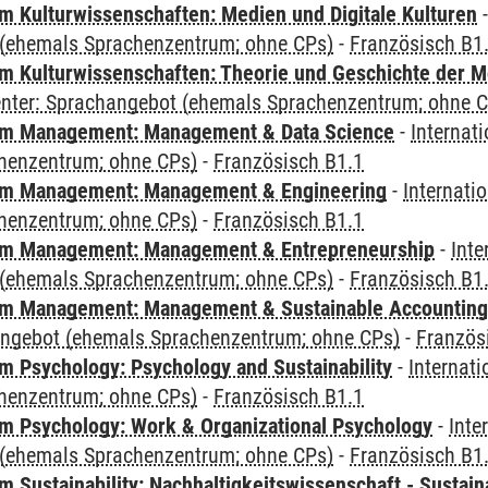
 Kulturwissenschaften: Medien und Digitale Kulturen
(ehemals Sprachenzentrum; ohne CPs)
-
Französisch B1
 Kulturwissenschaften: Theorie und Geschichte der M
Center: Sprachangebot (ehemals Sprachenzentrum; ohne 
m Management: Management & Data Science
-
Internat
henzentrum; ohne CPs)
-
Französisch B1.1
m Management: Management & Engineering
-
Internati
henzentrum; ohne CPs)
-
Französisch B1.1
m Management: Management & Entrepreneurship
-
Inte
(ehemals Sprachenzentrum; ohne CPs)
-
Französisch B1
m Management: Management & Sustainable Accounting
angebot (ehemals Sprachenzentrum; ohne CPs)
-
Französ
 Psychology: Psychology and Sustainability
-
Internat
henzentrum; ohne CPs)
-
Französisch B1.1
 Psychology: Work & Organizational Psychology
-
Inte
(ehemals Sprachenzentrum; ohne CPs)
-
Französisch B1
Sustainability: Nachhaltigkeitswissenschaft - Sustaina