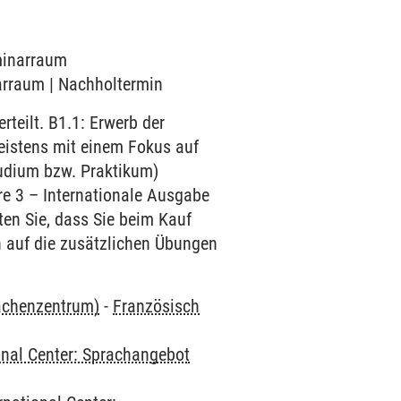
eminarraum
narraum | Nachholtermin
teilt. B1.1: Erwerb der
eistens mit einem Fokus auf
tudium bzw. Praktikum)
ire 3 – Internationale Ausgabe
en Sie, dass Sie beim Kauf
h auf die zusätzlichen Übungen
rachenzentrum)
-
Französisch
onal Center: Sprachangebot