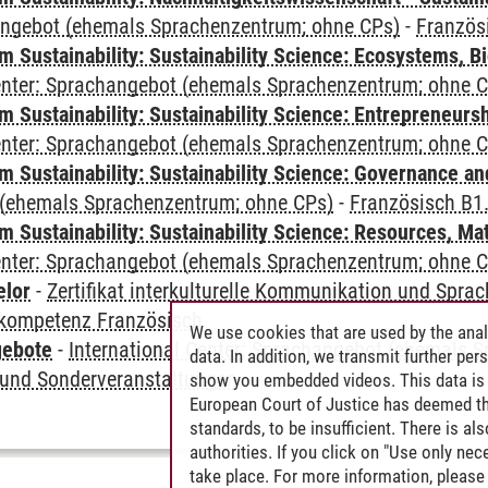
angebot (ehemals Sprachenzentrum; ohne CPs)
-
Französ
Sustainability: Sustainability Science: Ecosystems, Bi
Center: Sprachangebot (ehemals Sprachenzentrum; ohne 
 Sustainability: Sustainability Science: Entrepreneurs
Center: Sprachangebot (ehemals Sprachenzentrum; ohne 
 Sustainability: Sustainability Science: Governance a
(ehemals Sprachenzentrum; ohne CPs)
-
Französisch B1
Sustainability: Sustainability Science: Resources, Ma
Center: Sprachangebot (ehemals Sprachenzentrum; ohne 
elor
-
Zertifikat interkulturelle Kommunikation und Sprac
kompetenz Französisch
We use cookies that are used by the anal
gebote
-
International Center: Sprachangebot (ehemals 
data. In addition, we transmit further pe
und Sonderveranstaltungen
show you embedded videos. This data is 
European Court of Justice has deemed th
standards, to be insufficient. There is a
authorities. If you click on "Use only ne
take place. For more information, please 