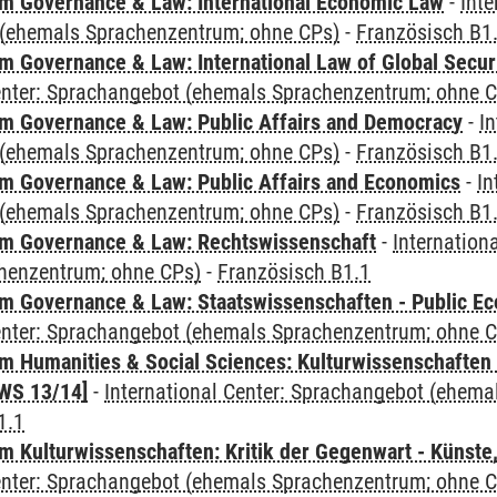
 Governance & Law: International Economic Law
-
Inte
(ehemals Sprachenzentrum; ohne CPs)
-
Französisch B1
 Governance & Law: International Law of Global Secur
Center: Sprachangebot (ehemals Sprachenzentrum; ohne 
 Governance & Law: Public Affairs and Democracy
-
In
(ehemals Sprachenzentrum; ohne CPs)
-
Französisch B1
 Governance & Law: Public Affairs and Economics
-
In
(ehemals Sprachenzentrum; ohne CPs)
-
Französisch B1
m Governance & Law: Rechtswissenschaft
-
Internation
henzentrum; ohne CPs)
-
Französisch B1.1
 Governance & Law: Staatswissenschaften - Public Eco
Center: Sprachangebot (ehemals Sprachenzentrum; ohne 
 Humanities & Social Sciences: Kulturwissenschaften -
WS 13/14]
-
International Center: Sprachangebot (ehem
1.1
 Kulturwissenschaften: Kritik der Gegenwart - Künste,
Center: Sprachangebot (ehemals Sprachenzentrum; ohne 