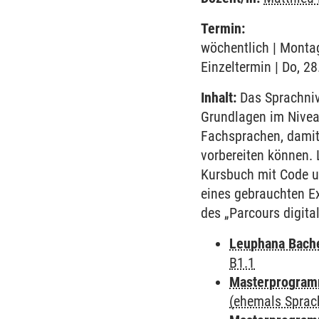
Termin:
wöchentlich | Montag
Einzeltermin | Do, 2
Inhalt:
Das Sprachnive
Grundlagen im Nivea
Fachsprachen, damit
vorbereiten können. 
Kursbuch mit Code un
eines gebrauchten Ex
des „Parcours digita
Leuphana Bach
B1.1
Masterprogramm
(ehemals Sprac