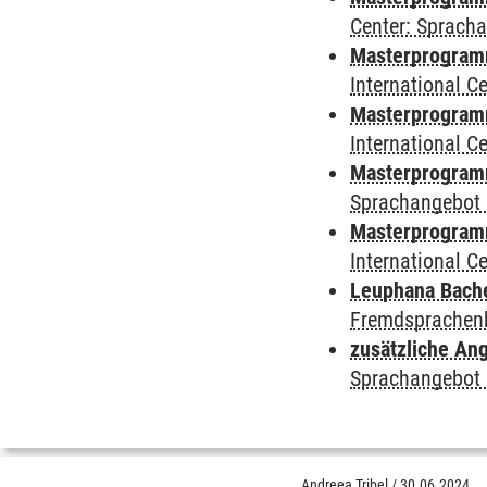
Center: Sprach
Masterprogramm 
International 
Masterprogramm
International 
Masterprogramm
Sprachangebot 
Masterprogramm 
International 
Leuphana Bach
Fremdsprachen
zusätzliche An
Sprachangebot 
Andreea Tribel
/
30.06.2024