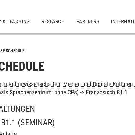
Y & TEACHING
RESEARCH
PARTNERS
INTERNAT
SE SCHEDULE
CHEDULE
m Kulturwissenschaften: Medien und Digitale Kulturen 
als Sprachenzentrum; ohne CPs)
->
Französisch B1.1
ALTUNGEN
B1.1
(SEMINAR)
Kolatte