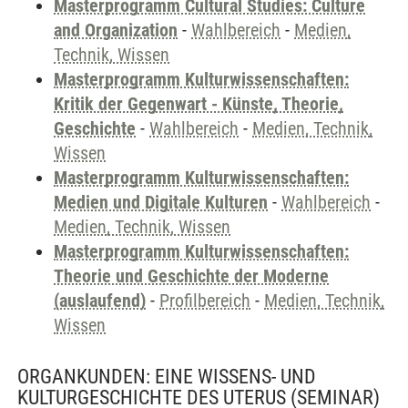
Masterprogramm Cultural Studies: Culture
and Organization
-
Wahlbereich
-
Medien,
Technik, Wissen
Masterprogramm Kulturwissenschaften:
Kritik der Gegenwart - Künste, Theorie,
Geschichte
-
Wahlbereich
-
Medien, Technik,
Wissen
Masterprogramm Kulturwissenschaften:
Medien und Digitale Kulturen
-
Wahlbereich
-
Medien, Technik, Wissen
Masterprogramm Kulturwissenschaften:
Theorie und Geschichte der Moderne
(auslaufend)
-
Profilbereich
-
Medien, Technik,
Wissen
ORGANKUNDEN: EINE WISSENS- UND
KULTURGESCHICHTE DES UTERUS
(SEMINAR)