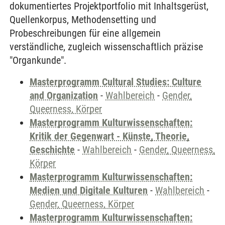
dokumentiertes Projektportfolio mit Inhaltsgerüst,
Quellenkorpus, Methodensetting und
Probeschreibungen für eine allgemein
verständliche, zugleich wissenschaftlich präzise
"Organkunde".
Masterprogramm Cultural Studies: Culture
and Organization
-
Wahlbereich
-
Gender,
Queerness, Körper
Masterprogramm Kulturwissenschaften:
Kritik der Gegenwart - Künste, Theorie,
Geschichte
-
Wahlbereich
-
Gender, Queerness,
Körper
Masterprogramm Kulturwissenschaften:
Medien und Digitale Kulturen
-
Wahlbereich
-
Gender, Queerness, Körper
Masterprogramm Kulturwissenschaften: