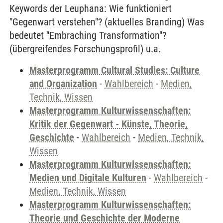
Keywords der Leuphana: Wie funktioniert
"Gegenwart verstehen"? (aktuelles Branding) Was
bedeutet "Embraching Transformation"?
(übergreifendes Forschungsprofil) u.a.
Masterprogramm Cultural Studies: Culture
and Organization
-
Wahlbereich
-
Medien,
Technik, Wissen
Masterprogramm Kulturwissenschaften:
Kritik der Gegenwart - Künste, Theorie,
Geschichte
-
Wahlbereich
-
Medien, Technik,
Wissen
Masterprogramm Kulturwissenschaften:
Medien und Digitale Kulturen
-
Wahlbereich
-
Medien, Technik, Wissen
Masterprogramm Kulturwissenschaften:
Theorie und Geschichte der Moderne