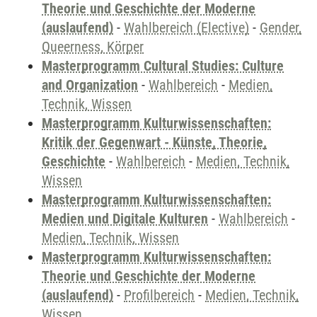
Theorie und Geschichte der Moderne
(auslaufend)
-
Wahlbereich (Elective)
-
Gender,
Queerness, Körper
Masterprogramm Cultural Studies: Culture
and Organization
-
Wahlbereich
-
Medien,
Technik, Wissen
Masterprogramm Kulturwissenschaften:
Kritik der Gegenwart - Künste, Theorie,
Geschichte
-
Wahlbereich
-
Medien, Technik,
Wissen
Masterprogramm Kulturwissenschaften:
Medien und Digitale Kulturen
-
Wahlbereich
-
Medien, Technik, Wissen
Masterprogramm Kulturwissenschaften:
Theorie und Geschichte der Moderne
(auslaufend)
-
Profilbereich
-
Medien, Technik,
Wissen