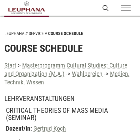
LEUPHANA
SERVICE
COURSE SCHEDULE
COURSE SCHEDULE
Start
>
Masterprogramm Cultural Studies: Culture
and Organization (M.A.)
->
Wahlbereich
->
Medien,
Technik, Wissen
LEHRVERANSTALTUNGEN
CRITICAL THEORIES OF MASS MEDIA
(SEMINAR)
Dozent/in:
Gertrud Koch