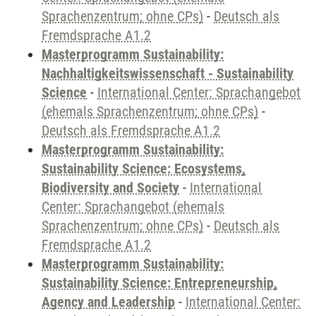
Sprachenzentrum; ohne CPs)
-
Deutsch als
Fremdsprache A1.2
Masterprogramm Sustainability:
Nachhaltigkeitswissenschaft - Sustainability
Science
-
International Center: Sprachangebot
(ehemals Sprachenzentrum; ohne CPs)
-
Deutsch als Fremdsprache A1.2
Masterprogramm Sustainability:
Sustainability Science: Ecosystems,
Biodiversity and Society
-
International
Center: Sprachangebot (ehemals
Sprachenzentrum; ohne CPs)
-
Deutsch als
Fremdsprache A1.2
Masterprogramm Sustainability:
Sustainability Science: Entrepreneurship,
Agency and Leadership
-
International Center: