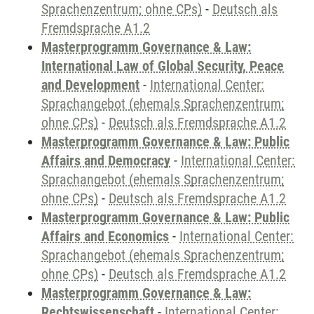
Sprachenzentrum; ohne CPs)
-
Deutsch als
Fremdsprache A1.2
Masterprogramm Governance & Law:
International Law of Global Security, Peace
and Development
-
International Center:
Sprachangebot (ehemals Sprachenzentrum;
ohne CPs)
-
Deutsch als Fremdsprache A1.2
Masterprogramm Governance & Law: Public
Affairs and Democracy
-
International Center:
Sprachangebot (ehemals Sprachenzentrum;
ohne CPs)
-
Deutsch als Fremdsprache A1.2
Masterprogramm Governance & Law: Public
Affairs and Economics
-
International Center:
Sprachangebot (ehemals Sprachenzentrum;
ohne CPs)
-
Deutsch als Fremdsprache A1.2
Masterprogramm Governance & Law:
Rechtswissenschaft
-
International Center: