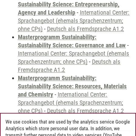
Sustainability Science: Entrepreneurship,
Agency and Leadership
-
International Center:
Sprachangebot (ehemals Sprachenzentrum;
ohne CPs)
-
Deutsch als Fremdsprache A1.2
Masterprogramm Sustainability:
Sustainability Science: Governance and Law
-
International Center: Sprachangebot (ehemals
Sprachenzentrum; ohne CPs)
-
Deutsch als
Fremdsprache A1.2
Masterprogramm Sustainability:
Sustainability Science: Resources, Materials
and Chemistry
-
International Center:
Sprachangebot (ehemals Sprachenzentrum;
ohne CPs)
-
Deutsch als Fremdsprache A1.2
We use cookies that are used by the analytics service Google
Analytics which store personal user data. In addition, we
transmit further personal data to video services (YouTube,