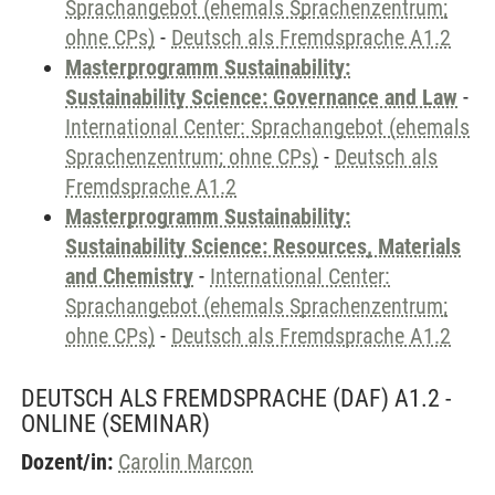
Sprachangebot (ehemals Sprachenzentrum;
ohne CPs)
-
Deutsch als Fremdsprache A1.2
Masterprogramm Sustainability:
Sustainability Science: Governance and Law
-
International Center: Sprachangebot (ehemals
Sprachenzentrum; ohne CPs)
-
Deutsch als
Fremdsprache A1.2
Masterprogramm Sustainability:
Sustainability Science: Resources, Materials
and Chemistry
-
International Center:
Sprachangebot (ehemals Sprachenzentrum;
ohne CPs)
-
Deutsch als Fremdsprache A1.2
DEUTSCH ALS FREMDSPRACHE (DAF) A1.2 -
ONLINE
(SEMINAR)
Dozent/in:
Carolin Marcon