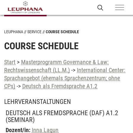
LEUPHANA
SERVICE
COURSE SCHEDULE
COURSE SCHEDULE
Start
>
Masterprogramm Governance & Law:
Rechtswissenschaft (LL.M.)
->
International Center:
Sprachangebot (ehemals Sprachenzentrum; ohne
CPs)
->
Deutsch als Fremdsprache A1.2
LEHRVERANSTALTUNGEN
DEUTSCH ALS FREMDSPRACHE (DAF) A1.2
(SEMINAR)
Dozent/in:
Inna Lagun