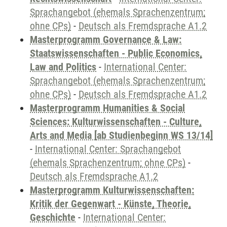
Sprachangebot (ehemals Sprachenzentrum;
ohne CPs)
-
Deutsch als Fremdsprache A1.2
Masterprogramm Governance & Law:
Staatswissenschaften - Public Economics,
Law and Politics
-
International Center:
Sprachangebot (ehemals Sprachenzentrum;
ohne CPs)
-
Deutsch als Fremdsprache A1.2
Masterprogramm Humanities & Social
Sciences: Kulturwissenschaften - Culture,
Arts and Media [ab Studienbeginn WS 13/14]
-
International Center: Sprachangebot
(ehemals Sprachenzentrum; ohne CPs)
-
Deutsch als Fremdsprache A1.2
Masterprogramm Kulturwissenschaften:
Kritik der Gegenwart - Künste, Theorie,
Geschichte
-
International Center: