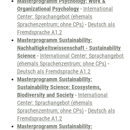
Masterprogramm Psychology: Work &
Organizational Psychology
-
International
Center: Sprachangebot (ehemals
Sprachenzentrum; ohne CPs)
-
Deutsch als
Fremdsprache A1.2
Masterprogramm Sustainability:
Nachhaltigkeitswissenschaft - Sustainability
Science
-
International Center: Sprachangebot
(ehemals Sprachenzentrum; ohne CPs)
-
Deutsch als Fremdsprache A1.2
Masterprogramm Sustainability:
Sustainability Science: Ecosystems,
Biodiversity and Society
-
International
Center: Sprachangebot (ehemals
Sprachenzentrum; ohne CPs)
-
Deutsch als
Fremdsprache A1.2
Masterprogramm Sustainability: