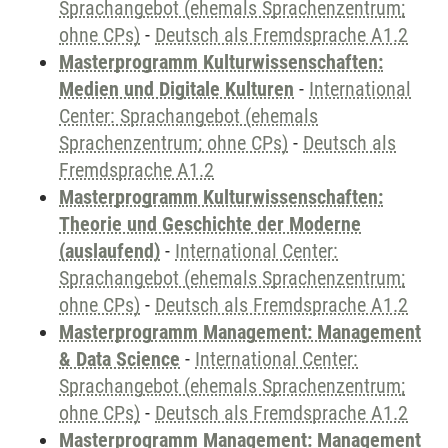
Sprachangebot (ehemals Sprachenzentrum;
ohne CPs)
-
Deutsch als Fremdsprache A1.2
Masterprogramm Kulturwissenschaften:
Medien und Digitale Kulturen
-
International
Center: Sprachangebot (ehemals
Sprachenzentrum; ohne CPs)
-
Deutsch als
Fremdsprache A1.2
Masterprogramm Kulturwissenschaften:
Theorie und Geschichte der Moderne
(auslaufend)
-
International Center:
Sprachangebot (ehemals Sprachenzentrum;
ohne CPs)
-
Deutsch als Fremdsprache A1.2
Masterprogramm Management: Management
& Data Science
-
International Center:
Sprachangebot (ehemals Sprachenzentrum;
ohne CPs)
-
Deutsch als Fremdsprache A1.2
Masterprogramm Management: Management