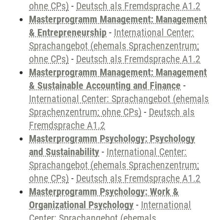
ohne CPs)
-
Deutsch als Fremdsprache A1.2
Masterprogramm Management: Management
& Entrepreneurship
-
International Center:
Sprachangebot (ehemals Sprachenzentrum;
ohne CPs)
-
Deutsch als Fremdsprache A1.2
Masterprogramm Management: Management
& Sustainable Accounting and Finance
-
International Center: Sprachangebot (ehemals
Sprachenzentrum; ohne CPs)
-
Deutsch als
Fremdsprache A1.2
Masterprogramm Psychology: Psychology
and Sustainability
-
International Center:
Sprachangebot (ehemals Sprachenzentrum;
ohne CPs)
-
Deutsch als Fremdsprache A1.2
Masterprogramm Psychology: Work &
Organizational Psychology
-
International
Center: Sprachangebot (ehemals