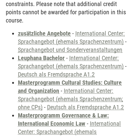
constraints. Please note that additional credit
points cannot be awarded for participation in this
course.
zusätzliche Angebote
-
International Center:
Sprachangebot (ehemals Sprachenzentrum)
-
Sprachangebot und Sonderveranstaltungen
Leuphana Bachelor
-
International Center:
Sprachangebot (ehemals Sprachenzentrum)
-
Deutsch als Fremdsprache A1.2
Masterprogramm Cultural Studies: Culture
and Organization
-
International Center:
Sprachangebot (ehemals Sprachenzentrum;
ohne CPs)
-
Deutsch als Fremdsprache A1.2
Masterprogramm Governance & Law:
International Economic Law
-
International
Center: Sprachangebot (ehemals