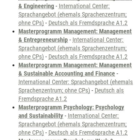
& Engineering
-
International Center:
Sprachangebot (ehemals Sprachenzentrum;
ohne CPs)
-
Deutsch als Fremdsprache A1.2
Masterprogramm Management: Management
& Entrepreneurship
-
International Center:
Sprachangebot (ehemals Sprachenzentrum;
ohne CPs)
-
Deutsch als Fremdsprache A1.2
Masterprogramm Management: Management
& Sustainable Accounting and Finance
-
International Center: Sprachangebot (ehemals
Sprachenzentrum; ohne CPs)
-
Deutsch als
Fremdsprache A1.2
Masterprogramm Psychology: Psychology
and Sustainability
-
International Center:
Sprachangebot (ehemals Sprachenzentrum;
ohne CPs)
-
Deutsch als Fremdsprache A1.2