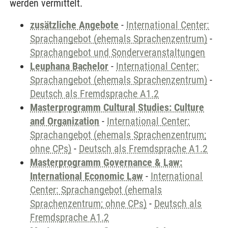
werden vermittelt.
zusätzliche Angebote
-
International Center:
Sprachangebot (ehemals Sprachenzentrum)
-
Sprachangebot und Sonderveranstaltungen
Leuphana Bachelor
-
International Center:
Sprachangebot (ehemals Sprachenzentrum)
-
Deutsch als Fremdsprache A1.2
Masterprogramm Cultural Studies: Culture
and Organization
-
International Center:
Sprachangebot (ehemals Sprachenzentrum;
ohne CPs)
-
Deutsch als Fremdsprache A1.2
Masterprogramm Governance & Law:
International Economic Law
-
International
Center: Sprachangebot (ehemals
Sprachenzentrum; ohne CPs)
-
Deutsch als
Fremdsprache A1.2