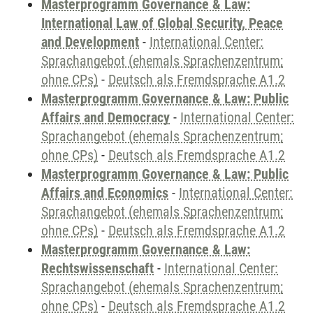
Masterprogramm Governance & Law:
International Law of Global Security, Peace
and Development
-
International Center:
Sprachangebot (ehemals Sprachenzentrum;
ohne CPs)
-
Deutsch als Fremdsprache A1.2
Masterprogramm Governance & Law: Public
Affairs and Democracy
-
International Center:
Sprachangebot (ehemals Sprachenzentrum;
ohne CPs)
-
Deutsch als Fremdsprache A1.2
Masterprogramm Governance & Law: Public
Affairs and Economics
-
International Center:
Sprachangebot (ehemals Sprachenzentrum;
ohne CPs)
-
Deutsch als Fremdsprache A1.2
Masterprogramm Governance & Law:
Rechtswissenschaft
-
International Center:
Sprachangebot (ehemals Sprachenzentrum;
ohne CPs)
-
Deutsch als Fremdsprache A1.2