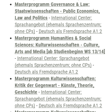
Masterprogramm Governance & Law:
Staatswissenschaften - Public Economics,
Law and Politics
-
International Center:
Sprachangebot (ehemals Sprachenzentrum;
ohne CPs)
-
Deutsch als Fremdsprache A1.2
Masterprogramm Humanities & Social
Sciences: Kulturwissenschaften - Culture,
Arts and Media [ab Studienbeginn WS 13/14]
-
International Center: Sprachangebot
(ehemals Sprachenzentrum; ohne CPs)
-
Deutsch als Fremdsprache A1.2
Masterprogramm Kulturwissenschaften:
Kritik der Gegenwart - Künste, Theorie,
Geschichte
-
International Center:
Sprachangebot (ehemals Sprachenzentrum;
ohne CPs)
-
Deutsch als Fremdsprache A1.2