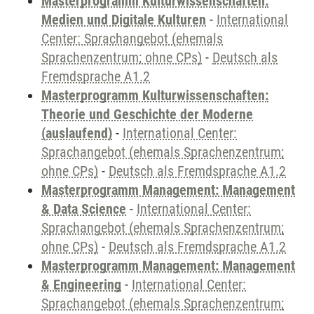
Masterprogramm Kulturwissenschaften:
Medien und Digitale Kulturen
-
International
Center: Sprachangebot (ehemals
Sprachenzentrum; ohne CPs)
-
Deutsch als
Fremdsprache A1.2
Masterprogramm Kulturwissenschaften:
Theorie und Geschichte der Moderne
(auslaufend)
-
International Center:
Sprachangebot (ehemals Sprachenzentrum;
ohne CPs)
-
Deutsch als Fremdsprache A1.2
Masterprogramm Management: Management
& Data Science
-
International Center:
Sprachangebot (ehemals Sprachenzentrum;
ohne CPs)
-
Deutsch als Fremdsprache A1.2
Masterprogramm Management: Management
& Engineering
-
International Center:
Sprachangebot (ehemals Sprachenzentrum;