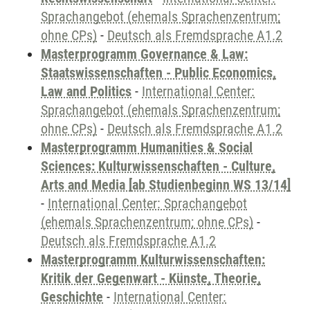
Sprachangebot (ehemals Sprachenzentrum;
ohne CPs)
-
Deutsch als Fremdsprache A1.2
Masterprogramm Governance & Law:
Staatswissenschaften - Public Economics,
Law and Politics
-
International Center:
Sprachangebot (ehemals Sprachenzentrum;
ohne CPs)
-
Deutsch als Fremdsprache A1.2
Masterprogramm Humanities & Social
Sciences: Kulturwissenschaften - Culture,
Arts and Media [ab Studienbeginn WS 13/14]
-
International Center: Sprachangebot
(ehemals Sprachenzentrum; ohne CPs)
-
Deutsch als Fremdsprache A1.2
Masterprogramm Kulturwissenschaften:
Kritik der Gegenwart - Künste, Theorie,
Geschichte
-
International Center: