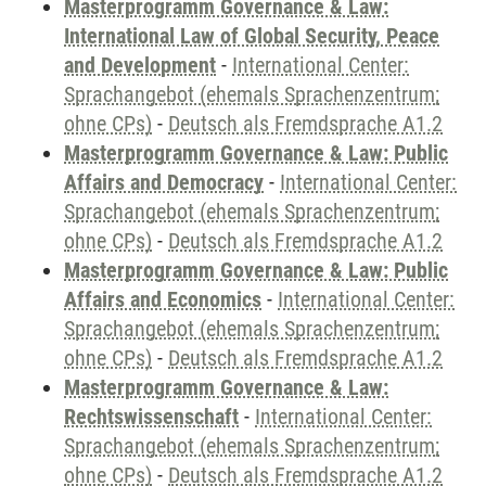
Masterprogramm Governance & Law:
International Law of Global Security, Peace
and Development
-
International Center:
Sprachangebot (ehemals Sprachenzentrum;
ohne CPs)
-
Deutsch als Fremdsprache A1.2
Masterprogramm Governance & Law: Public
Affairs and Democracy
-
International Center:
Sprachangebot (ehemals Sprachenzentrum;
ohne CPs)
-
Deutsch als Fremdsprache A1.2
Masterprogramm Governance & Law: Public
Affairs and Economics
-
International Center:
Sprachangebot (ehemals Sprachenzentrum;
ohne CPs)
-
Deutsch als Fremdsprache A1.2
Masterprogramm Governance & Law:
Rechtswissenschaft
-
International Center:
Sprachangebot (ehemals Sprachenzentrum;
ohne CPs)
-
Deutsch als Fremdsprache A1.2