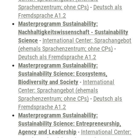
Sprachenzentrum; ohne CPs)
-
Deutsch als
Fremdsprache A1.2
Masterprogramm Sustainability:
Nachhaltigkeitswissenschaft - Sustainability
Science
-
International Center: Sprachangebot
(ehemals Sprachenzentrum; ohne CPs)
-
Deutsch als Fremdsprache A1.2
Masterprogramm Sustainability:
Sustainability Science: Ecosystems,
Biodiversity and Society
-
International
Center: Sprachangebot (ehemals
Sprachenzentrum; ohne CPs)
-
Deutsch als
Fremdsprache A1.2
Masterprogramm Sustainability:
Sustainability Science: Entrepreneurship,
Agency and Leadership
-
International Center: