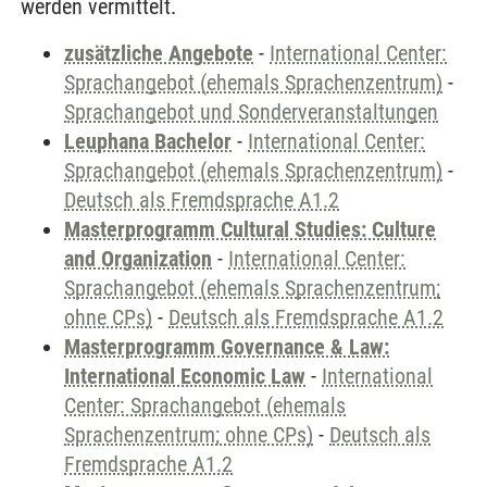
werden vermittelt.
zusätzliche Angebote
-
International Center:
Sprachangebot (ehemals Sprachenzentrum)
-
Sprachangebot und Sonderveranstaltungen
Leuphana Bachelor
-
International Center:
Sprachangebot (ehemals Sprachenzentrum)
-
Deutsch als Fremdsprache A1.2
Masterprogramm Cultural Studies: Culture
and Organization
-
International Center:
Sprachangebot (ehemals Sprachenzentrum;
ohne CPs)
-
Deutsch als Fremdsprache A1.2
Masterprogramm Governance & Law:
International Economic Law
-
International
Center: Sprachangebot (ehemals
Sprachenzentrum; ohne CPs)
-
Deutsch als
Fremdsprache A1.2