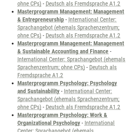
ohne CPs)
-
Deutsch als Fremdsprache A1.2
Masterprogramm Management: Management
& Entrepreneurship
-
International Center:
Sprachangebot (ehemals Sprachenzentrum;
ohne CPs)
-
Deutsch als Fremdsprache A1.2
Masterprogramm Management: Management
& Sustainable Accounting and Finance
-
International Center: Sprachangebot (ehemals
Sprachenzentrum; ohne CPs)
-
Deutsch als
Fremdsprache A1.2
Masterprogramm Psychology: Psychology
and Sustainability
-
International Center:
Sprachangebot (ehemals Sprachenzentrum;
ohne CPs)
-
Deutsch als Fremdsprache A1.2
Masterprogramm Psychology: Work &
Organizational Psychology
-
International
Center: Sprachangebot (ehemals