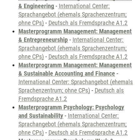
& Engineering
-
International Center:
Sprachangebot (ehemals Sprachenzentrum;
ohne CPs)
-
Deutsch als Fremdsprache A1.2
Masterprogramm Management: Management
& Entrepreneurship
-
International Center:
Sprachangebot (ehemals Sprachenzentrum;
ohne CPs)
-
Deutsch als Fremdsprache A1.2
Masterprogramm Management: Management
& Sustainable Accounting and Finance
-
International Center: Sprachangebot (ehemals
Sprachenzentrum; ohne CPs)
-
Deutsch als
Fremdsprache A1.2
Masterprogramm Psychology: Psychology
and Sustainability
-
International Center:
Sprachangebot (ehemals Sprachenzentrum;
ohne CPs)
-
Deutsch als Fremdsprache A1.2