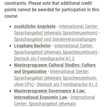
constraints. Please note that additional credit
points cannot be awarded for participation in this
course.
zusätzliche Angebote
-
International Center:
Sprachangebot (ehemals Sprachenzentrum)
-
Sprachangebot und Sonderveranstaltungen
Leuphana Bachelor
-
International Center:
Sprachangebot (ehemals Sprachenzentrum)
-
Deutsch als Fremdsprache A1.2
Masterprogramm Cultural Studies: Culture
and Organization
-
International Center:
Sprachangebot (ehemals Sprachenzentrum;
ohne CPs)
-
Deutsch als Fremdsprache A1.2
Masterprogramm Governance & Law:
International Economic Law
-
International
Center: Sprachangebot (ehemals