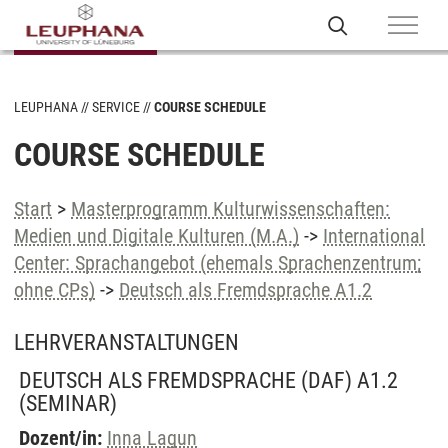
LEUPHANA
SERVICE
COURSE SCHEDULE
COURSE SCHEDULE
Start
>
Masterprogramm Kulturwissenschaften:
Medien und Digitale Kulturen (M.A.)
->
International
Center: Sprachangebot (ehemals Sprachenzentrum;
ohne CPs)
->
Deutsch als Fremdsprache A1.2
LEHRVERANSTALTUNGEN
DEUTSCH ALS FREMDSPRACHE (DAF) A1.2
(SEMINAR)
Dozent/in:
Inna Lagun