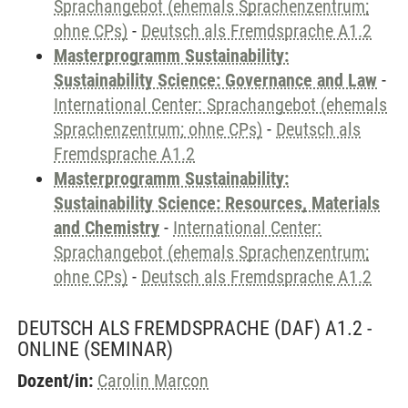
Sprachangebot (ehemals Sprachenzentrum;
ohne CPs)
-
Deutsch als Fremdsprache A1.2
Masterprogramm Sustainability:
Sustainability Science: Governance and Law
-
International Center: Sprachangebot (ehemals
Sprachenzentrum; ohne CPs)
-
Deutsch als
Fremdsprache A1.2
Masterprogramm Sustainability:
Sustainability Science: Resources, Materials
and Chemistry
-
International Center:
Sprachangebot (ehemals Sprachenzentrum;
ohne CPs)
-
Deutsch als Fremdsprache A1.2
DEUTSCH ALS FREMDSPRACHE (DAF) A1.2 -
ONLINE
(SEMINAR)
Dozent/in:
Carolin Marcon