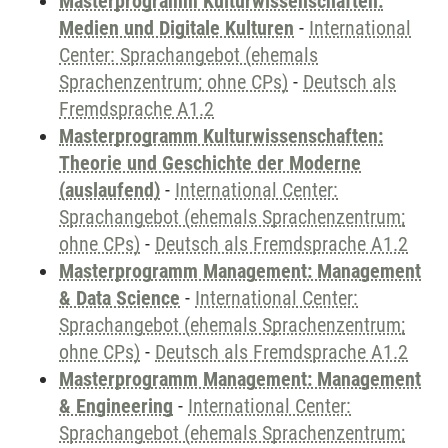
Masterprogramm Kulturwissenschaften:
Medien und Digitale Kulturen
-
International
Center: Sprachangebot (ehemals
Sprachenzentrum; ohne CPs)
-
Deutsch als
Fremdsprache A1.2
Masterprogramm Kulturwissenschaften:
Theorie und Geschichte der Moderne
(auslaufend)
-
International Center:
Sprachangebot (ehemals Sprachenzentrum;
ohne CPs)
-
Deutsch als Fremdsprache A1.2
Masterprogramm Management: Management
& Data Science
-
International Center:
Sprachangebot (ehemals Sprachenzentrum;
ohne CPs)
-
Deutsch als Fremdsprache A1.2
Masterprogramm Management: Management
& Engineering
-
International Center:
Sprachangebot (ehemals Sprachenzentrum;