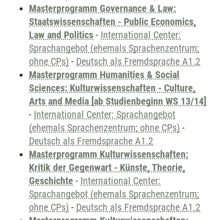
Masterprogramm Governance & Law:
Staatswissenschaften - Public Economics,
Law and Politics
-
International Center:
Sprachangebot (ehemals Sprachenzentrum;
ohne CPs)
-
Deutsch als Fremdsprache A1.2
Masterprogramm Humanities & Social
Sciences: Kulturwissenschaften - Culture,
Arts and Media [ab Studienbeginn WS 13/14]
-
International Center: Sprachangebot
(ehemals Sprachenzentrum; ohne CPs)
-
Deutsch als Fremdsprache A1.2
Masterprogramm Kulturwissenschaften:
Kritik der Gegenwart - Künste, Theorie,
Geschichte
-
International Center:
Sprachangebot (ehemals Sprachenzentrum;
ohne CPs)
-
Deutsch als Fremdsprache A1.2