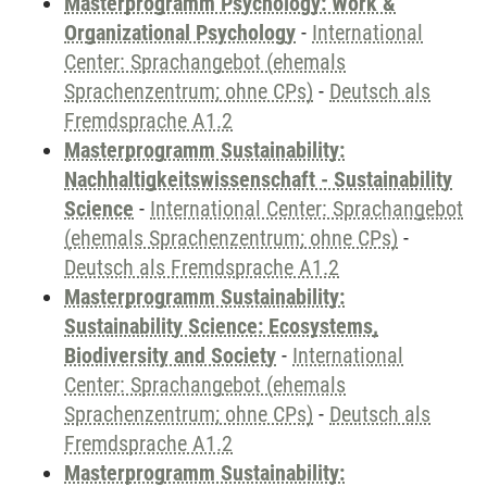
Masterprogramm Psychology: Work &
Organizational Psychology
-
International
Center: Sprachangebot (ehemals
Sprachenzentrum; ohne CPs)
-
Deutsch als
Fremdsprache A1.2
Masterprogramm Sustainability:
Nachhaltigkeitswissenschaft - Sustainability
Science
-
International Center: Sprachangebot
(ehemals Sprachenzentrum; ohne CPs)
-
Deutsch als Fremdsprache A1.2
Masterprogramm Sustainability:
Sustainability Science: Ecosystems,
Biodiversity and Society
-
International
Center: Sprachangebot (ehemals
Sprachenzentrum; ohne CPs)
-
Deutsch als
Fremdsprache A1.2
Masterprogramm Sustainability: