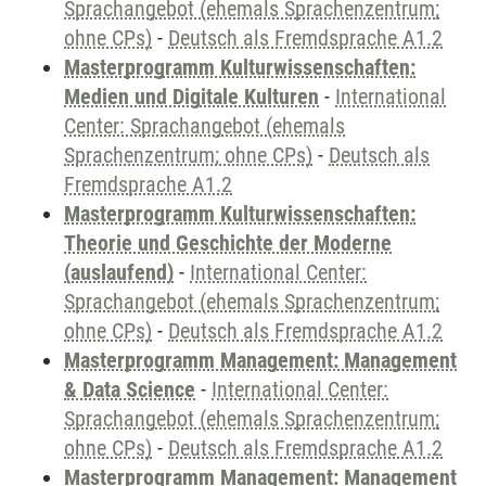
Sprachangebot (ehemals Sprachenzentrum;
ohne CPs)
-
Deutsch als Fremdsprache A1.2
Masterprogramm Kulturwissenschaften:
Medien und Digitale Kulturen
-
International
Center: Sprachangebot (ehemals
Sprachenzentrum; ohne CPs)
-
Deutsch als
Fremdsprache A1.2
Masterprogramm Kulturwissenschaften:
Theorie und Geschichte der Moderne
(auslaufend)
-
International Center:
Sprachangebot (ehemals Sprachenzentrum;
ohne CPs)
-
Deutsch als Fremdsprache A1.2
Masterprogramm Management: Management
& Data Science
-
International Center:
Sprachangebot (ehemals Sprachenzentrum;
ohne CPs)
-
Deutsch als Fremdsprache A1.2
Masterprogramm Management: Management