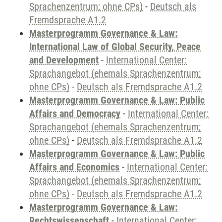
Sprachenzentrum; ohne CPs)
-
Deutsch als
Fremdsprache A1.2
Masterprogramm Governance & Law:
International Law of Global Security, Peace
and Development
-
International Center:
Sprachangebot (ehemals Sprachenzentrum;
ohne CPs)
-
Deutsch als Fremdsprache A1.2
Masterprogramm Governance & Law: Public
Affairs and Democracy
-
International Center:
Sprachangebot (ehemals Sprachenzentrum;
ohne CPs)
-
Deutsch als Fremdsprache A1.2
Masterprogramm Governance & Law: Public
Affairs and Economics
-
International Center:
Sprachangebot (ehemals Sprachenzentrum;
ohne CPs)
-
Deutsch als Fremdsprache A1.2
Masterprogramm Governance & Law:
Rechtswissenschaft
-
International Center: