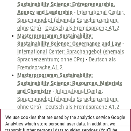
Sustainability Science: Entrepreneurship,
Agency and Leadership
-
International Center:
Sprachangebot (ehemals Sprachenzentrum;
ohne CPs)
-
Deutsch als Fremdsprache A1.2
Masterprogramm Sustainability:
Sustainability Science: Governance and Law
-
International Center: Sprachangebot (ehemals
Sprachenzentrum; ohne CPs)
-
Deutsch als
Fremdsprache A1.2
Masterprogramm Sustainability:
Sustainability Science: Resources, Materials
and Chemistry
-
International Center:
Sprachangebot (ehemals Sprachenzentrum;
ohne CPs)
-
Deutsch als Fremdsprache A1.2
We use cookies that are used by the analytics service Google
Analytics which store personal user data. In addition, we
transmit further personal data to video services (YouTube,